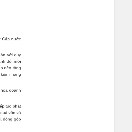
CP Cấp nước
gắn với quy
ạnh đổi mới
ên nền tảng
t kiệm năng
n hóa doanh
ếp tục phát
 quả vốn và
i, đóng góp