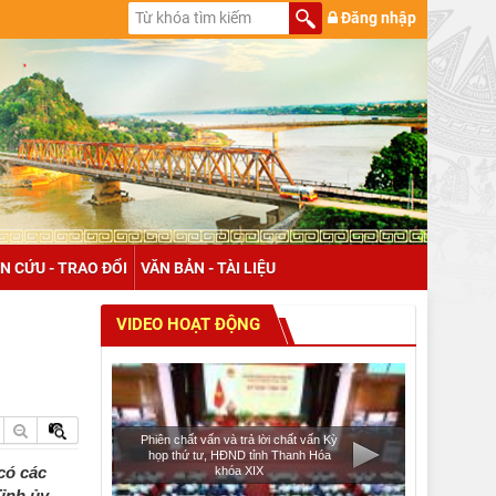
Đăng nhập
N CỨU - TRAO ĐỔI
VĂN BẢN - TÀI LIỆU
VIDEO HOẠT ĐỘNG
Phiên chất vấn và trả lời chất vấn Kỳ
họp thứ tư, HĐND tỉnh Thanh Hóa
có các
khóa XIX
ỉnh ủy,