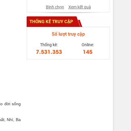
Bình chọn
Xem kết quả
THỐNG KÊ TRUY CẬP
Số lượt truy cập
Thống kê:
Online:
7.531.353
145
lo đời sống
t, Nhì, Ba