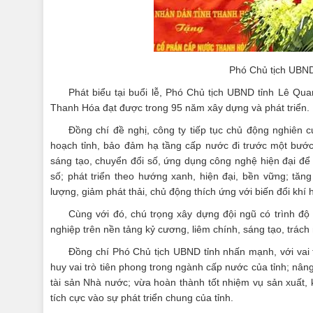
Phó Chủ tịch UBND 
Phát biểu tại buổi lễ, Phó Chủ tịch UBND tỉnh Lê 
Thanh Hóa đạt được trong 95 năm xây dựng và phát triển.
Đồng chí đề nghị, công ty tiếp tục chủ động nghiên 
hoạch tỉnh, bảo đảm hạ tầng cấp nước đi trước một bước
sáng tạo, chuyển đổi số, ứng dụng công nghệ hiện đại để
số; phát triển theo hướng xanh, hiện đại, bền vững; tă
lượng, giảm phát thải, chủ động thích ứng với biến đổi khí 
Cùng với đó, chú trọng xây dựng đội ngũ có trình đ
nghiệp trên nền tảng kỷ cương, liêm chính, sáng tạo, trác
Đồng chí Phó Chủ tịch UBND tỉnh nhấn mạnh, với vai t
huy vai trò tiên phong trong ngành cấp nước của tỉnh; nân
tài sản Nhà nước; vừa hoàn thành tốt nhiệm vụ sản xuất, k
tích cực vào sự phát triển chung của tỉnh.