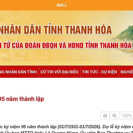
NULL
NG NHÂN DÂN TỈNH
CỬ TRI VỚI ĐẠI BIỂU
TIN TỨC - SỰ KIỆN
NGHIÊ
95 năm thành lập
100%
kỷ niệm 95 năm thành lập (01/7/1931-01/7/2026). Dự lễ kỷ niệm 
tịch Ủy ban MTTQ tỉnh; Lê Quang Hùng, Ủy viên Ban Thường vụ T