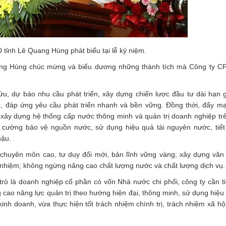
tỉnh Lê Quang Hùng phát biểu tại lễ kỷ niệm.
Quang Hùng chúc mừng và biểu dương những thành tích mà Công ty 
cứu, dự báo nhu cầu phát triển, xây dựng chiến lược đầu tư dài hạn 
, đáp ứng yêu cầu phát triển nhanh và bền vững. Đồng thời, đẩy m
 xây dựng hệ thống cấp nước thông minh và quản trị doanh nghiệp tr
ng cường bảo vệ nguồn nước, sử dụng hiệu quả tài nguyên nước, tiế
hậu.
ộ chuyên môn cao, tư duy đổi mới, bản lĩnh vững vàng; xây dựng vă
h nhiệm; không ngừng nâng cao chất lượng nước và chất lượng dịch vụ.
rò là doanh nghiệp cổ phần có vốn Nhà nước chi phối, công ty cần ti
g cao năng lực quản trị theo hướng hiện đại, thông minh, sử dụng hiệu
inh doanh, vừa thực hiện tốt trách nhiệm chính trị, trách nhiệm xã hộ