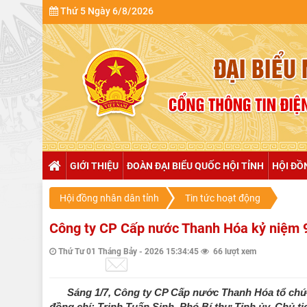
Thứ 5 Ngày 6/8/2026
GIỚI THIỆU
ĐOÀN ĐẠI BIỂU QUỐC HỘI TỈNH
HỘI ĐỒ
Hội đồng nhân dân tỉnh
Tin tức hoạt động
Công ty CP Cấp nước Thanh Hóa kỷ niệm 
Thứ Tư 01 Tháng Bảy - 2026 15:34:45
66 lượt xem
Sáng 1/7, Công ty CP Cấp nước Thanh Hóa tổ chức 
đồng chí: Trịnh Tuấn Sinh, Phó Bí thư Tỉnh ủy, Chủ 