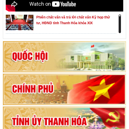
Phiên chất vấn và trả lời chất vấn Kỳ họp thứ
tư, HĐND tỉnh Thanh Hóa khóa XIX
Khai mạc kỳ họp thứ Nhất, Quốc hội khóa XVI
Hướng dẫn quy trình bỏ phiếu bầu cử ĐBQH
khoá XVI và đại biểu HĐND các cấp nhiệm kỳ
2026-2031
80 năm Quốc hội Việt Nam: vì lợi ích Nhân dân,
vì sự phát triển của đất nước
Bộ Chính trị duyệt nội dung Đại hội đại biểu
Đảng bộ tỉnh Thanh Hóa lần thứ XX, nhiệm kỳ
2025 - 2030
Đại hội đại biểu Đảng bộ xã Yên Thọ lần thứ I,