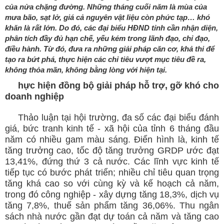
của nửa chặng đường. Những tháng cuối năm là mùa của
mưa bão, sạt lở, giá cả nguyên vật liệu còn phức tạp… khó
khăn là rất lớn. Do đó, các đại biểu HĐND tỉnh cần nhận diện,
phân tích đầy đủ hạn chế, yếu kém trong lãnh đạo, chỉ đạo,
điều hành. Từ đó, đưa ra những giải pháp căn cơ, khả thi để
tạo ra bứt phá, thực hiện các chỉ tiêu vượt mục tiêu đề ra,
không thỏa mãn, không bằng lòng với hiện tại.
hực hiện đồng bộ giải pháp hỗ trợ, gỡ khó cho
doanh nghiệp
Thảo luận tại hội trường, đa số các đại biểu đánh
giá, bức tranh kinh tế - xã hội của tỉnh 6 tháng đầu
năm có nhiều gam màu sáng. Điển hình là, kinh tế
tăng trưởng cao, tốc độ tăng trưởng GRDP ước đạt
13,41%, đứng thứ 3 cả nước. Các lĩnh vực kinh tế
tiếp tục có bước phát triển; nhiều chỉ tiêu quan trọng
tăng khá cao so với cùng kỳ và kế hoạch cả năm,
trong đó công nghiệp - xây dựng tăng 18,3%, dịch vụ
tăng 7,8%, thuế sản phẩm tăng 36,06%. Thu ngân
sách nhà nước gần đạt dự toán cả năm và tăng cao