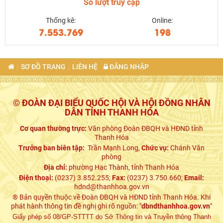
Số lượt truy cập
Thống kê:
Online:
7.553.769
198
SƠ ĐỒ TRANG
LIÊN HỆ
ĐĂNG NHẬP
© ĐOÀN ĐẠI BIỂU QUỐC HỘI VÀ HỘI ĐỒNG NHÂN
DÂN TỈNH THANH HÓA
Cơ quan thường trực:
Văn phòng Đoàn ĐBQH và HĐND tỉnh
Thanh Hóa
Trưởng ban biên tập:
Trần Mạnh Long,
Chức vụ:
Chánh Văn
phòng
Địa chỉ:
phường Hạc Thành, tỉnh Thanh Hóa
Điện thoại:
(0237) 3.852.255;
Fax:
(0237) 3.750.660;
Email:
hdnd@thanhhoa.gov.vn
® Bản quyền thuộc về Đoàn ĐBQH và HĐND tỉnh Thanh Hóa. Khi
phát hành thông tin đề nghị ghi rõ nguồn: "
dbndthanhhoa.gov.vn
"
Giấy phép số 08/GP-STTTT do Sở Thông tin và Truyền thông Thanh