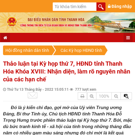
Đăng nhập
Hội đồng nhân dân tỉnh
Các Kỳ họp HĐND tỉnh
Thảo luận tại Kỳ họp thứ 7, HĐND tỉnh Thanh
Hóa Khóa XVIII: Nhận diện, làm rõ nguyên nhân
của các hạn chế
Thứ Tư 13 Tháng Bảy - 2022 15:05:11
777 lượt xem
100%
Đó là ý kiến chỉ đạo, gợi mở của Uỷ viên Trung ương
Đảng, Bí thư Tỉnh ủy, Chủ tịch HĐND tỉnh Thanh Hóa Đỗ
Trọng Hưng trước phiên thảo luận tại Kỳ họp thứ 7. Bởi, mặc
dù bức tranh kinh tế - xã hội của tỉnh trong những tháng đầu
năm có nhiều gam màu sáng nhưng đó chỉ mới là kết quả