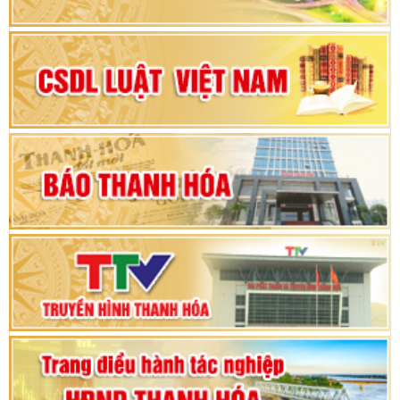
nhiệm kỳ 2025 – 2030
Đại hội Đảng bộ xã Yên Ninh lần thứ nhất,
nhiệm kỳ 2025 - 2030
Khai mạc Kỳ họp bất thường lần thứ 9, Quốc
hội khóa XV
Phiên thảo luận Kỳ họp thứ 24, HĐND tỉnh
Thanh Hóa khóa XVIII, nhiệm kỳ 2021 - 2026
Bế mạc Kỳ họp thứ hai bốn, Hội đồng nhân dân
tỉnh khoá XVIII