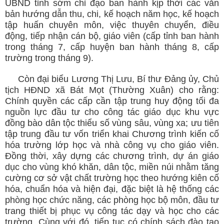
UBND tỉnh sớm chỉ đạo ban hành kịp thời các văn
bản hướng dẫn thu, chi, kế hoạch năm học, kế hoạch
tập huấn chuyên môn, việc thuyên chuyển, điều
động, tiếp nhận cán bộ, giáo viên (cấp tỉnh ban hành
trong tháng 7, cấp huyện ban hành tháng 8, cấp
trường trong tháng 9).
Còn đại biểu Lương Thị Lưu, Bí thư Đảng ủy, Chủ
tịch HĐND xã Bát Mọt (Thường Xuân) cho rằng:
Chính quyền các cấp cần tập trung huy động tối đa
nguồn lực đầu tư cho công tác giáo dục khu vực
đồng bào dân tộc thiểu số vùng sâu, vùng xa; ưu tiên
tập trung đầu tư vốn triển khai Chương trình kiến cố
hóa trường lớp học và nhà công vụ cho giáo viên.
Đồng thời, xây dựng các chương trình, dự án giáo
dục cho vùng khó khăn, dân tộc, miền núi nhằm tăng
cường cơ sở vật chất trường học theo hướng kiên cố
hóa, chuẩn hóa và hiện đại, đặc biệt là hệ thống các
phòng học chức năng, các phòng học bộ môn, đầu tư
trang thiết bị phục vụ công tác dạy và học cho các
trường. Cùng với đó, tiếp tục có chính sách đào tạo