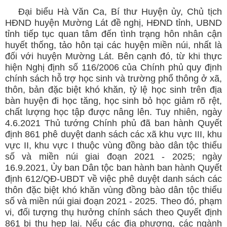
Đại biểu Hà Văn Ca, Bí thư Huyện ủy, Chủ tịch
HĐND huyện Mường Lát đề nghị, HĐND tỉnh, UBND
tỉnh tiếp tục quan tâm đến tình trạng hôn nhân cận
huyết thống, tảo hôn tại các huyện miền núi, nhất là
đối với huyện Mường Lát. Bên cạnh đó, từ khi thực
hiện Nghị định số 116/2006 của Chính phủ quy định
chính sách hỗ trợ học sinh và trường phổ thông ở xã,
thôn, bản đặc biệt khó khăn, tỷ lệ học sinh trên địa
bàn huyện đi học tăng, học sinh bỏ học giảm rõ rệt,
chất lượng học tập được nâng lên. Tuy nhiên, ngày
4.6.2021 Thủ tướng Chính phủ đã ban hành Quyết
định 861 phê duyệt danh sách các xã khu vực III, khu
vực II, khu vực I thuộc vùng đồng bào dân tộc thiểu
số và miền núi giai đoạn 2021 - 2025; ngày
16.9.2021, Ủy ban Dân tộc ban hành ban hành Quyết
định 612/QĐ-UBDT về việc phê duyệt danh sách các
thôn đặc biệt khó khăn vùng đồng bào dân tộc thiểu
số và miền núi giai đoạn 2021 - 2025. Theo đó, phạm
vi, đối tượng thụ hưởng chính sách theo Quyết định
861 bị thu hẹp lại. Nếu các địa phương, các ngành