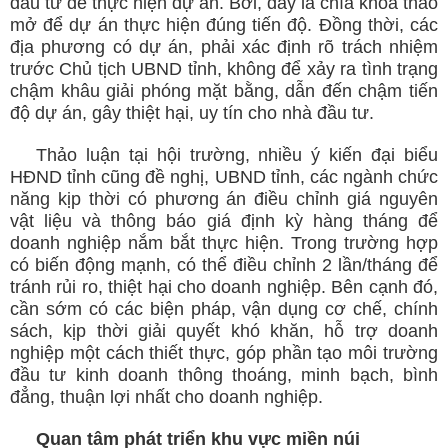
đầu tư để thực hiện dự án. Bởi, đây là chìa khóa tháo
mở để dự án thực hiện đúng tiến độ. Đồng thời, các
địa phương có dự án, phải xác định rõ trách nhiệm
trước Chủ tịch UBND tỉnh, không để xảy ra tình trạng
chậm khâu giải phóng mặt bằng, dẫn đến chậm tiến
độ dự án, gây thiệt hại, uy tín cho nhà đầu tư.
Thảo luận tại hội trường, nhiều ý kiến đại biểu
HĐND tỉnh cũng đề nghị, UBND tỉnh, các ngành chức
năng kịp thời có phương án điều chỉnh giá nguyên
vật liệu và thông báo giá định kỳ hàng tháng để
doanh nghiệp nắm bắt thực hiện. Trong trường hợp
có biến động mạnh, có thể điều chỉnh 2 lần/tháng để
tránh rủi ro, thiệt hại cho doanh nghiệp. Bên cạnh đó,
cần sớm có các biện pháp, vận dụng cơ chế, chính
sách, kịp thời giải quyết khó khăn, hỗ trợ doanh
nghiệp một cách thiết thực, góp phần tạo môi trường
đầu tư kinh doanh thông thoáng, minh bạch, bình
đẳng, thuận lợi nhất cho doanh nghiệp.
Quan tâm phát triển khu vực miền núi