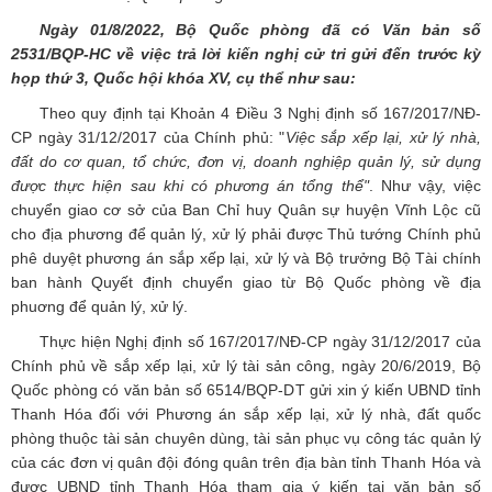
Ngày 01/8/2022, Bộ Quốc phòng đã có Văn bản số
2531/BQP-HC về việc trả lời kiến nghị cử tri gửi đến trước kỳ
họp thứ 3, Quốc hội khóa XV, cụ thể như sau:
Theo quy định tại Khoản 4 Điều 3 Nghị định số 167/2017/NĐ-
CP ngày 31/12/2017 của Chính phủ: "
Việc sắp xếp lại, xử lý nhà,
đất do cơ quan, tổ chức, đơn vị, doanh nghiệp quản lý, sử dụng
được thực hiện sau khi có phương án tổng thể"
. Như vậy, việc
chuyển giao cơ sở của Ban Chỉ huy Quân sự huyện Vĩnh Lộc cũ
cho địa phương để quản lý, xử lý phải được Thủ tướng Chính phủ
phê duyệt phương án sắp xếp lại, xử lý và Bộ trưởng Bộ Tài chính
ban hành Quyết định chuyển giao từ Bộ Quốc phòng về địa
phuơng để quản lý, xử lý.
Thực hiện Nghị định số 167/2017/NĐ-CP ngày 31/12/2017 của
Chính phủ về sắp xếp lại, xử lý tài sản công, ngày 20/6/2019, Bộ
Quốc phòng có văn bản số 6514/BQP-DT gửi xin ý kiến UBND tỉnh
Thanh Hóa đối với Phương án sắp xếp lại, xử lý nhà, đất quốc
phòng thuộc tài sản chuyên dùng, tài sản phục vụ công tác quản lý
của các đơn vị quân đội đóng quân trên địa bàn tỉnh Thanh Hóa và
được UBND tỉnh Thanh Hóa tham gia ý kiến tại văn bản số