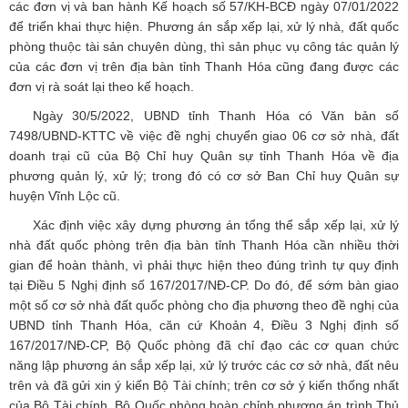
các đơn vị và ban hành Kế hoạch số 57/KH-BCĐ ngày 07/01/2022
để triển khai thực hiện. Phương án sắp xếp lại, xử lý nhà, đất quốc
phòng thuộc tài sản chuyên dùng, thì sản phục vụ công tác quản lý
của các đơn vị trên địa bàn tỉnh Thanh Hóa cũng đang được các
đơn vị rà soát lại theo kế hoạch.
Ngày 30/5/2022, UBND tỉnh Thanh Hóa có Văn bản số
7498/UBND-KTTC về việc đề nghị chuyển giao 06 cơ sở nhà, đất
doanh trại cũ của Bộ Chỉ huy Quân sự tỉnh Thanh Hóa về địa
phương quản lý, xử lý; trong đó có cơ sở Ban Chỉ huy Quân sự
huyện Vĩnh Lộc cũ.
Xác định việc xây dựng phương án tổng thể sắp xếp lại, xử lý
nhà đất quốc phòng trên địa bàn tỉnh Thanh Hóa cần nhiều thời
gian để hoàn thành, vì phải thực hiện theo đúng trình tự quy định
tại Điều 5 Nghị định số 167/2017/NĐ-CP. Do đó, để sớm bàn giao
một số cơ sở nhà đất quốc phòng cho địa phương theo đề nghị của
UBND tỉnh Thanh Hóa, căn cứ Khoản 4, Điều 3 Nghị định số
167/2017/NĐ-CP, Bộ Quốc phòng đã chỉ đạo các cơ quan chức
năng lập phương án sắp xếp lại, xử lý trước các cơ sở nhà, đất nêu
trên và đã gửi xin ý kiến Bộ Tài chính; trên cơ sở ý kiến thống nhất
của Bộ Tài chính, Bộ Quốc phòng hoàn chỉnh phương án trình Thủ