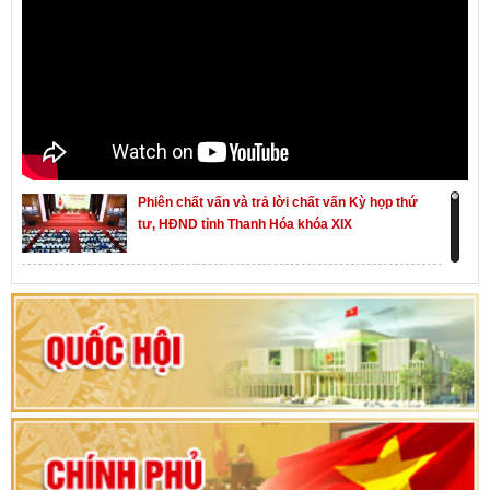
Phiên chất vấn và trả lời chất vấn Kỳ họp thứ
tư, HĐND tỉnh Thanh Hóa khóa XIX
Khai mạc kỳ họp thứ Nhất, Quốc hội khóa XVI
Hướng dẫn quy trình bỏ phiếu bầu cử ĐBQH
khoá XVI và đại biểu HĐND các cấp nhiệm kỳ
2026-2031
80 năm Quốc hội Việt Nam: vì lợi ích Nhân dân,
vì sự phát triển của đất nước