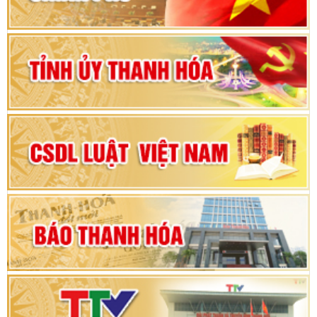
Bộ Chính trị duyệt nội dung Đại hội đại biểu
Đảng bộ tỉnh Thanh Hóa lần thứ XX, nhiệm kỳ
2025 - 2030
Đại hội đại biểu Đảng bộ xã Yên Thọ lần thứ I,
nhiệm kỳ 2025 – 2030
Đại hội Đảng bộ xã Yên Ninh lần thứ nhất,
nhiệm kỳ 2025 - 2030
Khai mạc Kỳ họp bất thường lần thứ 9, Quốc
hội khóa XV
Phiên thảo luận Kỳ họp thứ 24, HĐND tỉnh
Thanh Hóa khóa XVIII, nhiệm kỳ 2021 - 2026
Bế mạc Kỳ họp thứ hai bốn, Hội đồng nhân dân