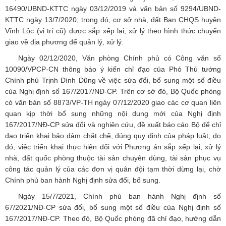
16490/UBND-KTTC ngày 03/12/2019 và văn bản số 9294/UBND-
KTTC ngày 13/7/2020; trong đó, cơ sở nhà, đất Ban CHQS huyện
Vĩnh Lộc (vị trí cũ) được sắp xếp lại, xử lý theo hình thức chuyển
giao về địa phương để quản lý, xử lý.
Ngày 02/12/2020, Văn phòng Chính phủ có Công văn số
10090/VPCP-CN thông báo ý kiến chỉ đạo của Phó Thủ tướng
Chính phủ Trịnh Đình Dũng về việc sửa đổi, bổ sung một số điều
của Nghị định số 167/2017/NĐ-CP. Trên cơ sở đó, Bộ Quốc phòng
có văn bản số 8873/VP-TH ngày 07/12/2020 giao các cơ quan liên
quan kịp thời bổ sung những nội dung mới của Nghị định
167/2017/NĐ-CP sửa đổi và nghiên cứu, đề xuất báo cáo Bộ để chỉ
đạo triển khai bảo đảm chặt chẽ, đúng quy định của pháp luật; do
đó, việc triển khai thực hiện đối với Phương án sắp xếp lại, xử lý
nhà, đất quốc phòng thuộc tài sản chuyên dùng, tài sản phục vụ
công tác quản lý của các đơn vị quân đội tạm thời dừng lại, chờ
Chính phủ ban hành Nghị định sửa đổi, bổ sung.
Ngày 15/7/2021, Chính phủ ban hành Nghị định số
67/2021/NĐ-CP sửa đổi, bổ sung một số điều của Nghị định số
167/2017/NĐ-CP. Theo đó, Bộ Quốc phòng đã chỉ đạo, hướng dẫn