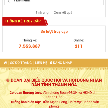
Ý kiến khác
Bình chọn
Xem kết quả
THỐNG KÊ TRUY CẬP
Số lượt truy cập
Thống kê:
Online:
7.553.887
211
SƠ ĐỒ TRANG
LIÊN HỆ
ĐĂNG NHẬP
© ĐOÀN ĐẠI BIỂU QUỐC HỘI VÀ HỘI ĐỒNG NHÂN
DÂN TỈNH THANH HÓA
Cơ quan thường trực:
Văn phòng Đoàn ĐBQH và HĐND tỉnh
Thanh Hóa
Trưởng ban biên tập:
Trần Mạnh Long,
Chức vụ:
Chánh Văn
phòng