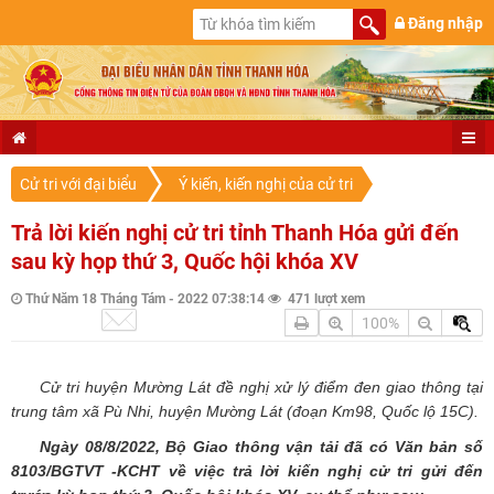
Đăng nhập
Cử tri với đại biểu
Ý kiến, kiến nghị của cử tri
Trả lời kiến nghị cử tri tỉnh Thanh Hóa gửi đến
sau kỳ họp thứ 3, Quốc hội khóa XV
Thứ Năm 18 Tháng Tám - 2022 07:38:14
471 lượt xem
100%
Cử tri huyện Mường Lát đề nghị xử lý điểm đen giao thông tại
trung tâm xã Pù Nhi, huyện Mường Lát (đoạn Km98, Quốc lộ 15C).
Ngày 08/8/2022, Bộ Giao thông vận tải đã có Văn bản số
8103/BGTVT -KCHT về việc trả lời kiến nghị cử tri gửi đến