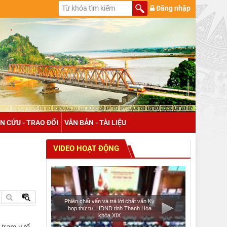
Đăng nhập
N CỨU - TRAO ĐỔI
VĂN BẢN - TÀI LIỆU
VIDEO HOẠT ĐỘNG
Phiên chất vấn và trả lời chất vấn Kỳ
họp thứ tư, HĐND tỉnh Thanh Hóa
khóa XIX
trạm y tế...