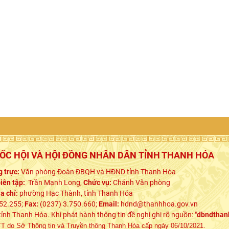
UỐC HỘI VÀ HỘI ĐỒNG NHÂN DÂN TỈNH THANH HÓA
 trực:
Văn phòng Đoàn ĐBQH và HĐND tỉnh Thanh Hóa
iên tập:
Trần Mạnh Long,
Chức vụ:
Chánh Văn phòng
ịa chỉ:
phường Hạc Thành, tỉnh Thanh Hóa
52.255;
Fax:
(0237) 3.750.660;
Email:
hdnd@thanhhoa.gov.vn
h Thanh Hóa. Khi phát hành thông tin đề nghị ghi rõ nguồn: "
dbndthan
 do Sở Thông tin và Truyền thông Thanh Hóa cấp ngày 06/10/2021.