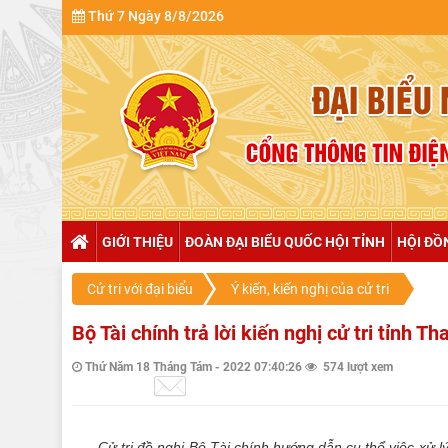
Thứ 7 Ngày 8/8/2026
GIỚI THIỆU
ĐOÀN ĐẠI BIỂU QUỐC HỘI TỈNH
HỘI ĐỒ
Cử tri với đại biểu
Ý kiến, kiến nghị của cử tri
Bộ Tài chính trả lời kiến nghị cử tri tỉnh 
Thứ Năm 18 Tháng Tám - 2022 07:40:26
574 lượt xem
Cử tri đề
nghị
Bộ Tài chính hướng dẫn cụ thể việc xử lý