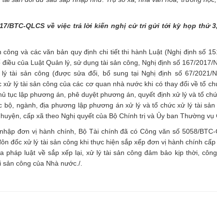
17
/BTC-QLCS
về việc trả lời kiến nghị cử tri
gửi t
ới kỳ họp th
ứ 3
n công và các văn bản quy định chi tiết thi hành Luật (Nghị định số 1
ố điều của Luật Quản lý, sử dụng tài sản công, Nghị định số 167/2017
 lý tài sản công (được sửa đổi, bổ sung tại Nghị định số 67/2021
 xử lý tài sản công của các cơ quan nhà nước khi có thay đổi về tổ chứ
thủ tục lập phương án, phê duyệt phương án, quyết định xử lý và tổ chứ
ác bộ, ngành, địa phương lập phương án xử lý và tổ chức xử lý tài sản
ấp huyện, cấp xã theo Nghị quyết của Bộ Chính trị và Ủy ban Thường vụ
áp nhập đơn vị hành chính, Bộ Tài chính đã có Công văn số 5058/BT
n đốc xử lý tài sản công khi thực hiện sắp xếp đơn vị hành chính cấp
 pháp luật về sắp xếp lại, xử lý tài sản công đảm bảo kịp thời, công
tài sản công của Nhà nước./.