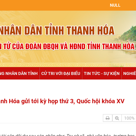
NULL
NG NHÂN DÂN TỈNH
CỬ TRI VỚI ĐẠI BIỂU
TIN TỨC - SỰ KIỆN
NGHIÊ
Thanh Hóa gửi tới kỳ họp thứ 3, Quốc hội khóa XV
100%
 tài sản dôi dư sau sáp nhập như: Trụ sở xã, nhà văn hóa, trường học, 