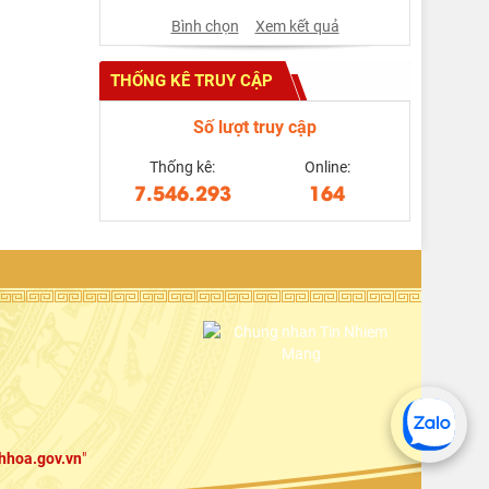
Bình chọn
Xem kết quả
THỐNG KÊ TRUY CẬP
Số lượt truy cập
Thống kê:
Online:
7.546.293
164
hhoa.gov.vn
"