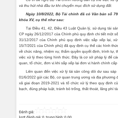
và thu hút nhà đầu tư khi chuyển mục đích sử dụng đất.
Ngày 10/8
/2022
, Bộ
Tài chính
đã có Văn bản số 79
khóa XV, cụ thể như sau
:
Tại Điều 41, 42, Điều 43 Luật Quản lý, sử dụng tài sả
CP ngày 26/12/2017 của Chính phủ quy định chi tiết một s
31/12/2017 của Chính phủ quy định việc sắp xếp lại, xử
15/7/2021 của Chính phủ) đã quy định cụ thể các hình thức
về chức năng, nhiệm vụ; thẩm quyền quyết định, trình tự, 
việc xử lý theo từng hình thức. Đây là cơ sở pháp lý để c
quan, tổ chức, đơn vị khi sắp xếp lại đơn vị hành chính c
Liên quan đến việc xử lý tài sản công dôi dư sau s
01/6/2022 gửi các Bộ, cơ quan trung ương và địa phương đô
xã giai đoạn 2019-2021 và tổ chức xử lý theo quy định của
bạch, đúng pháp luật, tránh bỏ trống, thất thoát, lãng phí 
Đánh giá:
lượt đánh giá:
0
, trung bình:
0.00