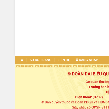
SƠ ĐỒ TRANG
LIÊN HỆ
ĐĂNG NHẬP
© ĐOÀN ĐẠI BIỂU Q
Cơ quan thường
Trưởng ban b
Đ
Điện thoại:
(0237) 3.8
® Bản quyền thuộc về Đoàn ĐBQH và HĐND tỉn
Giấy phép số 08/GP-STTTT