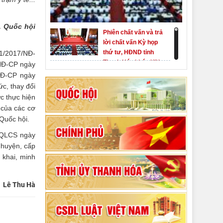
, Quốc hội
Phiên chất vấn và trả
lời chất vấn Kỳ họp
thứ tư, HĐND tỉnh
51/2017/NĐ-
Thanh Hóa khóa XIX
/NĐ-CP ngày
Khai mạc kỳ họp thứ
/NĐ-CP ngày
Nhất, Quốc hội khóa
c, thay đổi
XVI
c thực hiện
 của các cơ
Hướng dẫn quy trình
 Quốc hội.
bỏ phiếu bầu cử
ĐBQH khoá XVI và
C-QLCS ngày
đại biểu HĐND các
 huyện, cấp
80 năm Quốc hội Việt
cấp nhiệm kỳ 2026-
 khai, minh
Nam: vì lợi ích Nhân
2031
dân, vì sự phát triển
của đất nước
Lê Thu Hà
Bộ Chính trị duyệt nội
dung Đại hội đại biểu
Đảng bộ tỉnh Thanh
Hóa lần thứ XX,