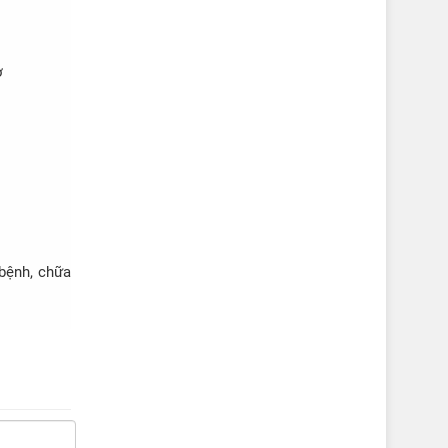
ở
 bệnh, chữa