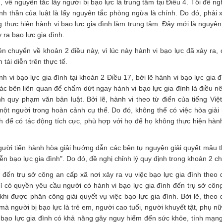
 về nguyên tắc lấy người bị bạo lực là trung tâm tại Điều 4. Tôi đề ng
inh thần của luật là lấy nguyên tắc phòng ngừa là chính. Do đó, phải 
 thực hiện hành vi bạo lực gia đình làm trung tâm. Đây mới là nguyên
 ra bạo lực gia đình.
n chuyển về khoản 2 điều này, vì lúc này hành vi bạo lực đã xảy ra, 
tái diễn trên thực tế.
h vi bạo lực gia đình tại khoản 2 Điều 17, bởi lẽ hành vi bạo lực gia 
 các bên liên quan để chấm dứt ngay hành vi bạo lực gia đình là điều n
h quy phạm văn bản luật. Bởi lẽ, hành vi theo từ điển của tiếng Việt
ột người trong hoàn cảnh cụ thể. Do đó, không thể có việc hòa giải
h để có tác động tích cực, phù hợp với họ để họ không thực hiện hành
người tiến hành hòa giải hướng dẫn các bên tự nguyện giải quyết mâu t
iễn bạo lực gia đình". Do đó, đề nghị chỉnh lý quy định trong khoản 2 c
đến trụ sở công an cấp xã nơi xảy ra vụ việc bạo lực gia đình theo q
ỉ có quyền yêu cầu người có hành vi bạo lực gia đình đến trụ sở côn
 khi được phân công giải quyết vụ việc bạo lực gia đình. Bởi lẽ, theo 
 mà người bị bạo lực là trẻ em, người cao tuổi, người khuyết tật, phụ n
c bạo lực gia đình có khả năng gây nguy hiểm đến sức khỏe, tính mạn