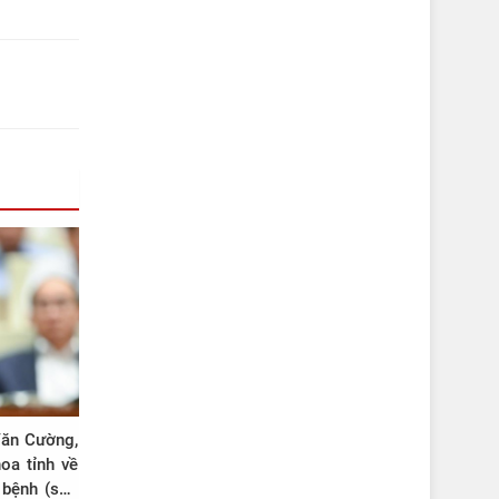
Văn Cường,
oa tỉnh về
 bệnh (sửa