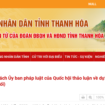
NULL
NG NHÂN DÂN TỈNH
CỬ TRI VỚI ĐẠI BIỂU
TIN TỨC - SỰ KIỆN
NGHIÊ
ách Ủy ban pháp luật của Quốc hội thảo luận về dự
ổi)
100%