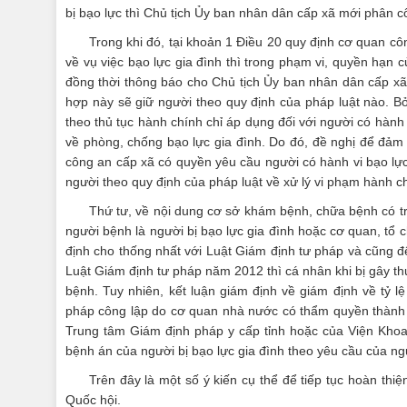
bị bạo lực thì Chủ tịch Ủy ban nhân dân cấp xã mới phân c
Trong khi đó, tại khoản 1 Điều 20 quy định cơ quan côn
về vụ việc bạo lực gia đình thì trong phạm vi, quyền hạn 
đồng thời thông báo cho Chủ tịch Ủy ban nhân dân cấp xã n
hợp này sẽ giữ người theo quy định của pháp luật nào. Bởi
theo thủ tục hành chính chỉ áp dụng đối với người có hành 
về phòng, chống bạo lực gia đình. Do đó, đề nghị để đảm b
công an cấp xã có quyền yêu cầu người có hành vi bạo lự
người theo quy định của pháp luật về xử lý vi phạm hành c
Thứ tư, về nội dung cơ sở khám bệnh, chữa bệnh có t
người bệnh là người bị bạo lực gia đình hoặc cơ quan, tổ 
định cho thống nhất với Luật Giám định tư pháp và cũng để
Luật Giám định tư pháp năm 2012 thì cá nhân khi bị gây th
bệnh. Tuy nhiên, kết luận giám định về giám định về tỷ l
pháp công lập do cơ quan nhà nước có thẩm quyền thành l
Trung tâm Giám định pháp y cấp tỉnh hoặc của Viện Khoa 
bệnh án của người bị bạo lực gia đình theo yêu cầu của ng
Trên đây là một số ý kiến cụ thể để tiếp tục hoàn thiệ
Quốc hội.