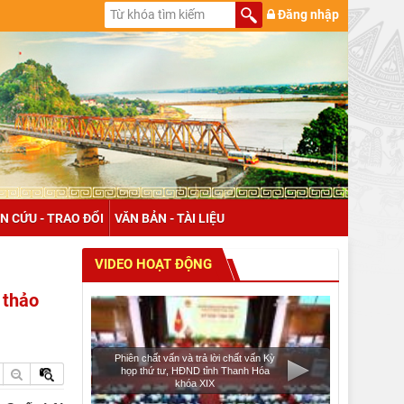
Đăng nhập
N CỨU - TRAO ĐỔI
VĂN BẢN - TÀI LIỆU
VIDEO HOẠT ĐỘNG
 thảo
Phiên chất vấn và trả lời chất vấn Kỳ
họp thứ tư, HĐND tỉnh Thanh Hóa
khóa XIX