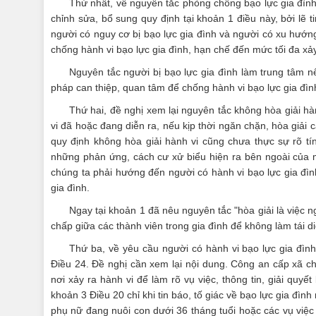
Thứ nhất, về nguyên tắc phòng chống bạo lực gia đình,
chỉnh sửa, bổ sung quy định tại khoản 1 điều này, bởi lẽ t
người có nguy cơ bị bạo lực gia đình và người có xu hướng
chống hành vi bạo lực gia đình, hạn chế đến mức tối đa xảy
Nguyên tắc người bị bạo lực gia đình làm trung tâm nê
pháp can thiệp, quan tâm để chống hành vi bạo lực gia đình 
Thứ hai, đề nghị xem lại nguyên tắc không hòa giải hàn
vi đã hoặc đang diễn ra, nếu kịp thời ngăn chặn, hòa giải
quy định không hòa giải hành vi cũng chưa thực sự rõ tín
những phản ứng, cách cư xử biểu hiện ra bên ngoài của m
chúng ta phải hướng đến người có hành vi bạo lực gia đìn
gia đình.
Ngay tại khoản 1 đã nêu nguyên tắc "hòa giải là việc 
chấp giữa các thành viên trong gia đình để không làm tái d
Thứ ba, về yêu cầu người có hành vi bạo lực gia đình 
Điều 24. Đề nghị cần xem lại nội dung. Công an cấp xã ch
nơi xảy ra hành vi để làm rõ vụ việc, thông tin, giải quyết
khoản 3 Điều 20 chỉ khi tin báo, tố giác về bạo lực gia đình
phụ nữ đang nuôi con dưới 36 tháng tuổi hoặc các vụ việ