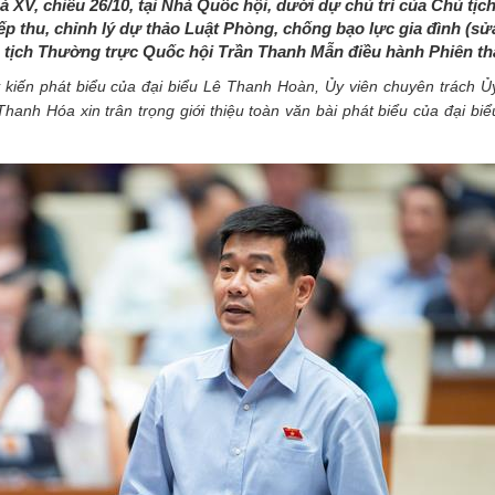
 XV, chiều 26/10, tại Nhà Quốc hội, dưới dự chủ trì của Chủ tịc
p thu, chỉnh lý dự thảo Luật Phòng, chống bạo lực gia đình (sửa
hủ tịch Thường trực Quốc hội Trần Thanh Mẫn điều hành Phiên th
́ kiến phát biểu của đại biểu Lê Thanh Hoàn, Ủy viên chuyên trách
 Hóa xin trân trọng giới thiệu toàn văn bài phát biểu của đại bi