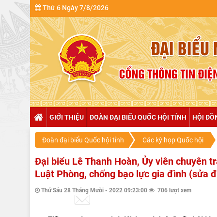
Thứ 6 Ngày 7/8/2026
GIỚI THIỆU
ĐOÀN ĐẠI BIỂU QUỐC HỘI TỈNH
HỘI ĐỒ
Đoàn đại biểu Quốc hội tỉnh
Các kỳ họp Quốc hội
Đại biểu Lê Thanh Hoàn, Ủy viên chuyên tr
Luật Phòng, chống bạo lực gia đình (sửa đ
Thứ Sáu 28 Tháng Mười - 2022 09:23:00
706 lượt xem