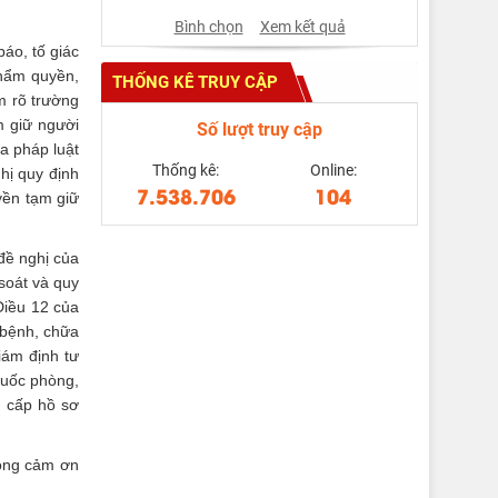
Bình chọn
Xem kết quả
báo, tố giác
thẩm quyền,
THỐNG KÊ TRUY CẬP
m rõ trường
m giữ người
Số lượt truy cập
ủa pháp luật
Thống kê:
Online:
hị quy định
7.538.706
104
yền tạm giữ
đề nghị của
soát và quy
Điều 12 của
 bệnh, chữa
iám định tư
Quốc phòng,
g cấp hồ sơ
trọng cảm ơn