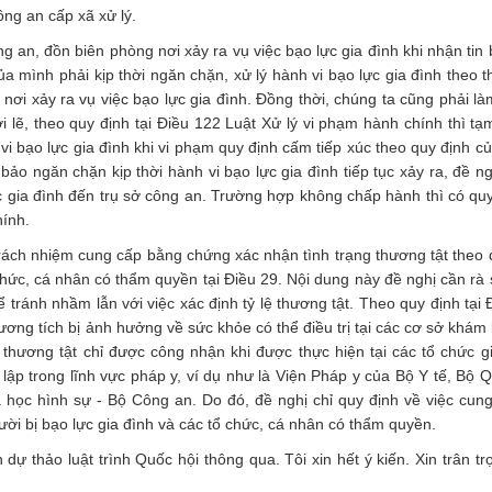
ông an cấp xã xử lý.
g an, đồn biên phòng nơi xảy ra vụ việc bạo lực gia đình khi nhận tin 
của mình phải kịp thời ngăn chặn, xử lý hành vi bạo lực gia đình theo 
ơi xảy ra vụ việc bạo lực gia đình. Đồng thời, chúng ta cũng phải là
 lẽ, theo quy định tại Điều 122 Luật Xử lý vi phạm hành chính thì tạ
vi bạo lực gia đình khi vi phạm quy định cấm tiếp xúc theo quy định c
ảo ngăn chặn kịp thời hành vi bạo lực gia đình tiếp tục xảy ra, đề ng
c gia đình đến trụ sở công an. Trường hợp không chấp hành thì có qu
hính.
rách nhiệm cung cấp bằng chứng xác nhận tình trạng thương tật theo 
chức, cá nhân có thẩm quyền tại Điều 29. Nội dung này đề nghị cần rà 
 tránh nhầm lẫn với việc xác định tỷ lệ thương tật. Theo quy định tại 
ương tích bị ảnh hưởng về sức khỏe có thể điều trị tại các cơ sở khám
ệ thương tật chỉ được công nhận khi được thực hiện tại các tổ chức g
ập trong lĩnh vực pháp y, ví dụ như là Viện Pháp y của Bộ Y tế, Bộ 
học hình sự - Bộ Công an. Do đó, đề nghị chỉ quy định về việc cun
ười bị bạo lực gia đình và các tổ chức, cá nhân có thẩm quyền.
n dự thảo luật trình Quốc hội thông qua. Tôi xin hết ý kiến. Xin trân 