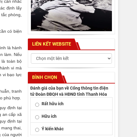
hị cân nhắc
xác định lấy
 tắc phòng,
cần có biện
LIÊN KẾT WEBSITE
đình là hành
ên làm. Nếu
 là toàn bộ
 hành vi mà
 vi bạo lực
BÌNH CHỌN
Đánh giá của bạn về Cổng thông tin điện
huẫn, tranh
tử Đoàn ĐBQH và HĐND tỉnh Thanh Hóa
ho phù hợp.
Rất hữu ích
uy định tại
g an cấp xã
Hữu ích
quy định tại
ữ mang thai,
Ý kiến khác
g của người