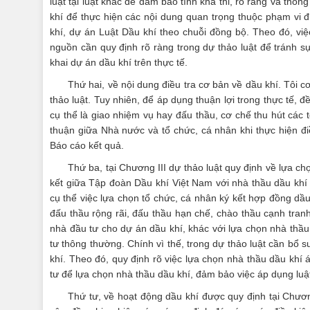
luật tại luật khác để đảm bảo tính khả thi, rõ ràng và thốn
khí để thực hiện các nội dung quan trọng thuộc phạm vi đ
khí, dự án Luật Dầu khí theo chuỗi đồng bộ. Theo đó, việ
nguồn cần quy định rõ ràng trong dự thảo luật để tránh s
khai dự án dầu khí trên thực tế.
Thứ hai, về nội dung điều tra cơ bản về dầu khí. Tôi c
thảo luật. Tuy nhiên, để áp dụng thuận lợi trong thực tế, 
cụ thể là giao nhiệm vụ hay đấu thầu, cơ chế thu hút các 
thuận giữa Nhà nước và tổ chức, cá nhân khi thực hiện điề
Báo cáo kết quả.
Thứ ba, tại Chương III dự thảo luật quy định về lựa c
kết giữa Tập đoàn Dầu khí Việt Nam với nhà thầu dầu khí 
cụ thể việc lựa chọn tổ chức, cá nhân ký kết hợp đồng dầu
đấu thầu rộng rãi, đấu thầu hạn chế, chào thầu cạnh tranh
nhà đầu tư cho dự án dầu khí, khác với lựa chọn nhà thầ
tư thông thường. Chính vì thế, trong dự thảo luật cần bổ s
khí. Theo đó, quy định rõ việc lựa chọn nhà thầu dầu khí
tư để lựa chọn nhà thầu dầu khí, đảm bảo việc áp dụng luậ
Thứ tư, về hoạt động dầu khí được quy định tại Chươ