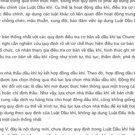
g nhất trong quá trình thực hiện. Đồng thời quy định rõ phải áp dụng p
iều chỉnh của Luật Dầu khí. Cụ thể là hoạt động dầu khí, điều tra cơ
c điều chỉnh, áp dụng các luật khác có liên quan đến hoạt động trun
ự chồng chéo, mâu thuẫn, xung đột, bảo đảm việc áp dụng Luật Dầu kh
ơ bản thống nhất với các quy định điều tra cơ bản về dầu khí tại Chươ
đề nghị cần nghiên cứu quy định rõ về cơ chế thực hiện điều tra cơ bản
tổ chức, cá nhân tham gia điều tra cơ bản về dầu khí, hình thức ghi n
u tra cơ bản về dầu khí cũng như trình tự, thủ tục, thẩm định, phê d
họn nhà thầu dầu khí ký kết hợp đồng dầu khí. Theo đó, hợp đồng dầu 
được lựa chọn thông qua thủ tục lựa chọn nhà thầu dầu khí. Đồng thờ
 khí đối với các lô dầu khí mở được thực hiện thông qua một trong cá
 hoặc chỉ định thầu. Như vậy, lựa chọn nhà thầu dầu khí về bản chất 
u cung cấp dịch vụ hàng hóa cho hoạt động dầu khí, cũng không giốn
ung quy định cụ thể về trình tự, thủ tục lựa chọn nhà thầu để ký kết 
 áp dụng theo quy định của Luật Dầu khí, không áp dụng Luật Đấu thầ
t một cách thống nhất.
ng V, đây là nội dung mới, chưa được quy định trong Luật Dầu khí hi