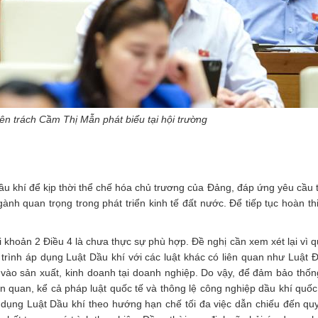
ên trách Cầm Thị Mẫn phát biểu tại hội trường
 Dầu khí để kịp thời thể chế hóa chủ trương của Đảng, đáp ứng yêu cầu 
gành quan trọng trong phát triển kinh tế đất nước. Để tiếp tục hoàn t
i khoản 2 Điều 4 là chưa thực sự phù hợp. Đề nghị cần xem xét lại vì q
trình áp dụng Luật Dầu khí với các luật khác có liên quan như Luật Đ
ào sản xuất, kinh doanh tại doanh nghiệp. Do vậy, để đảm bảo thốn
ên quan, kể cả pháp luật quốc tế và thông lệ công nghiệp dầu khí quốc
p dụng Luật Dầu khí theo hướng hạn chế tối đa việc dẫn chiếu đến qu