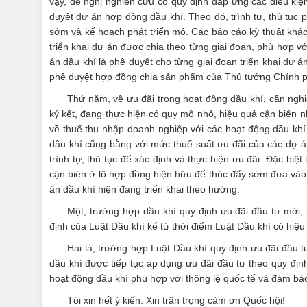
vậy, đề nghị nghiên cứu có quy định đáp ứng các điều kiện
duyệt dự án hợp đồng dầu khí. Theo đó, trình tự, thủ tục 
sớm và kế hoạch phát triển mỏ. Các báo cáo kỹ thuật khác 
triển khai dự án được chia theo từng giai đoạn, phù hợp v
án dầu khí là phê duyệt cho từng giai đoạn triển khai dự 
phê duyệt hợp đồng chia sản phẩm của Thủ tướng Chính ph
Thứ năm, về ưu đãi trong hoạt động dầu khí, cần ngh
ký kết, đang thực hiện có quy mô nhỏ, hiệu quả cận biên nh
về thuế thu nhập doanh nghiệp với các hoạt động dầu khí
dầu khí cũng bằng với mức thuế suất ưu đãi của các dự á
trình tự, thủ tục để xác định và thực hiện ưu đãi. Đặc b
cận biên ở lô hợp đồng hiện hữu để thúc đẩy sớm đưa vào 
án dầu khí hiện đang triển khai theo hướng:
Một, trường hợp dầu khí quy định ưu đãi đầu tư mới,
định của Luật Dầu khí kể từ thời điểm Luật Dầu khí có hiệu
Hai là, trường hợp Luật Dầu khí quy định ưu đãi đầu 
dầu khí được tiếp tục áp dụng ưu đãi đầu tư theo quy địn
hoạt động dầu khí phù hợp với thông lệ quốc tế và đảm bả
Tôi xin hết ý kiến. Xin trân trọng cảm ơn Quốc hội!