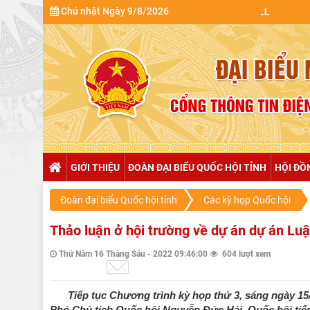
Chủ nhật Ngày 9/8/2026
GIỚI THIỆU
ĐOÀN ĐẠI BIỂU QUỐC HỘI TỈNH
HỘI ĐỒ
Đoàn đại biểu Quốc hội tỉnh
Các kỳ họp Quốc hội
Thảo luận ở hội trường về dự án dự án Luậ
Thứ Năm 16 Tháng Sáu - 2022 09:46:00
604 lượt xem
Tiếp tục Chương trình kỳ họp thứ 3, sáng ngày 15
Phó Chủ tịch Quốc hội Nguyễn Đức Hải, Quốc hội tiến 