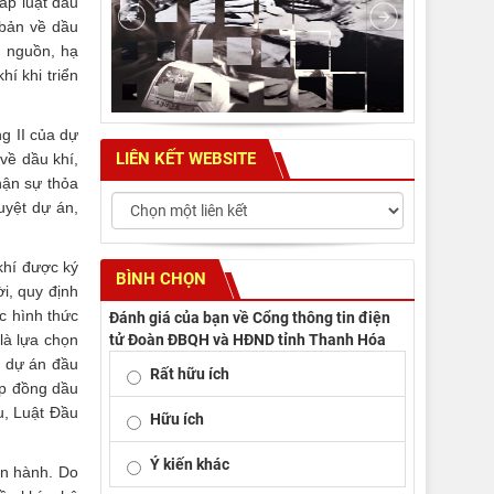
háp luật dầu
 bản về dầu
g nguồn, hạ
í khi triển
ng II của dự
LIÊN KẾT WEBSITE
 về dầu khí,
hận sự thỏa
uyệt dự án,
khí được ký
BÌNH CHỌN
i, quy định
c hình thức
Đánh giá của bạn về Cổng thông tin điện
tử Đoàn ĐBQH và HĐND tỉnh Thanh Hóa
là lựa chọn
g dự án đầu
Rất hữu ích
hợp đồng dầu
u, Luật Đầu
Hữu ích
Ý kiến khác
ện hành. Do