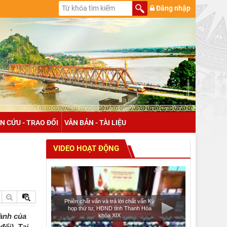
Đăng nhập
N CỨU - TRAO ĐỔI
VĂN BẢN - TÀI LIỆU
VIDEO HOẠT ĐỘNG
Phiên chất vấn và trả lời chất vấn Kỳ
họp thứ tư, HĐND tỉnh Thanh Hóa
hành của
khóa XIX
i). Tại