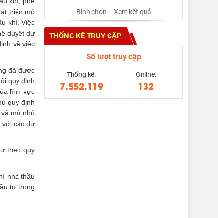
ầu khí, phê
Bình chọn
Xem kết quả
át triển mỏ
u khí. Việc
hê duyệt dự
THỐNG KÊ TRUY CẬP
ịnh về việc
Số lượt truy cập
ồng đã được
Thống kê:
Online:
đổi quy định
7.552.119
132
ủa lĩnh vực
hủ quy định
ở và mỏ nhỏ
 với các dự
tư theo quy
hì nhà thầu
ầu tư trong