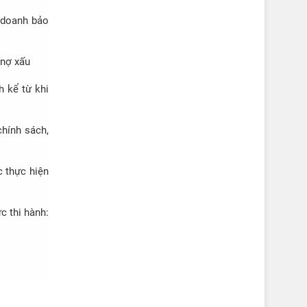
 doanh bảo
 nợ xấu
h kể từ khi
hính sách,
c thực hiện
c thi hành: