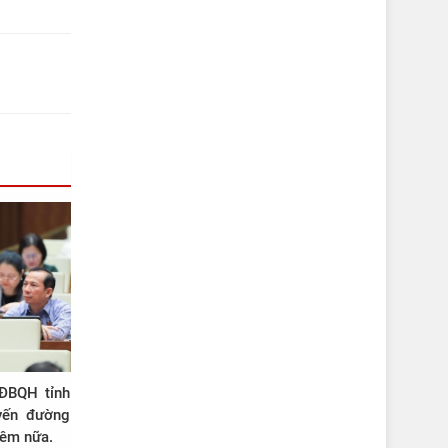
ĐBQH tỉnh
yến đường
hêm nữa.