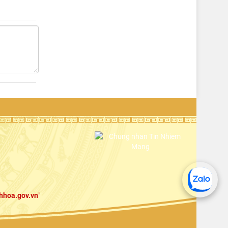
hhoa.gov.vn
"