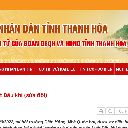
NULL
NG NHÂN DÂN TỈNH
CỬ TRI VỚI ĐẠI BIỂU
TIN TỨC - SỰ KIỆN
NGHIÊ
t Dầu khí (sửa đổi)
100%
/6/2022, tại hội trường Diên Hồng, Nhà Quốc hội, dưới sự điều 
hành thảo luận ở hội trường về dự án dự án Luật Dầu khí (sửa đổ