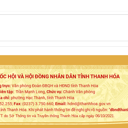
UỐC HỘI VÀ HỘI ĐỒNG NHÂN DÂN TỈNH THANH HÓA
 trực:
Văn phòng Đoàn ĐBQH và HĐND tỉnh Thanh Hóa
iên tập:
Trần Mạnh Long,
Chức vụ:
Chánh Văn phòng
ịa chỉ:
phường Hạc Thành, tỉnh Thanh Hóa
52.255;
Fax:
(0237) 3.750.660;
Email:
hdnd@thanhhoa.gov.vn
h Thanh Hóa. Khi phát hành thông tin đề nghị ghi rõ nguồn: "
dbndthan
 do Sở Thông tin và Truyền thông Thanh Hóa cấp ngày 06/10/2021.