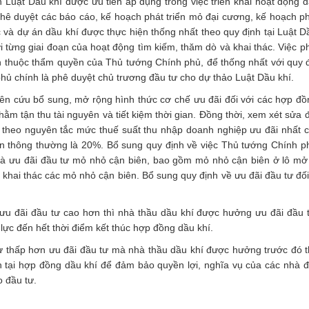
 Luật Dầu khí được ưu tiên áp dụng trong việc triển khai hoạt động d
phê duyệt các báo cáo, kế hoạch phát triển mỏ đại cương, kế hoạch ph
và dự án dầu khí được thực hiện thống nhất theo quy định tại Luật Dầ
ới từng giai đoạn của hoạt động tìm kiếm, thăm dò và khai thác. Việc p
án thuộc thẩm quyền của Thủ tướng Chính phủ, để thống nhất với quy đ
ủ chính là phê duyệt chủ trương đầu tư cho dự thảo Luật Dầu khí.
iên cứu bổ sung, mở rộng hình thức cơ chế ưu đãi đối với các hợp đ
ằm tận thu tài nguyên và tiết kiệm thời gian. Đồng thời, xem xét sửa 
 theo nguyên tắc mức thuế suất thu nhập doanh nghiệp ưu đãi nhất c
n thông thường là 20%. Bổ sung quy định về việc Thủ tướng Chính p
iệt là ưu đãi đầu tư mỏ nhỏ cận biên, bao gồm mỏ nhỏ cận biên ở lô m
khai thác các mỏ nhỏ cận biên. Bổ sung quy định về ưu đãi đầu tư đối
 ưu đãi đầu tư cao hơn thì nhà thầu dầu khí được hưởng ưu đãi đầu 
 lực đến hết thời điểm kết thúc hợp đồng dầu khí.
tư thấp hơn ưu đãi đầu tư mà nhà thầu dầu khí được hưởng trước đó t
h tại hợp đồng dầu khí để đảm bảo quyền lợi, nghĩa vụ của các nhà đ
o đầu tư.