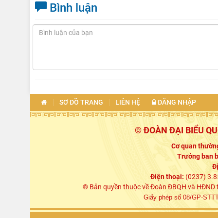
Bình luận
SƠ ĐỒ TRANG
LIÊN HỆ
ĐĂNG NHẬP
© ĐOÀN ĐẠI BIỂU Q
Cơ quan thường
Trưởng ban b
Đ
Điện thoại:
(0237) 3.8
® Bản quyền thuộc về Đoàn ĐBQH và HĐND tỉn
Giấy phép số 08/GP-STTTT