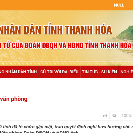
NULL
NG NHÂN DÂN TỈNH
CỬ TRI VỚI ĐẠI BIỂU
TIN TỨC - SỰ KIỆN
NGHIÊ
o văn phòng
100%
ỉnh đã tổ chức gặp mặt, trao quyết định nghỉ hưu hưởng chế 
nh Văn phòng Đoàn ĐBQH và HĐND tỉnh.