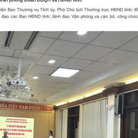
iên Ban Thường vụ Tỉnh ủy, Phó Chủ tịch Thường trực HĐND tỉnh; đ
h đạo các Ban HĐND tỉnh; lãnh đạo Văn phòng và cán bộ, công chức