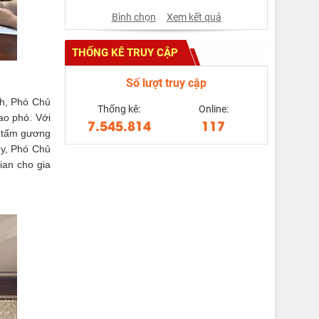
Bình chọn
Xem kết quả
THỐNG KÊ TRUY CẬP
Số lượt truy cập
nh, Phó Chủ
Thống kê:
Online:
ao phó. Với
7.545.814
117
à tấm gương
ủy, Phó Chủ
ian cho gia