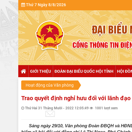
Thứ 7 Ngày 8/8/2026
GIỚI THIỆU
ĐOÀN ĐẠI BIỂU QUỐC HỘI TỈNH
HỘI ĐỒ
Hoạt động của Văn phòng
Trao quyết định nghỉ hưu đối với lãnh đạ
Thứ Hai 31 Tháng Mười - 2022 12:05:49
1001 lượt xem
Sáng ngày 29/10, Văn phòng Đoàn ĐBQH và HĐND t
hiểm xã hội đối với đồng chí Lê Thị Ngọc, Phó Chá