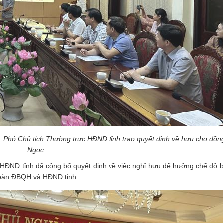
 Phó Chủ tịch Thường trực HĐND tỉnh trao quyết định về hưu cho đồng
Ngọc
HĐND tỉnh đã công bố quyết định về việc nghỉ hưu để hưởng chế độ 
Đoàn ĐBQH và HĐND tỉnh.