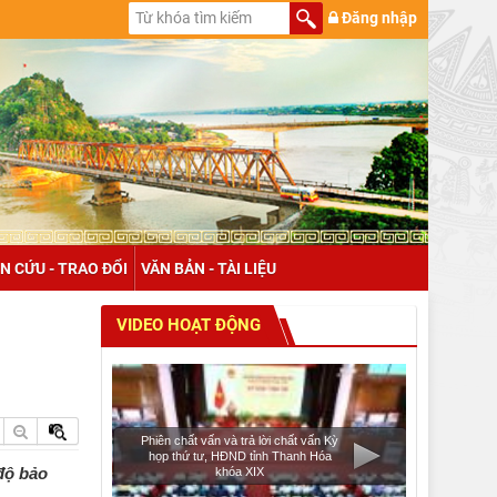
Đăng nhập
N CỨU - TRAO ĐỔI
VĂN BẢN - TÀI LIỆU
VIDEO HOẠT ĐỘNG
Phiên chất vấn và trả lời chất vấn Kỳ
họp thứ tư, HĐND tỉnh Thanh Hóa
độ bảo
khóa XIX