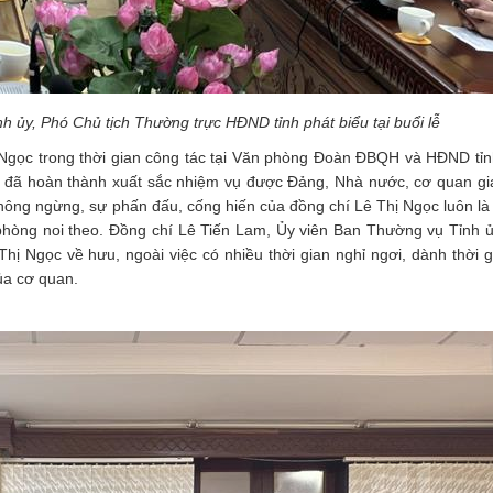
 ủy, Phó Chủ tịch Thường trực HĐND tỉnh phát biểu tại buổi lễ
 Ngọc trong thời gian công tác tại Văn phòng Đoàn ĐBQH và HĐND tỉ
í đã hoàn thành xuất sắc nhiệm vụ được Đảng, Nhà nước, cơ quan gi
 không ngừng, sự phấn đấu, cống hiến của đồng chí Lê Thị Ngọc luôn l
phòng noi theo. Đồng chí Lê Tiến Lam, Ủy viên Ban Thường vụ Tỉnh 
hị Ngọc về hưu, ngoài việc có nhiều thời gian nghỉ ngơi, dành thời g
ủa cơ quan.