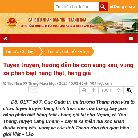
Đăng nhập
Tin tức - Sự kiện
Tin tức kinh tế - xã hội
Tuyên truyền, hướng dẫn bà con vùng sâu, vùng
xa phân biệt hàng thật, hàng giả
Thứ Năm 09 Tháng Mười Một - 2023 15:02:46
509 lượt xem
100%
Đội QLTT số 7, Cục Quản trị thị trường Thanh Hóa vừa tổ
chức tuyên truyền bằng hình thức mở cửa trưng bày gian
hàng phân biệt hàng thật - hàng giả tại chợ Ngàm, xã Yên
Thắng, huyện Lang Chánh – đây là xã miền núi khó khăn
thuộc vùng xâu, vùng xa của tỉnh Thanh Hoá gần giáp biên
giới Việt – Lào.