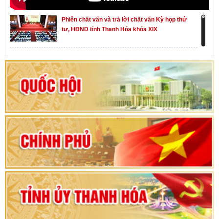
Phiên chất vấn và trả lời chất vấn Kỳ họp thứ
tư, HĐND tỉnh Thanh Hóa khóa XIX
Khai mạc kỳ họp thứ Nhất, Quốc hội khóa XVI
Hướng dẫn quy trình bỏ phiếu bầu cử ĐBQH
khoá XVI và đại biểu HĐND các cấp nhiệm kỳ
2026-2031
80 năm Quốc hội Việt Nam: vì lợi ích Nhân dân,
vì sự phát triển của đất nước
Bộ Chính trị duyệt nội dung Đại hội đại biểu
Đảng bộ tỉnh Thanh Hóa lần thứ XX, nhiệm kỳ
2025 - 2030
Đại hội đại biểu Đảng bộ xã Yên Thọ lần thứ I,
nhiệm kỳ 2025 – 2030