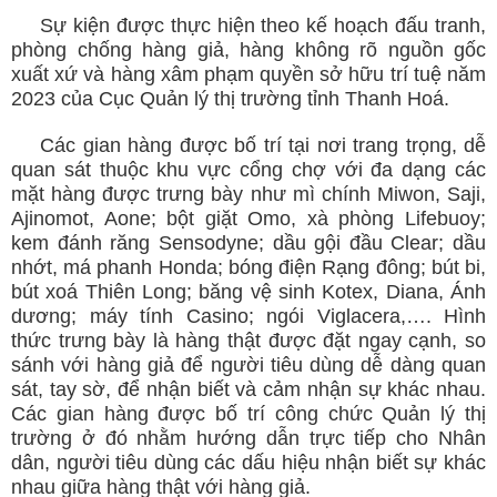
Sự kiện được thực hiện theo kế hoạch đấu tranh,
phòng chống hàng giả, hàng không rõ nguồn gốc
xuất xứ và hàng xâm phạm quyền sở hữu trí tuệ năm
2023 của Cục Quản lý thị trường tỉnh Thanh Hoá.
Các gian hàng được bố trí tại nơi trang trọng, dễ
quan sát thuộc khu vực cổng chợ với đa dạng các
mặt hàng được trưng bày như mì chính Miwon, Saji,
Ajinomot, Aone; bột giặt Omo, xà phòng Lifebuoy;
kem đánh răng Sensodyne; dầu gội đầu Clear; dầu
nhớt, má phanh Honda; bóng điện Rạng đông; bút bi,
bút xoá Thiên Long; băng vệ sinh Kotex, Diana, Ánh
dương; máy tính Casino; ngói Viglacera,…. Hình
thức trưng bày là hàng thật được đặt ngay cạnh, so
sánh với hàng giả để người tiêu dùng dễ dàng quan
sát, tay sờ, để nhận biết và cảm nhận sự khác nhau.
Các gian hàng được bố trí công chức Quản lý thị
trường ở đó nhằm hướng dẫn trực tiếp cho Nhân
dân, người tiêu dùng các dấu hiệu nhận biết sự khác
nhau giữa hàng thật với hàng giả.