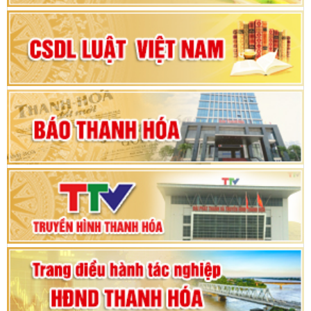
Đại hội Đảng bộ xã Yên Ninh lần thứ nhất,
nhiệm kỳ 2025 - 2030
Khai mạc Kỳ họp bất thường lần thứ 9, Quốc
hội khóa XV
Phiên thảo luận Kỳ họp thứ 24, HĐND tỉnh
Thanh Hóa khóa XVIII, nhiệm kỳ 2021 - 2026
Bế mạc Kỳ họp thứ hai bốn, Hội đồng nhân dân
tỉnh khoá XVIII