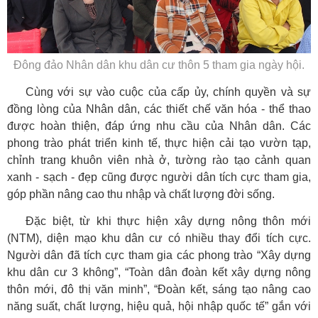
Đông đảo Nhân dân khu dân cư thôn 5 tham gia ngày hội.
Cùng với sự vào cuộc của cấp ủy, chính quyền và sự
đồng lòng của Nhân dân, các thiết chế văn hóa - thể thao
được hoàn thiện, đáp ứng nhu cầu của Nhân dân. Các
phong trào phát triển kinh tế, thực hiện cải tạo vườn tạp,
chỉnh trang khuôn viên nhà ở, tường rào tạo cảnh quan
xanh - sạch - đẹp cũng được người dân tích cực tham gia,
góp phần nâng cao thu nhập và chất lượng đời sống.
Đặc biệt, từ khi thực hiện xây dựng nông thôn mới
(NTM), diện mạo khu dân cư có nhiều thay đổi tích cực.
Người dân đã tích cực tham gia các phong trào “Xây dựng
khu dân cư 3 không”, “Toàn dân đoàn kết xây dựng nông
thôn mới, đô thị văn minh”, “Đoàn kết, sáng tạo nâng cao
năng suất, chất lượng, hiệu quả, hội nhập quốc tế” gắn với