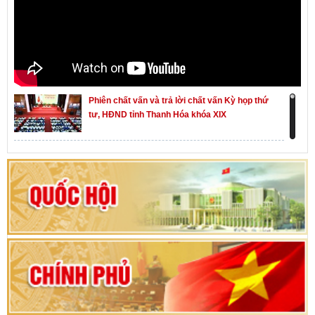
Phiên chất vấn và trả lời chất vấn Kỳ họp thứ
tư, HĐND tỉnh Thanh Hóa khóa XIX
Khai mạc kỳ họp thứ Nhất, Quốc hội khóa XVI
Hướng dẫn quy trình bỏ phiếu bầu cử ĐBQH
khoá XVI và đại biểu HĐND các cấp nhiệm kỳ
2026-2031
80 năm Quốc hội Việt Nam: vì lợi ích Nhân dân,
vì sự phát triển của đất nước