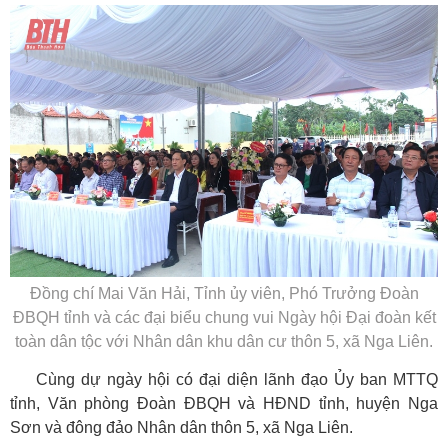
Đồng chí Mai Văn Hải, Tỉnh ủy viên, Phó Trưởng Đoàn
ĐBQH tỉnh và các đại biểu chung vui Ngày hội Đại đoàn kết
toàn dân tộc với Nhân dân khu dân cư thôn 5, xã Nga Liên.
Cùng dự ngày hội có đại diện lãnh đạo Ủy ban MTTQ
tỉnh, Văn phòng Đoàn ĐBQH và HĐND tỉnh, huyện Nga
Sơn và đông đảo Nhân dân thôn 5, xã Nga Liên.