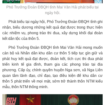
Phó Trưởng Đoàn ĐBQH tỉnh Mai Văn Hải phát biểu tại
ngày hội.
Phát biểu tại ngày hội, Phó Trưởng Đoàn ĐBQH tỉnh ghi
nhận, biểu dương những kết quả đạt được trong thực hiện
các nhiệm vụ, phong trào thi đua, xây dựng khối đại đoàn
kết dân tộc của thôn 5.
Phó Trưởng Đoàn ĐBQH tỉnh Mai Văn Hải mong muốn
cán bộ và Nhân dân khu dân cư thôn 5 tiếp tục gìn giữ và
phát huy kết quả đạt được, đoàn kết, tích cực thi đua phát
triển kinh tế gia đình, tham gia các phong trào tại địa
phương. Cấp ủy, chính quyền huyện Nga sơn, xã Nga Liên
quan tâm lãnh đạo, chỉ đạo, tạo điều kiện để khu dân cư
thôn 5 phát triển về mọi mặt, sớm trở thành thôn NTM kiểu
mẫu, thôn NTM thông minh.