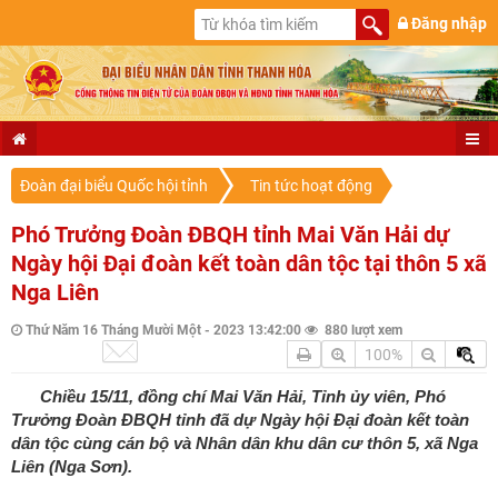
Đăng nhập
Đoàn đại biểu Quốc hội tỉnh
Tin tức hoạt động
Phó Trưởng Đoàn ĐBQH tỉnh Mai Văn Hải dự
Ngày hội Đại đoàn kết toàn dân tộc tại thôn 5 xã
Nga Liên
Thứ Năm 16 Tháng Mười Một - 2023 13:42:00
880 lượt xem
100%
Chiều 15/11, đồng chí Mai Văn Hải, Tỉnh ủy viên, Phó
Trưởng Đoàn ĐBQH tỉnh đã dự Ngày hội Đại đoàn kết toàn
dân tộc cùng cán bộ và Nhân dân khu dân cư thôn 5, xã Nga
Liên (Nga Sơn).