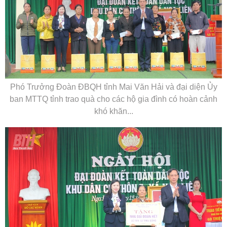
Phó Trưởng Đoàn ĐBQH tỉnh Mai Văn Hải và đại diện Ủy
ban MTTQ tỉnh trao quà cho các hộ gia đình có hoàn cảnh
khó khăn...