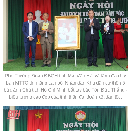
Phó Trưởng Đoàn ĐBQH tỉnh Mai Văn Hải và lãnh đạo Ủy
ban MTTQ tỉnh tặng cán bộ, Nhân dân Khu dân cư thôn 5
bức ảnh Chủ tịch Hồ Chí Minh bắt tay bác Tôn Đức Thắng -
biểu tượng cao đẹp của tinh thần đại đoàn kết dân tộc.