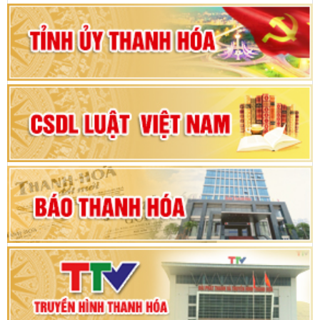
Bộ Chính trị duyệt nội dung Đại hội đại biểu
Đảng bộ tỉnh Thanh Hóa lần thứ XX, nhiệm kỳ
2025 - 2030
Đại hội đại biểu Đảng bộ xã Yên Thọ lần thứ I,
nhiệm kỳ 2025 – 2030
Đại hội Đảng bộ xã Yên Ninh lần thứ nhất,
nhiệm kỳ 2025 - 2030
Khai mạc Kỳ họp bất thường lần thứ 9, Quốc
hội khóa XV
Phiên thảo luận Kỳ họp thứ 24, HĐND tỉnh
Thanh Hóa khóa XVIII, nhiệm kỳ 2021 - 2026
Bế mạc Kỳ họp thứ hai bốn, Hội đồng nhân dân
tỉnh khoá XVIII