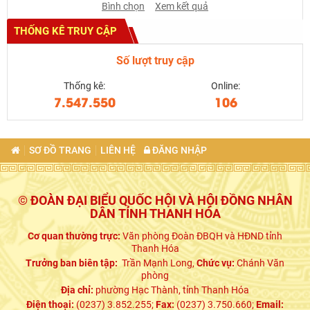
Bình chọn
Xem kết quả
THỐNG KÊ TRUY CẬP
Số lượt truy cập
Thống kê:
Online:
7.547.550
106
SƠ ĐỒ TRANG
LIÊN HỆ
ĐĂNG NHẬP
© ĐOÀN ĐẠI BIỂU QUỐC HỘI VÀ HỘI ĐỒNG NHÂN
DÂN TỈNH THANH HÓA
Cơ quan thường trực:
Văn phòng Đoàn ĐBQH và HĐND tỉnh
Thanh Hóa
Trưởng ban biên tập:
Trần Mạnh Long,
Chức vụ:
Chánh Văn
phòng
Địa chỉ:
phường Hạc Thành, tỉnh Thanh Hóa
Điện thoại:
(0237) 3.852.255;
Fax:
(0237) 3.750.660;
Email: