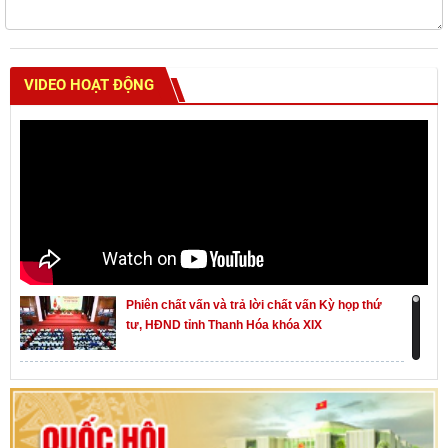
VIDEO HOẠT ĐỘNG
Phiên chất vấn và trả lời chất vấn Kỳ họp thứ
tư, HĐND tỉnh Thanh Hóa khóa XIX
Khai mạc kỳ họp thứ Nhất, Quốc hội khóa XVI