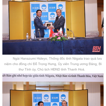
Ngài Hanazumi Hideyo, Thống đốc tỉnh Niigata trao quà lưu
niệm cho đồng chí Đỗ Trọng Hưng, Ủy viên Trung ương Đảng, Bí
thư Tỉnh ủy, Chủ tịch HĐND tỉnh Thanh Hoá.