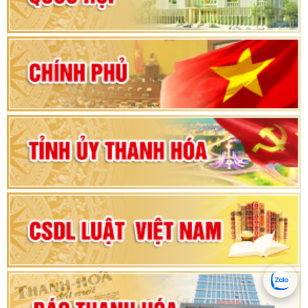
Hướng dẫn quy trình bỏ phiếu bầu cử ĐBQH
khoá XVI và đại biểu HĐND các cấp nhiệm kỳ
2026-2031
80 năm Quốc hội Việt Nam: vì lợi ích Nhân dân,
vì sự phát triển của đất nước
Bộ Chính trị duyệt nội dung Đại hội đại biểu
Đảng bộ tỉnh Thanh Hóa lần thứ XX, nhiệm kỳ
2025 - 2030
Đại hội đại biểu Đảng bộ xã Yên Thọ lần thứ I,
nhiệm kỳ 2025 – 2030
Đại hội Đảng bộ xã Yên Ninh lần thứ nhất,
nhiệm kỳ 2025 - 2030
Khai mạc Kỳ họp bất thường lần thứ 9, Quốc
hội khóa XV