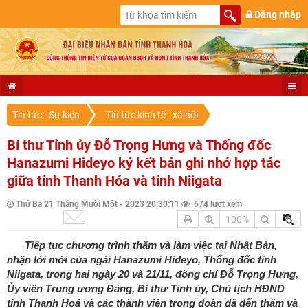
Đăng nhập
Tin tức - Sự kiện
Tin tức kinh tế - xã hội
Bí thư Tỉnh ủy Đỗ Trọng Hưng và Thống đốc
Hanazumi Hideyo ký kết bản ghi nhớ hợp tác
giữa tỉnh Thanh Hóa và tỉnh Niigata
Thứ Ba 21 Tháng Mười Một - 2023 20:30:11
674 lượt xem
100%
Tiếp tục chương trình thăm và làm việc tại Nhật Bản,
nhận lời mời của ngài Hanazumi Hideyo, Thống đốc tỉnh
Niigata, trong hai ngày 20 và 21/11, đồng chí Đỗ Trọng Hưng,
Ủy viên Trung ương Đảng, Bí thư Tỉnh ủy, Chủ tịch HĐND
tỉnh Thanh Hoá và các thành viên trong đoàn đã đến thăm và