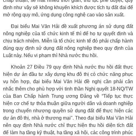
chấp thuận, sẽ mất nhiều thời gian, thủ tục phê duyệt, quy
định như vậy sẽ không khuyến khích được tích tụ đất đai để
mở rộng quy mô, ứng dụng công nghệ cao vào sản xuất.
Đại biểu Mai Văn Hải đề xuất phương án sử dụng đất
nông nghiệp của tổ chức kinh tế thì để họ tự quyết định và
chịu trách nhiệm. Miễn là tổ chức kinh tế đó phải chấp hành
đúng quy định sử dụng đất nông nghiệp theo quy định của
Luật này. Nếu vi phạm thì Nhà nước thu hồi.
Khoản 27 Điều 79 quy định Nhà nước thu hồi đất thực
hiện dự án đầu tư xây dựng khu đô thị có chức năng phục
vụ hỗn hợp, đại biểu Mai Văn Hải đề nghị cần phải cân
nhắc thêm cho phù hợp với tinh thần Nghị quyết 18-NQ/TW
của Ban Chấp hành Trung ương Đảng về “Tiếp tục thực
hiện cơ chế tự thỏa thuận giữa người dân và doanh nghiệp
trong chuyển nhượng quyền sử dụng đất để thực hiện các
dự án đô thị, nhà ở thương mại". Theo đại biểu Mai Văn Hải
nên quy định Nhà nước chỉ thực hiện thu hồi diện tích đất
để làm hạ tầng kỹ thuật, hạ tầng xã hội, các công trình phúc