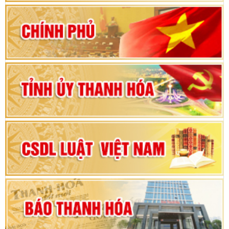
2026-2031
80 năm Quốc hội Việt Nam: vì lợi ích Nhân dân,
vì sự phát triển của đất nước
Bộ Chính trị duyệt nội dung Đại hội đại biểu
Đảng bộ tỉnh Thanh Hóa lần thứ XX, nhiệm kỳ
2025 - 2030
Đại hội đại biểu Đảng bộ xã Yên Thọ lần thứ I,
nhiệm kỳ 2025 – 2030
Đại hội Đảng bộ xã Yên Ninh lần thứ nhất,
nhiệm kỳ 2025 - 2030
Khai mạc Kỳ họp bất thường lần thứ 9, Quốc
hội khóa XV
Phiên thảo luận Kỳ họp thứ 24, HĐND tỉnh
Thanh Hóa khóa XVIII, nhiệm kỳ 2021 - 2026