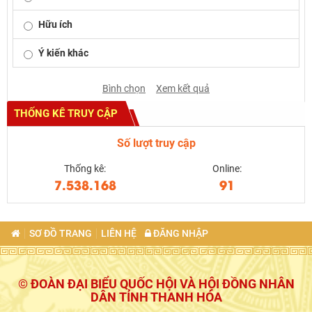
Hữu ích
Ý kiến khác
Bình chọn
Xem kết quả
THỐNG KÊ TRUY CẬP
Số lượt truy cập
Thống kê:
Online:
7.538.168
91
SƠ ĐỒ TRANG
LIÊN HỆ
ĐĂNG NHẬP
© ĐOÀN ĐẠI BIỂU QUỐC HỘI VÀ HỘI ĐỒNG NHÂN
DÂN TỈNH THANH HÓA