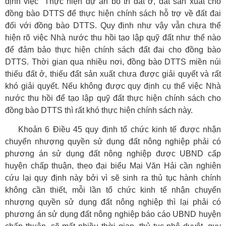
định việc “Thực hiện dự án bố trí đất ở, đất sản xuất cho
đồng bào DTTS để thực hiện chính sách hỗ trợ về đất đai
đối với đồng bào DTTS. Quy định như vậy vẫn chưa thể
hiện rõ việc Nhà nước thu hồi tạo lập quỹ đất như thế nào
để đảm bảo thực hiện chính sách đất đai cho đồng bào
DTTS. Thời gian qua nhiều nơi, đồng bào DTTS miền núi
thiếu đất ở, thiếu đất sản xuất chưa được giải quyết và rất
khó giải quyết. Nếu không được quy định cụ thể việc Nhà
nước thu hồi để tạo lập quỹ đất thực hiện chính sách cho
đồng bào DTTS thì rất khó thực hiện chính sách này.
Khoản 6 Điều 45 quy định tổ chức kinh tế được nhận
chuyển nhượng quyền sử dụng đất nông nghiệp phải có
phương án sử dụng đất nông nghiệp được UBND cấp
huyện chấp thuận, theo đại biểu Mai Văn Hải cần nghiên
cứu lại quy định này bởi vì sẽ sinh ra thủ tục hành chính
không cần thiết, mỗi lần tổ chức kinh tế nhận chuyển
nhượng quyền sử dụng đất nông nghiệp thì lại phải có
phương án sử dụng đất nông nghiệp báo cáo UBND huyện