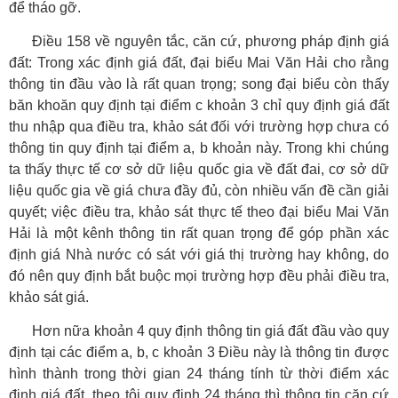
để tháo gỡ.
Điều 158 về nguyên tắc, căn cứ, phương pháp định giá
đất: Trong xác định giá đất, đại biểu Mai Văn Hải cho rằng
thông tin đầu vào là rất quan trọng; song đại biểu còn thấy
băn khoăn quy định tại điểm c khoản 3 chỉ quy định giá đất
thu nhập qua điều tra, khảo sát đối với trường hợp chưa có
thông tin quy định tại điểm a, b khoản này. Trong khi chúng
ta thấy thực tế cơ sở dữ liệu quốc gia về đất đai, cơ sở dữ
liệu quốc gia về giá chưa đầy đủ, còn nhiều vấn đề cần giải
quyết; việc điều tra, khảo sát thực tế theo đại biểu Mai Văn
Hải là một kênh thông tin rất quan trọng để góp phần xác
định giá Nhà nước có sát với giá thị trường hay không, do
đó nên quy định bắt buộc mọi trường hợp đều phải điều tra,
khảo sát giá.
Hơn nữa khoản 4 quy định thông tin giá đất đầu vào quy
định tại các điểm a, b, c khoản 3 Điều này là thông tin được
hình thành trong thời gian 24 tháng tính từ thời điểm xác
định giá đất, theo tôi quy định 24 tháng thì thông tin căn cứ