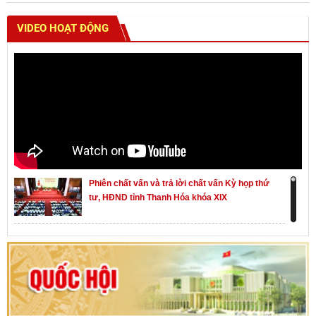
VIDEO HOẠT ĐỘNG
Phiên chất vấn và trả lời chất vấn Kỳ họp thứ
tư, HĐND tỉnh Thanh Hóa khóa XIX
Khai mạc kỳ họp thứ Nhất, Quốc hội khóa XVI
Hướng dẫn quy trình bỏ phiếu bầu cử ĐBQH
khoá XVI và đại biểu HĐND các cấp nhiệm kỳ