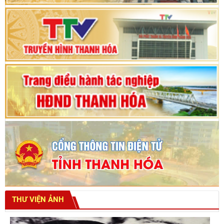
Bế mạc Kỳ họp thứ hai bốn, Hội đồng nhân dân
tỉnh khoá XVIII
THƯ VIỆN ẢNH