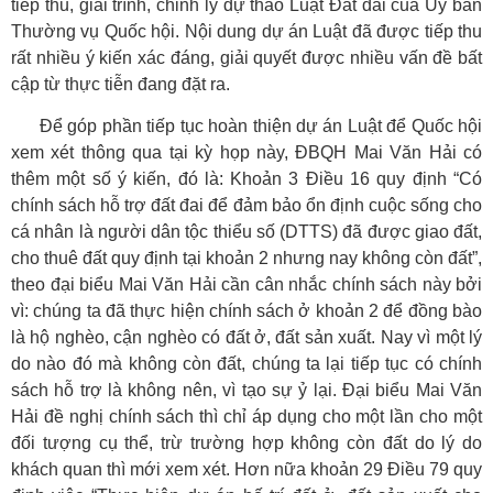
tiếp thu, giải trình, chỉnh lý dự thảo Luật Đất đai của Ủy ban
Thường vụ Quốc hội. Nội dung dự án Luật đã được tiếp thu
rất nhiều ý kiến xác đáng, giải quyết được nhiều vấn đề bất
cập từ thực tiễn đang đặt ra.
Để góp phần tiếp tục hoàn thiện dự án Luật để Quốc hội
xem xét thông qua tại kỳ họp này, ĐBQH Mai Văn Hải có
thêm một số ý kiến, đó là: Khoản 3 Điều 16 quy định “Có
chính sách hỗ trợ đất đai để đảm bảo ổn định cuộc sống cho
cá nhân là người dân tộc thiểu số (DTTS) đã được giao đất,
cho thuê đất quy định tại khoản 2 nhưng nay không còn đất”,
theo đại biểu Mai Văn Hải cần cân nhắc chính sách này bởi
vì: chúng ta đã thực hiện chính sách ở khoản 2 để đồng bào
là hộ nghèo, cận nghèo có đất ở, đất sản xuất. Nay vì một lý
do nào đó mà không còn đất, chúng ta lại tiếp tục có chính
sách hỗ trợ là không nên, vì tạo sự ỷ lại. Đại biểu Mai Văn
Hải đề nghị chính sách thì chỉ áp dụng cho một lần cho một
đối tượng cụ thể, trừ trường hợp không còn đất do lý do
khách quan thì mới xem xét. Hơn nữa khoản 29 Điều 79 quy