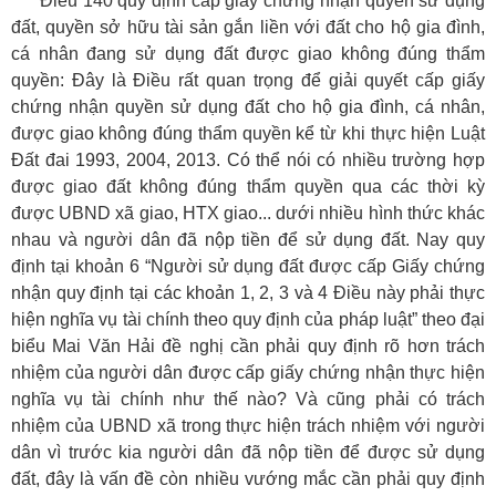
Điều 140 quy định cấp giấy chứng nhận quyền sử dụng
đất, quyền sở hữu tài sản gắn liền với đất cho hộ gia đình,
cá nhân đang sử dụng đất được giao không đúng thẩm
quyền: Đây là Điều rất quan trọng để giải quyết cấp giấy
chứng nhận quyền sử dụng đất cho hộ gia đình, cá nhân,
được giao không đúng thẩm quyền kể từ khi thực hiện Luật
Đất đai 1993, 2004, 2013. Có thể nói có nhiều trường hợp
được giao đất không đúng thẩm quyền qua các thời kỳ
được UBND xã giao, HTX giao... dưới nhiều hình thức khác
nhau và người dân đã nộp tiền để sử dụng đất. Nay quy
định tại khoản 6 “Người sử dụng đất được cấp Giấy chứng
nhận quy định tại các khoản 1, 2, 3 và 4 Điều này phải thực
hiện nghĩa vụ tài chính theo quy định của pháp luật” theo đại
biểu Mai Văn Hải đề nghị cần phải quy định rõ hơn trách
nhiệm của người dân được cấp giấy chứng nhận thực hiện
nghĩa vụ tài chính như thế nào? Và cũng phải có trách
nhiệm của UBND xã trong thực hiện trách nhiệm với người
dân vì trước kia người dân đã nộp tiền để được sử dụng
đất, đây là vấn đề còn nhiều vướng mắc cần phải quy định