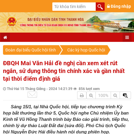
Đăng nhập
Đoàn đại biểu Quốc hội tỉnh
Các kỳ họp Quốc hội
ĐBQH Mai Văn Hải đề nghị cần xem xét rút
ngắn, sử dụng thông tin chính xác và gần nhất
tại thời điểm định giá
Thứ Hai 15 Tháng Giêng - 2024 14:21:39
856 lượt xem
100%
Sáng 15/1, tại Nhà Quốc hội, tiếp tục chương trình Kỳ
họp bất thường lần thứ 5, Quốc hội nghe Chủ nhiệm Ủy ban
Kinh tế Vũ Hồng Thanh trình bày Báo cáo giải trình, tiếp thu,
chỉnh lý dự thảo Luật Đất đai (sửa đổi). Phó Chủ tịch Quốc
hội Nguyễn Đức Hải điều hành nội dung phiên họp.