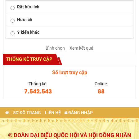
Rất hữu ích
Hữu ích
Ý kiến khác
Bình chọn
Xem kết quả
THỐNG KÊ TRUY CẬP
Số lượt truy cập
Thống kê:
Online:
7.542.543
88
SƠ ĐỒ TRANG
LIÊN HỆ
ĐĂNG NHẬP
© ĐOÀN ĐẠI BIỂU QUỐC HỘI VÀ HỘI ĐỒNG NHÂN