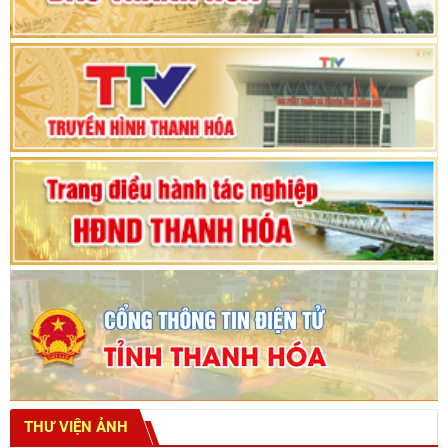
Phiên thảo luận Kỳ họp thứ 24, HĐND tỉnh
Thanh Hóa khóa XVIII, nhiệm kỳ 2021 - 2026
Bế mạc Kỳ họp thứ hai bốn, Hội đồng nhân dân
tỉnh khoá XVIII
THƯ VIỆN ẢNH