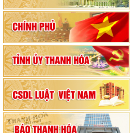
khoá XVI và đại biểu HĐND các cấp nhiệm kỳ
2026-2031
80 năm Quốc hội Việt Nam: vì lợi ích Nhân dân,
vì sự phát triển của đất nước
Bộ Chính trị duyệt nội dung Đại hội đại biểu
Đảng bộ tỉnh Thanh Hóa lần thứ XX, nhiệm kỳ
2025 - 2030
Đại hội đại biểu Đảng bộ xã Yên Thọ lần thứ I,
nhiệm kỳ 2025 – 2030
Đại hội Đảng bộ xã Yên Ninh lần thứ nhất,
nhiệm kỳ 2025 - 2030
Khai mạc Kỳ họp bất thường lần thứ 9, Quốc
hội khóa XV