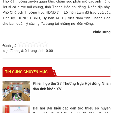
Thơ đã thường xuyên quan tâm, chăm sóc phần mộ các anh hùng
liệt sĩ cả nước nói chung, tỉnh Thanh Hóa nói riêng. Nhân dịp này,
Phó Chủ tịch Thường trực HĐND tỉnh Lê Tiến Lam đã trao quà của
Tỉnh ủy, HĐND, UBND, Ủy ban MTTQ Việt Nam tỉnh Thanh Hóa
cho ban quản lý các nghĩa trang tại những nơi đến viếng.
Phúc Hưng
Đánh giá:
lượt đánh giá:
0
, trung bình:
0.00
TIN CÙNG CHUYÊN MỤC
Phiên họp thứ 27 Thường trực Hội đồng Nhân
dân tỉnh khóa XVIII
Đại hội Đại biểu các dân tộc thiểu số huyện