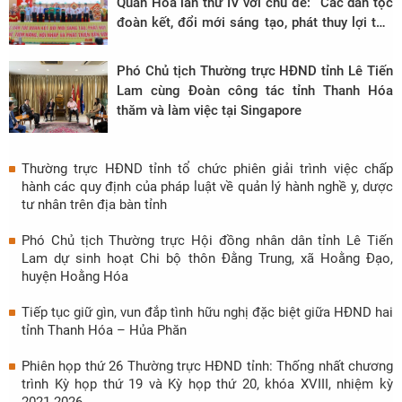
Quan Hóa lần thứ IV với chủ đề: “Các dân tộc
đoàn kết, đổi mới sáng tạo, phát thuy lợi thế,
tiềm năng, hội nhập và phát triển bền vững”
Phó Chủ tịch Thường trực HĐND tỉnh Lê Tiến
Lam cùng Đoàn công tác tỉnh Thanh Hóa
thăm và làm việc tại Singapore
Thường trực HĐND tỉnh tổ chức phiên giải trình việc chấp
hành các quy định của pháp luật về quản lý hành nghề y, dược
tư nhân trên địa bàn tỉnh
Phó Chủ tịch Thường trực Hội đồng nhân dân tỉnh Lê Tiến
Lam dự sinh hoạt Chi bộ thôn Đằng Trung, xã Hoằng Đạo,
huyện Hoằng Hóa
Tiếp tục giữ gìn, vun đắp tình hữu nghị đặc biệt giữa HĐND hai
tỉnh Thanh Hóa – Hủa Phăn
Phiên họp thứ 26 Thường trực HĐND tỉnh: Thống nhất chương
trình Kỳ họp thứ 19 và Kỳ họp thứ 20, khóa XVIII, nhiệm kỳ
2021-2026