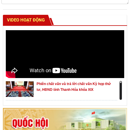
VIDEO HOẠT ĐỘNG
Phiên chất vấn và trả lời chất vấn Kỳ họp thứ
tư, HĐND tỉnh Thanh Hóa khóa XIX
Khai mạc kỳ họp thứ Nhất, Quốc hội khóa XVI
Hướng dẫn quy trình bỏ phiếu bầu cử ĐBQH