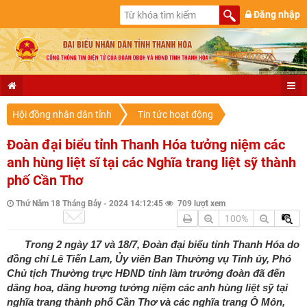
Đăng nhập
Hội đồng nhân dân tỉnh
Tin tức hoạt động
Đoàn đại biểu tỉnh Thanh Hóa tưởng niệm các
anh hùng liệt sĩ tại các Nghĩa trang liệt sỹ thành
phố Cần Thơ
Thứ Năm 18 Tháng Bảy - 2024 14:12:45
709 lượt xem
100%
Trong 2 ngày 17 và 18/7, Đoàn đại biểu tỉnh Thanh Hóa do
đồng chí Lê Tiến Lam, Ủy viên Ban Thường vụ Tỉnh ủy, Phó
Chủ tịch Thường trực HĐND tỉnh làm trưởng đoàn đã đến
dâng hoa, dâng hương tưởng niệm các anh hùng liệt sỹ tại
nghĩa trang thành phố Cần Thơ và các nghĩa trang Ô Môn,