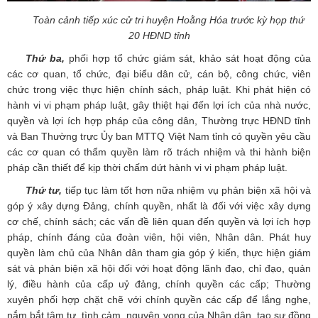
Toàn cảnh tiếp xúc cử tri huyện Hoằng Hóa trước kỳ họp thứ
20 HĐND tỉnh
Thứ ba,
phối hợp tổ chức giám sát, khảo sát hoạt động của
các cơ quan, tổ chức, đại biểu dân cử, cán bộ, công chức, viên
chức trong việc thực hiện chính sách, pháp luật. Khi phát hiện có
hành vi vi phạm pháp luật, gây thiệt hại đến lợi ích của nhà nước,
quyền và lợi ích hợp pháp của công dân, Thường trực HĐND tỉnh
và Ban Thường trực Ủy ban MTTQ Việt Nam tỉnh có quyền yêu cầu
các cơ quan có thẩm quyền làm rõ trách nhiệm và thi hành biện
pháp cần thiết để kịp thời chấm dứt hành vi vi phạm pháp luật.
Thứ tư,
tiếp tục làm tốt hơn nữa nhiệm vụ phản biện xã hội và
góp ý xây dựng Đảng, chính quyền, nhất là đối với việc xây dựng
cơ chế, chính sách; các vấn đề liên quan đến quyền và lợi ích hợp
pháp, chính đáng của đoàn viên, hội viên, Nhân dân. Phát huy
quyền làm chủ của Nhân dân tham gia góp ý kiến, thực hiện giám
sát và phản biện xã hội đối với hoạt động lãnh đạo, chỉ đạo, quản
lý, điều hành của cấp uỷ đảng, chính quyền các cấp; Thường
xuyên phối hợp chặt chẽ với chính quyền các cấp để lắng nghe,
nắm bắt tâm tư, tình cảm, nguyện vọng của Nhân dân, tạo sự đồng