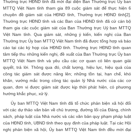
Thường trực HĐND tỉnh đã mời đại diện Ban Thường trực Ủy ban
MTTQ Việt Nam tỉnh tham gia 89 cuộc giám sát để thực hiện 6
chuyên đề giám sát của HĐND tỉnh, Thường trực HĐND tỉnh
[2]
.
Thường trực HĐND tỉnh và các Ban của HĐND tỉnh đã cử cán bộ
tham gia các cuộc giám sát của Ban Thường trực Uỷ ban MTTQ
Việt Nam tỉnh. Qua giám sát, những ý kiến, kiến nghị của Ban
Thường trực Ủy ban MTTQ Việt Nam tỉnh đã được tổng hợp và báo
cáo tại các kỳ họp của HĐND tỉnh. Thường trực HĐND tỉnh quan
tâm tiếp thu những kiến nghị, đề xuất của Ban Thường trực Ủy ban
MTTQ Việt Nam tỉnh và yêu cầu các cơ quan có liên quan giải
quyết, trả lời. Thông qua đó, chất lượng, hiệu lực, hiệu quả của
công tác giám sát được nâng lên; những tồn tại, hạn chế, khó
khăn, vướng mắc trong công tác quản lý Nhà nước của các cơ
quan, đơn vị được giám sát được kịp thời phát hiện, có phương
hướng khắc phục, xử lý.
Ủy ban MTTQ Việt Nam tỉnh đã tổ chức phản biện xã hội đối
với các dự thảo văn bản về chủ trương, đường lối của Đảng, chính
sách, pháp luật của Nhà nước và các văn bản quy phạm pháp luật
của HĐND tỉnh, UBND tỉnh theo quy định của pháp luật. Tại các Hội
nghị phản biện xã hội, Ủy ban MTTQ Việt Nam tỉnh đều mời đại