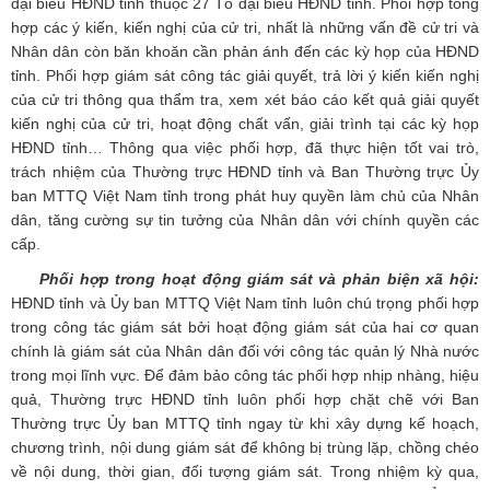
đại biểu HĐND tỉnh thuộc 27 Tổ đại biểu HĐND tỉnh. Phối hợp tổng
hợp các ý kiến, kiến nghị của cử tri, nhất là những vấn đề cử tri và
Nhân dân còn băn khoăn cần phản ánh đến các kỳ họp của HĐND
tỉnh. Phối hợp giám sát công tác giải quyết, trả lời ý kiến kiến nghị
của cử tri thông qua thẩm tra, xem xét báo cáo kết quả giải quyết
kiến nghị của cử tri, hoạt động chất vấn, giải trình tại các kỳ họp
HĐND tỉnh… Thông qua việc phối hợp, đã thực hiện tốt vai trò,
trách nhiệm của Thường trực HĐND tỉnh và Ban Thường trực Ủy
ban MTTQ Việt Nam tỉnh trong phát huy quyền làm chủ của Nhân
dân, tăng cường sự tin tưởng của Nhân dân với chính quyền các
cấp.
Phối hợp trong hoạt động giám sát và phản biện xã hội:
HĐND tỉnh và Ủy ban MTTQ Việt Nam tỉnh luôn chú trọng phối hợp
trong công tác giám sát bởi hoạt động giám sát của hai cơ quan
chính là giám sát của Nhân dân đối với công tác quản lý Nhà nước
trong mọi lĩnh vực. Để đảm bảo công tác phối hợp nhịp nhàng, hiệu
quả, Thường trực HĐND tỉnh luôn phối hợp chặt chẽ với Ban
Thường trực Ủy ban MTTQ tỉnh ngay từ khi xây dựng kế hoạch,
chương trình, nội dung giám sát để không bị trùng lặp, chồng chéo
về nội dung, thời gian, đối tượng giám sát. Trong nhiệm kỳ qua,