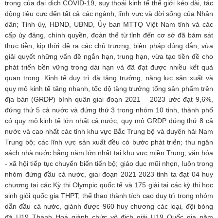
trọng của đại dịch COVID-19, suy thoái kinh tế thế giới kéo dài, tác
động tiêu cực đến tất cả các ngành, lĩnh vực và đời sống của Nhân
dân; Tỉnh ủy, HĐND, UBND, Ủy ban MTTQ Việt Nam tỉnh và các
cấp ủy đảng, chính quyền, đoàn thể từ tỉnh đến cơ sở đã bám sát
thực tiễn, kịp thời đề ra các chủ trương, biện pháp đúng đắn, vừa
giải quyết những vấn đề ngắn hạn, trung hạn, vừa tạo tiền đề cho
phát triển bền vững trong dài hạn và đã đạt được nhiều kết quả
quan trọng. Kinh tế duy trì đà tăng trưởng, năng lực sản xuất và
quy mô kinh tế tăng nhanh, tốc độ tăng trưởng tổng sản phẩm trên
địa bàn (GRDP) bình quân giai đoạn 2021 – 2023 ước đạt 9,6%,
đứng thứ 5 cả nước và đứng thứ 3 trong nhóm 10 tỉnh, thành phố
có quy mô kinh tế lớn nhất cả nước; quy mô GRDP đứng thứ 8 cả
nước và cao nhất các tỉnh khu vực Bắc Trung bộ và duyên hải Nam
Trung bộ; các lĩnh vực sản xuất đều có bước phát triển; thu ngân
sách nhà nước hằng năm lớn nhất tại khu vực miền Trung; văn hóa
- xã hội tiếp tục chuyển biến tiến bộ; giáo dục mũi nhọn, luôn trong
nhóm đứng đầu cả nước, giai đoạn 2021-2023 tỉnh ta đạt 04 huy
chương tại các Kỳ thi Olympic quốc tế và 175 giải tại các kỳ thi học
sinh giỏi quốc gia THPT; thể thao thành tích cao duy trì trong nhóm
dẫn đầu cả nước, giành được 960 huy chương các loại, đội bóng
đá U19 Thanh Hoá giành chức vô địch giải U19 Quốc gia năm