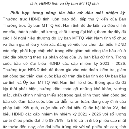
tỉnh, HĐND tỉnh và Ủy ban MTTQ tỉnh
Phối hợp trong công tác bầu cử đầu mỗi nhiệm kỳ
:
Thường trực HĐND tỉnh luôn trao đổi, tiếp thu ý kiến của Ban
Thường trực Ủy ban MTTQ Việt Nam tỉnh để dự kiến và điều chỉnh
cơ cấu, thành phần, số lượng, chất lượng đại biểu; tham dự đầy đủ
các Hội nghị hiệp thương do Ủy ban MTTQ Việt Nam tỉnh tổ chức
và tham gia nhiều ý kiến xác đáng về việc lựa chọn đại biểu HĐND
các cấp; phối hợp chặt chẽ trong việc giám sát công tác bầu cử ở
các địa phương theo sự phân công của Ủy ban bầu cử tỉnh. Trong
cuộc bầu cử đại biểu HĐND các cấp nhiệm kỳ 2021 - 2026,
Thường trực HĐND tỉnh đã tham gia vào các đoàn kiểm tra, giám
sát công tác triển khai cuộc bầu cử trên địa bàn tỉnh do Ủy ban bầu
cử tỉnh và Ủy ban MTTQ Việt Nam tỉnh tổ chức, thông qua đó đã
kịp thời phát hiện, hướng dẫn, tháo gỡ những khó khăn, vướng
mắc, chấn chỉnh những thiếu sót trong quá trình thực hiện công tác
bầu cử, đảm bảo cuộc bầu cử diễn ra an toàn, đúng quy định của
pháp luật. Kết quả, cuộc bầu cử đại biểu Quốc hội khóa XV, đại
biểu HĐND các cấp nhiệm kỳ nhiệm kỳ 2021 - 2026 với số lượng
cử tri đi bỏ phiếu đạt tỉ lệ 99,75% - là tỉ lệ cử tri đi bỏ phiếu cao nhất
từ trước đến nay; các đại biểu trúng cử với số phiếu rất cao; tỉnh