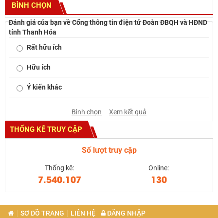
BÌNH CHỌN
Đánh giá của bạn về Cổng thông tin điện tử Đoàn ĐBQH và HĐND
tỉnh Thanh Hóa
Rất hữu ích
Hữu ích
Ý kiến khác
Bình chọn
Xem kết quả
THỐNG KÊ TRUY CẬP
Số lượt truy cập
Thống kê:
Online:
7.540.107
130
SƠ ĐỒ TRANG
LIÊN HỆ
ĐĂNG NHẬP