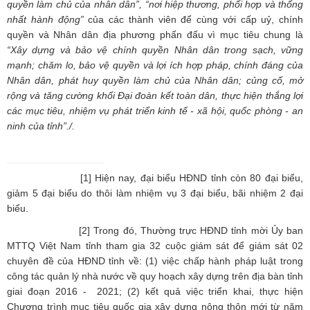
quyền làm chủ của nhân dân”, “nơi hiệp thương, phối hợp và thống
nhất hành động”
của các thành viên để cùng với cấp uỷ, chính
quyền và Nhân dân địa phương phấn đấu vì mục tiêu chung là
“Xây dựng và bảo vệ chính quyền Nhân dân trong sạch, vững
mạnh; chăm lo, bảo vệ quyền và lợi ích hợp pháp, chính đáng của
Nhân dân, phát huy quyền làm chủ của Nhân dân; củng cố, mở
rộng và tăng cường khối Đại đoàn kết toàn dân, thực hiện thắng lợi
các mục tiêu, nhiệm vụ phát triển kinh tế - xã hội, quốc phòng - an
ninh của tỉnh”./.
[1] Hiện nay, đại biểu HĐND tỉnh còn 80 đại biểu,
giảm 5 đại biểu do thôi làm nhiệm vụ 3 đại biểu, bãi nhiệm 2 đại
biểu.
[2] Trong đó, Thường trực HĐND tỉnh mời Ủy ban
MTTQ Việt Nam tỉnh tham gia 32 cuộc giám sát để giám sát 02
chuyên đề của HĐND tỉnh về: (1) việc chấp hành pháp luật trong
công tác quản lý nhà nước về quy hoạch xây dựng trên địa bàn tỉnh
giai đoạn 2016 - 2021; (2) kết quả việc triển khai, thực hiện
Chương trình mục tiêu quốc gia xây dựng nông thôn mới từ năm