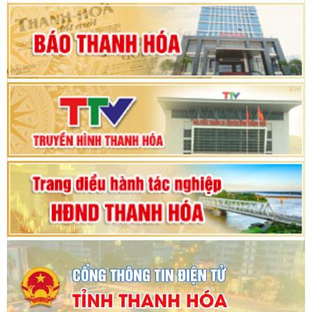
Khai mạc Kỳ họp bất thường lần thứ 9, Quốc
hội khóa XV
Phiên thảo luận Kỳ họp thứ 24, HĐND tỉnh
Thanh Hóa khóa XVIII, nhiệm kỳ 2021 - 2026
Bế mạc Kỳ họp thứ hai bốn, Hội đồng nhân dân
tỉnh khoá XVIII