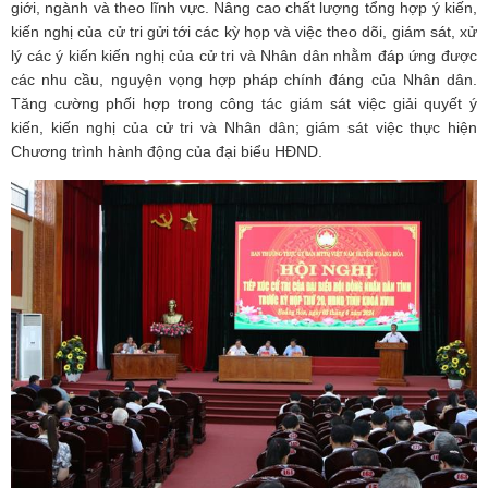
giới, ngành và theo lĩnh vực. Nâng cao chất lượng tổng hợp ý kiến,
kiến nghị của cử tri gửi tới các kỳ họp và việc theo dõi, giám sát, xử
lý các ý kiến kiến nghị của cử tri và Nhân dân nhằm đáp ứng được
các nhu cầu, nguyện vọng hợp pháp chính đáng của Nhân dân.
Tăng cường phối hợp trong công tác giám sát việc giải quyết ý
kiến, kiến nghị của cử tri và Nhân dân; giám sát việc thực hiện
Chương trình hành động của đại biểu HĐND.