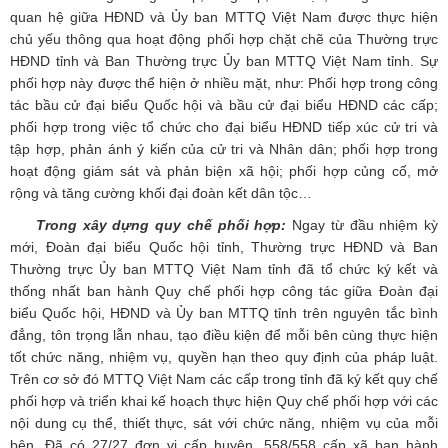
quan hệ giữa HĐND và Ủy ban MTTQ Việt Nam được thực hiện
chủ yếu thông qua hoạt động phối hợp chặt chẽ của Thường trực
HĐND tỉnh và Ban Thường trực Ủy ban MTTQ Việt Nam tỉnh. Sự
phối hợp này được thể hiện ở nhiều mặt, như: Phối hợp trong công
tác bầu cử đại biểu Quốc hội và bầu cử đại biểu HĐND các cấp;
phối hợp trong việc tổ chức cho đại biểu HĐND tiếp xúc cử tri và
tập hợp, phản ánh ý kiến của cử tri và Nhân dân; phối hợp trong
hoạt động giám sát và phản biện xã hội; phối hợp củng cố, mở
rộng và tăng cường khối đại đoàn kết dân tộc…
Trong xây dựng quy chế phối hợp:
Ngay từ đầu nhiệm kỳ
mới, Đoàn đại biểu Quốc hội tỉnh, Thường trực HĐND và Ban
Thường trực Ủy ban MTTQ Việt Nam tỉnh đã tổ chức ký kết và
thống nhất ban hành Quy chế phối hợp công tác giữa Đoàn đại
biểu Quốc hội, HĐND và Ủy ban MTTQ tỉnh trên nguyên tắc bình
đẳng, tôn trọng lẫn nhau, tạo điều kiện để mỗi bên cùng thực hiện
tốt chức năng, nhiệm vụ, quyền hạn theo quy định của pháp luật.
Trên cơ sở đó MTTQ Việt Nam các cấp trong tỉnh đã ký kết quy chế
phối hợp và triển khai kế hoạch thực hiện Quy chế phối hợp với các
nội dung cụ thể, thiết thực, sát với chức năng, nhiệm vụ của mỗi
bên. Đã có 27/27 đơn vị cấp huyện, 558/558 cấp xã ban hành