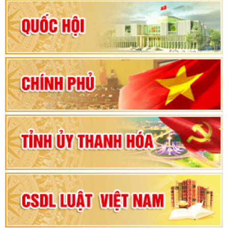
Hướng dẫn quy trình bỏ phiếu bầu cử ĐBQH
khoá XVI và đại biểu HĐND các cấp nhiệm kỳ
2026-2031
80 năm Quốc hội Việt Nam: vì lợi ích Nhân dân,
vì sự phát triển của đất nước
Bộ Chính trị duyệt nội dung Đại hội đại biểu
Đảng bộ tỉnh Thanh Hóa lần thứ XX, nhiệm kỳ
2025 - 2030
Đại hội đại biểu Đảng bộ xã Yên Thọ lần thứ I,
nhiệm kỳ 2025 – 2030
Đại hội Đảng bộ xã Yên Ninh lần thứ nhất,
nhiệm kỳ 2025 - 2030