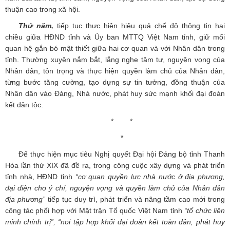
thuận cao trong xã hội.
Thứ năm,
tiếp tục thực hiện hiệu quả chế độ thông tin hai
chiều giữa HĐND tỉnh và Ủy ban MTTQ Việt Nam tỉnh, giữ mối
quan hệ gắn bó mật thiết giữa hai cơ quan và với Nhân dân trong
tỉnh. Thường xuyên nắm bắt, lắng nghe tâm tư, nguyện vọng của
Nhân dân, tôn trọng và thực hiện quyền làm chủ của Nhân dân,
từng bước tăng cường, tạo dựng sự tin tưởng, đồng thuận của
Nhân dân vào Đảng, Nhà nước, phát huy sức mạnh khối đại đoàn
kết dân tộc.
* *
*
Để thực hiện mục tiêu Nghị quyết Đại hội Đảng bộ tỉnh Thanh
Hóa lần thứ XIX đã đề ra, trong công cuộc xây dựng và phát triển
tỉnh nhà, HĐND tỉnh
“cơ quan quyền lực nhà nước ở địa phương,
đại diện cho ý chí, nguyện vọng và quyền làm chủ của Nhân dân
địa phương”
tiếp tục duy trì, phát triển và nâng tầm cao mới trong
công tác phối hợp với Mặt trận Tổ quốc Việt Nam tỉnh
“tổ chức liên
minh chính trị”, “nơi tập hợp khối đại đoàn kết toàn dân, phát huy