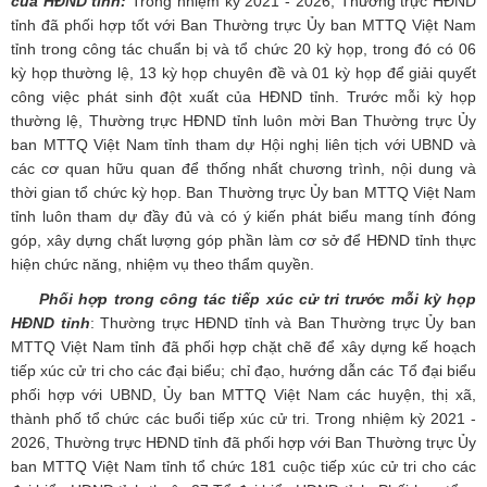
của HĐND tỉnh:
Trong nhiệm kỳ 2021 - 2026, Thường trực HĐND
tỉnh đã phối hợp tốt với Ban Thường trực Ủy ban MTTQ Việt Nam
tỉnh trong công tác chuẩn bị và tổ chức 20 kỳ họp, trong đó có 06
kỳ họp thường lệ, 13 kỳ họp chuyên đề và 01 kỳ họp để giải quyết
công việc phát sinh đột xuất của HĐND tỉnh. Trước mỗi kỳ họp
thường lệ, Thường trực HĐND tỉnh luôn mời Ban Thường trực Ủy
ban MTTQ Việt Nam tỉnh tham dự Hội nghị liên tịch với UBND và
các cơ quan hữu quan để thống nhất chương trình, nội dung và
thời gian tổ chức kỳ họp. Ban Thường trực Ủy ban MTTQ Việt Nam
tỉnh luôn tham dự đầy đủ và có ý kiến phát biểu mang tính đóng
góp, xây dựng chất lượng góp phần làm cơ sở để HĐND tỉnh thực
hiện chức năng, nhiệm vụ theo thẩm quyền.
Phối hợp trong công tác tiếp xúc cử tri trước mỗi kỳ họp
HĐND tỉnh
: Thường trực HĐND tỉnh và Ban Thường trực Ủy ban
MTTQ Việt Nam tỉnh đã phối hợp chặt chẽ để xây dựng kế hoạch
tiếp xúc cử tri cho các đại biểu; chỉ đạo, hướng dẫn các Tổ đại biểu
phối hợp với UBND, Ủy ban MTTQ Việt Nam các huyện, thị xã,
thành phố tổ chức các buổi tiếp xúc cử tri. Trong nhiệm kỳ 2021 -
2026, Thường trực HĐND tỉnh đã phối hợp với Ban Thường trực Ủy
ban MTTQ Việt Nam tỉnh tổ chức 181 cuộc tiếp xúc cử tri cho các