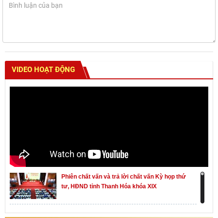
VIDEO HOẠT ĐỘNG
Phiên chất vấn và trả lời chất vấn Kỳ họp thứ
tư, HĐND tỉnh Thanh Hóa khóa XIX
Khai mạc kỳ họp thứ Nhất, Quốc hội khóa XVI