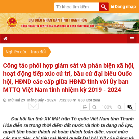
Đăng nhập
Nghiên cứu - trao đổi
Công tác phối hợp giám sát và phản biện xã hội,
hoạt động tiếp xúc cử tri, bầu cử đại biểu Quốc
hội, HĐND các cấp giữa HĐND tỉnh với Ủy ban
MTTQ Việt Nam tỉnh nhiệm kỳ 2019 - 2024
Thứ Hai 29 Tháng Bảy - 2024 17:32:30
850 lượt xem
100%
Đại hội lần thứ XV Mặt trận Tổ quốc Việt Nam tỉnh Thanh
Hóa diễn ra trong thời điểm đất nước và tỉnh ta đang nỗ lực,
quyết tâm hoàn thành và hoàn thành toàn diện, vượt mức
các mục tiêu, chỉ tiêu mà Nghị quyết Đại hội XIII của Đảng và