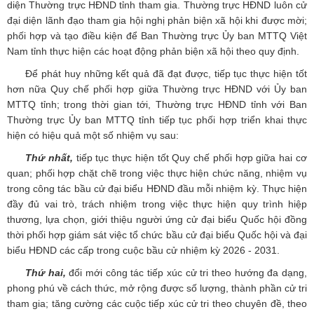
diện Thường trực HĐND tỉnh tham gia. Thường trực HĐND luôn cử
đại diện lãnh đạo tham gia hội nghị phản biện xã hội khi được mời;
phối hợp và tạo điều kiện để Ban Thường trực Ủy ban MTTQ Việt
Nam tỉnh thực hiện các hoạt động phản biện xã hội theo quy định.
Để phát huy những kết quả đã đạt được, tiếp tục thực hiện tốt
hơn nữa Quy chế phối hợp giữa Thường trực HĐND với Ủy ban
MTTQ tỉnh; trong thời gian tới, Thường trực HĐND tỉnh với Ban
Thường trực Ủy ban MTTQ tỉnh tiếp tục phối hợp triển khai thực
hiện có hiệu quả một số nhiệm vụ sau:
Thứ nhất,
tiếp tục thực hiện tốt Quy chế phối hợp giữa hai cơ
quan; phối hợp chặt chẽ trong việc thực hiện chức năng, nhiệm vụ
trong công tác bầu cử đại biểu HĐND đầu mỗi nhiệm kỳ. Thực hiện
đầy đủ vai trò, trách nhiệm trong việc thực hiện quy trình hiệp
thương, lựa chọn, giới thiệu người ứng cử đại biểu Quốc hội đồng
thời phối hợp giám sát việc tổ chức bầu cử đại biểu Quốc hội và đại
biểu HĐND các cấp trong cuộc bầu cử nhiệm kỳ 2026 - 2031.
Thứ hai,
đổi mới công tác tiếp xúc cử tri theo hướng đa dạng,
phong phú về cách thức, mở rộng được số lượng, thành phần cử tri
tham gia; tăng cường các cuộc tiếp xúc cử tri theo chuyên đề, theo