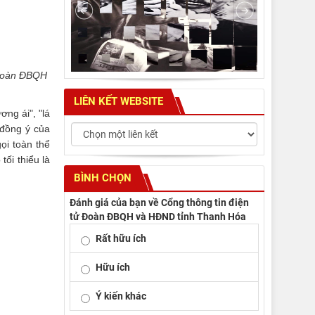
 Đoàn ĐBQH
LIÊN KẾT WEBSITE
ơng ái", "lá
 đồng ý của
i toàn thể
ối thiểu là
BÌNH CHỌN
Đánh giá của bạn về Cổng thông tin điện
tử Đoàn ĐBQH và HĐND tỉnh Thanh Hóa
Rất hữu ích
Hữu ích
Ý kiến khác