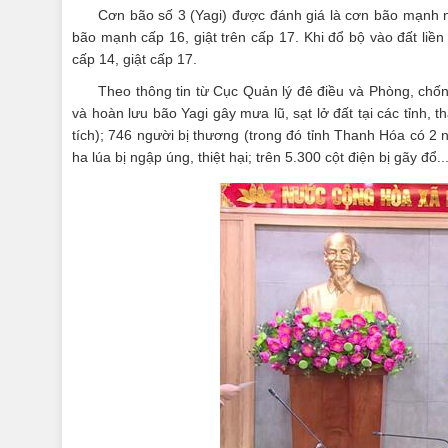
Cơn bão số 3 (Yagi) được đánh giá là cơn bão mạnh 
bão mạnh cấp 16, giật trên cấp 17. Khi đổ bộ vào đất liề
cấp 14, giật cấp 17.
Theo thông tin từ Cục Quản lý đê điều và Phòng, chống
và hoàn lưu bão Yagi gây mưa lũ, sạt lở đất tại các tỉnh,
tích); 746 người bị thương (trong đó tỉnh Thanh Hóa có 2 
ha lúa bị ngập úng, thiệt hại; trên 5.300 cột điện bị gãy đổ..