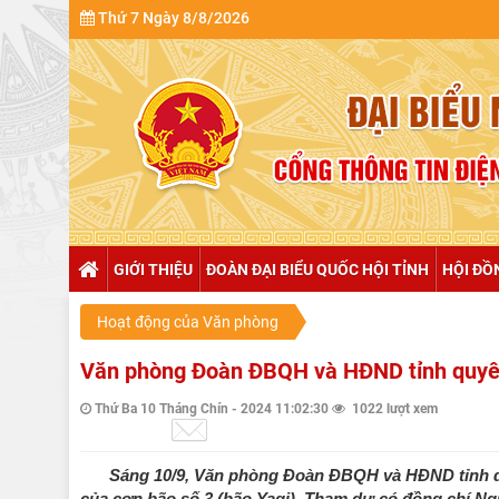
Thứ 7 Ngày 8/8/2026
GIỚI THIỆU
ĐOÀN ĐẠI BIỂU QUỐC HỘI TỈNH
HỘI ĐỒ
Hoạt động của Văn phòng
Văn phòng Đoàn ĐBQH và HĐND tỉnh quyên 
Thứ Ba 10 Tháng Chín - 2024 11:02:30
1022 lượt xem
Sáng 10/9, Văn phòng Đoàn ĐBQH và HĐND tỉnh đã 
của cơn bão số 3 (bão Yagi). Tham dự có đồng chí N