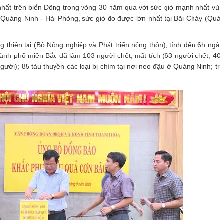
nhất trên biển Đông trong vòng 30 năm qua với sức gió mạnh nhất v
n Quảng Ninh - Hải Phòng, sức gió đo được lớn nhất tại Bãi Cháy (Quả
 thiên tai (Bộ Nông nghiệp và Phát triển nông thôn), tính đến 6h ngà
 thành phố miền Bắc đã làm 103 người chết, mất tích (63 người chết, 4
người); 85 tàu thuyền các loại bị chìm tại nơi neo đậu ở Quảng Ninh; t
.