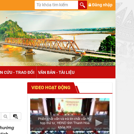
Đăng nhập
N CỨU - TRAO ĐỔI
VĂN BẢN - TÀI LIỆU
VIDEO HOẠT ĐỘNG
Phiên chất vấn và trả lời chất vấn Kỳ
họp thứ tư, HĐND tỉnh Thanh Hóa
h hưởng
khóa XIX
tịch