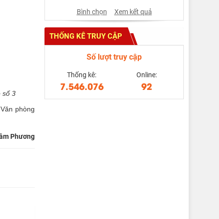
Bình chọn
Xem kết quả
THỐNG KÊ TRUY CẬP
Số lượt truy cập
Thống kê:
Online:
7.546.076
92
 số 3
g Văn phòng
âm Phương