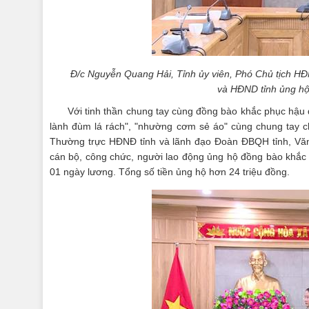
Đ/c Nguyễn Quang Hải, Tỉnh ủy viên, Phó Chủ tịch H
và HĐND tỉnh ủng hộ
Với tinh thần chung tay cùng đồng bào khắc phục hậu qu
lành đùm lá rách", "nhường cơm sẻ áo" cùng chung tay ch
Thường trực HĐNĐ tỉnh và lãnh đạo Đoàn ĐBQH tỉnh, Vă
cán bộ, công chức, người lao động ủng hộ đồng bào khắc p
01 ngày lương. Tổng số tiền ủng hộ hơn 24 triệu đồng.