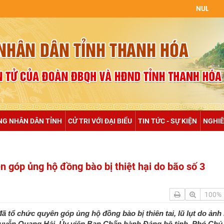
NULL
NG NHÂN DÂN TỈNH
CỬ TRI VỚI ĐẠI BIỂU
TIN TỨC - SỰ KIỆN
NGHIÊ
góp ủng hộ đồng bào bị thiệt hại do bão số 3
100%
tổ chức quyên góp ủng hộ đồng bào bị thiên tai, lũ lụt do ản
guyễn Quang Hải, Ủy viên Ban Chấp hành Đảng bộ tỉnh, Phó Chủ 