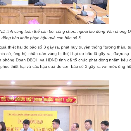
ĐND tỉnh cùng toàn thể cán bộ, công chức, người lao động Văn phòng
 đồng bào khắc phục hậu quả cơn bão số 3
ả thiệt hại do bão số 3 gây ra, phát huy truyền thống "tương thân, tư
ia sẻ, ủng hộ nhân dân vùng bị thiệt hại do bão lũ gây ra, được sự
n phòng Đoàn ĐBQH và HĐND tỉnh đã tổ chức phát động nhằm kêu gọ
hục thiệt hại và các hậu quả do cơn bão số 3 gây ra với mức ủng hộ t