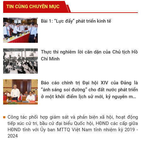
TIN CÙNG CHUYÊN MỤC
Bài 1: “Lực đẩy” phát triển kinh tế
Thực thi nghiêm lời căn dặn của Chủ tịch Hồ
Chí Minh
Báo cáo chính trị Đại hội XIV của Đảng là
“ánh sáng soi đường” cho đất nước phát triển
ở một khởi điểm lịch sử mới, kỷ nguyên mới,
kỷ nguyên vươn mình của dân tộc Việt Nam
Công tác phối hợp giám sát và phản biện xã hội, hoạt động
tiếp xúc cử tri, bầu cử đại biểu Quốc hội, HĐND các cấp giữa
HĐND tỉnh với Ủy ban MTTQ Việt Nam tỉnh nhiệm kỳ 2019 -
2024