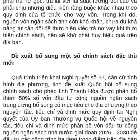
phải trả nợ gốc, trả lãi với lãi suất tương đối cao và
phải chịu những điều kiện ràng buộc khác nhau theo
quy định của tổ chức cho vay vốn. Trong khi đó,
nguồn vốn ngân sách tỉnh còn khó khăn, chưa đủ khả
năng tự cân đối để thực hiện việc trả nợ vay khi thực
hiện chính sách, nên sẽ khó phát huy hiệu quả trên
địa bàn.
Đề xuất bổ sung một số chính sách đặc thù
mới
Quá trình triển khai Nghị quyết số 37, căn cứ tình
hình địa phương, tỉnh đề xuất Quốc hội bổ sung
chính sách cho phép tỉnh Thanh Hóa được phân bổ
thêm 50% số vốn đầu tư công nguồn ngân sách
trung ương bổ sung có mục tiêu cho địa phương theo
nguyên tắc, tiêu chí và định mức quy định tại Nghị
quyết của Ủy ban Thường vụ Quốc hội về nguyên
tắc, tiêu chí và định mức phân bổ vốn đầu tư công
nguồn ngân sách nhà nước giai đoạn 2026 - 2030 để
đầu tư các công trình hạ tầng trọng điểm trên địa bàn