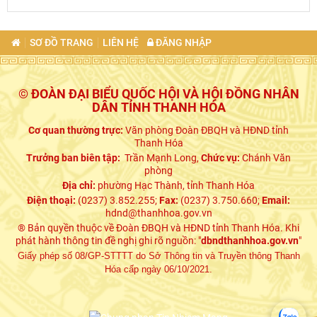
SƠ ĐỒ TRANG
LIÊN HỆ
ĐĂNG NHẬP
© ĐOÀN ĐẠI BIỂU QUỐC HỘI VÀ HỘI ĐỒNG NHÂN
DÂN TỈNH THANH HÓA
Cơ quan thường trực:
Văn phòng Đoàn ĐBQH và HĐND tỉnh
Thanh Hóa
Trưởng ban biên tập:
Trần Mạnh Long,
Chức vụ:
Chánh Văn
phòng
Địa chỉ:
phường Hạc Thành, tỉnh Thanh Hóa
Điện thoại:
(0237) 3.852.255;
Fax:
(0237) 3.750.660;
Email:
hdnd@thanhhoa.gov.vn
® Bản quyền thuộc về Đoàn ĐBQH và HĐND tỉnh Thanh Hóa. Khi
phát hành thông tin đề nghị ghi rõ nguồn: "
dbndthanhhoa.gov.vn
"
Giấy phép số 08/GP-STTTT do Sở Thông tin và Truyền thông Thanh
Hóa cấp ngày 06/10/2021.