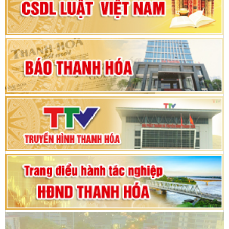
nhiệm kỳ 2025 - 2030
Khai mạc Kỳ họp bất thường lần thứ 9, Quốc
hội khóa XV
Phiên thảo luận Kỳ họp thứ 24, HĐND tỉnh
Thanh Hóa khóa XVIII, nhiệm kỳ 2021 - 2026
Bế mạc Kỳ họp thứ hai bốn, Hội đồng nhân dân
tỉnh khoá XVIII