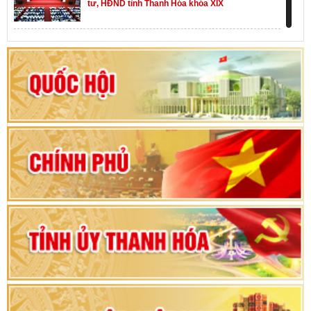
tư, HĐND tỉnh Thanh Hóa khóa XIX
Khai mạc kỳ họp thứ Nhất, Quốc hội khóa XVI
Hướng dẫn quy trình bỏ phiếu bầu cử ĐBQH
khoá XVI và đại biểu HĐND các cấp nhiệm kỳ
2026-2031
80 năm Quốc hội Việt Nam: vì lợi ích Nhân dân,
vì sự phát triển của đất nước
Bộ Chính trị duyệt nội dung Đại hội đại biểu
Đảng bộ tỉnh Thanh Hóa lần thứ XX, nhiệm kỳ
2025 - 2030
Đại hội đại biểu Đảng bộ xã Yên Thọ lần thứ I,
nhiệm kỳ 2025 – 2030
Đại hội Đảng bộ xã Yên Ninh lần thứ nhất,