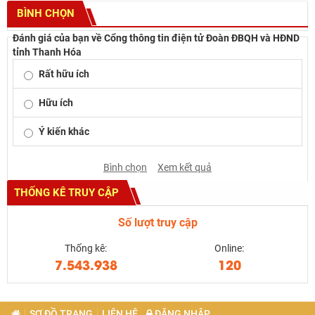
BÌNH CHỌN
Đánh giá của bạn về Cổng thông tin điện tử Đoàn ĐBQH và HĐND
tỉnh Thanh Hóa
Rất hữu ích
Hữu ích
Ý kiến khác
Bình chọn
Xem kết quả
THỐNG KÊ TRUY CẬP
Số lượt truy cập
Thống kê:
Online:
7.543.938
120
SƠ ĐỒ TRANG
LIÊN HỆ
ĐĂNG NHẬP