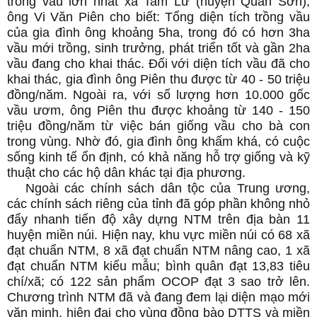
trồng vầu lớn nhất xã Tam Lư (huyện Quan Sơn),
ông Vi Văn Piên cho biết: Tổng diện tích trồng vầu
của gia đình ông khoảng 5ha, trong đó có hơn 3ha
vầu mới trồng, sinh trưởng, phát triển tốt và gần 2ha
vầu đang cho khai thác. Đối với diện tích vầu đã cho
khai thác, gia đình ông Piên thu được từ 40 - 50 triệu
đồng/năm. Ngoài ra, với số lượng hơn 10.000 gốc
vầu ươm, ông Piên thu được khoảng từ 140 - 150
triệu đồng/năm từ việc bán giống vầu cho bà con
trong vùng. Nhờ đó, gia đình ông khấm khá, có cuộc
sống kinh tế ổn định, có khả năng hỗ trợ giống và kỹ
thuật cho các hộ dân khác tại địa phương.
Ngoài các chính sách dân tộc của Trung ương,
các chính sách riêng của tỉnh đã góp phần không nhỏ
đẩy nhanh tiến độ xây dựng NTM trên địa bàn 11
huyện miền núi. Hiện nay, khu vực miền núi có 68 xã
đạt chuẩn NTM, 8 xã đạt chuẩn NTM nâng cao, 1 xã
đạt chuẩn NTM kiểu mẫu; bình quân đạt 13,83 tiêu
chí/xã; có 122 sản phẩm OCOP đạt 3 sao trở lên.
Chương trình NTM đã và đang đem lại diện mạo mới
văn minh, hiện đại cho vùng đồng bào DTTS và miền