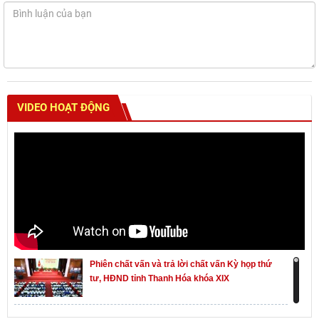
VIDEO HOẠT ĐỘNG
Phiên chất vấn và trả lời chất vấn Kỳ họp thứ
tư, HĐND tỉnh Thanh Hóa khóa XIX
Khai mạc kỳ họp thứ Nhất, Quốc hội khóa XVI