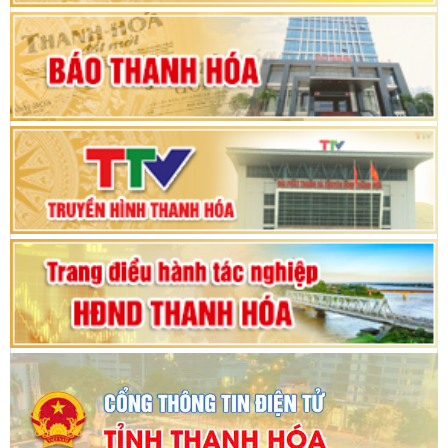
Khai mạc Kỳ họp bất thường lần thứ 9, Quốc
hội khóa XV
Phiên thảo luận Kỳ họp thứ 24, HĐND tỉnh
Thanh Hóa khóa XVIII, nhiệm kỳ 2021 - 2026
Bế mạc Kỳ họp thứ hai bốn, Hội đồng nhân dân
tỉnh khoá XVIII