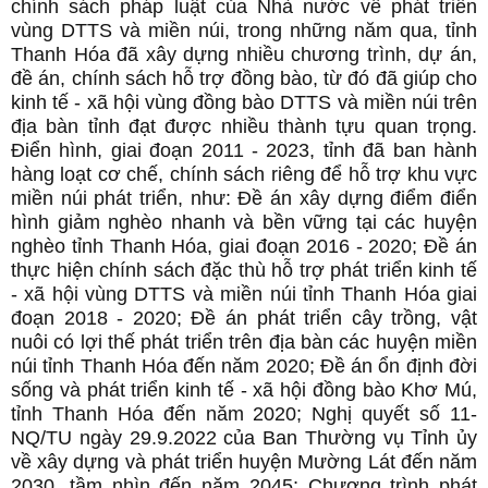
chính sách pháp luật của Nhà nước về phát triển
vùng DTTS và miền núi, trong những năm qua, tỉnh
Thanh Hóa đã xây dựng nhiều chương trình, dự án,
đề án, chính sách hỗ trợ đồng bào, từ đó đã giúp cho
kinh tế - xã hội vùng đồng bào DTTS và miền núi trên
địa bàn tỉnh đạt được nhiều thành tựu quan trọng.
Điển hình, giai đoạn 2011 - 2023, tỉnh đã ban hành
hàng loạt cơ chế, chính sách riêng để hỗ trợ khu vực
miền núi phát triển, như: Đề án xây dựng điểm điển
hình giảm nghèo nhanh và bền vững tại các huyện
nghèo tỉnh Thanh Hóa, giai đoạn 2016 - 2020; Đề án
thực hiện chính sách đặc thù hỗ trợ phát triển kinh tế
- xã hội vùng DTTS và miền núi tỉnh Thanh Hóa giai
đoạn 2018 - 2020; Đề án phát triển cây trồng, vật
nuôi có lợi thế phát triển trên địa bàn các huyện miền
núi tỉnh Thanh Hóa đến năm 2020; Đề án ổn định đời
sống và phát triển kinh tế - xã hội đồng bào Khơ Mú,
tỉnh Thanh Hóa đến năm 2020; Nghị quyết số 11-
NQ/TU ngày 29.9.2022 của Ban Thường vụ Tỉnh ủy
về xây dựng và phát triển huyện Mường Lát đến năm
2030, tầm nhìn đến năm 2045; Chương trình phát