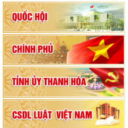
Hướng dẫn quy trình bỏ phiếu bầu cử ĐBQH
khoá XVI và đại biểu HĐND các cấp nhiệm kỳ
2026-2031
80 năm Quốc hội Việt Nam: vì lợi ích Nhân dân,
vì sự phát triển của đất nước
Bộ Chính trị duyệt nội dung Đại hội đại biểu
Đảng bộ tỉnh Thanh Hóa lần thứ XX, nhiệm kỳ
2025 - 2030
Đại hội đại biểu Đảng bộ xã Yên Thọ lần thứ I,
nhiệm kỳ 2025 – 2030
Đại hội Đảng bộ xã Yên Ninh lần thứ nhất,
nhiệm kỳ 2025 - 2030