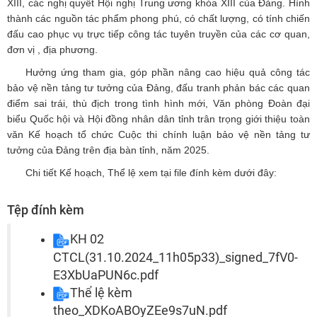
XIII, các nghị quyết Hội nghị Trung ương khóa XIII của Đảng. Hình
thành các nguồn tác phẩm phong phú, có chất lượng, có tính chiến
đấu cao phục vụ trực tiếp công tác tuyên truyền của các cơ quan,
đơn vị , địa phương.
Hưởng ứng tham gia, góp phần nâng cao hiệu quả công tác
bảo vệ nền tảng tư tưởng của Đảng, đấu tranh phản bác các quan
điểm sai trái, thù địch trong tình hình mới, Văn phòng Đoàn đại
biểu Quốc hội và Hội đồng nhân dân tỉnh
trân trọng giới thiệu toàn
văn Kế hoạch tổ chức Cuộc thi chính luận bảo vệ nền tảng tư
tưởng của Đảng trên địa bàn tỉnh, năm 2025
.
Chi tiết Kế hoạch, Thể lệ xem tại file đính kèm dưới đây:
Tệp đính kèm
KH 02
CTCL(31.10.2024_11h05p33)_signed_7fV0-
E3XbUaPUN6c.pdf
Thể lệ kèm
theo_XDKoABOyZEe9s7uN.pdf