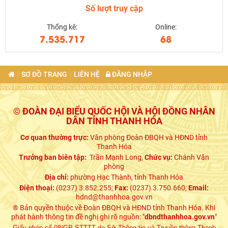
Số lượt truy cập
Thống kê:
Online:
7.535.717
68
SƠ ĐỒ TRANG
LIÊN HỆ
ĐĂNG NHẬP
© ĐOÀN ĐẠI BIỂU QUỐC HỘI VÀ HỘI ĐỒNG NHÂN
DÂN TỈNH THANH HÓA
Cơ quan thường trực:
Văn phòng Đoàn ĐBQH và HĐND tỉnh
Thanh Hóa
Trưởng ban biên tập:
Trần Mạnh Long,
Chức vụ:
Chánh Văn
phòng
Địa chỉ:
phường Hạc Thành, tỉnh Thanh Hóa
Điện thoại:
(0237) 3.852.255;
Fax:
(0237) 3.750.660;
Email:
hdnd@thanhhoa.gov.vn
® Bản quyền thuộc về Đoàn ĐBQH và HĐND tỉnh Thanh Hóa. Khi
phát hành thông tin đề nghị ghi rõ nguồn: "
dbndthanhhoa.gov.vn
"
Giấy phép số 08/GP-STTTT do Sở Thông tin và Truyền thông Thanh