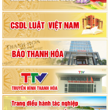
Đại hội đại biểu Đảng bộ xã Yên Thọ lần thứ I,
nhiệm kỳ 2025 – 2030
Đại hội Đảng bộ xã Yên Ninh lần thứ nhất,
nhiệm kỳ 2025 - 2030
Khai mạc Kỳ họp bất thường lần thứ 9, Quốc
hội khóa XV
Phiên thảo luận Kỳ họp thứ 24, HĐND tỉnh
Thanh Hóa khóa XVIII, nhiệm kỳ 2021 - 2026
Bế mạc Kỳ họp thứ hai bốn, Hội đồng nhân dân
tỉnh khoá XVIII