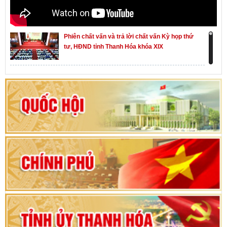
Phiên chất vấn và trả lời chất vấn Kỳ họp thứ
tư, HĐND tỉnh Thanh Hóa khóa XIX
Khai mạc kỳ họp thứ Nhất, Quốc hội khóa XVI
Hướng dẫn quy trình bỏ phiếu bầu cử ĐBQH
khoá XVI và đại biểu HĐND các cấp nhiệm kỳ
2026-2031
80 năm Quốc hội Việt Nam: vì lợi ích Nhân dân,
vì sự phát triển của đất nước
Bộ Chính trị duyệt nội dung Đại hội đại biểu
Đảng bộ tỉnh Thanh Hóa lần thứ XX, nhiệm kỳ
2025 - 2030