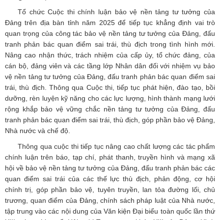
Tổ chức Cuộc thi chính luận bảo vệ nền tảng tư tưởng của
Đảng trên địa bàn tỉnh năm 2025 để tiếp tục khẳng định vai trò
quan trọng của công tác bảo vệ nền tảng tư tưởng của Đảng, đấu
tranh phản bác quan điểm sai trái, thù địch trong tình hình mới.
Nâng cao nhận thức, trách nhiệm của cấp ủy, tổ chức đảng, của
cán bộ, đảng viên và các tầng lớp Nhân dân đối với nhiệm vụ bảo
vệ nền tảng tư tưởng của Đảng, đấu tranh phản bác quan điểm sai
trái, thù địch. Thông qua Cuộc thi, tiếp tục phát hiện, đào tạo, bồi
dưỡng, rèn luyện kỹ năng cho các lực lượng, hình thành mạng lưới
rộng khắp bảo vệ vững chắc nền tảng tư tưởng của Đảng, đấu
tranh phản bác quan điểm sai trái, thù địch, góp phần bảo vệ Đảng,
Nhà nước và chế độ.
Thông qua cuộc thi tiếp tục nâng cao chất lượng các tác phẩm
chính luận trên báo, tạp chí, phát thanh, truyền hình và mạng xã
hội về bảo vệ nền tảng tư tưởng của Đảng, đấu tranh phản bác các
quan điểm sai trái của các thế lực thù địch, phản động, cơ hội
chính trị, góp phần bảo vệ, tuyên truyền, lan tỏa đường lối, chủ
trương, quan điểm của Đảng, chính sách pháp luật của Nhà nước,
tập trung vào các nội dung của Văn kiện Đại biểu toàn quốc lần thứ