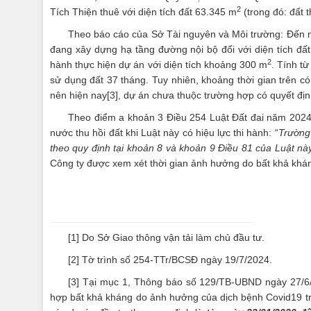
2
Tích Thiện thuê với diện tích đất 63.345 m
(trong đó: đất 
Theo báo cáo của Sở Tài nguyên và Môi trường: Đến n
đang xây dựng hạ tầng đường nội bộ đối với diện tích đấ
2
hành thực hiện dự án với diện tích khoảng 300 m
. Tính t
sử dụng đất 37 tháng. Tuy nhiên, khoảng thời gian trên 
nên hiện nay
[3]
, dự án chưa thuộc trường hợp có quyết địn
Theo điểm a khoản 3 Điều 254 Luật Đất đai năm 202
nước thu hồi đất khi Luật này có hiệu lực thi hành: “
Trường 
theo quy định tại khoản 8 và khoản 9 Điều 81 của Luật nà
Công ty được xem xét thời gian ảnh hưởng do bất khả kháng
[1]
Do Sở Giao thông vận tải làm chủ đầu tư.
[2]
Tờ trình số 254-TTr/BCSĐ ngày 19/7/2024.
[3]
Tại mục 1, Thông báo số 129/TB-UBND ngày 27/6/20
hợp bất khả kháng do ảnh hưởng của dịch bệnh Covid19 trên