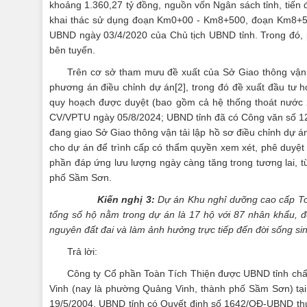
khoảng 1.360,27 tỷ đồng, nguồn vốn Ngân sách tỉnh, tiến
khai thác sử dụng đoạn Km0+00 - Km8+500, đoạn Km8+50
UBND ngày 03/4/2020 của Chủ tịch UBND tỉnh. Trong đó,
bên tuyến.
Trên cơ sở tham mưu đề xuất của Sở Giao thông vận 
phương án điều chỉnh dự án
[2]
, trong đó đề xuất đầu tư
quy hoạch được duyệt (bao gồm cả hệ thống thoát nước 2
CV/VPTU ngày 05/8/2024; UBND tỉnh đã có Công văn số 1
đang giao Sở Giao thông vận tải lập hồ sơ điều chỉnh dự án
cho dự án để trình cấp có thẩm quyền xem xét, phê duyệt
phần đáp ứng lưu lượng ngày càng tăng trong tương lai, t
phố Sầm Sơn.
Kiến nghị 3:
Dự án Khu nghỉ dưỡng cao cấp Toà
tổng số hộ nằm trong dự án là 17 hộ với 87 nhân khẩu, 
nguyên đất đai và làm ảnh hưởng trực tiếp đến đời sống sin
Trả lời:
Công ty Cổ phần Toàn Tích Thiện được UBND tỉnh chấp
Vinh (nay là phường Quảng Vinh, thành phố Sầm Sơn) tại
19/5/2004, UBND tỉnh có Quyết định số 1642/QĐ-UBND thu