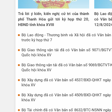
Trả lời ý kiến, kiến nghị cử tri của thành
Bộ Lao độ
phố Thanh Hóa gửi tới kỳ họp thứ 20,
có Văn b
HĐND tỉnh khóa XVIII
12/8/2024 
gửi đến tr
Bộ Lao động - Thương binh và Xã hội đã có Văn bản 
XV
trước kỳ họp thứ 7
Bộ Giao thông vận tải đã có Văn bản số 9071/BGTVT-K
Quốc hội khóa XV
Bộ Giao thông vận tải đã có Văn bản số 9069/BGTVT-KCH
Quốc hội khóa XV
Bộ Xây dựng đã có Văn bản số 4537/BXD-QHKT ngày 12/8
khóa XV
Bộ Xây dựng đã có Văn bản số 4509/BXD-QHKT ngày 09/8
khóa XV
Bộ Tài chính đã có Văn bản số 8632/BTC-NSNN ngày 15/