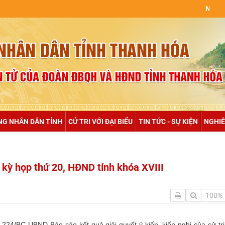
NULL
NG NHÂN DÂN TỈNH
CỬ TRI VỚI ĐẠI BIỂU
TIN TỨC - SỰ KIỆN
NGHIÊ
i kỳ họp thứ 20, HĐND tỉnh khóa XVIII
100%
24/BC-UBND Báo cáo kết quả giải quyết ý kiến, kiến nghị của cử tri