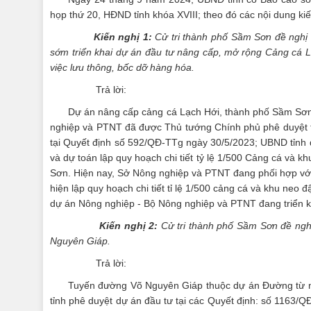
họp thứ 20, HĐND tỉnh khóa XVIII; theo đó các nội dung ki
Kiến nghị 1:
Cử tri thành phố Sầm Sơn đề nghị U
sớm triển khai dự án đầu tư nâng cấp, mở rộng Cảng cá L
việc lưu thông, bốc dỡ hàng hóa.
Trả lời:
Dự án nâng cấp cảng cá Lạch Hới, thành phố Sầm Sơn 
nghiệp và PTNT đã được Thủ tướng Chính phủ phê duyệt 
tại Quyết định số 592/QĐ-TTg ngày 30/5/2023; UBND tỉnh
và dự toán lập quy hoạch chi tiết tỷ lệ 1/500 Cảng cá và 
Sơn. Hiện nay, Sở Nông nghiệp và PTNT đang phối hợp với
hiện lập quy hoạch chi tiết tỉ lệ 1/500 cảng cá và khu neo
dự án Nông nghiệp - Bộ Nông nghiệp và PTNT đang triển kha
Kiến nghị 2:
Cử tri thành phố Sầm Sơn đề nghị
Nguyên Giáp.
Trả lời:
Tuyến đường Võ Nguyên Giáp thuộc dự án Đường từ n
tỉnh phê duyệt dự án đầu tư tại các Quyết định: số 1163