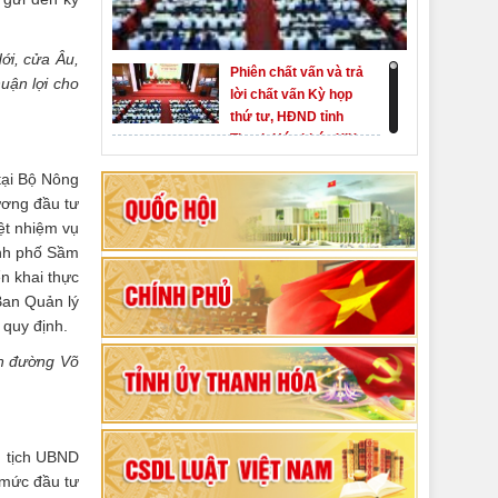
ới, cửa Âu,
Phiên chất vấn và trả
uận lợi cho
lời chất vấn Kỳ họp
thứ tư, HĐND tỉnh
Thanh Hóa khóa XIX
Khai mạc kỳ họp thứ
tại Bộ Nông
Nhất, Quốc hội khóa
XVI
ương đầu tư
ệt nhiệm vụ
Hướng dẫn quy trình
ành phố Sầm
bỏ phiếu bầu cử
n khai thực
ĐBQH khoá XVI và
 Ban Quản lý
đại biểu HĐND các
 quy định.
80 năm Quốc hội Việt
cấp nhiệm kỳ 2026-
Nam: vì lợi ích Nhân
2031
ến đường Võ
dân, vì sự phát triển
của đất nước
Bộ Chính trị duyệt nội
dung Đại hội đại biểu
 tịch UBND
Đảng bộ tỉnh Thanh
 mức đầu tư
Hóa lần thứ XX,