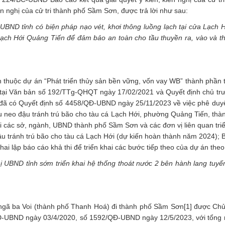
ến nghị của cử tri thành phố Sầm Sơn, được trả lời như sau:
BND tỉnh có biện pháp nạo vét, khơi thông luồng lạch tại cửa Lạch H
ạch Hới Quảng Tiến để đảm bảo an toàn cho tầu thuyền ra, vào và th
thuộc dự án “Phát triển thủy sản bền vững, vốn vay WB” thành phần 
tại Văn bản số 192/TTg-QHQT ngày 17/02/2021 và Quyết định chủ tr
 đã có Quyết định số 4458/QĐ-UBND ngày 25/11/2023 về việc phê duy
khu neo đậu tránh trú bão cho tàu cá Lạch Hới, phường Quảng Tiến, th
 các sở, ngành, UBND thành phố Sầm Sơn và các đơn vị liên quan triể
 đậu tránh trú bão cho tàu cá Lạch Hới (dự kiến hoàn thành năm 2024);
i lập báo cáo khả thi để triển khai các bước tiếp theo của dự án theo
 UBND tỉnh sớm triển khai hệ thống thoát nước 2 bên hành lang tuy
gã ba Voi (thành phố Thanh Hoá) đi thành phố Sầm Sơn
[1]
được Chủ
/QĐ-UBND ngày 03/4/2020, số 1592/QĐ-UBND ngày 12/5/2023, với tổng