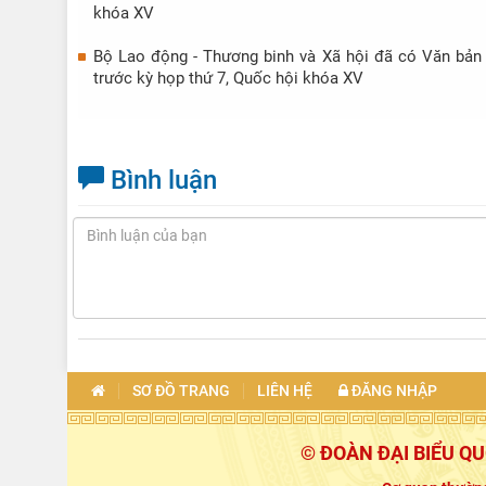
khóa XV
Bộ Lao động - Thương binh và Xã hội đã có Văn bản 
trước kỳ họp thứ 7, Quốc hội khóa XV
Bình luận
SƠ ĐỒ TRANG
LIÊN HỆ
ĐĂNG NHẬP
© ĐOÀN ĐẠI BIỂU Q