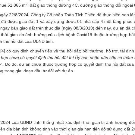
2
thuê 51.865 m
; đất giao thông đường 4C, đường giao thông đối ngoại
gày 22/8/2024, Công ty Cổ phần Toàn Tích Thiện đã thực hiện san lấ
t đã được giao đợt 1 và xây dựng được 01 nhà cấp 4 một tầng phục 
ừ ngày bàn giao đất trên thực địa (ngày 08/3/2019) đến nay, dự án đã c
có thời gian do ảnh hưởng của dịch bệnh Covid19 thuộc trường hợp bấ
h thu hồi đất của UBND tỉnh.
4
[4]
có quy định chuyển tiếp về thu hồi đất; bồi thường, hỗ trợ, tái địn
hợp chưa có quyết định thu hồi đất thì Ủy ban nhân dân cấp có thẩm 
y
”. Do đó, dự án chưa thuộc trường hợp có quyết định thu hồi đất của
 trong giai đoạn đầu tư đối với dự án.
24 của UBND tỉnh, thống nhất xác định thời gian bị ảnh hưởng đối
 địa bàn tỉnh không tính vào thời gian gia hạn tiến độ sử dụng đất 2