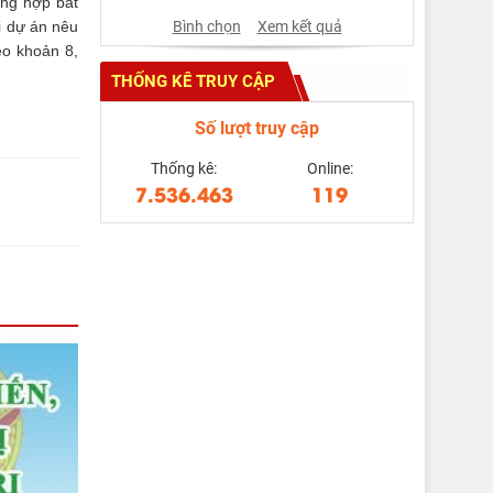
ờng hợp bất
Bình chọn
Xem kết quả
i dự án nêu
eo khoản 8,
THỐNG KÊ TRUY CẬP
Số lượt truy cập
Thống kê:
Online:
7.536.463
119