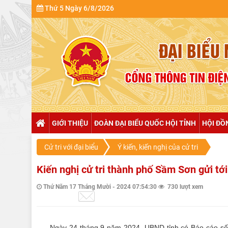
Thứ 5 Ngày 6/8/2026
GIỚI THIỆU
ĐOÀN ĐẠI BIỂU QUỐC HỘI TỈNH
HỘI ĐỒ
Cử tri với đại biểu
Ý kiến, kiến nghị của cử tri
Kiến nghị cử tri thành phố Sầm Sơn gửi tớ
Thứ Năm 17 Tháng Mười - 2024 07:54:30
730 lượt xem
Ngày 24 tháng 9 năm 2024, UBND tỉnh có Báo cáo số 2