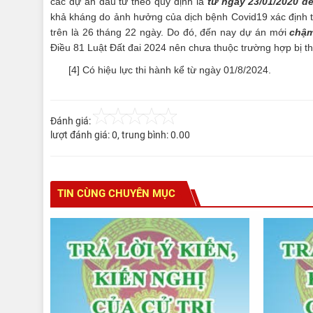
các dự án đầu tư theo quy định là
từ ngày 23/01/2020 đ
khả kháng do ảnh hưởng của dịch bệnh Covid19 xác định t
trên là 26 tháng 22 ngày. Do đó, đến nay dự án mới
chậm
Điều 81 Luật Đất đai 2024 nên chưa thuộc trường hợp bị th
[4]
Có hiệu lực thi hành kể từ ngày 01/8/2024.
Đánh giá:
lượt đánh giá:
0
, trung bình:
0.00
TIN CÙNG CHUYÊN MỤC