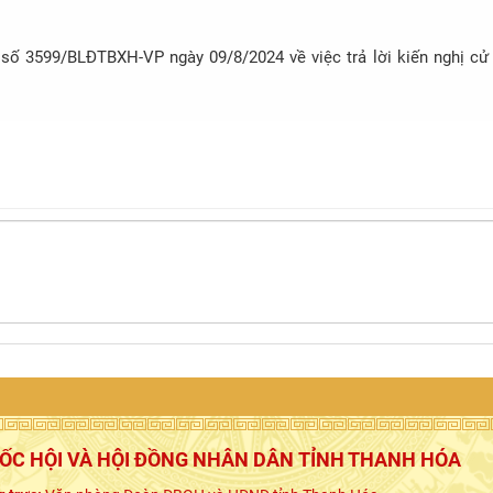
số 3599/BLĐTBXH-VP ngày 09/8/2024 về việc trả lời kiến nghị cử t
UỐC HỘI VÀ HỘI ĐỒNG NHÂN DÂN TỈNH THANH HÓA