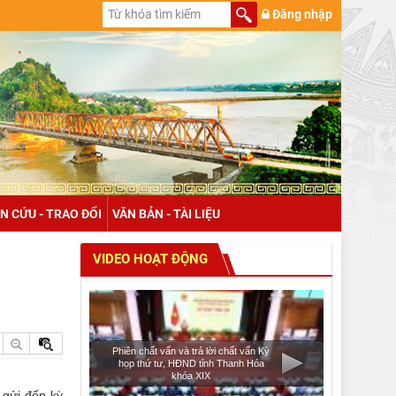
Đăng nhập
N CỨU - TRAO ĐỔI
VĂN BẢN - TÀI LIỆU
VIDEO HOẠT ĐỘNG
Phiên chất vấn và trả lời chất vấn Kỳ
họp thứ tư, HĐND tỉnh Thanh Hóa
khóa XIX
 gửi đến kỳ