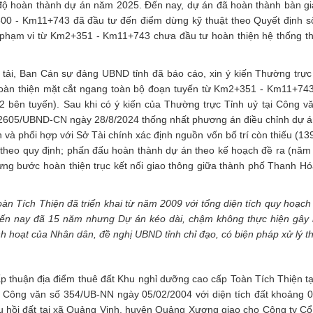
 độ hoàn thành dự án năm 2025. Đến nay, dự án đã hoàn thành bàn g
0 - Km11+743 đã đầu tư đến điểm dừng kỹ thuật theo Quyết định s
 phạm vi từ Km2+351 - Km11+743 chưa đầu tư hoàn thiện hệ thống t
tải, Ban Cán sự đảng UBND tỉnh đã báo cáo, xin ý kiến Thường trực
 hoàn thiện mặt cắt ngang toàn bộ đoạn tuyến từ Km2+351 - Km11+74
 bên tuyến). Sau khi có ý kiến của Thường trực Tỉnh uỷ tại Công v
2605/UBND-CN ngày 28/8/2024 thống nhất phương án điều chỉnh dự á
 và phối hợp với Sở Tài chính xác định nguồn vốn bố trí còn thiếu (13
 theo quy định; phấn đấu hoàn thành dự án theo kế hoạch đề ra (năm
ừng bước hoàn thiện trục kết nối giao thông giữa thành phố Thanh Hó
n Tích Thiện đã triển khai từ năm 2009 với tổng diện tích quy hoạch
đến nay đã 15 năm nhưng Dự án kéo dài, chậm không thực hiện gây l
h hoạt của Nhân dân, đề nghị UBND tỉnh chỉ đạo, có biện pháp xử lý th
 thuận địa điểm thuê đất Khu nghỉ dưỡng cao cấp Toàn Tích Thiện t
 Công văn số 354/UB-NN ngày 05/02/2004 với diện tích đất khoảng 
 hồi đất tại xã Quảng Vinh, huyện Quảng Xương giao cho Công ty C