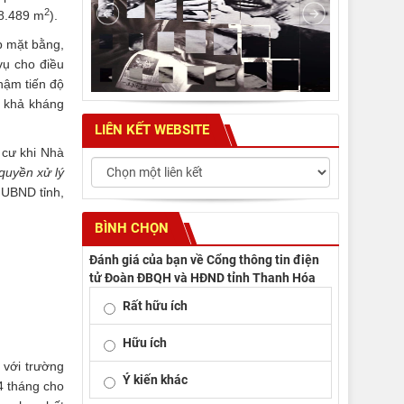
2
 8.489 m
).
p mặt bằng,
vụ cho điều
hậm tiến độ
t khả kháng
LIÊN KẾT WEBSITE
h cư khi Nhà
quyền xử lý
 UBND tỉnh,
BÌNH CHỌN
Đánh giá của bạn về Cổng thông tin điện
tử Đoàn ĐBQH và HĐND tỉnh Thanh Hóa
Rất hữu ích
Hữu ích
 với trường
Ý kiến khác
4 tháng cho