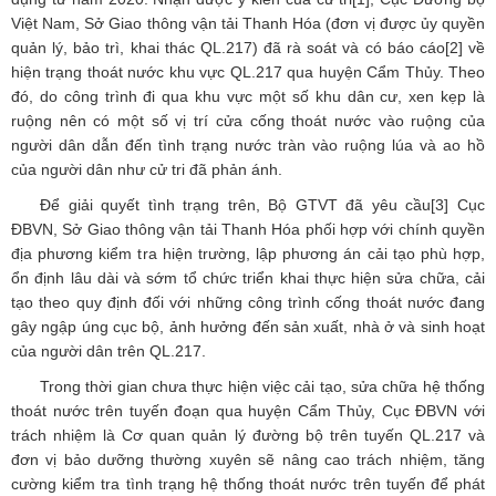
Việt Nam, Sở Giao thông vận tải Thanh Hóa (đơn vị được ủy quyền
quản lý, bảo trì, khai thác QL.217) đã rà soát và có báo cáo
[2]
về
hiện trạng thoát nước khu vực QL.217 qua huyện Cẩm Thủy. Theo
đó, do công trình đi qua khu vực một số khu dân cư, xen kẹp là
ruộng nên có một số vị trí cửa cống thoát nước vào ruộng của
người dân dẫn đến tình trạng nước tràn vào ruộng lúa và ao hồ
của người dân như cử tri đã phản ánh.
Để giải quyết tình trạng trên, Bộ GTVT đã yêu cầu
[3]
Cục
ĐBVN, Sở Giao thông vận tải Thanh Hóa phối hợp với chính quyền
địa phương kiểm tra hiện trường, lập phương án cải tạo phù hợp,
ổn định lâu dài và sớm tổ chức triển khai thực hiện sửa chữa, cải
tạo theo quy định đối với những công trình cống thoát nước đang
gây ngập úng cục bộ, ảnh hưởng đến sản xuất, nhà ở và sinh hoạt
của người dân trên QL.217.
Trong thời gian chưa thực hiện việc cải tạo, sửa chữa hệ thống
thoát nước trên tuyến đoạn qua huyện Cẩm Thủy, Cục ĐBVN với
trách nhiệm là Cơ quan quản lý đường bộ trên tuyến QL.217 và
đơn vị bảo dưỡng thường xuyên sẽ nâng cao trách nhiệm, tăng
cường kiểm tra tình trạng hệ thống thoát nước trên tuyến để phát