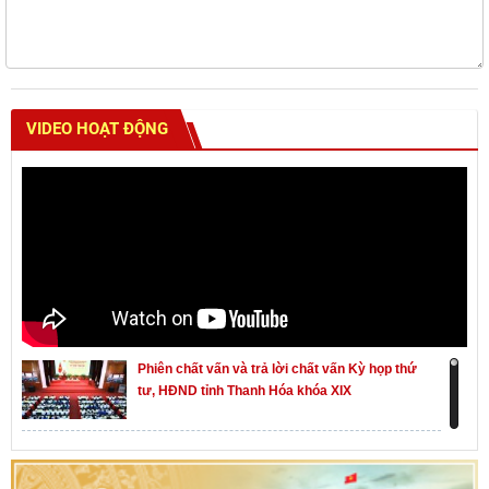
VIDEO HOẠT ĐỘNG
Phiên chất vấn và trả lời chất vấn Kỳ họp thứ
tư, HĐND tỉnh Thanh Hóa khóa XIX
Khai mạc kỳ họp thứ Nhất, Quốc hội khóa XVI