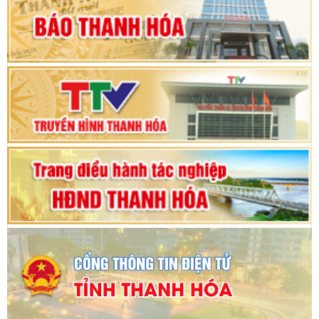
hội khóa XV
Phiên thảo luận Kỳ họp thứ 24, HĐND tỉnh
Thanh Hóa khóa XVIII, nhiệm kỳ 2021 - 2026
Bế mạc Kỳ họp thứ hai bốn, Hội đồng nhân dân
tỉnh khoá XVIII