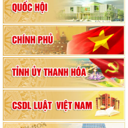
Hướng dẫn quy trình bỏ phiếu bầu cử ĐBQH
khoá XVI và đại biểu HĐND các cấp nhiệm kỳ
2026-2031
80 năm Quốc hội Việt Nam: vì lợi ích Nhân dân,
vì sự phát triển của đất nước
Bộ Chính trị duyệt nội dung Đại hội đại biểu
Đảng bộ tỉnh Thanh Hóa lần thứ XX, nhiệm kỳ
2025 - 2030
Đại hội đại biểu Đảng bộ xã Yên Thọ lần thứ I,
nhiệm kỳ 2025 – 2030
Đại hội Đảng bộ xã Yên Ninh lần thứ nhất,
nhiệm kỳ 2025 - 2030
Khai mạc Kỳ họp bất thường lần thứ 9, Quốc