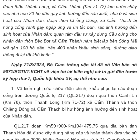
đoạn thôn Thành Long, xã Cẩm Thành (Km 71-72) làm nước chảy
vào nhà hơn 20 hộ dân gây ảnh hưởng đến sản xuất, nhà ở và sinh
hoạt của Nhân dân; đoạn thôn Chiềng Đông, xã Cẩm Thạch bị
hỏng cống rãnh gây ngập úng và ùn tắc bùn, rác ảnh hưởng đến
sinh hoạt của Nhân dân; quan tâm đầu tư xây dựng Cầu cứng cho
Nhân dân thôn Bèo Bọt xã Cẩm Thành nằm biệt lập bên Sông Mã
với gần 100 hộ dân, trên 400 nhân khẩu sinh sống, đường giao
thông đi lại rất khó khăn.”
Ngày
21/8
/2024, Bộ
Giao thông vận tải
đã có Văn bản số
9071/BGTVT-KCHT
về việc trả lời kiến nghị cử tri gửi đến
trước
kỳ họp thứ
7
, Quốc hội khóa XV, cụ thể như sau:
1. Về kiến nghị sửa chữa điều chỉnh, khắc phục lại các đoạn
cống trên đường Quốc lộ 217 (QL.217) đoạn qua thôn Cánh Én
(Km 78), thôn Thành Long (Km 71-72) xã Cẩm Thành và thôn
Chiềng Đông xã Cẩm Thạch bị hư hỏng ảnh hưởng đến sinh hoạt
của Nhân dân.
QL.217 đoạn Km59+900-Km104+475,75 qua địa bàn tỉnh
Thanh Hóa đã được xây dựng nâng cấp và hoàn thành đưa vào sử
dụng từ năm 2020. Nhận được ý kiến của cử tri
[1]
, Cục Đường bộ