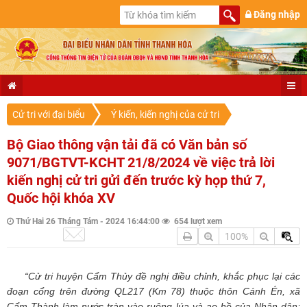
Đăng nhập
Cử tri với đại biểu
Ý kiến, kiến nghị của cử tri
Bộ Giao thông vận tải đã có Văn bản số
9071/BGTVT-KCHT 21/8/2024 về việc trả lời
kiến nghị cử tri gửi đến trước kỳ họp thứ 7,
Quốc hội khóa XV
Thứ Hai 26 Tháng Tám - 2024 16:44:00
654 lượt xem
100%
“Cử tri huyện Cẩm Thủy đề nghị điều chỉnh, khắc phục lại các
đoạn cổng trên đường QL217 (Km 78) thuộc thôn Cánh Én, xã
Cẩm Thành làm nước tràn vào ruộng lúa và ao hồ của Nhân dân;