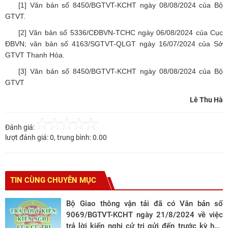
[1]
Văn bản số 8450/BGTVT-KCHT ngày 08/08/2024 của Bộ
GTVT.
[2]
Văn bản số 5336/CĐBVN-TCHC ngày 06/08/2024 của Cục
ĐBVN; văn bản số 4163/SGTVT-QLGT ngày 16/07/2024 của Sở
GTVT Thanh Hóa.
[3]
Văn bản số 8450/BGTVT-KCHT ngày 08/08/2024 của Bộ
GTVT
Lê Thu Hà
Đánh giá:
lượt đánh giá:
0
, trung bình:
0.00
TIN CÙNG CHUYÊN MỤC
Bộ Giao thông vận tải đã có Văn bản số
9069/BGTVT-KCHT ngày 21/8/2024 về việc
trả lời kiến nghị cử tri gửi đến trước kỳ họp