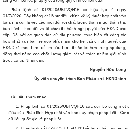
sung và hiệu lực pháp lý của từng quy định có liên quan.
Pháp lệnh số 01/2026/UBTVQH16 có hiệu lực từ ngày
01/7/2026. Đây không chỉ là sự điều chỉnh về kỹ thuật hợp nhất văn
bản, mà còn là yêu cầu mới đối với chất lượng tham mưu, thẩm tra,
ban hành, theo dõi và tổ chức thi hành nghị quyết của HĐND các
cấp. Đối với cơ quan dân cử địa phương, thực hiện tốt công tác
hợp nhất văn bản sẽ góp phần làm cho hệ thống nghị quyết của
HĐND rõ ràng hơn, dễ tra cứu hơn, thuận lợi hơn trong áp dụng,
đồng thời nâng cao chất lượng giám sát và trách nhiệm giải trình
trước cử tri, Nhân dân.
Nguyễn Hữu Long
Ủy viên chuyên trách Ban Pháp chế HĐND tỉnh
Tài liệu tham khảo
1.
Pháp lệnh số 01/2026/UBTVQH16 sửa đổi, bổ sung một 
điều của Pháp lệnh Hợp nhất văn bản quy phạm pháp luật - Cơ 
dữ liệu quốc gia về pháp luật
2. Pháp lệnh số 01/2012/UBTVQH13 về hợp nhất văn bản q