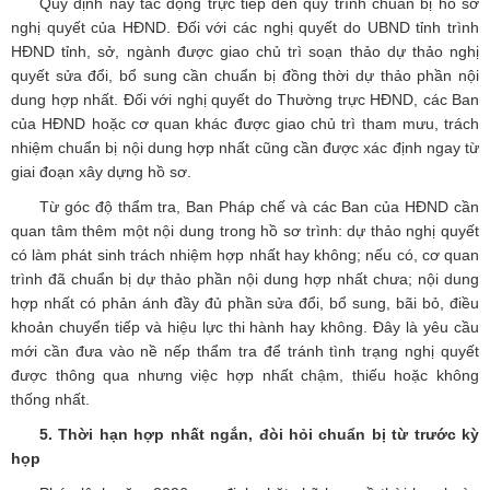
Quy định này tác động trực tiếp đến quy trình chuẩn bị hồ sơ
nghị quyết của HĐND. Đối với các nghị quyết do UBND tỉnh trình
HĐND tỉnh, sở, ngành được giao chủ trì soạn thảo dự thảo nghị
quyết sửa đổi, bổ sung cần chuẩn bị đồng thời dự thảo phần nội
dung hợp nhất. Đối với nghị quyết do Thường trực HĐND, các Ban
của HĐND hoặc cơ quan khác được giao chủ trì tham mưu, trách
nhiệm chuẩn bị nội dung hợp nhất cũng cần được xác định ngay từ
giai đoạn xây dựng hồ sơ.
Từ góc độ thẩm tra, Ban Pháp chế và các Ban của HĐND cần
quan tâm thêm một nội dung trong hồ sơ trình: dự thảo nghị quyết
có làm phát sinh trách nhiệm hợp nhất hay không; nếu có, cơ quan
trình đã chuẩn bị dự thảo phần nội dung hợp nhất chưa; nội dung
hợp nhất có phản ánh đầy đủ phần sửa đổi, bổ sung, bãi bỏ, điều
khoản chuyển tiếp và hiệu lực thi hành hay không. Đây là yêu cầu
mới cần đưa vào nề nếp thẩm tra để tránh tình trạng nghị quyết
được thông qua nhưng việc hợp nhất chậm, thiếu hoặc không
thống nhất.
5. Thời hạn hợp nhất ngắn, đòi hỏi chuẩn bị từ trước kỳ
họp