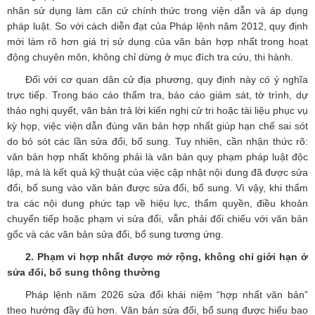
nhân sử dụng làm căn cứ chính thức trong viện dẫn và áp dụng
pháp luật. So với cách diễn đạt của Pháp lệnh năm 2012, quy định
mới làm rõ hơn giá trị sử dụng của văn bản hợp nhất trong hoạt
động chuyên môn, không chỉ dừng ở mục đích tra cứu, thi hành.
Đối với cơ quan dân cử địa phương, quy định này có ý nghĩa
trực tiếp. Trong báo cáo thẩm tra, báo cáo giám sát, tờ trình, dự
thảo nghị quyết, văn bản trả lời kiến nghị cử tri hoặc tài liệu phục vụ
kỳ họp, việc viện dẫn đúng văn bản hợp nhất giúp hạn chế sai sót
do bỏ sót các lần sửa đổi, bổ sung. Tuy nhiên, cần nhận thức rõ:
văn bản hợp nhất không phải là văn bản quy phạm pháp luật độc
lập, mà là kết quả kỹ thuật của việc cập nhật nội dung đã được sửa
đổi, bổ sung vào văn bản được sửa đổi, bổ sung. Vì vậy, khi thẩm
tra các nội dung phức tạp về hiệu lực, thẩm quyền, điều khoản
chuyển tiếp hoặc phạm vi sửa đổi, vẫn phải đối chiếu với văn bản
gốc và các văn bản sửa đổi, bổ sung tương ứng.
2. Phạm vi hợp nhất được mở rộng, không chỉ giới hạn ở
sửa đổi, bổ sung thông thường
Pháp lệnh năm 2026 sửa đổi khái niệm “hợp nhất văn bản”
theo hướng đầy đủ hơn. Văn bản sửa đổi, bổ sung được hiểu bao