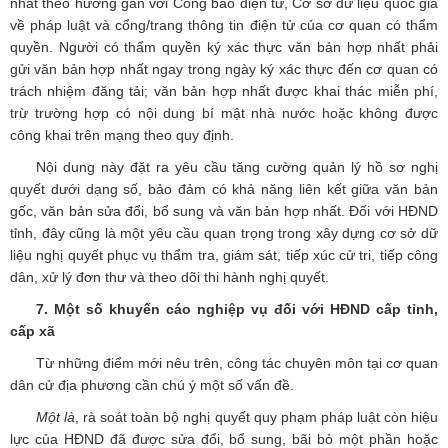
nhất theo hướng gắn với Công báo điện tử, Cơ sở dữ liệu quốc gia
về pháp luật và cổng/trang thông tin điện tử của cơ quan có thẩm
quyền. Người có thẩm quyền ký xác thực văn bản hợp nhất phải
gửi văn bản hợp nhất ngay trong ngày ký xác thực đến cơ quan có
trách nhiệm đăng tải; văn bản hợp nhất được khai thác miễn phí,
trừ trường hợp có nội dung bí mật nhà nước hoặc không được
công khai trên mạng theo quy định.
Nội dung này đặt ra yêu cầu tăng cường quản lý hồ sơ nghị
quyết dưới dạng số, bảo đảm có khả năng liên kết giữa văn bản
gốc, văn bản sửa đổi, bổ sung và văn bản hợp nhất. Đối với HĐND
tỉnh, đây cũng là một yêu cầu quan trọng trong xây dựng cơ sở dữ
liệu nghị quyết phục vụ thẩm tra, giám sát, tiếp xúc cử tri, tiếp công
dân, xử lý đơn thư và theo dõi thi hành nghị quyết.
7. Một số khuyến cáo nghiệp vụ đối với HĐND cấp tỉnh,
cấp xã
Từ những điểm mới nêu trên, công tác chuyên môn tại cơ quan
dân cử địa phương cần chú ý một số vấn đề.
Một là
, rà soát toàn bộ nghị quyết quy phạm pháp luật còn hiệu
lực của HĐND đã được sửa đổi, bổ sung, bãi bỏ một phần hoặc