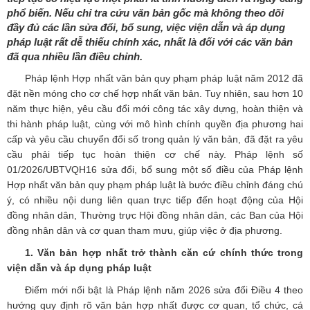
phổ biến. Nếu chỉ tra cứu văn bản gốc mà không theo dõi
đầy đủ các lần sửa đổi, bổ sung, việc viện dẫn và áp dụng
pháp luật rất dễ thiếu chính xác, nhất là đối với các văn bản
đã qua nhiều lần điều chỉnh.
Pháp lệnh Hợp nhất văn bản quy phạm pháp luật năm 2012 đã
đặt nền móng cho cơ chế hợp nhất văn bản. Tuy nhiên, sau hơn 10
năm thực hiện, yêu cầu đổi mới công tác xây dựng, hoàn thiện và
thi hành pháp luật, cùng với mô hình chính quyền địa phương hai
cấp và yêu cầu chuyển đổi số trong quản lý văn bản, đã đặt ra yêu
cầu phải tiếp tục hoàn thiện cơ chế này. Pháp lệnh số
01/2026/UBTVQH16 sửa đổi, bổ sung một số điều của Pháp lệnh
Hợp nhất văn bản quy phạm pháp luật là bước điều chỉnh đáng chú
ý, có nhiều nội dung liên quan trực tiếp đến hoạt động của Hội
đồng nhân dân, Thường trực Hội đồng nhân dân, các Ban của Hội
đồng nhân dân và cơ quan tham mưu, giúp việc ở địa phương.
1. Văn bản hợp nhất trở thành căn cứ chính thức trong
viện dẫn và áp dụng pháp luật
Điểm mới nổi bật là Pháp lệnh năm 2026 sửa đổi Điều 4 theo
hướng quy định rõ văn bản hợp nhất được cơ quan, tổ chức, cá