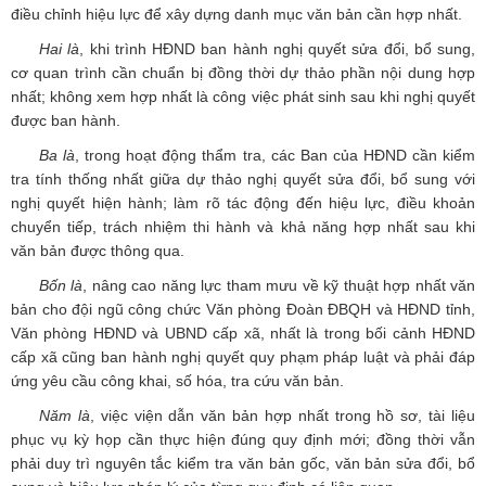
điều chỉnh hiệu lực để xây dựng danh mục văn bản cần hợp nhất.
Hai là
, khi trình HĐND ban hành nghị quyết sửa đổi, bổ sung,
cơ quan trình cần chuẩn bị đồng thời dự thảo phần nội dung hợp
nhất; không xem hợp nhất là công việc phát sinh sau khi nghị quyết
được ban hành.
Ba là
, trong hoạt động thẩm tra, các Ban của HĐND cần kiểm
tra tính thống nhất giữa dự thảo nghị quyết sửa đổi, bổ sung với
nghị quyết hiện hành; làm rõ tác động đến hiệu lực, điều khoản
chuyển tiếp, trách nhiệm thi hành và khả năng hợp nhất sau khi
văn bản được thông qua.
Bốn là
, nâng cao năng lực tham mưu về kỹ thuật hợp nhất văn
bản cho đội ngũ công chức Văn phòng Đoàn ĐBQH và HĐND tỉnh,
Văn phòng HĐND và UBND cấp xã, nhất là trong bối cảnh HĐND
cấp xã cũng ban hành nghị quyết quy phạm pháp luật và phải đáp
ứng yêu cầu công khai, số hóa, tra cứu văn bản.
Năm là
, việc viện dẫn văn bản hợp nhất trong hồ sơ, tài liệu
phục vụ kỳ họp cần thực hiện đúng quy định mới; đồng thời vẫn
phải duy trì nguyên tắc kiểm tra văn bản gốc, văn bản sửa đổi, bổ