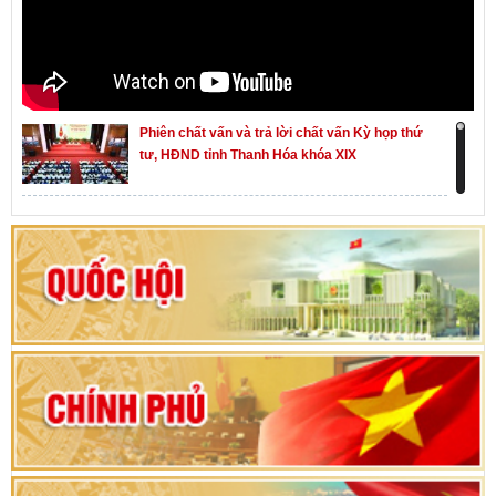
Phiên chất vấn và trả lời chất vấn Kỳ họp thứ
tư, HĐND tỉnh Thanh Hóa khóa XIX
Khai mạc kỳ họp thứ Nhất, Quốc hội khóa XVI
Hướng dẫn quy trình bỏ phiếu bầu cử ĐBQH
khoá XVI và đại biểu HĐND các cấp nhiệm kỳ
2026-2031
80 năm Quốc hội Việt Nam: vì lợi ích Nhân dân,
vì sự phát triển của đất nước
Bộ Chính trị duyệt nội dung Đại hội đại biểu
Đảng bộ tỉnh Thanh Hóa lần thứ XX, nhiệm kỳ