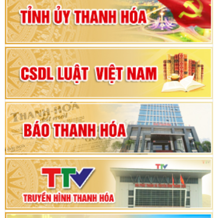
2025 - 2030
Đại hội đại biểu Đảng bộ xã Yên Thọ lần thứ I,
nhiệm kỳ 2025 – 2030
Đại hội Đảng bộ xã Yên Ninh lần thứ nhất,
nhiệm kỳ 2025 - 2030
Khai mạc Kỳ họp bất thường lần thứ 9, Quốc
hội khóa XV
Phiên thảo luận Kỳ họp thứ 24, HĐND tỉnh
Thanh Hóa khóa XVIII, nhiệm kỳ 2021 - 2026
Bế mạc Kỳ họp thứ hai bốn, Hội đồng nhân dân
tỉnh khoá XVIII