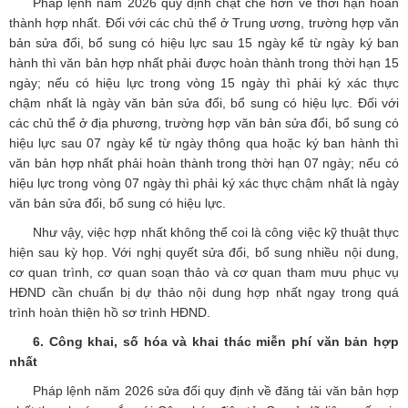
Pháp lệnh năm 2026 quy định chặt chẽ hơn về thời hạn hoàn
thành hợp nhất. Đối với các chủ thể ở Trung ương, trường hợp văn
bản sửa đổi, bổ sung có hiệu lực sau 15 ngày kể từ ngày ký ban
hành thì văn bản hợp nhất phải được hoàn thành trong thời hạn 15
ngày; nếu có hiệu lực trong vòng 15 ngày thì phải ký xác thực
chậm nhất là ngày văn bản sửa đổi, bổ sung có hiệu lực. Đối với
các chủ thể ở địa phương, trường hợp văn bản sửa đổi, bổ sung có
hiệu lực sau 07 ngày kể từ ngày thông qua hoặc ký ban hành thì
văn bản hợp nhất phải hoàn thành trong thời hạn 07 ngày; nếu có
hiệu lực trong vòng 07 ngày thì phải ký xác thực chậm nhất là ngày
văn bản sửa đổi, bổ sung có hiệu lực.
Như vậy, việc hợp nhất không thể coi là công việc kỹ thuật thực
hiện sau kỳ họp. Với nghị quyết sửa đổi, bổ sung nhiều nội dung,
cơ quan trình, cơ quan soạn thảo và cơ quan tham mưu phục vụ
HĐND cần chuẩn bị dự thảo nội dung hợp nhất ngay trong quá
trình hoàn thiện hồ sơ trình HĐND.
6. Công khai, số hóa và khai thác miễn phí văn bản hợp
nhất
Pháp lệnh năm 2026 sửa đổi quy định về đăng tải văn bản hợp