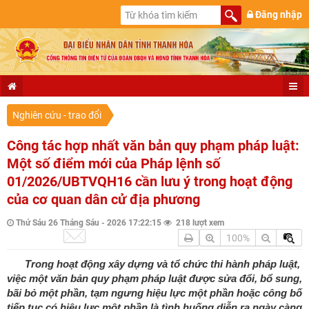
Đăng nhập
Nghiên cứu - trao đổi
Công tác hợp nhất văn bản quy phạm pháp luật:
Một số điểm mới của Pháp lệnh số
01/2026/UBTVQH16 cần lưu ý trong hoạt động
của cơ quan dân cử địa phương
Thứ Sáu 26 Tháng Sáu - 2026 17:22:15
218 lượt xem
100%
Trong hoạt động xây dựng và tổ chức thi hành pháp luật,
việc một văn bản quy phạm pháp luật được sửa đổi, bổ sung,
bãi bỏ một phần, tạm ngưng hiệu lực một phần hoặc công bố
tiếp tục có hiệu lực một phần là tình huống diễn ra ngày càng