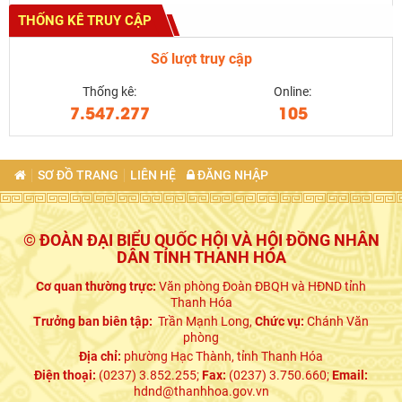
THỐNG KÊ TRUY CẬP
Số lượt truy cập
Thống kê:
Online:
7.547.277
105
SƠ ĐỒ TRANG
LIÊN HỆ
ĐĂNG NHẬP
© ĐOÀN ĐẠI BIỂU QUỐC HỘI VÀ HỘI ĐỒNG NHÂN
DÂN TỈNH THANH HÓA
Cơ quan thường trực:
Văn phòng Đoàn ĐBQH và HĐND tỉnh
Thanh Hóa
Trưởng ban biên tập:
Trần Mạnh Long,
Chức vụ:
Chánh Văn
phòng
Địa chỉ:
phường Hạc Thành, tỉnh Thanh Hóa
Điện thoại:
(0237) 3.852.255;
Fax:
(0237) 3.750.660;
Email:
hdnd@thanhhoa.gov.vn