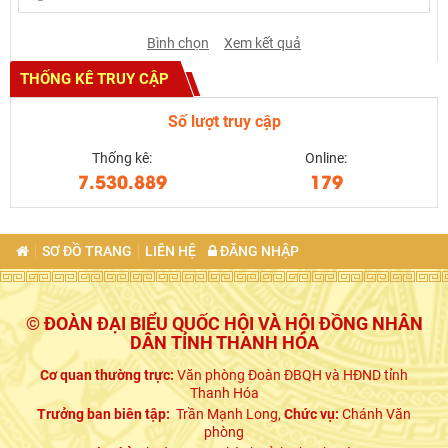
Bình chọn
Xem kết quả
THỐNG KÊ TRUY CẬP
Số lượt truy cập
Thống kê:
Online:
7.530.889
179
SƠ ĐỒ TRANG
LIÊN HỆ
ĐĂNG NHẬP
© ĐOÀN ĐẠI BIỂU QUỐC HỘI VÀ HỘI ĐỒNG NHÂN
DÂN TỈNH THANH HÓA
Cơ quan thường trực:
Văn phòng Đoàn ĐBQH và HĐND tỉnh
Thanh Hóa
Trưởng ban biên tập:
Trần Mạnh Long,
Chức vụ:
Chánh Văn
phòng