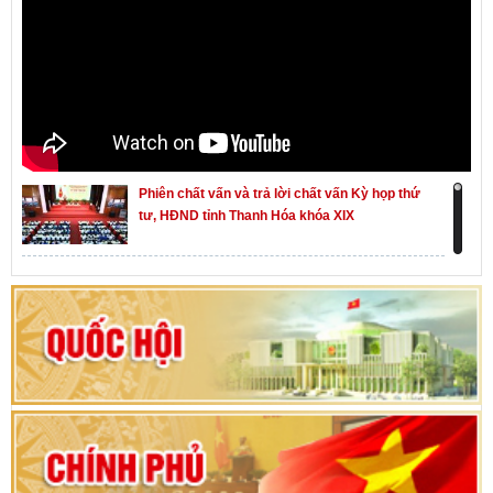
Phiên chất vấn và trả lời chất vấn Kỳ họp thứ
tư, HĐND tỉnh Thanh Hóa khóa XIX
Khai mạc kỳ họp thứ Nhất, Quốc hội khóa XVI
Hướng dẫn quy trình bỏ phiếu bầu cử ĐBQH
khoá XVI và đại biểu HĐND các cấp nhiệm kỳ
2026-2031
80 năm Quốc hội Việt Nam: vì lợi ích Nhân dân,
vì sự phát triển của đất nước