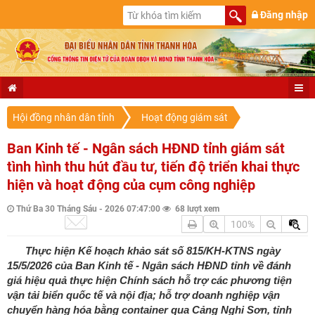
Đăng nhập
Hội đồng nhân dân tỉnh
Hoạt động giám sát
Ban Kinh tế - Ngân sách HĐND tỉnh giám sát
tình hình thu hút đầu tư, tiến độ triển khai thực
hiện và hoạt động của cụm công nghiệp
Thứ Ba 30 Tháng Sáu - 2026 07:47:00
68 lượt xem
100%
Thực hiện Kế hoạch khảo sát số 815/KH-KTNS ngày
15/5/2026 của Ban Kinh tế - Ngân sách HĐND tỉnh về đánh
giá hiệu quả thực hiện Chính sách hỗ trợ các phương tiện
vận tải biển quốc tế và nội địa; hỗ trợ doanh nghiệp vận
chuyển hàng hóa bằng container qua Cảng Nghi Sơn, tỉnh