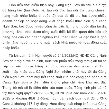
Tính đến thời điểm hiện nay, Cảng Nghi Sơn đã thu hút được
03 hãng tàu (tàu Quốc tế, tàu nội địa, tàu nội địa trung chuyển
hàng xuất nhập khẩu đi quốc tế) qua đó đã thu hút được nhiều
doanh nghiệp có hoạt động xuất nhập khẩu thực hiện qua cảng
Nghi Sơn; tạo được nhiều công ăn việc làm cho người dân tại địa
phương, khai thác được công xuất thiết kế liên quan đến bốc dỡ
hàng hóa của các doanh nghiệp khai thác Cảng và đặc biệt là góp
phần tăng nguồn thu cho ngân sách Nhà nước từ hoạt động xuất
nhập khẩu.
Từ khi ban hành Nghị quyết số 248/2022/NQ-HĐND Cảng Nghi
Sơn đã từng bước ổn định, mục tiêu phấn đấu trong thời gian tới sẽ
tiếp tục kêu gọi các hãng tàu cũng như các đơn vị có hoạt động
xuất nhập khẩu qua Cảng Nghi Sơn nhằm phát huy tối đa Cảng
biển Nghi Sơn, phát huy hết công suất của các cảng góp phần đưa
Cảng Nghi Sơn là điểm đến không phải chỉ riêng khu vực Bắc
Trung bộ mà sẽ là điểm đến của toàn quốc. Tổng kinh phí đã hỗ
trợ theo Nghị quyết 248/2022/NQ-HĐND qua các năm 2023, 2024,
2025 là khoảng 48,6 tỷ đồng; nộp ngân sách qua hoạt động XNK
Cont là khoảng 117,4 tỷ đồng. Hoạt động xuất nhập khẩu qua Cảng