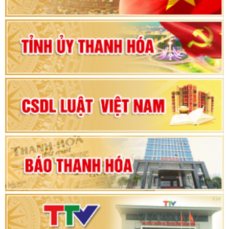
Bộ Chính trị duyệt nội dung Đại hội đại biểu
Đảng bộ tỉnh Thanh Hóa lần thứ XX, nhiệm kỳ
2025 - 2030
Đại hội đại biểu Đảng bộ xã Yên Thọ lần thứ I,
nhiệm kỳ 2025 – 2030
Đại hội Đảng bộ xã Yên Ninh lần thứ nhất,
nhiệm kỳ 2025 - 2030
Khai mạc Kỳ họp bất thường lần thứ 9, Quốc
hội khóa XV
Phiên thảo luận Kỳ họp thứ 24, HĐND tỉnh
Thanh Hóa khóa XVIII, nhiệm kỳ 2021 - 2026
Bế mạc Kỳ họp thứ hai bốn, Hội đồng nhân dân
tỉnh khoá XVIII