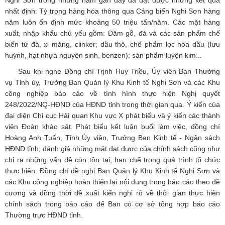
Nghi Sơn trong những năm gần đây đã đạt được những kết quả
nhất định: Tỷ trọng hàng hóa thông qua Cảng biển Nghi Sơn hàng
năm luôn ổn định mức khoảng 50 triệu tấn/năm. Các mặt hàng
xuất, nhập khẩu chủ yếu gồm: Dăm gỗ, đá và các sản phẩm chế
biến từ đá, xi măng, clinker; dầu thô, chế phẩm lọc hóa dầu (lưu
huỳnh, hạt nhựa nguyên sinh, benzen); sản phẩm luyện kim...
Sau khi nghe Đồng chí Trịnh Huy Triều, Ủy viên Ban Thường
vụ Tỉnh ủy, Trưởng Ban Quản lý Khu Kinh tế Nghi Sơn và các Khu
công nghiệp báo cáo về tình hình thực hiện Nghị quyết
248/2022/NQ-HĐND của HĐND tỉnh trong thời gian qua. Ý kiến của
đại diện Chi cục Hải quan Khu vực X phát biểu và ý kiến các thành
viên Đoàn khảo sát. Phát biểu kết luận buổi làm việc, đồng chí
Hoàng Anh Tuấn, Tỉnh Ủy viên, Trưởng Ban Kinh tế - Ngân sách
HĐND tỉnh, đánh giá những mặt đạt được của chính sách cũng như
chỉ ra những vấn đề còn tồn tại, hạn chế trong quá trình tổ chức
thực hiện. Đồng chí đề nghị Ban Quản lý Khu Kinh tế Nghi Sơn và
các Khu công nghiệp hoàn thiện lại nội dung trong báo cáo theo đề
cương và đồng thời đề xuất kiến nghị rõ về thời gian thực hiện
chính sách trong báo cáo để Ban có cơ sở tổng hợp báo cáo
Thường trực HĐND tỉnh.