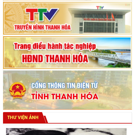
Bế mạc Kỳ họp thứ hai bốn, Hội đồng nhân dân
tỉnh khoá XVIII
THƯ VIỆN ẢNH