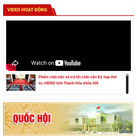
VIDEO HOẠT ĐỘNG
Phiên chất vấn và trả lời chất vấn Kỳ họp thứ
tư, HĐND tỉnh Thanh Hóa khóa XIX
Khai mạc kỳ họp thứ Nhất, Quốc hội khóa XVI
Hướng dẫn quy trình bỏ phiếu bầu cử ĐBQH
khoá XVI và đại biểu HĐND các cấp nhiệm kỳ
2026-2031