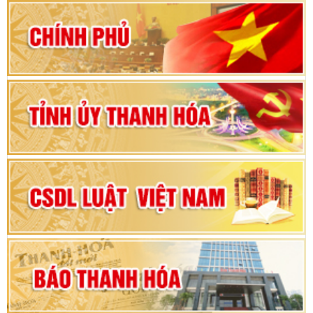
80 năm Quốc hội Việt Nam: vì lợi ích Nhân dân,
vì sự phát triển của đất nước
Bộ Chính trị duyệt nội dung Đại hội đại biểu
Đảng bộ tỉnh Thanh Hóa lần thứ XX, nhiệm kỳ
2025 - 2030
Đại hội đại biểu Đảng bộ xã Yên Thọ lần thứ I,
nhiệm kỳ 2025 – 2030
Đại hội Đảng bộ xã Yên Ninh lần thứ nhất,
nhiệm kỳ 2025 - 2030
Khai mạc Kỳ họp bất thường lần thứ 9, Quốc
hội khóa XV
Phiên thảo luận Kỳ họp thứ 24, HĐND tỉnh
Thanh Hóa khóa XVIII, nhiệm kỳ 2021 - 2026