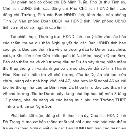
Dự phiên họp có đồng chí Đỗ Minh Tuấn, Phó Bí thư Tỉnh ủy,
Chủ tịch UBND tỉnh, các đồng chí Phó Chủ tịch HĐND tỉnh; các
đồng chí Trưởng, Phó các Ban HĐND tỉnh, lãnh đạo Văn phòng
Tỉnh ủy, Văn phòng Đoàn ĐBQH và HĐND tỉnh, Văn phòng UBND
tỉnh và một số sở, ngành cấp tỉnh.
Tại phiên họp, Thường trực HĐND tỉnh cho ý kiến vào các báo
cáo thẩm tra và dự thảo Nghị quyết do các Ban HĐND tỉnh báo
cáo, gồm: Báo cáo thẩm tra về chủ trương đầu tư Dự án sửa chữa,
cải tạo Khu liên kiểm Cửa khẩu quốc tế Na Mèo, huyện Quan Sơn;
Báo cáo thẩm tra về chủ trương đầu tư Dự án xây dựng phần mềm
thu thập thông tin và đánh giá bộ chỉ số chuyến đổi số tỉnh Thanh
Hóa; Báo cáo thẩm tra về chủ trương đầu tư Dự án cải tạo, sửa
chữa, nâng cấp nhà hợp khối nội A7, nhà hợp khối ngoại A6 và cải
tạo hệ thống nhà cầu tại Bệnh viện Đa khoa tỉnh; Báo cáo thẩm tra
về chủ trương đầu tư Dự án xây dựng nhà lóp học bộ môn 3 tầng
12 phòng, nhà đa năng và các hạng mục phụ trợ Trường THPT
Tĩnh Gia 4, thị xã Nghi Sơn.
Phát biểu kết luận, đồng chí Bí thư Tỉnh ủy, Chủ tịch HĐND tỉnh
Đỗ Trọng Hưng cơ bản thống nhất với nội dung các báo cáo thẩm
tra và dự thảo Nghị quyết của các Ban HĐND tỉnh báo cáo tại phiên