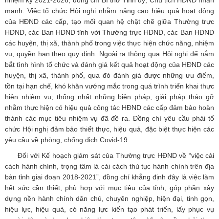
mạnh: Việc tổ chức Hội nghị nhằm nâng cao hiệu quả hoạt động
của HĐND các cấp, tạo mối quan hệ chặt chẽ giữa Thường trực
HĐND, các Ban HĐND tỉnh với Thường trực HĐND, các Ban HĐND
các huyện, thị xã, thành phố trong việc thực hiện chức năng, nhiệm
vụ, quyền hạn theo quy định. Ngoài ra thông qua Hội nghị để nắm
bắt tình hình tổ chức và đánh giá kết quả hoạt động của HĐND các
huyện, thị xã, thành phố, qua đó đánh giá được những ưu điểm,
tồn tại hạn chế, khó khăn vướng mắc trong quá trình triển khai thực
hiện nhiệm vụ; thống nhất những biện pháp, giải pháp tháo gỡ
nhằm thực hiện có hiệu quả công tác HĐND các cấp đảm bảo hoàn
thành các mục tiêu nhiệm vụ đã đề ra. Đồng chí yêu cầu phải tổ
chức Hội nghị đảm bảo thiết thực, hiệu quả, đặc biệt thực hiện các
yêu cầu về phòng, chống dịch Covid-19.
Đối với Kế hoạch giám sát của Thường trực HĐND về “việc cải
cách hành chính, trọng tâm là cải cách thủ tục hành chính trên địa
bàn tỉnh giai đoạn 2018-2021”, đồng chí khẳng định đây là việc làm
hết sức cần thiết, phù hợp với mục tiêu của tỉnh, góp phần xây
dựng nền hành chính dân chủ, chuyên nghiệp, hiện đại, tinh gọn,
hiệu lực, hiệu quả, có năng lực kiến tạo phát triển, lấy phục vụ