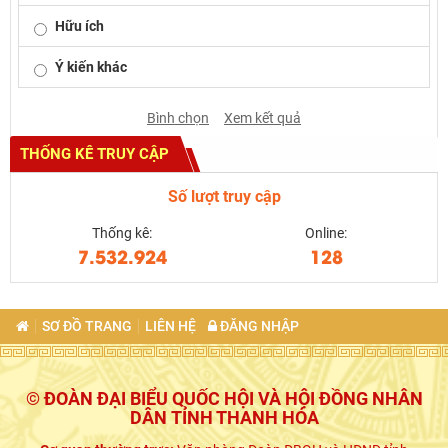
Hữu ích
Ý kiến khác
Bình chọn
Xem kết quả
THỐNG KÊ TRUY CẬP
Số lượt truy cập
Thống kê:
Online:
7.532.924
128
SƠ ĐỒ TRANG
LIÊN HỆ
ĐĂNG NHẬP
© ĐOÀN ĐẠI BIỂU QUỐC HỘI VÀ HỘI ĐỒNG NHÂN
DÂN TỈNH THANH HÓA