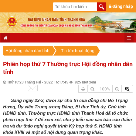
Đăng nhập
Hội đồng nhân dân tỉnh
Tin tức hoạt động
Phiên họp thứ 7 Thường trực Hội đồng nhân dân
tỉnh
Thứ Tư 23 Tháng Hai - 2022 16:17:45
825 lượt xem
100%
Sáng ngày 23-2, dưới sự chủ trì của đồng chí Đỗ Trọng
Hưng, Ủy viên Trung ương Đảng, Bí thư Tỉnh ủy, Chủ tịch
HĐND tỉnh, Thường trực HĐND tỉnh Thanh Hoá đã tổ chức
phiên họp thứ 7 để xem xét, cho ý kiến vào các báo cáo thẩm
tra và dự thảo nghị quyết trình Kỳ họp thứ 5, HĐND tỉnh
khóa XVIII và một số nội dung quan trọng khác.