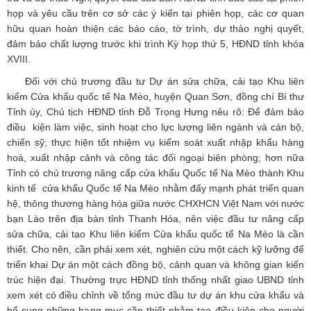
họp và yêu cầu trên cơ sở các ý kiến tại phiên họp, các cơ quan
hữu quan hoàn thiện các báo cáo, tờ trình, dự thảo nghị quyết,
đảm bảo chất lượng trước khi trình Kỳ họp thứ 5, HĐND tỉnh khóa
XVIII.
Đối với chủ trương đầu tư Dự án sửa chữa, cải tạo Khu liên
kiểm Cửa khẩu quốc tế Na Mèo, huyện Quan Sơn, đồng chí Bí thư
Tỉnh ủy, Chủ tịch HĐND tỉnh Đỗ Trọng Hưng nêu rõ: Để đảm bảo
điều kiện làm việc, sinh hoạt cho lực lượng liên ngành và cán bộ,
chiến sỹ; thực hiện tốt nhiệm vụ kiểm soát xuất nhập khẩu hàng
hoá, xuất nhập cảnh và công tác đối ngoại biên phòng; hơn nữa
Tỉnh có chủ trương nâng cấp cửa khẩu Quốc tế Na Mèo thành Khu
kinh tế cửa khẩu Quốc tế Na Mèo nhằm đẩy mạnh phát triển quan
hệ, thông thương hàng hóa giữa nước CHXHCN Việt Nam với nước
bạn Lào trên địa bàn tỉnh Thanh Hóa, nên việc đầu tư nâng cấp
sửa chữa, cải tạo Khu liên kiểm Cửa khẩu quốc tế Na Mèo là cần
thiết. Cho nên, cần phải xem xét, nghiên cứu một cách kỹ lưỡng để
triển khai Dự án một cách đồng bộ, cảnh quan và không gian kiến
trúc hiện đại. Thường trực HĐND tỉnh thống nhất giao UBND tỉnh
xem xét có điều chỉnh về tổng mức đầu tư dự án khu cửa khẩu và
bổ sung những hạng mục cần thiết nhằm tạo điều kiện cho người