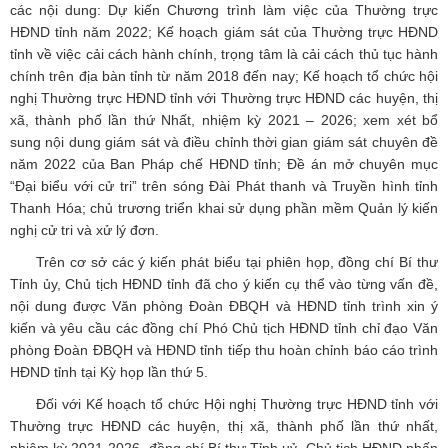
các nội dung: Dự kiến Chương trình làm việc của Thường trực
HĐND tỉnh năm 2022; Kế hoạch giám sát của Thường trực HĐND
tỉnh về việc cải cách hành chính, trọng tâm là cải cách thủ tục hành
chính trên địa bàn tỉnh từ năm 2018 đến nay; Kế hoạch tổ chức hội
nghị Thường trực HĐND tỉnh với Thường trực HĐND các huyện, thị
xã, thành phố lần thứ Nhất, nhiệm kỳ 2021 – 2026; xem xét bổ
sung nội dung giám sát và điều chỉnh thời gian giám sát chuyên đề
năm 2022 của Ban Pháp chế HĐND tỉnh; Đề án mở chuyên mục
“Đại biểu với cử tri” trên sóng Đài Phát thanh và Truyền hình tỉnh
Thanh Hóa; chủ trương triển khai sử dụng phần mềm Quản lý kiến
nghị cử tri và xử lý đơn.
Trên cơ sở các ý kiến phát biểu tại phiên họp, đồng chí Bí thư
Tỉnh ủy, Chủ tịch HĐND tỉnh đã cho ý kiến cụ thể vào từng vấn đề,
nội dung được Văn phòng Đoàn ĐBQH và HĐND tỉnh trình xin ý
kiến và yêu cầu các đồng chí Phó Chủ tịch HĐND tỉnh chỉ đạo Văn
phòng Đoàn ĐBQH và HĐND tỉnh tiếp thu hoàn chỉnh báo cáo trình
HĐND tỉnh tại Kỳ họp lần thứ 5.
Đối với Kế hoạch tổ chức Hội nghị Thường trực HĐND tỉnh với
Thường trực HĐND các huyện, thị xã, thành phố lần thứ nhất,
nhiệm kỳ 2021-2026, đồng chí Bí thư Tỉnh uỷ, Chủ tịch HĐND nhấn