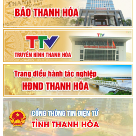
hội khóa XV
Phiên thảo luận Kỳ họp thứ 24, HĐND tỉnh
Thanh Hóa khóa XVIII, nhiệm kỳ 2021 - 2026
Bế mạc Kỳ họp thứ hai bốn, Hội đồng nhân dân
tỉnh khoá XVIII