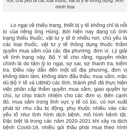
nơi, chủ yếu là các loại thuốc, vật tư y tế thông dụng. Ảnh
minh họa
Lo ngại về thiếu trang, thiết bị y tế không chỉ là nỗi
lo của riêng ông Hùng. Bởi hiện nay đang có tình
trạng thiếu thuốc, vật tư y tế ở nhiều nơi, chủ yếu là
các loại thuốc, vật tư y tế thông dụng thuộc thẩm
quyền mua sắm của các địa phương, đơn vị. Lý giải
về tình trạng này, Bộ Y tế cho rằng, nguyên nhân
chính là do tâm lý lo ngại, sợ sai, sợ thanh tra, kiểm
tra. Điều này dẫn đến một số địa phương, đơn vị
không dám làm, không dám đấu thầu, mua sắm, mặc
dù Bộ Y tế và UBND các tỉnh, thành phố đã thực hiện
việc phân cấp thẩm quyền mua sắm, giao quyền tự
chủ, tự chịu trách nhiệm cho các đơn vị. Bên cạnh
đó, mua sắm trong lĩnh vực y tế có lúc, có nơi xuất
phát từ nhu cầu bị động, phụ thuộc nhiều vào các
yếu tố như tình hình dịch bệnh, mô hình bệnh tật.
Đặc biệt là trong các năm 2020-2021 khi xảy ra dịch
bệnh Covid-19, nhiều gói thầu phải mua theo hình