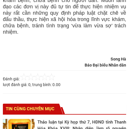
khám bệnh, chữa bệnh cho người dân. Muốn lãnh
đạo các đơn vị này đủ tự tin để thực hiện nhiệm vụ
này rất cần những quy định pháp luật chặt chẽ về
đấu thầu, thực hiện xã hội hóa trong lĩnh vực khám,
chữa bệnh, tránh tình trạng ‘vừa làm vừa sợ’ trách
nhiệm.
Song Hà
Báo Đại biểu Nhân dân
Đánh giá:
lượt đánh giá:
0
, trung bình:
0.00
TIN CÙNG CHUYÊN MỤC
Thảo luận tại Kỳ họp thứ 7, HĐND tỉnh Thanh
Hóa Khóa XVIII: Nhận diện, làm rõ nguyên