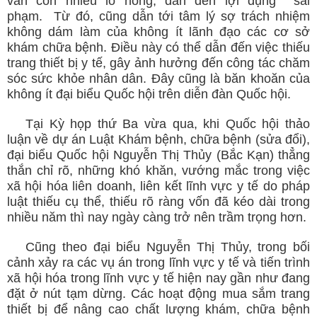
vẫn còn nhiều lỗ hổng, dẫn đến lợi dụng sai
phạm. Từ đó, cũng dẫn tới tâm lý sợ trách nhiệm
không dám làm của không ít lãnh đạo các cơ sở
khám chữa bệnh. Điều này có thể dẫn đến việc thiếu
trang thiết bị y tế, gây ảnh hưởng đến công tác chăm
sóc sức khỏe nhân dân. Đây cũng là băn khoăn của
không ít đại biểu Quốc hội trên diễn đàn Quốc hội.
Tại Kỳ họp thứ Ba vừa qua, khi Quốc hội thảo
luận về dự án Luật Khám bệnh, chữa bệnh (sửa đổi),
đại biểu Quốc hội Nguyễn Thị Thủy (Bắc Kạn) thẳng
thắn chỉ rõ, những khó khăn, vướng mắc trong việc
xã hội hóa liên doanh, liên kết lĩnh vực y tế do pháp
luật thiếu cụ thể, thiếu rõ ràng vốn đã kéo dài trong
nhiều năm thì nay ngày càng trở nên trầm trọng hơn.
Cũng theo đại biểu Nguyễn Thị Thủy, trong bối
cảnh xảy ra các vụ án trong lĩnh vực y tế và tiến trình
xã hội hóa trong lĩnh vực y tế hiện nay gần như đang
đặt ở nút tạm dừng. Các hoạt động mua sắm trang
thiết bị để nâng cao chất lượng khám, chữa bệnh