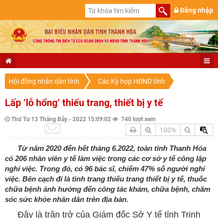
Đăng nhập
Hội đồng nhân dân tỉnh
Các Kỳ họp HĐND tỉnh
Lấp ‘lỗ hổng’ thiếu trang, thiết bị y tế
Thứ Tư 13 Tháng Bảy - 2022 15:09:02
740 lượt xem
100%
Từ năm 2020 đến hết tháng 6.2022, toàn tỉnh Thanh Hóa
có 206 nhân viên y tế làm việc trong các cơ sở y tế công lập
nghỉ việc. Trong đó, có 96 bác sĩ, chiếm 47% số người nghỉ
việc. Bên cạch đí là tình trang thiếu trang thiết bị y tế, thuốc
chữa bệnh ảnh hưởng đến công tác khám, chữa bệnh, chăm
sóc sức khỏe nhân dân trên địa bàn.
Đây là trăn trở của Giám đốc Sở Y tế tỉnh Trịnh