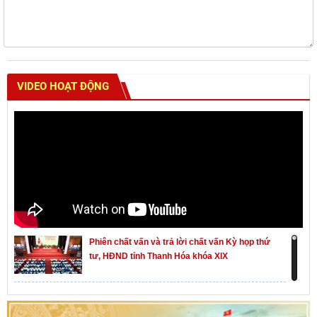
VIDEO HOẠT ĐỘNG
Phiên chất vấn và trả lời chất vấn Kỳ họp thứ
tư, HĐND tỉnh Thanh Hóa khóa XIX
Khai mạc kỳ họp thứ Nhất, Quốc hội khóa XVI