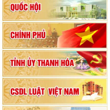
Hướng dẫn quy trình bỏ phiếu bầu cử ĐBQH
khoá XVI và đại biểu HĐND các cấp nhiệm kỳ
2026-2031
80 năm Quốc hội Việt Nam: vì lợi ích Nhân dân,
vì sự phát triển của đất nước
Bộ Chính trị duyệt nội dung Đại hội đại biểu
Đảng bộ tỉnh Thanh Hóa lần thứ XX, nhiệm kỳ
2025 - 2030
Đại hội đại biểu Đảng bộ xã Yên Thọ lần thứ I,
nhiệm kỳ 2025 – 2030
Đại hội Đảng bộ xã Yên Ninh lần thứ nhất,
nhiệm kỳ 2025 - 2030
Khai mạc Kỳ họp bất thường lần thứ 9, Quốc