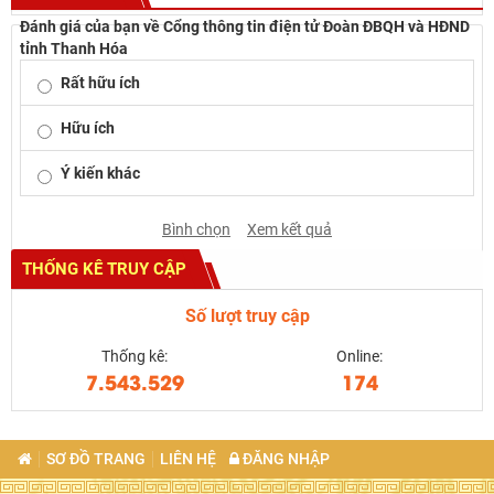
Đánh giá của bạn về Cổng thông tin điện tử Đoàn ĐBQH và HĐND
tỉnh Thanh Hóa
Rất hữu ích
Hữu ích
Ý kiến khác
Bình chọn
Xem kết quả
THỐNG KÊ TRUY CẬP
Số lượt truy cập
Thống kê:
Online:
7.543.529
174
SƠ ĐỒ TRANG
LIÊN HỆ
ĐĂNG NHẬP