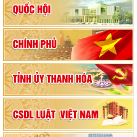
Hướng dẫn quy trình bỏ phiếu bầu cử ĐBQH
khoá XVI và đại biểu HĐND các cấp nhiệm kỳ
2026-2031
80 năm Quốc hội Việt Nam: vì lợi ích Nhân dân,
vì sự phát triển của đất nước
Bộ Chính trị duyệt nội dung Đại hội đại biểu
Đảng bộ tỉnh Thanh Hóa lần thứ XX, nhiệm kỳ
2025 - 2030
Đại hội đại biểu Đảng bộ xã Yên Thọ lần thứ I,
nhiệm kỳ 2025 – 2030
Đại hội Đảng bộ xã Yên Ninh lần thứ nhất,
nhiệm kỳ 2025 - 2030
Khai mạc Kỳ họp bất thường lần thứ 9, Quốc