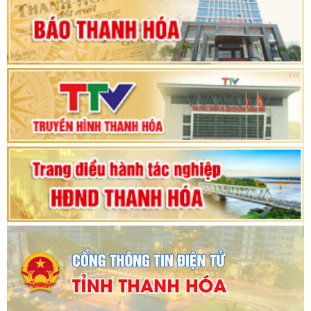
hội khóa XV
Phiên thảo luận Kỳ họp thứ 24, HĐND tỉnh
Thanh Hóa khóa XVIII, nhiệm kỳ 2021 - 2026
Bế mạc Kỳ họp thứ hai bốn, Hội đồng nhân dân
tỉnh khoá XVIII