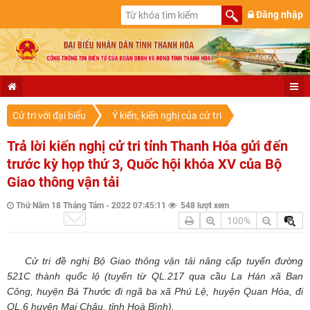
Đăng nhập
Cử tri với đại biểu
Ý kiến, kiến nghị của cử tri
Trả lời kiến nghị cử tri tỉnh Thanh Hóa gửi đến
trước kỳ họp thứ 3, Quốc hội khóa XV của Bộ
Giao thông vận tải
Thứ Năm 18 Tháng Tám - 2022 07:45:11
548 lượt xem
100%
Cử tri đề nghị Bộ Giao thông vận tải nâng cấp tuyến đường
521C thành quốc lộ (tuyến từ QL.217 qua cầu La Hán xã Ban
Công, huyện Bá Thước đi ngã ba xã Phú Lệ, huyện Quan Hóa, đi
QL.6 huyện Mai Châu, tỉnh Hoà Bình).