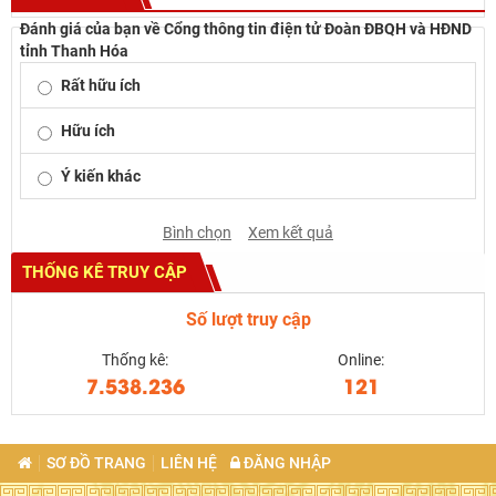
Đánh giá của bạn về Cổng thông tin điện tử Đoàn ĐBQH và HĐND
tỉnh Thanh Hóa
Rất hữu ích
Hữu ích
Ý kiến khác
Bình chọn
Xem kết quả
THỐNG KÊ TRUY CẬP
Số lượt truy cập
Thống kê:
Online:
7.538.236
121
SƠ ĐỒ TRANG
LIÊN HỆ
ĐĂNG NHẬP