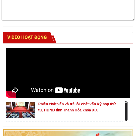
VIDEO HOẠT ĐỘNG
Phiên chất vấn và trả lời chất vấn Kỳ họp thứ
tư, HĐND tỉnh Thanh Hóa khóa XIX
Khai mạc kỳ họp thứ Nhất, Quốc hội khóa XVI