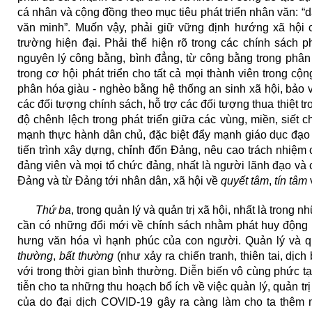
cá nhân và cộng đồng theo mục tiêu phát triển nhân văn: 
văn minh”. Muốn vậy, phải giữ vững định hướng xã hội ch
trường hiện đại. Phải thể hiện rõ trong các chính sách phá
nguyên lý công bằng, bình đẳng, từ công bằng trong phân
trong cơ hội phát triển cho tất cả mọi thành viên trong cộn
phân hóa giàu - nghèo bằng hệ thống an sinh xã hội, bảo 
các đối tượng chính sách, hỗ trợ các đối tượng thua thiệt tr
độ chênh lệch trong phát triển giữa các vùng, miền, siết c
mạnh thực hành dân chủ, đặc biệt đẩy mạnh giáo dục đạo 
tiến trình xây dựng, chỉnh đốn Đảng, nêu cao trách nhiệm c
đảng viên và mọi tổ chức đảng, nhất là người lãnh đạo và 
Đảng và từ Đảng tới nhân dân, xã hội về
quyết tâm
,
tín tâm
Thứ ba
, trong quản lý và quản trị xã hội, nhất là trong 
cần có những đổi mới về chính sách nhằm phát huy động 
hưng văn hóa vì hạnh phúc của con người. Quản lý và qu
thường
,
bất thường
(như xảy ra chiến tranh, thiên tai, dịch
với trong thời gian bình thường. Diễn biến vô cùng phức 
tiễn cho ta những thu hoạch bổ ích về việc quản lý, quản tr
của do đại dịch COVID-19 gây ra càng làm cho ta thêm m