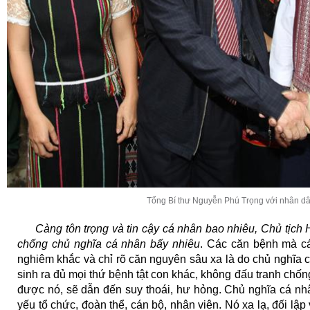
Tổng Bí thư Nguyễn Phú Trọng với nhân 
Càng tôn trọng và tin cậy cá nhân bao nhiêu, Chủ tịch
chống chủ nghĩa cá nhân bấy nhiêu
. Các căn bệnh mà c
nghiêm khắc và chỉ rõ căn nguyên sâu xa là do chủ nghĩa 
sinh ra đủ mọi thứ bệnh tật con khác, không đấu tranh chống
được nó, sẽ dẫn đến suy thoái, hư hỏng. Chủ nghĩa cá nhân
yếu tổ chức, đoàn thể, cán bộ, nhân viên. Nó xa lạ, đối lậ