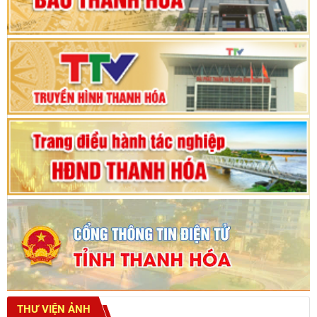
Phiên thảo luận Kỳ họp thứ 24, HĐND tỉnh
Thanh Hóa khóa XVIII, nhiệm kỳ 2021 - 2026
Bế mạc Kỳ họp thứ hai bốn, Hội đồng nhân dân
tỉnh khoá XVIII
THƯ VIỆN ẢNH