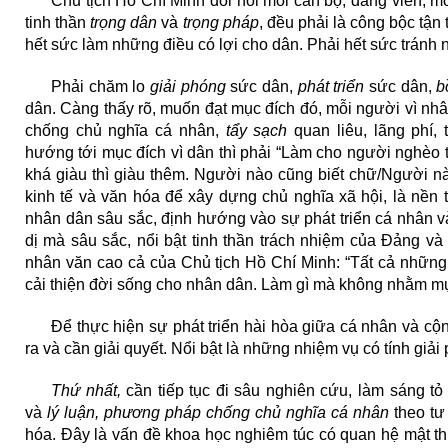
Chủ tịch Hồ Chí Minh đòi hỏi mỗi cán bộ, đảng viên, m
tinh thần
trọng dân
và
trọng pháp
, đều phải là công bộc tận
hết sức làm những điều có lợi cho dân. Phải hết sức tránh n
Phải chăm lo
giải phóng
sức dân,
phát triển
sức dân,
b
dân. Càng thấy rõ, muốn đạt mục đích đó, mỗi người vì nh
chống chủ nghĩa cá nhân,
tẩy sạch
quan liêu, lãng phí,
hướng tới mục đích vì dân thì phải “Làm cho người nghèo 
khá giàu thì giàu thêm. Người nào cũng biết chữ/Người nà
kinh tế và văn hóa để xây dựng chủ nghĩa xã hội, là nền
nhân dân sâu sắc, định hướng vào sự phát triển cá nhân v
dị mà sâu sắc, nổi bật tinh thần trách nhiệm của Đảng v
nhân văn cao cả của Chủ tịch Hồ Chí Minh: “Tất cả nhữn
cải thiện đời sống cho nhân dân. Làm gì mà không nhằm mụ
Để thực hiện sự phát triển hài hòa giữa cá nhân và cộ
ra và cần giải quyết. Nổi bật là những nhiệm vụ có tính giải
Thứ nhất,
cần tiếp tục đi sâu nghiên cứu, làm sáng t
và
lý luận, phương pháp chống chủ nghĩa cá nhân
theo tư
hóa. Đây là vấn đề khoa học nghiêm túc có quan hệ mật th