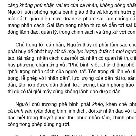
càng không phủ nhận vai trò của cá nhân, không đồng nhất
Người luôn phòng ngừa bệnh giáo điều và khuynh hướng
một cách giáo điều, cực đoan sẽ phạm sai lầm chống cá 
mang nhân cách. Sai lầm trong nhận thức sẽ dẫn tới sai lầ
động lãnh đạo, quản lý, trong chính sách và ứng xử với con
Chú trọng tới cá nhân, Người thấy rõ phải làm sao c
phát huy để phát huy
tất cả mọi lực lượng ở tất cả mọi ngư
tạo, tài năng, nhân cách của mỗi cá nhân có quan hệ trực ti
hay phương châm ứng xử: “Phê bình việc chứ không phê 
“phải trọng nhân cách của người ta”. Tôn trọng đi liền với ti
trọng, lễ phép với nhân dân”, lực lượng của dân rất to, sán
dân, tập hợp được dân thành lực lượng, thành phong trào 
thì dù có tài giỏi mấy cũng không lãnh đạo được dân.
Người chủ trương phê bình phải
khéo
, khen chê ph
cả
binh vận
(vận động binh lính địch, đối xử nhân đạo với t
đặc biệt trong thuyết phục, thu phục nhân tâm, chinh phụ
công trong phép dùng người.