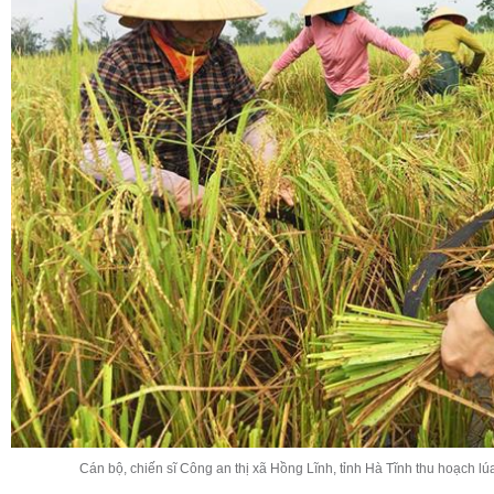
Cán bộ, chiến sĩ Công an thị xã Hồng Lĩnh, tỉnh Hà Tĩnh thu hoạch lú