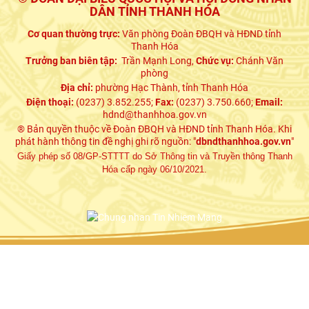
DÂN TỈNH THANH HÓA
Cơ quan thường trực:
Văn phòng Đoàn ĐBQH và HĐND tỉnh
Thanh Hóa
Trưởng ban biên tập:
Trần Mạnh Long,
Chức vụ:
Chánh Văn
phòng
Địa chỉ:
phường Hạc Thành, tỉnh Thanh Hóa
Điện thoại:
(0237) 3.852.255;
Fax:
(0237) 3.750.660;
Email:
hdnd@thanhhoa.gov.vn
® Bản quyền thuộc về Đoàn ĐBQH và HĐND tỉnh Thanh Hóa. Khi
phát hành thông tin đề nghị ghi rõ nguồn: "
dbndthanhhoa.gov.vn
"
Giấy phép số 08/GP-STTTT do Sở Thông tin và Truyền thông Thanh
Hóa cấp ngày 06/10/2021.