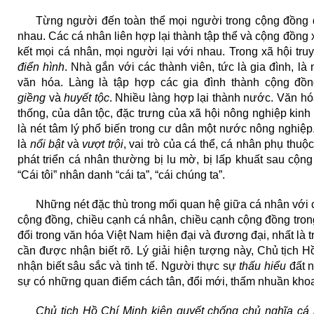
Từng người đến toàn thể mọi người trong cộng đồng đề
nhau. Các cá nhân liên hợp lại thành tập thể và cộng đồng
kết mọi cá nhân, mọi người lại với nhau. Trong xã hội tru
điển hình
. Nhà gắn với các thành viên, tức là gia đình, là 
văn hóa. Làng là tập hợp các gia đình thành cộng đồn
giềng
và
huyết tộc
. Nhiều làng hợp lại thành nước. Văn hó
thống, của dân tộc, đặc trưng của xã hội nông nghiệp kinh 
là nét tâm lý phổ biến trong cư dân một nước nông nghiệp. 
là
nổi bật
và
vượt trội
, vai trò của cá thể, cá nhân phụ thu
phát triển cá nhân thường bị lu mờ, bị lấp khuất sau cộn
“Cái tôi” nhân danh “cái ta”, “cái chúng ta”.
Những nét đặc thù trong mối quan hệ giữa cá nhân với c
cộng đồng, chiều cạnh cá nhân, chiều cạnh cộng đồng tron
đổi trong văn hóa Việt Nam hiện đại và đương đại, nhất là t
cần được nhận biết rõ. Lý giải hiện tượng này, Chủ tịch 
nhận biết sâu sắc và tinh tế. Người thực sự
thấu hiểu
đất n
sự có những quan điểm cách tân, đổi mới, thấm nhuần kh
Chủ tịch Hồ Chí Minh kiên quyết chống chủ nghĩa c