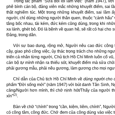
Trong tác phẩm “Sửa đổi lối làm việc” (năm 1947), với
phê bình cán bộ, đảng viên mắc những khuyết điểm, sai l
thật nghiêm túc. Một trong những khuyết điểm, sai lầm ấy
người, chỉ dùng những người thân quen, thuộc “cánh hẩu” v
tâng bốc nhau, tài kém, đức kém cũng dùng, trong khi những
xa lánh, ghét bỏ. Đó là bệnh về quan hệ, sẽ rất có hại cho 
Đảng, trong dân.
Với sự bao dung, rộng mở, Người nêu cao đức công tâ
cậy, giao phó công việc, ủy thác trọng trách cho những ngư
triển cá nhân từng người, Chủ tịch Hồ Chí Minh luôn cổ vũ,
cán bộ
tự mình
nhận ra thiếu sót, khuyết điểm mà sửa chữa
phải gương mẫu, phải nêu gương, làm gương cho mọi ngườ
Chỉ dẫn của Chủ tịch Hồ Chí Minh về
dùng người cho 
phẩm “Đời sống mới” (năm 1947) với bút danh Tân Sinh, Ng
căng/Người hơn mình, thì chớ nịnh hót/Thấy của người th
(2)
xỉn”
.
Bàn về chữ “chính” trong “cần, kiệm, liêm, chính”, Người
có công tâm, công đức. Chớ đem của công dùng vào việc t