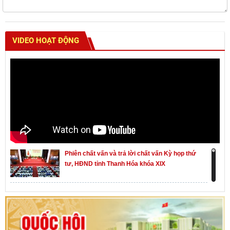
VIDEO HOẠT ĐỘNG
Phiên chất vấn và trả lời chất vấn Kỳ họp thứ
tư, HĐND tỉnh Thanh Hóa khóa XIX
Khai mạc kỳ họp thứ Nhất, Quốc hội khóa XVI