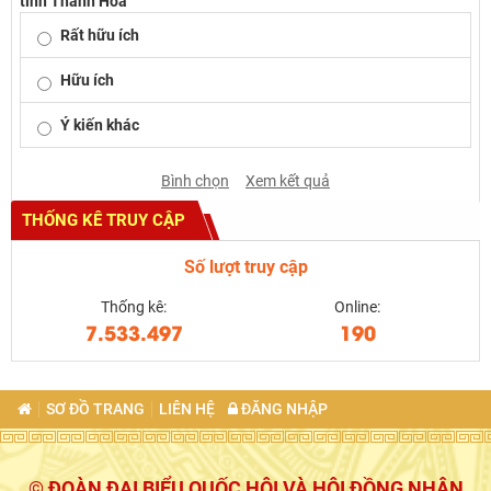
tỉnh Thanh Hóa
Rất hữu ích
Hữu ích
Ý kiến khác
Bình chọn
Xem kết quả
THỐNG KÊ TRUY CẬP
Số lượt truy cập
Thống kê:
Online:
7.533.497
190
SƠ ĐỒ TRANG
LIÊN HỆ
ĐĂNG NHẬP
© ĐOÀN ĐẠI BIỂU QUỐC HỘI VÀ HỘI ĐỒNG NHÂN