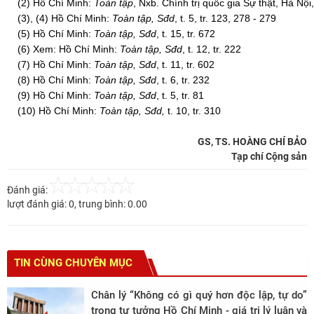
(2) Hồ Chí Minh:
Toàn tập
, Nxb. Chính trị quốc gia Sự thật, Hà Nội, 
(3), (4) Hồ Chí Minh:
Toàn tập, Sđd
, t. 5, tr. 123, 278 - 279
(5) Hồ Chí Minh:
Toàn tập, Sđd
, t. 15, tr. 672
(6) Xem: Hồ Chí Minh:
Toàn tập, Sđd
, t. 12, tr. 222
(7) Hồ Chí Minh:
Toàn tập, Sđd
, t. 11, tr. 602
(8) Hồ Chí Minh:
Toàn tập, Sđd
, t. 6, tr. 232
(9) Hồ Chí Minh:
Toàn tập, Sđd
, t. 5, tr. 81
(10) Hồ Chí Minh:
Toàn tập, Sđd,
t. 10, tr. 310
GS, TS. HOÀNG CHÍ BẢO
Tạp chí Cộng sản
Đánh giá:
lượt đánh giá:
0
, trung bình:
0.00
TIN CÙNG CHUYÊN MỤC
Chân lý “Không có gì quý hơn độc lập, tự do”
trong tư tưởng Hồ Chí Minh - giá trị lý luận và