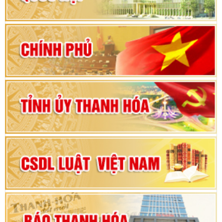
Hướng dẫn quy trình bỏ phiếu bầu cử ĐBQH
khoá XVI và đại biểu HĐND các cấp nhiệm kỳ
2026-2031
80 năm Quốc hội Việt Nam: vì lợi ích Nhân dân,
vì sự phát triển của đất nước
Bộ Chính trị duyệt nội dung Đại hội đại biểu
Đảng bộ tỉnh Thanh Hóa lần thứ XX, nhiệm kỳ
2025 - 2030
Đại hội đại biểu Đảng bộ xã Yên Thọ lần thứ I,
nhiệm kỳ 2025 – 2030
Đại hội Đảng bộ xã Yên Ninh lần thứ nhất,
nhiệm kỳ 2025 - 2030
Khai mạc Kỳ họp bất thường lần thứ 9, Quốc
hội khóa XV