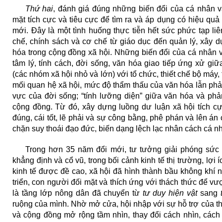
Thứ hai
, đánh giá đúng những biến đổi của cá nhân v
mặt tích cực và tiêu cực để tìm ra và áp dụng có hiệu qu
mới. Đây là một tình huống thực tiễn hết sức phức tạp li
chế, chính sách và cơ chế từ giáo dục đến quản lý, xây 
hóa trong cộng đồng xã hội. Những biến đổi của cá nhân 
tâm lý, tính cách, đời sống, văn hóa giao tiếp ứng xử gi
(các nhóm xã hội nhỏ và lớn) với tổ chức, thiết chế bộ máy,
mối quan hệ xã hội, mức độ thẩm thấu của văn hóa lẫn phả
vực của đời sống; “tính lưỡng diện” giữa văn hóa và ph
cộng đồng. Từ đó, xây dựng luồng dư luận xã hội tích cự
đúng, cái tốt, lẽ phải và sự công bằng, phê phán và lên án c
chặn suy thoái đạo đức, biến dạng lệch lạc nhân cách cá n
Trong hơn 35 năm đổi mới, tư tưởng giải phóng sức 
khẳng định và cổ vũ, trong bối cảnh kinh tế thị trường, lợi í
kinh tế được đề cao, xã hội đã hình thành bầu không khí 
triển, con người đối mặt và thích ứng với thách thức để vư
là tầng lớp nông dân đã chuyển từ
tư duy hiện vật
sang
t
ruộng của mình. Nhờ mở cửa, hội nhập với sự hỗ trợ của t
và cộng đồng mở rộng tầm nhìn, thay đổi cách nhìn, cách 