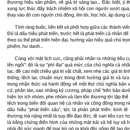
thương hiệu sản phẩm, về giá trị sáng tạo... Đặc biệt, ý 
xung lực thúc đẩy trách nhiệm xã hội con người vượt qua, 
thay vào đó con người chủ động, tìm tòi, học hỏi, áp dụng cái
Tính ràng buộc, liên kết và phối hợp giữa các thành viên
Đó là dấu hiệu phát triển, trước hết là phát triển cá nhân để 
theo xu thế phát triển hiện đại, hướng vào hiệu quả chú trọ
phiếm, hư danh...
Cùng với mặt tích cực, cũng phải nhận ra những tiêu cự
lên ngôi”: đó là sự “phì đại” quá mức của chủ nghĩa cá nhân
lạc, đề cao một chiều giá trị vật chất, xem nhẹ các giá trị 
thống, lệch lạc chuẩn mực trong định hướng giá trị và lựa 
trong nhận thức và hành động về một thứ chủ nghĩa bản v
cứ, phân tán, sao nhãng kỷ cương, pháp chế “trên bảo dướ
hiện lợi ích nhóm, phe nhóm và làm tổn thương tới tập thể
lệch trong biến đổi quan hệ cá nhân và cộng đồng trong n
dấu hiệu “phát triển xấu”, tức là phản phát triển: kinh t
thương mà nặng nhất là suy đồi đạo đức, tệ nạn tiêu cực h
là bằng chứng điển hình của những mặt trái và hệ lụy xã hộ
phải đủ sức mạnh để loại trừ nó ra khỏi đời sống để tạo d