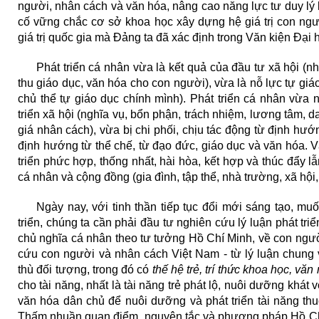
người, nhân cách và văn hóa, nâng cao năng lực tư duy lý l
cố vững chắc cơ sở khoa học xây dựng hệ giá trị con ngư
giá trị quốc gia mà Đảng ta đã xác định trong Văn kiện Đại hộ
Phát triển cá nhân vừa là kết quả của đầu tư xã hội (nhấ
thu giáo dục, văn hóa cho con người), vừa là nỗ lực tự giá
chủ thể tự giáo dục chính mình). Phát triển cá nhân vừa
triển xã hội (nghĩa vụ, bổn phận, trách nhiệm, lương tâm, d
giá nhân cách), vừa bị chi phối, chịu tác động từ định hướn
định hướng từ thể chế, từ đạo đức, giáo dục và văn hóa. V
triển phức hợp, thống nhất, hài hòa, kết hợp và thúc đẩy l
cá nhân và cộng đồng (gia đình, tập thể, nhà trường, xã hội, 
Ngày nay, với tinh thần tiếp tục đổi mới sáng tạo, mu
triển, chúng ta cần phải đầu tư nghiên cứu lý luận phát tr
chủ nghĩa cá nhân theo tư tưởng Hồ Chí Minh, về con ngườ
cứu con người và nhân cách Việt Nam - từ lý luận chung
thù đối tượng, trong đó có
thế hệ trẻ, trí thức khoa học, văn
cho tài năng, nhất là tài năng trẻ phát lộ, nuôi dưỡng khát
văn hóa dân chủ để nuôi dưỡng và phát triển tài năng th
Thấm nhuần quan điểm, nguyên tắc và phương pháp Hồ Chí 