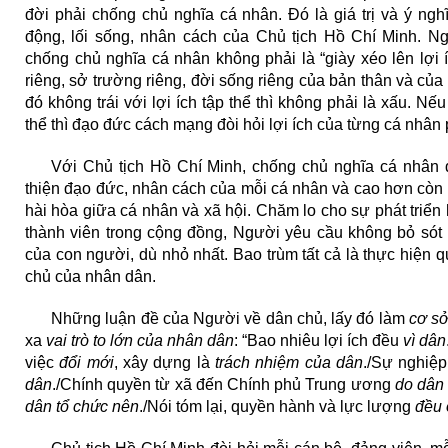
đời phải chống chủ nghĩa cá nhân. Đó là giá trị và ý ng
động, lối sống, nhân cách của Chủ tịch Hồ Chí Minh. Ngư
chống chủ nghĩa cá nhân không phải là “giày xéo lên lợi 
riêng, sở trường riêng, đời sống riêng của bản thân và của
đó không trái với lợi ích tập thể thì không phải là xấu. Nế
thể thì đạo đức cách mạng đòi hỏi lợi ích của từng cá nhân p
Với Chủ tịch Hồ Chí Minh, chống chủ nghĩa cá nhân 
thiện đạo đức, nhân cách của mỗi cá nhân và cao hơn còn vì
hài hòa giữa cá nhân và xã hội. Chăm lo cho sự phát triển 
thành viên trong cộng đồng, Người yêu cầu không bỏ sót 
của con người, dù nhỏ nhất. Bao trùm tất cả là thực hiện q
chủ của nhân dân.
Những luận đề của Người về dân chủ, lấy đó làm
cơ sở
xa
vai trò to lớn của nhân dân
: “Bao nhiêu lợi ích đều
vì dân
việc
đổi mới
, xây dựng là
trách nhiệm của dân
./Sự nghiệp
dân
./Chính quyền từ xã đến Chính phủ Trung ương
do dân 
dân tổ chức nên
./Nói tóm lại, quyền hành và lực lượng
đều 