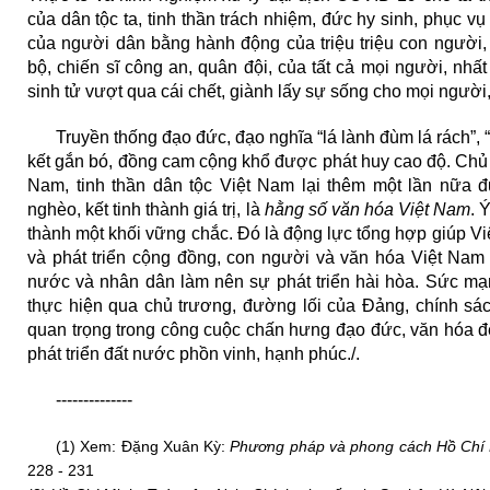
của dân tộc ta, tinh thần trách nhiệm, đức hy sinh, phục v
của người dân bằng hành động của triệu triệu con người, 
bộ, chiến sĩ công an, quân đội, của tất cả mọi người, nhất
sinh tử vượt qua cái chết, giành lấy sự sống cho mọi người
Truyền thống đạo đức, đạo nghĩa “lá lành đùm lá rách”
kết gắn bó, đồng cam cộng khổ được phát huy cao độ. Chủ
Nam, tinh thần dân tộc Việt Nam lại thêm một lần nữa đ
nghèo, kết tinh thành giá trị, là
hằng số văn hóa Việt Nam
. 
thành một khối vững chắc. Đó là động lực tổng hợp giúp Vi
và phát triển cộng đồng, con người và văn hóa Việt Nam 
nước và nhân dân làm nên sự phát triển hài hòa. Sức mạ
thực hiện qua chủ trương, đường lối của Đảng, chính sá
quan trọng trong công cuộc chấn hưng đạo đức, văn hóa đ
phát triển đất nước phồn vinh, hạnh phúc./.
--------------
(1) Xem: Đặng Xuân Kỳ:
Phương pháp và phong cách Hồ Chí
228 - 231