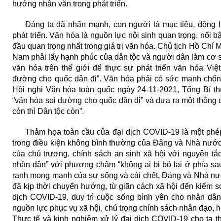
hướng nhân văn trong phát triển.
Đảng ta đã nhấn mạnh, con người là mục tiêu, động l
phát triển. Văn hóa là nguồn lực nội sinh quan trọng, nổi bậ
đầu quan trọng nhất trong giá trị văn hóa. Chủ tịch Hồ Chí
Nam phải lấy hạnh phúc của dân tộc và người dân làm cơ sở,
văn hóa trên thế giới để thực sự phát triển văn hóa Vi
đường cho quốc dân đi”. Văn hóa phải có sức mạnh chống 
Hội nghị Văn hóa toàn quốc ngày 24-11-2021, Tổng Bí th
“văn hóa soi đường cho quốc dân đi” và đưa ra một thông 
còn thì Dân tộc còn”.
Thảm họa toàn cầu của đại dịch COVID-19 là một phép 
trong điều kiện không bình thường của Đảng và Nhà nước 
của chủ trương, chính sách an sinh xã hội với nguyên tắ
nhân dân” với phương châm “không ai bị bỏ lại ở phía sa
ranh mong manh của sự sống và cái chết, Đảng và Nhà nước
đã kịp thời chuyển hướng, từ giãn cách xã hội đến kiểm soá
dịch COVID-19, duy trì cuộc sống bình yên cho nhân dân,
nguồn lực phục vụ xã hội, chú trọng chính sách nhân đạo, h
Thực tế và kinh nghiệm xử lý đại dịch COVID-19 cho ta t