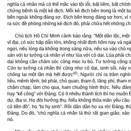
nghĩa cá nhân mà có thể mắc vào tội lỗi, bất liêm, bất chín
chứng bệnh là một kẻ địch. Mỗi kẻ địch bên trong là một 
bên ngoài không đáng sợ. Địch bên trong đáng sợ hơn, vì nó
ra sức đề phòng những kẻ địch đó, phải chữa hết những c
Chủ tịch Hồ Chí Minh cảnh báo rằng: “Một dân tộc, mộ
vĩ đại, có sức hấp dẫn lớn, không nhất định hôm nay và n
ngợi, nếu lòng dạ không trong sáng nữa, nếu sa vào chủ n
sản với tư tưởng cá nhân ví như lúa với cỏ dại. Lúa phải c
dại không cần chăm sóc cũng mọc lu bù. Tư tưởng cộng s
Còn tư tưởng cá nhân thì cũng như cỏ dại, sinh sôi, nảy 
(6)
chống lại một lần mà hết được
. Người chỉ ra trăm ngh
liêu, mệnh lệnh, bè phái, chủ quan, tham ô, lãng phí, tham 
chậm chạp, làm cho qua, ham chuộng hình thức. Nếu đảng
hay “kể công” với Đảng. Có ít nhiều thành tích thì họ muốn
dự, địa vị. Họ đòi hưởng thụ. Nếu không thỏa mãn yêu cầu 
có tiền đồ”, họ “bị hy sinh”. Rồi dần dần họ xa rời Đảng, t
Đảng. Do đó, “chủ nghĩa cá nhân là thứ rất gian giảo, xảo 
nó.