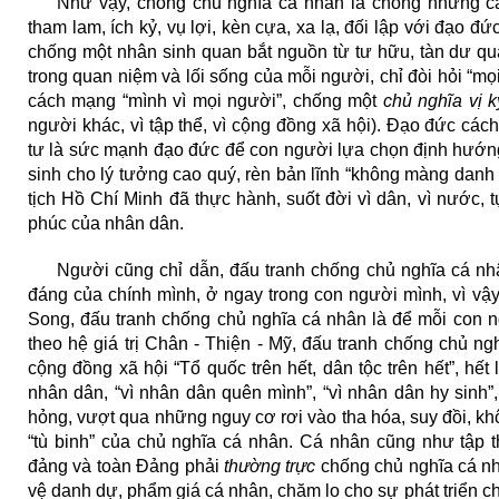
Như vậy, chống chủ nghĩa cá nhân là chống những cái
tham lam, ích kỷ, vụ lợi, kèn cựa, xa lạ, đối lập với đạo 
chống một nhân sinh quan bắt nguồn từ tư hữu, tàn dư qu
trong quan niệm và lối sống của mỗi người, chỉ đòi hỏi “mọ
cách mạng “mình vì mọi người”, chống một
chủ nghĩa vị k
người khác, vì tập thể, vì cộng đồng xã hội). Đạo đức cách
tư là sức mạnh đạo đức để con người lựa chọn định hướng gi
sinh cho lý tưởng cao quý, rèn bản lĩnh “không màng danh
tịch Hồ Chí Minh đã thực hành, suốt đời vì dân, vì nước,
phúc của nhân dân.
Người cũng chỉ dẫn, đấu tranh chống chủ nghĩa cá nh
đáng của chính mình, ở ngay trong con người mình, vì vậy
Song, đấu tranh chống chủ nghĩa cá nhân là để mỗi con n
theo hệ giá trị Chân - Thiện - Mỹ, đấu tranh chống chủ n
cộng đồng xã hội “Tổ quốc trên hết, dân tộc trên hết”, hế
nhân dân, “vì nhân dân quên mình”, “vì nhân dân hy sinh”
hỏng, vượt qua những nguy cơ rơi vào tha hóa, suy đồi, k
“tù binh” của chủ nghĩa cá nhân. Cá nhân cũng như tập 
đảng và toàn Đảng phải
thường trực
chống chủ nghĩa cá nhâ
vệ danh dự, phẩm giá cá nhân, chăm lo cho sự phát triển 