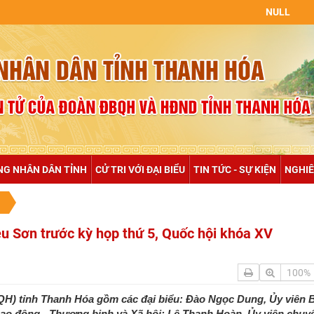
NULL
NG NHÂN DÂN TỈNH
CỬ TRI VỚI ĐẠI BIỂU
TIN TỨC - SỰ KIỆN
NGHIÊ
iệu Sơn trước kỳ họp thứ 5, Quốc hội khóa XV
100%
BQH) tỉnh Thanh Hóa gồm các đại biểu: Đào Ngọc Dung, Ủy viên
o động - Thương binh và Xã hội; Lê Thanh Hoàn, Ủy viên chuyê