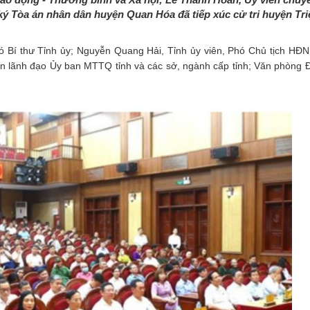
ký Tòa án nhân dân huyện Quan Hóa đã tiếp xúc cử tri huyện Tr
hó Bí thư Tỉnh ủy; Nguyễn Quang Hải, Tỉnh ủy viên, Phó Chủ tịch HĐN
iện lãnh đạo Ủy ban MTTQ tỉnh và các sở, ngành cấp tỉnh; Văn phòn