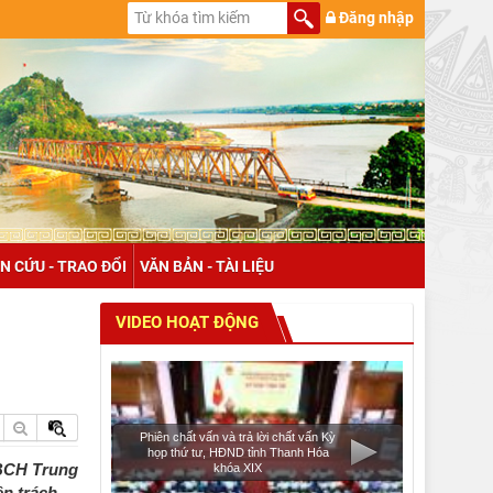
Đăng nhập
N CỨU - TRAO ĐỔI
VĂN BẢN - TÀI LIỆU
VIDEO HOẠT ĐỘNG
Phiên chất vấn và trả lời chất vấn Kỳ
họp thứ tư, HĐND tỉnh Thanh Hóa
 BCH Trung
khóa XIX
n trách