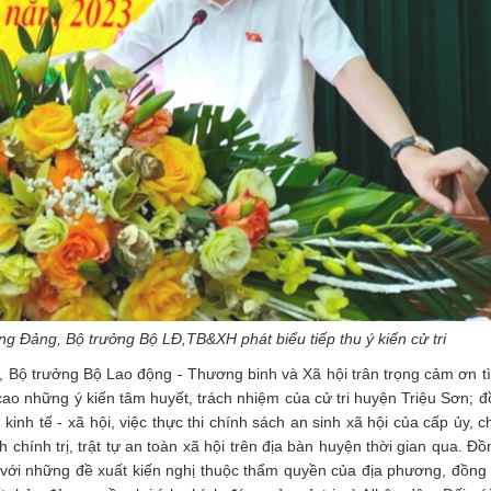
 Đảng, Bộ trưởng Bộ LĐ,TB&XH phát biểu tiếp thu ý kiến cử tri
g, Bộ trưởng Bộ Lao động - Thương binh và Xã hội trân trọng cảm ơn t
 cao những ý kiến tâm huyết, trách nhiệm của cử tri huyện Triệu Sơn; đ
kinh tế - xã hội, việc thực thi chính sách an sinh xã hội của cấp ủy, 
chính trị, trật tự an toàn xã hội trên địa bàn huyện thời gian qua. Đồ
i với những đề xuất kiến nghị thuộc thẩm quyền của địa phương, đồng 