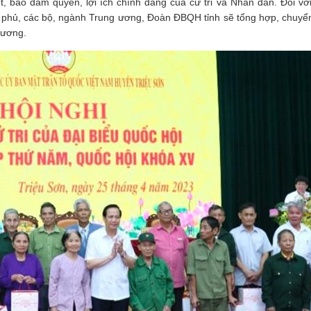
ết, bảo đảm quyền, lợi ích chính đáng của cử tri và Nhân dân. Đối với
phủ, các bộ, ngành Trung ương, Đoàn ĐBQH tỉnh sẽ tổng hợp, chuyển
g ương.