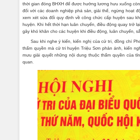
thời gian đóng BHXH để được hưởng lương hưu xuống còn 15
đối với các doanh nghiệp phá sản, giải thể, ngừng hoạ
xem xét sửa đổi quy định về công chức cấp huyện sau kh
huyện. Khi hết thời hạn luân chuyển, điều động quay trở l
gây khó khăn cho các huyện khi điều động, luân chuyển, s
Sau khi nghe ý kiến, kiến nghị của cử tri, đồng chí 
thẩm quyền mà cử tri huyện Triệu Sơn phản ánh, kiến ngh
mưu giải quyết những nội dung thuộc thẩm quyền của tỉnh
quan.