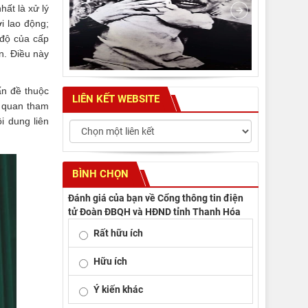
ất là xử lý
i lao động;
 độ của cấp
n. Điều này
ấn đề thuộc
LIÊN KẾT WEBSITE
n quan tham
i dung liên
BÌNH CHỌN
Đánh giá của bạn về Cổng thông tin điện
tử Đoàn ĐBQH và HĐND tỉnh Thanh Hóa
Rất hữu ích
Hữu ích
Ý kiến khác