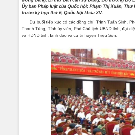
Ủy ban Pháp luật của Quốc hội; Phạm Thị Xuân, Thư 
trước kỳ họp thứ 5, Quốc hội khóa XV.
Dự buổi tiếp xúc có các đồng chí: Trịnh Tuấn Sinh, P
Thanh Tùng, Tỉnh ủy viên, Phó Chủ tịch UBND tỉnh; đại d
và HĐND tỉnh; lãnh đạo và cử tri huyện Triệu Sơn.