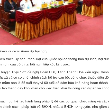
 biểu và cử tri tham dự hội nghị
uyên trách Ủy ban Pháp luật của Quốc hội đã thông báo dự kiến, nội d
 nghị của cử tri tại hội nghị tiếp xúc kỳ trước.
tri huyện Triệu Sơn đề nghị Đoàn ĐBQH tỉnh Thanh Hóa kiến nghị Chính 
 xã và có cơ chế, chính sách hỗ trợ cán bộ, công chức thuộc diện dôi
iên mầm non là 55 tuổi thay vì 60 tuổi để đảm bảo khả năng hoàn thành
ệu leo thang gây khó khăn cho việc triển khai thi công các dự án và công
h sách cụ thể tạo hành lang pháp lý để các cơ quan chức năng và các
n chính sách, pháp luật về BHXH, nhất là BHXH tự nguyện, như giảm đ