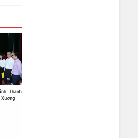
ỉnh Thanh
g Xương