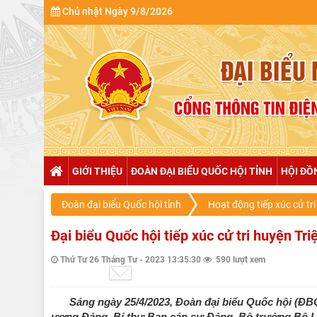
Chủ nhật Ngày 9/8/2026
GIỚI THIỆU
ĐOÀN ĐẠI BIỂU QUỐC HỘI TỈNH
HỘI ĐỒ
Đoàn đại biểu Quốc hội tỉnh
Hoạt động tiếp xúc cử tri
Đại biểu Quốc hội tiếp xúc cử tri huyện Tr
Thứ Tư 26 Tháng Tư - 2023 13:35:30
590 lượt xem
Sáng ngày 25/4/2023, Đoàn đại biểu Quốc hội (Đ
ương Đảng, Bí thư Ban cán sự Đảng, Bộ trưởng Bộ La