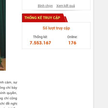
Bình chọn
Xem kết quả
THỐNG KÊ TRUY CẬP
Số lượt truy cập
Thống kê:
Online:
7.553.167
176
ình cảm, sự
ồng chí bày
chính quyền,
ng chí cũng
chí đề nghị