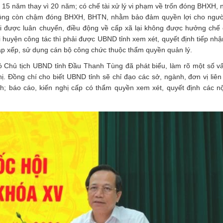
 năm thay vì 20 năm; có chế tài xử lý vi phạm về trốn đóng BHXH, nh
t động còn chậm đóng BHXH, BHTN, nhằm bảo đảm quyền lợi cho ngườ
i được luân chuyển, điều động về cấp xã lại không được hưởng chế
ại huyện công tác thì phải được UBND tỉnh xem xét, quyết định tiếp nhậ
ắp xếp, sử dụng cán bộ công chức thuộc thẩm quyền quản lý.
Phó Chủ tịch UBND tỉnh Đầu Thanh Tùng đã phát biểu, làm rõ một số v
ị. Đồng chí cho biết UBND tỉnh sẽ chỉ đạo các sở, ngành, đơn vị liê
; báo cáo, kiến nghị cấp có thẩm quyền xem xét, quyết định các nộ