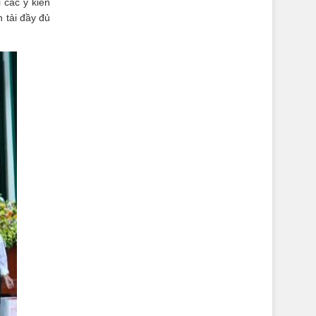
 các ý kiến
 tải đầy đủ