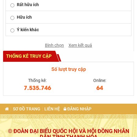
Rất hữu ích
Hữu ích
Ý kiến khác
Bình chọn
Xem kết quả
THỐNG KÊ TRUY CẬP
Số lượt truy cập
Thống kê:
Online:
7.535.746
64
SƠ ĐỒ TRANG
LIÊN HỆ
ĐĂNG NHẬP
© ĐOÀN ĐẠI BIỂU QUỐC HỘI VÀ HỘI ĐỒNG NHÂN
DÂN TỈNH THANH HÓA