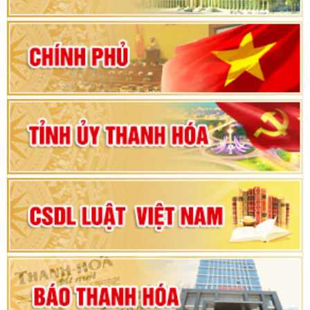
khoá XVI và đại biểu HĐND các cấp nhiệm kỳ
2026-2031
80 năm Quốc hội Việt Nam: vì lợi ích Nhân dân,
vì sự phát triển của đất nước
Bộ Chính trị duyệt nội dung Đại hội đại biểu
Đảng bộ tỉnh Thanh Hóa lần thứ XX, nhiệm kỳ
2025 - 2030
Đại hội đại biểu Đảng bộ xã Yên Thọ lần thứ I,
nhiệm kỳ 2025 – 2030
Đại hội Đảng bộ xã Yên Ninh lần thứ nhất,
nhiệm kỳ 2025 - 2030
Khai mạc Kỳ họp bất thường lần thứ 9, Quốc
hội khóa XV