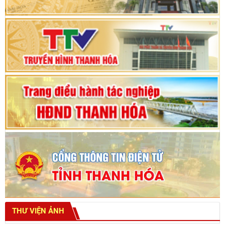
Phiên thảo luận Kỳ họp thứ 24, HĐND tỉnh
Thanh Hóa khóa XVIII, nhiệm kỳ 2021 - 2026
Bế mạc Kỳ họp thứ hai bốn, Hội đồng nhân dân
tỉnh khoá XVIII
THƯ VIỆN ẢNH