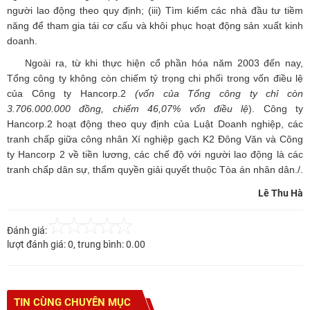
người lao động theo quy định; (iii) Tìm kiếm các nhà đầu tư tiềm
năng để tham gia tái cơ cấu và khôi phục hoạt động sản xuất kinh
doanh.
Ngoài ra, từ khi thực hiện cổ phần hóa năm 2003 đến nay,
Tổng công ty không còn chiếm tỷ trọng chi phối trong vốn điều lệ
của Công ty Hancorp.2
(vốn của Tổng công ty chỉ còn
3.706.000.000 đồng, chiếm 46,07% vốn điều lệ
). Công ty
Hancorp.2 hoạt động theo quy định của Luật Doanh nghiệp, các
tranh chấp giữa công nhân Xí nghiệp gạch K2 Đông Văn và Công
ty Hancorp 2 về tiền lương, các chế độ với người lao động là các
tranh chấp dân sự, thẩm quyền giải quyết thuộc Tòa án nhân dân./.
Lê Thu Hà
Đánh giá:
lượt đánh giá:
0
, trung bình:
0.00
TIN CÙNG CHUYÊN MỤC