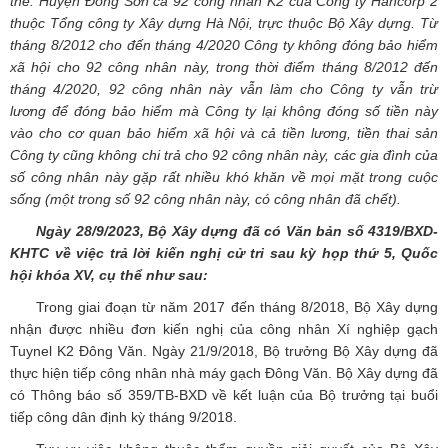
thể: Huyện Đông Sơn cả 92 công nhân K2 của Công ty Hancorp 2
thuộc Tổng công ty Xây dựng Hà Nội, trực thuộc Bộ Xây dựng. Từ
tháng 8/2012 cho đến tháng 4/2020 Công ty không đóng bảo hiểm
xã hội cho 92 công nhân này, trong thời điểm tháng 8/2012 đến
tháng 4/2020, 92 công nhân này vẫn làm cho Công ty vẫn trừ
lương để đóng bảo hiểm mà Công ty lại không đóng số tiền này
vào cho cơ quan bảo hiểm xã hội và cả tiền lương, tiền thai sản
Công ty cũng không chi trả cho 92 công nhân này, các gia đình của
số công nhân này gặp rất nhiều khó khăn về mọi mặt trong cuộc
sống (một trong số 92 công nhân này, có công nhân đã chết).
Ngày 28/
9
/2023, Bộ Xây dựng đã có Văn bản số
4319
/BXD-
KHTC về việc trả lời kiến nghị cử tri
sau kỳ họp thứ 5, Quốc
hội khóa XV
, cụ thể như sau:
Trong giai đoạn từ năm 2017 đến tháng 8/2018, Bộ Xây dựng
nhận được nhiều đơn kiến nghị của công nhân Xí nghiệp gạch
Tuynel K2 Đông Văn. Ngày 21/9/2018, Bộ trưởng Bộ Xây dựng đã
thực hiện tiếp công nhân nhà máy gạch Đông Văn. Bộ Xây dựng đã
có Thông báo số 359/TB-BXD về kết luận của Bộ trưởng tại buổi
tiếp công dân định kỳ tháng 9/2018.