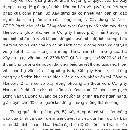
Tuy vụ việc không thuộc thẩm quyền giải quyết của Bộ Xây
dựng nhưng để giải quyết dứt điểm và bảo vệ quyền, lợi ích hợp
pháp của công nhân, Bộ Xây dựng đã có nhiều văn bản chỉ đạo
người đại diện phần vốn của Tổng công ty Xây dựng Hà Nội -
CTCP (dưới đây viết là Tổng công ty tại Công ty cổ phần xây dựng
Hancorp 2 (dưới đây viết là Công ty Hancorp 2) khẩn trương tìm
các biện pháp xử lý về tài sản để giải quyết chế độ tiền lương, bảo
hiểm xã hội và các chế độ chính sách cho 92 công nhân có nguyện
vọng kết thúc hợp đồng lao động. Thực hiện chủ trương của Bộ
Xây dựng tại văn bản số 2799/BXD-QLDN ngày 11/6/2020 về chấp
thuận chủ trương để người đại diện biểu quyết thông qua việc thoái
vốn toàn bộ vốn của Tổng công ty tại Công ty Hancorp 2, Tổng
công ty đã triển khai thực hiện việc định giá phần vốn tại Công ty
Hancorp 2 làm cơ sở xây dựng phương án thoái vốn; Công ty
Hancorp 2 đã tổ chức bán đấu giá công khai 02 nhà máy gạch
Đông Văn và Đông Quang để có nguồn tài chính trả nợ ngân hàng,
giải quyết chế độ cho người lao động nhưng không thành công.
Trong quá trình giải quyết, Bộ Xây dựng đã có văn bản thông
báo quá trình và quan điểm giải quyết vụ việc gửi Tỉnh ủy, Ủy ban
nhân dân tỉnh Thanh Hóa, Đoàn đại biểu Quốc hội tỉnh Thanh Hóa