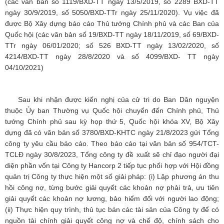
(các văn bản số 1119/BXD-TT ngày 13/5/2019, số 2289 BXD-TT
ngày 30/9/2019, số 5050/BXD-TTr ngày 25/11/2020). Vụ việc đã
được Bộ Xây dựng báo cáo Thủ tướng Chính phủ và các Ban của
Quốc hội (các văn bản số 19/BXD-TT ngày 18/11/2019, số 69/BXD-
TTr ngày 06/01/2020; số 526 BXD-TT ngày 13/02/2020, số
4214/BXD-TT ngày 28/8/2020 và số 4099/BXD- TT ngày
04/10/2021)
Sau khi nhận được kiến nghị của cử tri do Ban Dân nguyện
thuộc Ủy ban Thường vụ Quốc hội chuyển đến Chính phủ, Thủ
tướng Chính phủ sau kỳ họp thứ 5, Quốc hội khóa XV, Bộ Xây
dựng đã có văn bản số 3780/BXD-KHTC ngày 21/8/2023 gửi Tổng
công ty yêu cầu báo cáo. Theo báo cáo tại văn bản số 954/TCT-
TCLĐ ngày 30/8/2023, Tổng công ty đề xuất sẽ chỉ đạo người đại
diện phần vốn tại Công ty Hancorp 2 tiếp tục phối hợp với Hội đồng
quản trị Công ty thực hiện một số giải pháp: (i) Lập phương án thu
hồi công nợ, từng bước giải quyết các khoản nợ phải trả, ưu tiên
giải quyết các khoản nợ lương, bảo hiểm đối với người lao động;
(ii) Thực hiện quy trình, thủ tục bán các tài sản của Công ty để có
nguồn tài chính giải quyết công nợ và chế độ, chính sách cho