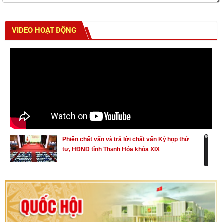
VIDEO HOẠT ĐỘNG
Phiên chất vấn và trả lời chất vấn Kỳ họp thứ
tư, HĐND tỉnh Thanh Hóa khóa XIX
Khai mạc kỳ họp thứ Nhất, Quốc hội khóa XVI
Hướng dẫn quy trình bỏ phiếu bầu cử ĐBQH