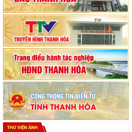
Phiên thảo luận Kỳ họp thứ 24, HĐND tỉnh
Thanh Hóa khóa XVIII, nhiệm kỳ 2021 - 2026
Bế mạc Kỳ họp thứ hai bốn, Hội đồng nhân dân
tỉnh khoá XVIII
THƯ VIỆN ẢNH