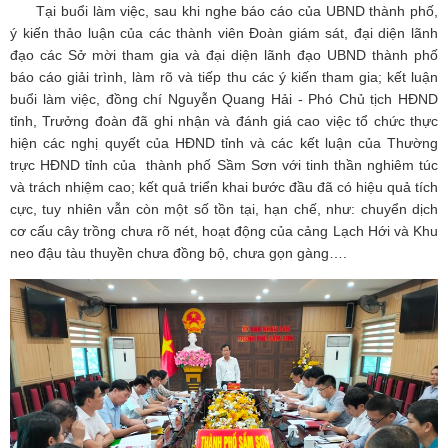
Tại buổi làm việc, sau khi nghe báo cáo của UBND thành phố,
ý kiến thảo luận của các thành viên Đoàn giám sát, đại diện lãnh
đạo các Sở mời tham gia và đại diện lãnh đạo UBND thành phố
báo cáo giải trình, làm rõ và tiếp thu các ý kiến tham gia; kết luận
buổi làm việc, đồng chí Nguyễn Quang Hải - Phó Chủ tịch HĐND
tỉnh, Trưởng đoàn đã ghi nhận và đánh giá cao việc tổ chức thực
hiện các nghị quyết của HĐND tỉnh và các kết luận của Thường
trực HĐND tỉnh của thành phố Sầm Sơn với tinh thần nghiêm túc
và trách nhiệm cao; kết quả triển khai bước đầu đã có hiệu quả tích
cực, tuy nhiên vẫn còn một số tồn tại, hạn chế, như: chuyển dịch
cơ cấu cây trồng chưa rõ nét, hoạt động của cảng Lạch Hới và Khu
neo đậu tàu thuyền chưa đồng bộ, chưa gọn gàng….