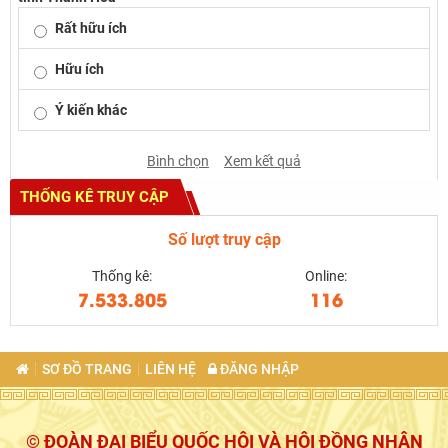
Rất hữu ích
Hữu ích
Ý kiến khác
Bình chọn
Xem kết quả
THỐNG KÊ TRUY CẬP
Số lượt truy cập
Thống kê:
Online:
7.533.805
116
SƠ ĐỒ TRANG
LIÊN HỆ
ĐĂNG NHẬP
© ĐOÀN ĐẠI BIỂU QUỐC HỘI VÀ HỘI ĐỒNG NHÂN