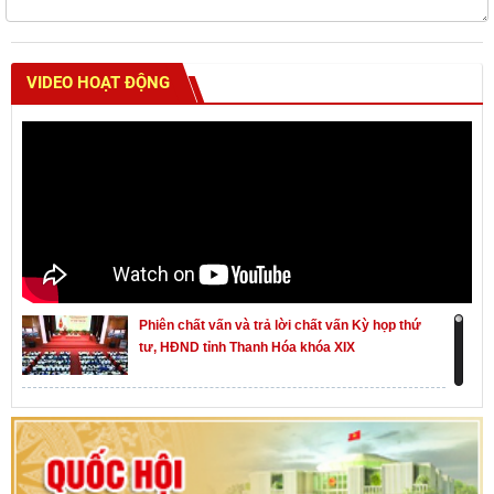
VIDEO HOẠT ĐỘNG
Phiên chất vấn và trả lời chất vấn Kỳ họp thứ
tư, HĐND tỉnh Thanh Hóa khóa XIX
Khai mạc kỳ họp thứ Nhất, Quốc hội khóa XVI
Hướng dẫn quy trình bỏ phiếu bầu cử ĐBQH