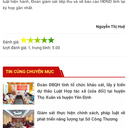
luật hiện hành, Đoàn giám sát tiếp thu và sẽ báo cáo HĐND tỉnh tại
kỳ họp gần nhất.
Nguyễn Thị Huệ
Đánh giá:
lượt đánh giá:
1
, trung bình:
5.00
TIN CÙNG CHUYÊN MỤC
Đoàn ĐBQH tỉnh tổ chức khảo sát, lấy ý kiến
dự thảo Luật Hợp tác xã (sửa đổi) tại huyện
Thọ Xuân và huyện Yên Định
Giám sát thực hiện chính sách, pháp luật về
phát triển năng lượng tại Sở Công Thương