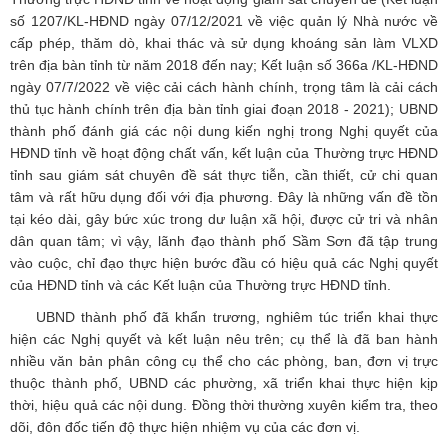
số 1207/KL-HĐND ngày 07/12/2021 về việc quản lý Nhà nước về
cấp phép, thăm dò, khai thác và sử dụng khoáng sản làm VLXD
trên địa bàn tỉnh từ năm 2018 đến nay; Kết luận số 366a /KL-HĐND
ngày 07/7/2022 về việc cải cách hành chính, trọng tâm là cải cách
thủ tục hành chính trên địa bàn tỉnh giai đoạn 2018 - 2021); UBND
thành phố đánh giá các nội dung kiến nghị trong Nghị quyết của
HĐND tỉnh về hoạt động chất vấn, kết luận của Thường trực HĐND
tỉnh sau giám sát chuyên đề sát thực tiễn, cần thiết, cử chi quan
tâm và rất hữu dụng đối với địa phương. Đây là những vấn đề tồn
tại kéo dài, gây bức xúc trong dư luận xã hội, được cử tri và nhân
dân quan tâm; vì vậy, lãnh đạo thành phố Sầm Sơn đã tập trung
vào cuộc, chỉ đạo thực hiện bước đầu có hiệu quả các Nghị quyết
của HĐND tỉnh và các Kết luận của Thường trực HĐND tỉnh.
UBND thành phố đã khẩn trương, nghiêm túc triển khai thực
hiện các Nghị quyết và kết luận nêu trên; cụ thể là đã ban hành
nhiều văn bản phân công cụ thể cho các phòng, ban, đơn vị trực
thuộc thành phố, UBND các phường, xã triển khai thực hiện kịp
thời, hiệu quả các nội dung. Đồng thời thường xuyên kiểm tra, theo
dõi, đôn đốc tiến độ thực hiện nhiệm vụ của các đơn vị.