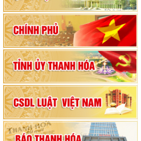
khoá XVI và đại biểu HĐND các cấp nhiệm kỳ
2026-2031
80 năm Quốc hội Việt Nam: vì lợi ích Nhân dân,
vì sự phát triển của đất nước
Bộ Chính trị duyệt nội dung Đại hội đại biểu
Đảng bộ tỉnh Thanh Hóa lần thứ XX, nhiệm kỳ
2025 - 2030
Đại hội đại biểu Đảng bộ xã Yên Thọ lần thứ I,
nhiệm kỳ 2025 – 2030
Đại hội Đảng bộ xã Yên Ninh lần thứ nhất,
nhiệm kỳ 2025 - 2030
Khai mạc Kỳ họp bất thường lần thứ 9, Quốc
hội khóa XV