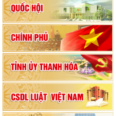
Hướng dẫn quy trình bỏ phiếu bầu cử ĐBQH
khoá XVI và đại biểu HĐND các cấp nhiệm kỳ
2026-2031
80 năm Quốc hội Việt Nam: vì lợi ích Nhân dân,
vì sự phát triển của đất nước
Bộ Chính trị duyệt nội dung Đại hội đại biểu
Đảng bộ tỉnh Thanh Hóa lần thứ XX, nhiệm kỳ
2025 - 2030
Đại hội đại biểu Đảng bộ xã Yên Thọ lần thứ I,
nhiệm kỳ 2025 – 2030
Đại hội Đảng bộ xã Yên Ninh lần thứ nhất,
nhiệm kỳ 2025 - 2030
Khai mạc Kỳ họp bất thường lần thứ 9, Quốc