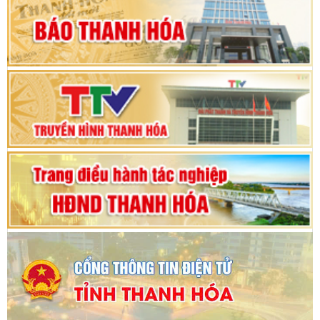
hội khóa XV
Phiên thảo luận Kỳ họp thứ 24, HĐND tỉnh
Thanh Hóa khóa XVIII, nhiệm kỳ 2021 - 2026
Bế mạc Kỳ họp thứ hai bốn, Hội đồng nhân dân
tỉnh khoá XVIII