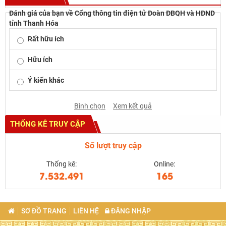
Đánh giá của bạn về Cổng thông tin điện tử Đoàn ĐBQH và HĐND
tỉnh Thanh Hóa
Rất hữu ích
Hữu ích
Ý kiến khác
Bình chọn
Xem kết quả
THỐNG KÊ TRUY CẬP
Số lượt truy cập
Thống kê:
Online:
7.532.491
165
SƠ ĐỒ TRANG
LIÊN HỆ
ĐĂNG NHẬP