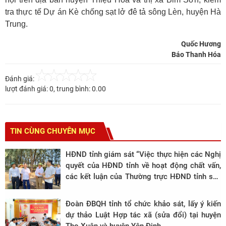
tra thực tế Dự án Kè chống sạt lở đê tả sông Lèn, huyện Hà
Trung.
Quốc Hương
Báo Thanh Hóa
Đánh giá:
lượt đánh giá:
0
, trung bình:
0.00
TIN CÙNG CHUYÊN MỤC
HĐND tỉnh giám sát “Việc thực hiện các Nghị
quyết của HĐND tỉnh về hoạt động chất vấn,
các kết luận của Thường trực HĐND tỉnh sau
giám sát chuyên đề từ đầu nhiệm kỳ 2021 -
2026 đến nay” tại thành phố Sầm Sơn
Đoàn ĐBQH tỉnh tổ chức khảo sát, lấy ý kiến
dự thảo Luật Hợp tác xã (sửa đổi) tại huyện
Thọ Xuân và huyện Yên Định