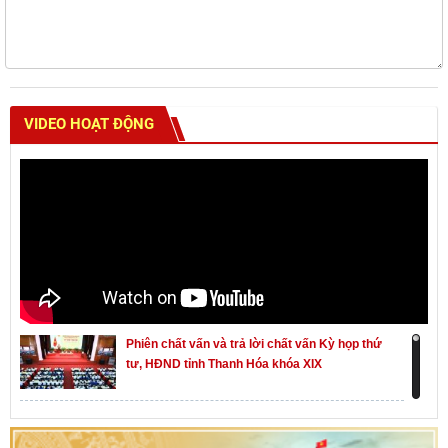
VIDEO HOẠT ĐỘNG
Phiên chất vấn và trả lời chất vấn Kỳ họp thứ
tư, HĐND tỉnh Thanh Hóa khóa XIX
Khai mạc kỳ họp thứ Nhất, Quốc hội khóa XVI