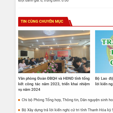
lượt đánh giá:
0
, trung bình:
0.00
TIN CÙNG CHUYÊN MỤC
Văn phòng Đoàn ĐBQH và HĐND tỉnh tổng
Bộ Lao độ
kết công tác năm 2023, triển khai nhiệm
lời kiến ng
vụ năm 2024
Chi bộ Phòng Tổng hợp, Thông tin, Dân nguyện sinh h
Bộ Xây dựng trả lời kiến nghị cử tri tỉnh Thanh Hóa kỳ