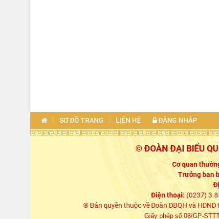
SƠ ĐỒ TRANG
LIÊN HỆ
ĐĂNG NHẬP
© ĐOÀN ĐẠI BIỂU Q
Cơ quan thường
Trưởng ban b
Đ
Điện thoại:
(0237) 3.8
® Bản quyền thuộc về Đoàn ĐBQH và HĐND tỉn
Giấy phép số 08/GP-STTTT