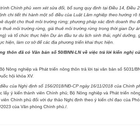
 trình Chính phủ
xem xét sửa đổi, bổ sung quy định tại Điều 14, Điều 2
 chi tiết thi hành một số điều của Luật Lâm nghiệp theo hướng rõ tr
hê duyệt cho thuê môi trường rừng; phương pháp xác định doanh thu đ
 thuê môi trường rừng, giá thuê môi trường rừng trong thời gian Dự á
) và tổ chức thực hiện Dự án đầu tư du lịch sinh thái, nghỉ dưỡng, giả
c hiện, làm cơ sở để các địa phương triển khai thực hiện.
g thôn đã có Văn bản số 50/BNN-LN về việc trả lời kiến nghị cử 
 Bộ Nông nghiệp và Phát triển nông thôn trả lời tại văn bản số 5031/
 Quốc hội khóa XV.
 điều của Nghị định số 156/2018/NĐ-CP ngày 16/11/2018 của Chính p
c lấy ý kiến thành viên Chính phủ; Bộ Nông nghiệp và Phát triển nôn
nh viên Chính phủ đối với dự thảo Nghị định theo ý kiến chỉ đạo của P
/2023 của Văn phòng Chính phủ./.