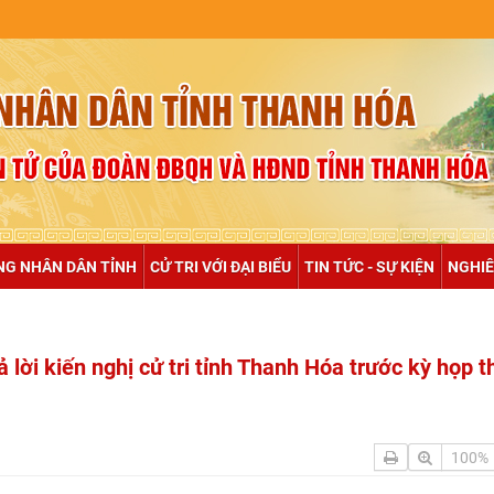
NULL
NG NHÂN DÂN TỈNH
CỬ TRI VỚI ĐẠI BIỂU
TIN TỨC - SỰ KIỆN
NGHIÊ
 lời kiến nghị cử tri tỉnh Thanh Hóa trước kỳ họp t
100%