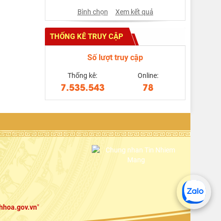
Bình chọn
Xem kết quả
THỐNG KÊ TRUY CẬP
Số lượt truy cập
Thống kê:
Online:
7.535.543
78
hhoa.gov.vn
"