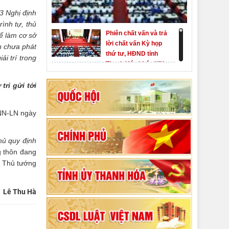
3 Nghị định
ình tự, thủ
Phiên chất vấn và trả
ể làm cơ sở
lời chất vấn Kỳ họp
n chưa phát
thứ tư, HĐND tỉnh
i trí trong
Thanh Hóa khóa XIX
Khai mạc kỳ họp thứ
Nhất, Quốc hội khóa
tri gửi tới
XVI
Hướng dẫn quy trình
BNN-LN ngày
bỏ phiếu bầu cử
ĐBQH khoá XVI và
hủ quy định
đại biểu HĐND các
80 năm Quốc hội Việt
g thôn đang
cấp nhiệm kỳ 2026-
Nam: vì lợi ích Nhân
hó Thủ tướng
2031
dân, vì sự phát triển
của đất nước
Bộ Chính trị duyệt nội
Lê Thu Hà
dung Đại hội đại biểu
Đảng bộ tỉnh Thanh
Hóa lần thứ XX,