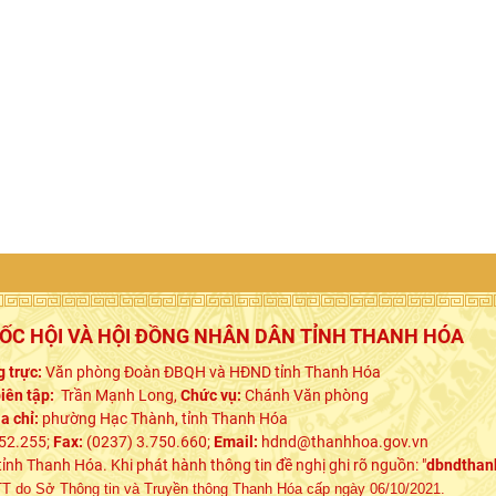
UỐC HỘI VÀ HỘI ĐỒNG NHÂN DÂN TỈNH THANH HÓA
 trực:
Văn phòng Đoàn ĐBQH và HĐND tỉnh Thanh Hóa
iên tập:
Trần Mạnh Long,
Chức vụ:
Chánh Văn phòng
ịa chỉ:
phường Hạc Thành, tỉnh Thanh Hóa
52.255;
Fax:
(0237) 3.750.660;
Email:
hdnd@thanhhoa.gov.vn
h Thanh Hóa. Khi phát hành thông tin đề nghị ghi rõ nguồn: "
dbndthan
 do Sở Thông tin và Truyền thông Thanh Hóa cấp ngày 06/10/2021.