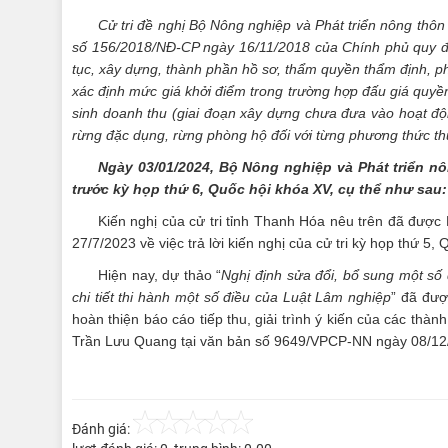
Cử tri đề nghị Bộ Nông nghiệp và Phát triển nông thôn
số 156/2018/NĐ-CP ngày 16/11/2018 của Chính phủ quy định
tục, xây dựng, thành phần hồ sơ, thẩm quyền thẩm định, p
xác định mức giá khởi điểm trong trường hợp đấu giá quyền
sinh doanh thu (giai đoạn xây dựng chưa đưa vào hoạt động
rừng đặc dụng, rừng phòng hộ đối với từng phương thức thự
Ngày 03/01/2024, Bộ Nông nghiệp và Phát triển nôn
trước kỳ họp thứ 6, Quốc hội khóa XV, cụ thể như sau:
Kiến nghị của cử tri tỉnh Thanh Hóa nêu trên đã được
27/7/2023 về việc trả lời kiến nghị của cử tri kỳ họp thứ 5,
Hiện nay, dự thảo “
Nghị định sửa đổi, bổ sung một số
chi tiết thi hành một số điều của Luật Lâm nghiệp
” đã đượ
hoàn thiện báo cáo tiếp thu, giải trình ý kiến của các thà
Trần Lưu Quang tại văn bản số 9649/VPCP-NN ngày 08/12
Đánh giá: