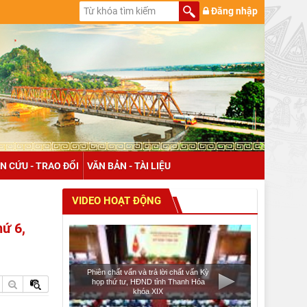
Đăng nhập
N CỨU - TRAO ĐỔI
VĂN BẢN - TÀI LIỆU
VIDEO HOẠT ĐỘNG
hứ 6,
Phiên chất vấn và trả lời chất vấn Kỳ
họp thứ tư, HĐND tỉnh Thanh Hóa
khóa XIX