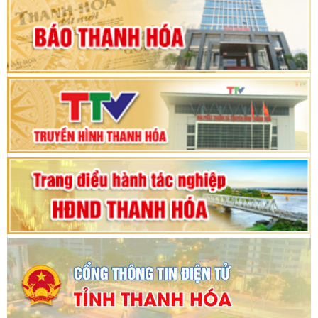
hội khóa XV
Phiên thảo luận Kỳ họp thứ 24, HĐND tỉnh
Thanh Hóa khóa XVIII, nhiệm kỳ 2021 - 2026
Bế mạc Kỳ họp thứ hai bốn, Hội đồng nhân dân
tỉnh khoá XVIII