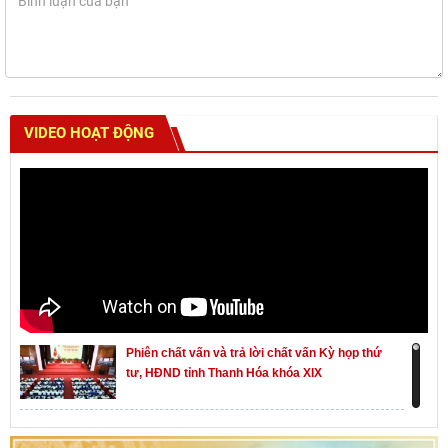
VIDEO HOẠT ĐỘNG
Phiên chất vấn và trả lời chất vấn Kỳ họp thứ
tư, HĐND tỉnh Thanh Hóa khóa XIX
Khai mạc kỳ họp thứ Nhất, Quốc hội khóa XVI