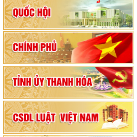
Hướng dẫn quy trình bỏ phiếu bầu cử ĐBQH
khoá XVI và đại biểu HĐND các cấp nhiệm kỳ
2026-2031
80 năm Quốc hội Việt Nam: vì lợi ích Nhân dân,
vì sự phát triển của đất nước
Bộ Chính trị duyệt nội dung Đại hội đại biểu
Đảng bộ tỉnh Thanh Hóa lần thứ XX, nhiệm kỳ
2025 - 2030
Đại hội đại biểu Đảng bộ xã Yên Thọ lần thứ I,
nhiệm kỳ 2025 – 2030
Đại hội Đảng bộ xã Yên Ninh lần thứ nhất,
nhiệm kỳ 2025 - 2030
Khai mạc Kỳ họp bất thường lần thứ 9, Quốc