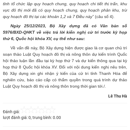
tỉnh tổ chức lập quy hoạch chung, quy hoạch chi tiết thị trấn, khu
vực đô thị mới đã có quy hoạch chung, quy hoạch phân khu, trừ
quy hoạch đô thị tại các khoản 1,2 và 7 Điều này”
(câu số 4).
Ngày
25/12/2023
, Bộ Xây dựng đã có Văn bản số
5976
/BXD-
QHKT
về việc trả lời kiến nghị cử tri
trước kỳ họp
thứ 6, Quốc hội khóa XV
, cụ thể như sau:
Về vấn đề này, Bộ Xây dựng hiện được giao là cơ quan chủ trì
soạn thảo Luật Quy hoạch đô thị và nông thôn dự kiến trình Quốc
hội thảo luận lần đầu tại kỳ họp thứ 7 và dự kiến thông qua tại kỳ
họp thứ 8 Quốc hội khóa XV. Đối với nội dung kiến nghị nêu trên,
Bộ Xây dựng xin ghi nhận ý kiến của cử tri tỉnh Thanh Hóa để
nghiên cứu, báo cáo cấp có thẩm quyền trong quá trình dự thảo
Luật Quy hoạch đô thị và nông thôn trong thời gian tới./.
Lê Thu Hà
Đánh giá:
lượt đánh giá:
0
, trung bình:
0.00