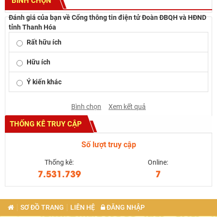
BÌNH CHỌN
Đánh giá của bạn về Cổng thông tin điện tử Đoàn ĐBQH và HĐND
tỉnh Thanh Hóa
Rất hữu ích
Hữu ích
Ý kiến khác
Bình chọn
Xem kết quả
THỐNG KÊ TRUY CẬP
Số lượt truy cập
Thống kê:
Online:
7.531.739
7
SƠ ĐỒ TRANG
LIÊN HỆ
ĐĂNG NHẬP