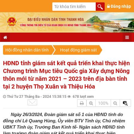
Đăng nhập
Hội đồng nhân dân tỉnh
Hoạt động giám sát
HĐND tỉnh giám sát kết quả triển khai thực hiện
Chương trình Mục tiêu Quốc gia Xây dựng Nông
thôn mới từ năm 2021 – 2023 trên địa bàn tỉnh
tại 2 huyện Thọ Xuân và Thiệu Hóa
Thứ Tư 27 Tháng Ba - 2024 15:38:15
678 lượt xem
100%
Ngày 26/3/2024, Đoàn giám sát số 1 của HĐND tỉnh do
đồng chí Lê Quang Hùng, Ủy viên BTV Tỉnh ủy, Chủ nhiệm
UBKT Tỉnh ủy, Trưởng Ban Kinh tế- Ngân sách HĐND tỉnh
làm trưởng đoàn giám sát kết quả triển khai thực hiện