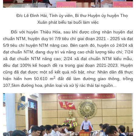
Đ/c Lê Đình Hải, Tỉnh ủy viên, Bí thư Huyện ủy huyện Thọ
Xuân phát biểu tại buổi làm việc
Đối với huyện Thiệu Hóa, sau khi được công nhận huyện đạt
chuẩn NTM, huyện duy trì 7/9 tiêu chí giai đoạn 2021 - 2025 và đạt
5/9 tiêu chí huyện NTM nâng cao. Bên cạnh đó, huyện có 24/24 xã
đạt chuẩn NTM, đang duy trì và nâng cao chất lượng tiêu chí; 7/24
xã đạt chuẩn NTM nâng cao; 2/24 xã đạt chuẩn NTM kiểu mẫu,
đều đạt 100% kế hoạch đề ra trong giai đoạn 2021-2023. Huyện
cũng đã đạt được một số kết quả nổi bật, như: Nhân dân đã thực
2
hiện hiến hơn 50.610 m
đất để làm đường giao thông, trồng
107,5km đường hoa, phân loại và xử lý rác thải tại nguồn...