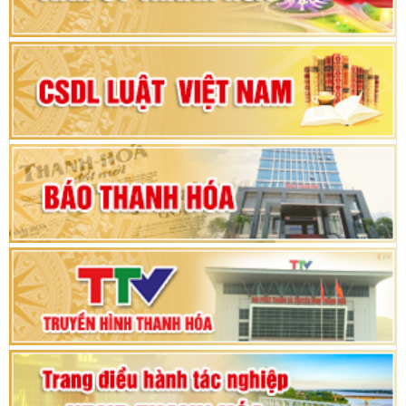
Đại hội đại biểu Đảng bộ xã Yên Thọ lần thứ I,
nhiệm kỳ 2025 – 2030
Đại hội Đảng bộ xã Yên Ninh lần thứ nhất,
nhiệm kỳ 2025 - 2030
Khai mạc Kỳ họp bất thường lần thứ 9, Quốc
hội khóa XV
Phiên thảo luận Kỳ họp thứ 24, HĐND tỉnh
Thanh Hóa khóa XVIII, nhiệm kỳ 2021 - 2026
Bế mạc Kỳ họp thứ hai bốn, Hội đồng nhân dân
tỉnh khoá XVIII