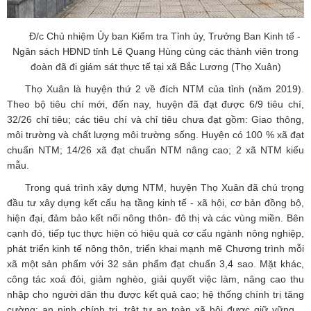
Đ/c Chủ nhiệm Ủy ban Kiểm tra Tỉnh ủy, Trưởng Ban Kinh tế -
Ngân sách HĐND tỉnh Lê Quang Hùng cùng các thành viên trong
đoàn đã đi giám sát thực tế tại xã Bắc Lương (Thọ Xuân)
Thọ Xuân là huyện thứ 2 về đích NTM của tỉnh (năm 2019).
Theo bộ tiêu chí mới, đến nay, huyện đã đạt được 6/9 tiêu chí,
32/26 chỉ tiêu; các tiêu chí và chỉ tiêu chưa đạt gồm: Giao thông,
môi trường và chất lượng môi trường sống. Huyện có 100 % xã đạt
chuẩn NTM; 14/26 xã đạt chuẩn NTM nâng cao; 2 xã NTM kiểu
mẫu.
Trong quá trình xây dựng NTM, huyện Thọ Xuân đã chú trọng
đầu tư xây dựng kết cấu hạ tầng kinh tế - xã hội, cơ bản đồng bộ,
hiện đại, đảm bảo kết nối nông thôn- đô thị và các vùng miền. Bên
cạnh đó, tiếp tục thực hiện có hiệu quả cơ cấu ngành nông nghiệp,
phát triển kinh tế nông thôn, triển khai mạnh mẽ Chương trình mỗi
xã một sản phẩm với 32 sản phẩm đạt chuẩn 3,4 sao. Mặt khác,
công tác xoá đói, giảm nghèo, giải quyết việc làm, nâng cao thu
nhập cho người dân thu được kết quả cao; hệ thống chính trị tăng
cường; an ninh chính trị, trật tự an toàn xã hội được giữ vững…