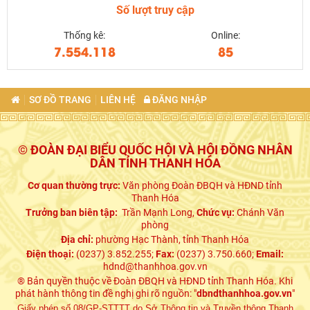
Số lượt truy cập
Thống kê:
Online:
7.554.118
85
SƠ ĐỒ TRANG
LIÊN HỆ
ĐĂNG NHẬP
© ĐOÀN ĐẠI BIỂU QUỐC HỘI VÀ HỘI ĐỒNG NHÂN
DÂN TỈNH THANH HÓA
Cơ quan thường trực:
Văn phòng Đoàn ĐBQH và HĐND tỉnh
Thanh Hóa
Trưởng ban biên tập:
Trần Mạnh Long,
Chức vụ:
Chánh Văn
phòng
Địa chỉ:
phường Hạc Thành, tỉnh Thanh Hóa
Điện thoại:
(0237) 3.852.255;
Fax:
(0237) 3.750.660;
Email:
hdnd@thanhhoa.gov.vn
® Bản quyền thuộc về Đoàn ĐBQH và HĐND tỉnh Thanh Hóa. Khi
phát hành thông tin đề nghị ghi rõ nguồn: "
dbndthanhhoa.gov.vn
"
Giấy phép số 08/GP-STTTT do Sở Thông tin và Truyền thông Thanh