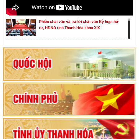
Phiên chất vấn và trả lời chất vấn Kỳ họp thứ
tư, HĐND tỉnh Thanh Hóa khóa XIX
Khai mạc kỳ họp thứ Nhất, Quốc hội khóa XVI
Hướng dẫn quy trình bỏ phiếu bầu cử ĐBQH
khoá XVI và đại biểu HĐND các cấp nhiệm kỳ
2026-2031
80 năm Quốc hội Việt Nam: vì lợi ích Nhân dân,
vì sự phát triển của đất nước
Bộ Chính trị duyệt nội dung Đại hội đại biểu
Đảng bộ tỉnh Thanh Hóa lần thứ XX, nhiệm kỳ
2025 - 2030