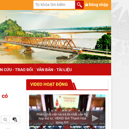
Đăng nhập
N CỨU - TRAO ĐỔI
VĂN BẢN - TÀI LIỆU
VIDEO HOẠT ĐỘNG
 có
Phiên chất vấn và trả lời chất vấn Kỳ
họp thứ tư, HĐND tỉnh Thanh Hóa
khóa XIX