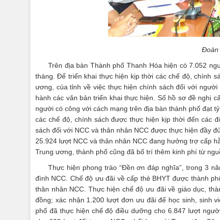
Đoàn 
Trên địa bàn Thành phố Thanh Hóa hiện có 7.052 ngư
tháng. Để triển khai thực hiện kịp thời các chế độ, chính
ương, của tỉnh về việc thực hiện chính sách đối với người
hành các văn bản triển khai thực hiện. Số hồ sơ đề nghị c
người có công với cách mạng trên địa bàn thành phố đạt tỷ l
các chế độ, chính sách được thực hiện kịp thời đến các 
sách đối với NCC và thân nhân NCC được thực hiện đầy đủ, 
25.924 lượt NCC và thân nhân NCC đang hưởng trợ cấp hằng
Trung ương, thành phố cũng đã bố trí thêm kinh phí từ ngu
Thực hiện phong trào “Đền ơn đáp nghĩa”, trong 3 n
đình NCC. Chế độ ưu đãi về cấp thẻ BHYT được thành phố 
thân nhân NCC. Thực hiện chế độ ưu đãi về giáo dục, thành
đồng; xác nhận 1.200 lượt đơn ưu đãi để học sinh, sinh
phố đã thực hiện chế độ điều dưỡng cho 6.847 lượt người