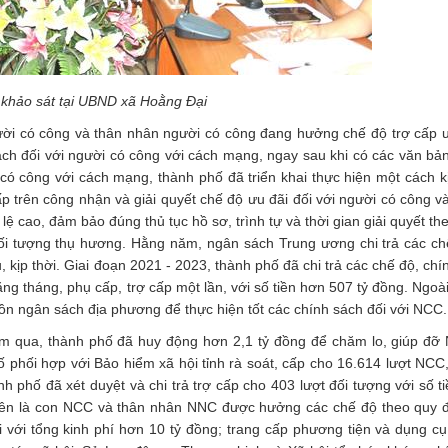
khảo sát tại UBND xã Hoằng Đại
ời có công và thân nhân người có công đang hưởng chế độ trợ cấp 
 sách đối với người có công với cách mạng, ngay sau khi có các văn bả
 có công với cách mạng, thành phố đã triển khai thực hiện một cách kị
ấp trên công nhận và giải quyết chế độ ưu đãi đối với người có công v
ệ cao, đảm bảo đúng thủ tục hồ sơ, trình tự và thời gian giải quyết th
đối tượng thụ hương. Hằng năm, ngân sách Trung ương chi trả các ch
kịp thời. Giai đoạn 2021 - 2023, thành phố đã chi trả các chế độ, chí
 tháng, phụ cấp, trợ cấp một lần, với số tiền hơn 507 tỷ đồng. Ngoà
ồn ngân sách địa phương để thực hiện tốt các chính sách đối với NCC.
ăm qua, thành phố đã huy động hơn 2,1 tỷ đồng để chăm lo, giúp đỡ
phối hợp với Bảo hiểm xã hội tỉnh rà soát, cấp cho 16.614 lượt NCC,
 phố đã xét duyệt và chi trả trợ cấp cho 403 lượt đối tượng với số ti
 viên là con NCC và thân nhân NNC được hưởng các chế độ theo quy 
 với tổng kinh phí hơn 10 tỷ đồng; trang cấp phương tiện và dụng cụ