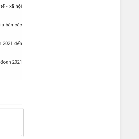
tế - xã hội
địa bàn các
m 2021 đến
i đoạn 2021