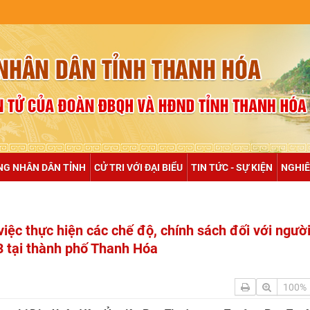
NULL
NG NHÂN DÂN TỈNH
CỬ TRI VỚI ĐẠI BIỂU
TIN TỨC - SỰ KIỆN
NGHIÊ
iệc thực hiện các chế độ, chính sách đối với người
3 tại thành phố Thanh Hóa
100%