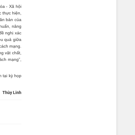
óa - Xã hội
 thực hiện,
văn bản của
 huấn, nâng
đề nghị xác
ệu quả giữa
 cách mạng.
g vật chất,
cách mạng”,
 tại kỳ họp
Thùy Linh