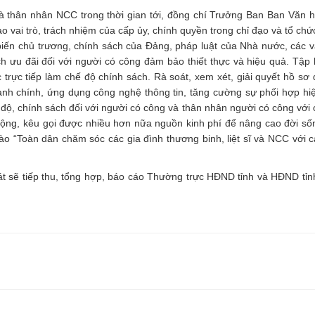
và thân nhân NCC trong thời gian tới, đồng chí Trưởng Ban Ban Văn h
 vai trò, trách nhiệm của cấp ủy, chính quyền trong chỉ đạo và tổ chức
iến chủ trương, chính sách của Đảng, pháp luật của Nhà nước, các 
ch ưu đãi đối với người có công đảm bảo thiết thực và hiệu quả. Tập
rực tiếp làm chế độ chính sách. Rà soát, xem xét, giải quyết hồ sơ 
nh chính, ứng dụng công nghệ thông tin, tăng cường sự phối hợp hi
 độ, chính sách đối với người có công và thân nhân người có công với
 động, kêu gọi được nhiều hơn nữa nguồn kinh phí để nâng cao đời sốn
 “Toàn dân chăm sóc các gia đình thương binh, liệt sĩ và NCC với 
t sẽ tiếp thu, tổng hợp, báo cáo Thường trực HĐND tỉnh và HĐND tỉnh