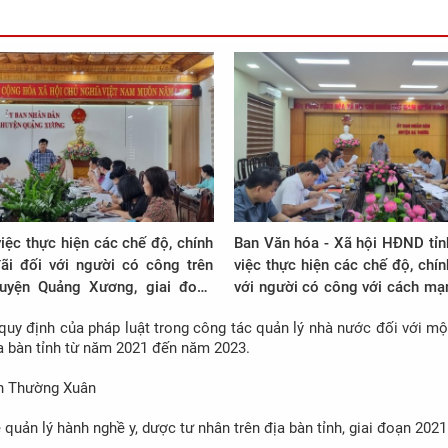
iệc thực hiện các chế độ, chính
Ban Văn hóa - Xã hội HĐND tỉn
ãi đối với người có công trên
việc thực hiện các chế độ, chí
uyện Quảng Xương, giai đoạn
với người có công với cách mạn
23
bàn tỉnh, giai đoạn 2021 - 2023
quy định của pháp luật trong công tác quản lý nhà nước đối với m
địa bàn tỉnh từ năm 2021 đến năm 2023.
ện Thường Xuân
quản lý hành nghề y, dược tư nhân trên địa bàn tỉnh, giai đoạn 2021