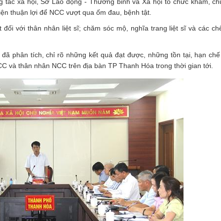
g tác xã hội, Sở Lao động - Thương binh và Xã hội tổ chức khám, c
iện thuận lợi để NCC vượt qua ốm đau, bệnh tật.
t đối với thân nhân liệt sĩ; chăm sóc mộ, nghĩa trang liệt sĩ và các c
 đã phân tích, chỉ rõ những kết quả đạt được, những tồn tại, hạn chế
NCC và thân nhân NCC trên địa bàn TP Thanh Hóa trong thời gian tới.