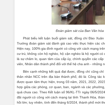
Đoàn giám sát của Ban Văn hóa 
Phát biểu kết luận buổi giám sát, đồng chí Đào Xuâ
Trưởng đoàn giám sát đánh giá cao việc thực hiện các c
Hiện nay, 100% gia đình người có công với cách mạng trê
cư trú, không còn hộ nghèo, hộ cận nghèo là hộ người có 
là sự chăm lo, quan tâm của cấp ủy, chính quyền các cấp t
viên, Nhân dân thành phố đối với thế hệ cha anh - những 
Bên cạnh những kết quả đạt được, đồng chí cũng chỉ r
thân nhân NCC trên địa bàn thành phố, đó là: Công tác ki
được quan tâm thực hiện, trong 03 năm, 2021, 2022, 2023
hợp giữa các phòng, cơ quan, ban, ngành và các phường, x
quả chưa cao. Theo Kết luận số 96/KL-TTr ngày 06/5/2024
đãi người có công với cách mạng tại tỉnh Thanh Hóa, thà
hồi lớn; tuy nhiên, tính đến tháng 6/2024, thành phố mới th