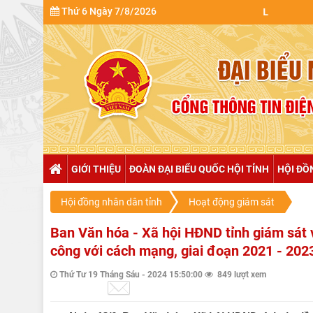
Thứ 6 Ngày 7/8/2026
GIỚI THIỆU
ĐOÀN ĐẠI BIỂU QUỐC HỘI TỈNH
HỘI ĐỒ
Hội đồng nhân dân tỉnh
Hoạt động giám sát
Ban Văn hóa - Xã hội HĐND tỉnh giám sát v
công với cách mạng, giai đoạn 2021 - 202
Thứ Tư 19 Tháng Sáu - 2024 15:50:00
849 lượt xem