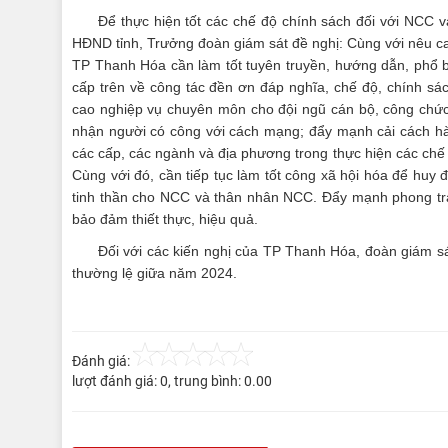
Để thực hiện tốt các chế độ chính sách đối với NCC 
HĐND tỉnh, Trưởng đoàn giám sát đề nghị: Cùng với nêu cao
TP Thanh Hóa cần làm tốt tuyên truyền, hướng dẫn, phổ b
cấp trên về công tác đền ơn đáp nghĩa, chế độ, chính sá
cao nghiệp vụ chuyên môn cho đội ngũ cán bộ, công chức t
nhận người có công với cách mạng; đẩy mạnh cải cách hà
các cấp, các ngành và địa phương trong thực hiện các chế
Cùng với đó, cần tiếp tục làm tốt công xã hội hóa để huy
tinh thần cho NCC và thân nhân NCC. Đẩy mạnh phong trào
bảo đảm thiết thực, hiệu quả.
Đối với các kiến nghị của TP Thanh Hóa, đoàn giám sá
thường lệ giữa năm 2024.
Đánh giá:
lượt đánh giá:
0
, trung bình:
0.00