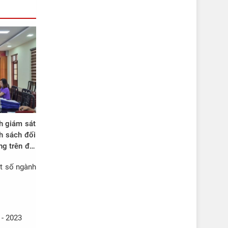
h giám sát
nh sách đối
g trên địa
ột số ngành
 - 2023