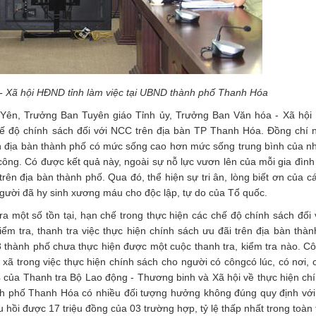
- Xã hội HĐND tỉnh làm việc tại UBND thành phố Thanh Hóa
n Yên, Trưởng Ban Tuyên giáo Tỉnh ủy, Trưởng Ban Văn hóa - Xã hội
hế độ chính sách đối với NCC trên địa bàn TP Thanh Hóa. Đồng chí
n địa bàn thành phố có mức sống cao hơn mức sống trung bình của n
công. Có được kết quả này, ngoài sự nỗ lực vươn lên của mỗi gia đình
rên địa bàn thành phố. Qua đó, thể hiện sự tri ân, lòng biết ơn của c
người đã hy sinh xương máu cho độc lập, tự do của Tổ quốc.
a một số tồn tại, hạn chế trong thực hiện các chế độ chính sách đối
ểm tra, thanh tra việc thực hiện chính sách ưu đãi trên địa bàn thà
 thành phố chưa thực hiện được một cuộc thanh tra, kiểm tra nào. Cô
ã trong việc thực hiện chính sách cho người có côngcó lúc, có nơi, c
 của Thanh tra Bộ Lao động - Thương binh và Xã hội về thực hiện ch
nh phố Thanh Hóa có nhiều đối tượng hưởng không đúng quy định với 
u hồi được 17 triệu đồng của 03 trường hợp, tỷ lệ thấp nhất trong toàn 