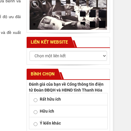
hữa bệnh và
hế độ ưu đãi
 và đề xuất
LIÊN KẾT WEBSITE
BÌNH CHỌN
Đánh giá của bạn về Cổng thông tin điện
tử Đoàn ĐBQH và HĐND tỉnh Thanh Hóa
Rất hữu ích
Hữu ích
Ý kiến khác