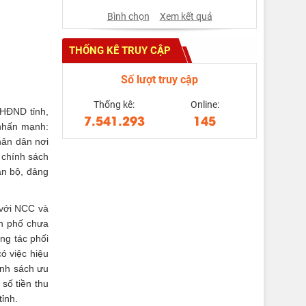
Bình chọn
Xem kết quả
THỐNG KÊ TRUY CẬP
Số lượt truy cập
Thống kê:
Online:
 HĐND tỉnh,
7.541.293
145
 nhấn mạnh:
hân dân nơi
 chính sách
án bộ, đảng
 với NCC và
nh phố chưa
ng tác phối
ó việc hiệu
ính sách ưu
số tiền thu
tỉnh.