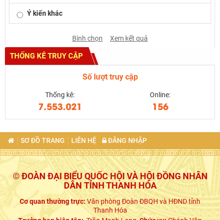
Ý kiến khác
Bình chọn
Xem kết quả
THỐNG KÊ TRUY CẬP
Số lượt truy cập
Thống kê:
Online:
7.553.021
156
SƠ ĐỒ TRANG
LIÊN HỆ
ĐĂNG NHẬP
© ĐOÀN ĐẠI BIỂU QUỐC HỘI VÀ HỘI ĐỒNG NHÂN
DÂN TỈNH THANH HÓA
Cơ quan thường trực:
Văn phòng Đoàn ĐBQH và HĐND tỉnh
Thanh Hóa