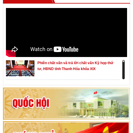
Phiên chất vấn và trả lời chất vấn Kỳ họp thứ
tư, HĐND tỉnh Thanh Hóa khóa XIX
Khai mạc kỳ họp thứ Nhất, Quốc hội khóa XVI
Hướng dẫn quy trình bỏ phiếu bầu cử ĐBQH
khoá XVI và đại biểu HĐND các cấp nhiệm kỳ
2026-2031
80 năm Quốc hội Việt Nam: vì lợi ích Nhân dân,