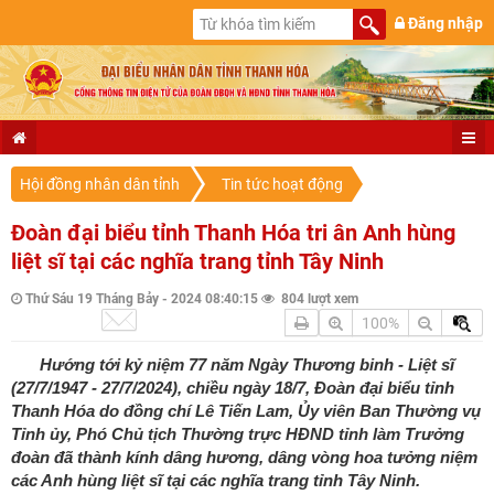
Đăng nhập
Hội đồng nhân dân tỉnh
Tin tức hoạt động
Đoàn đại biểu tỉnh Thanh Hóa tri ân Anh hùng
liệt sĩ tại các nghĩa trang tỉnh Tây Ninh
Thứ Sáu 19 Tháng Bảy - 2024 08:40:15
804 lượt xem
100%
Hướng tới kỷ niệm 77 năm Ngày Thương binh - Liệt sĩ
(27/7/1947 - 27/7/2024), chiều ngày 18/7, Đoàn đại biểu tỉnh
Thanh Hóa do đồng chí Lê Tiến Lam, Ủy viên Ban Thường vụ
Tỉnh ủy, Phó Chủ tịch Thường trực HĐND tỉnh làm Trưởng
đoàn đã thành kính dâng hương, dâng vòng hoa tưởng niệm
các Anh hùng liệt sĩ tại các nghĩa trang tỉnh Tây Ninh.