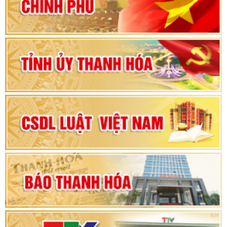
vì sự phát triển của đất nước
Bộ Chính trị duyệt nội dung Đại hội đại biểu
Đảng bộ tỉnh Thanh Hóa lần thứ XX, nhiệm kỳ
2025 - 2030
Đại hội đại biểu Đảng bộ xã Yên Thọ lần thứ I,
nhiệm kỳ 2025 – 2030
Đại hội Đảng bộ xã Yên Ninh lần thứ nhất,
nhiệm kỳ 2025 - 2030
Khai mạc Kỳ họp bất thường lần thứ 9, Quốc
hội khóa XV
Phiên thảo luận Kỳ họp thứ 24, HĐND tỉnh
Thanh Hóa khóa XVIII, nhiệm kỳ 2021 - 2026