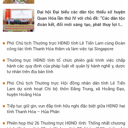
Đại hội Đại biểu các dân tộc thiểu số huyện
Quan Hóa lần thứ IV với chủ đề: “Các dân tộc
đoàn kết, đổi mới sáng tạo, phát thuy lợi thế,
tiềm năng, hội nhập và phát triển bền vững”
Phó Chủ tịch Thường trực HĐND tỉnh Lê Tiến Lam cùng Đoàn
công tác tỉnh Thanh Hóa thăm và làm việc tại Singapore
Thường trực HĐND tỉnh tổ chức phiên giải trình việc chấp
hành các quy định của pháp luật về quản lý hành nghề y, dược
tư nhân trên địa bàn tỉnh
Phó Chủ tịch Thường trực Hội đồng nhân dân tỉnh Lê Tiến
Lam dự sinh hoạt Chi bộ thôn Đằng Trung, xã Hoằng Đạo,
huyện Hoằng Hóa
Tiếp tục giữ gìn, vun đắp tình hữu nghị đặc biệt giữa HĐND hai
tỉnh Thanh Hóa – Hủa Phăn
Phiên họp thứ 26 Thường trực HĐND tỉnh: Thống nhất chương