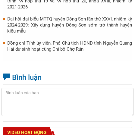
trình Kỳ họp thứ 19 và Kỳ họp thứ 20, khóa XVIII, nhiệm kỳ
2021-2026
Đại hội đại biểu MTTQ huyện Đông Sơn lần thứ XXVI, nhiệm kỳ
2024-2029: Xây dựng huyện Đông Sơn sớm trở thành huyện
kiểu mẫu
Đồng chí Tỉnh ủy viên, Phó Chủ tịch HĐND tỉnh Nguyễn Quang
Hải dự sinh hoạt cùng Chi bộ Chợ Rủn
Bình luận
VIDEO HOẠT ĐỘNG