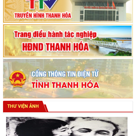
Bế mạc Kỳ họp thứ hai bốn, Hội đồng nhân dân
tỉnh khoá XVIII
THƯ VIỆN ẢNH