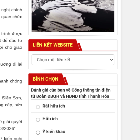
 nghị chính
ơ quan chức
 trình được
t để đầu tư
LIÊN KẾT WEBSITE
ợi cho giao
ương đi lại
BÌNH CHỌN
nhanh chóng
Đánh giá của bạn về Cổng thông tin điện
tử Đoàn ĐBQH và HĐND tỉnh Thanh Hóa
 Điền Sơn,
ng cấp, sửa
Rất hữu ích
Hữu ích
 giải quyết
 3/2026”.
Ý kiến khác
7 kiến nghị