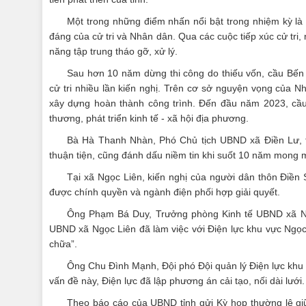
Một trong những điểm nhấn nổi bật trong nhiệm kỳ là
đáng của cử tri và Nhân dân. Qua các cuộc tiếp xúc cử tr
năng tập trung tháo gỡ, xử lý.
Sau hơn 10 năm dừng thi công do thiếu vốn, cầu Bến
cử tri nhiều lần kiến nghị. Trên cơ sở nguyện vọng của 
xây dựng hoàn thành công trình. Đến đầu năm 2023, cầu
thương, phát triển kinh tế - xã hội địa phương.
Bà Hà Thanh Nhàn, Phó Chủ tịch UBND xã Điền Lư, tỉn
thuận tiện, cũng đánh dấu niềm tin khi suốt 10 năm mong 
Tại xã Ngọc Liên, kiến nghị của người dân thôn Điền
được chính quyền và ngành điện phối hợp giải quyết.
Ông Phạm Bá Duy, Trưởng phòng Kinh tế UBND xã Ngọ
UBND xã Ngọc Liên đã làm việc với Điện lực khu vực Ngọ
chữa”.
Ông Chu Đình Mạnh, Đội phó Đội quản lý Điện lực khu 
vấn đề này, Điện lực đã lập phương án cải tạo, nối dài lướ
Theo báo cáo của UBND tỉnh gửi Kỳ họp thường lệ giữ