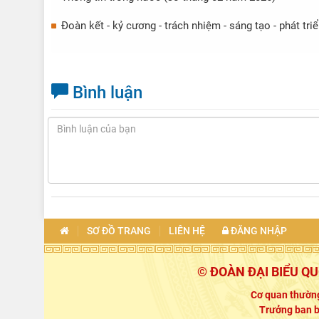
Đoàn kết - kỷ cương - trách nhiệm - sáng tạo - phát tr
Bình luận
SƠ ĐỒ TRANG
LIÊN HỆ
ĐĂNG NHẬP
© ĐOÀN ĐẠI BIỂU Q
Cơ quan thường
Trưởng ban b