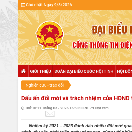
Chủ nhật Ngày 9/8/2026
GIỚI THIỆU
ĐOÀN ĐẠI BIỂU QUỐC HỘI TỈNH
HỘI ĐỒ
Nghiên cứu - trao đổi
Dấu ấn đổi mới và trách nhiệm của HĐND 
Thứ Tư 11 Tháng Ba - 2026 16:50:00
79 lượt xem
Nhiệm kỳ 2021 – 2026 đánh dấu nhiều đổi mới qua
cảnh yêu cầu phát triển ngày càng cao, cùng với những