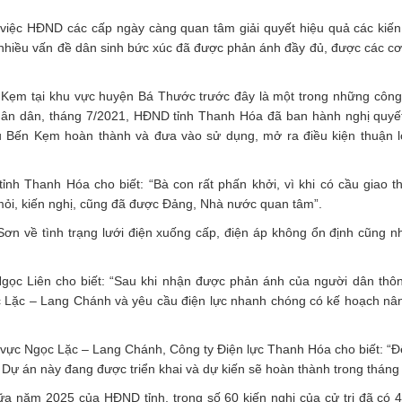
 việc HĐND các cấp ngày càng quan tâm giải quyết hiệu quả các kiến
i, nhiều vấn đề dân sinh bức xúc đã được phản ánh đầy đủ, được các c
 Kẹm tại khu vực huyện Bá Thước trước đây là một trong những công
Nhân dân, tháng 7/2021, HĐND tỉnh Thanh Hóa đã ban hành nghị quyế
 Bến Kẹm hoàn thành và đưa vào sử dụng, mở ra điều kiện thuận l
h Thanh Hóa cho biết: “Bà con rất phấn khởi, vì khi có cầu giao th
mỏi, kiến nghị, cũng đã được Đảng, Nhà nước quan tâm”.
 Sơn về tình trạng lưới điện xuống cấp, điện áp không ổn định cũng 
c Liên cho biết: “Sau khi nhận được phản ánh của người dân thôn
c Lặc – Lang Chánh và yêu cầu điện lực nhanh chóng có kế hoạch nâ
vực Ngọc Lặc – Lang Chánh, Công ty Điện lực Thanh Hóa cho biết: “Để
i. Dự án này đang được triển khai và dự kiến sẽ hoàn thành trong tháng
a năm 2025 của HĐND tỉnh, trong số 60 kiến nghị của cử tri đã có 4