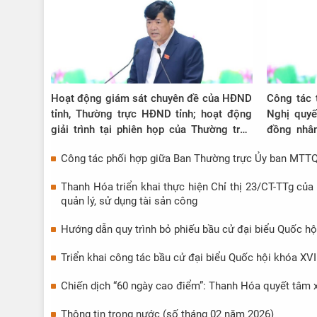
Hoạt động giám sát chuyên đề của HĐND
Công tác 
tỉnh, Thường trực HĐND tỉnh; hoạt động
Nghị quyế
giải trình tại phiên họp của Thường trực
đồng nhân
HĐND tỉnh khóa XVIII, nhiệm kỳ 2021 -
cần lưu ý 
Công tác phối hợp giữa Ban Thường trực Ủy ban MTTQ 
2026
Thanh Hóa triển khai thực hiện Chỉ thị 23/CT-TTg củ
quản lý, sử dụng tài sản công
Hướng dẫn quy trình bỏ phiếu bầu cử đại biểu Quốc hộ
Triển khai công tác bầu cử đại biểu Quốc hội khóa XV
Chiến dịch “60 ngày cao điểm”: Thanh Hóa quyết tâm 
Thông tin trong nước (số tháng 02 năm 2026)