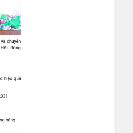
 và chuyển
g
ao hiệu quả
2031
ông bằng