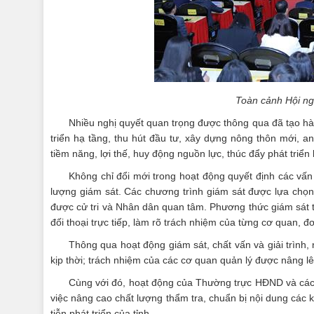
Toàn cảnh Hội ng
Nhiều nghị quyết quan trọng được thông qua đã tạo hành
triển hạ tầng, thu hút đầu tư, xây dựng nông thôn mới, a
tiềm năng, lợi thế, huy động nguồn lực, thúc đẩy phát triển
Không chỉ đổi mới trong hoạt động quyết định các vấ
lượng giám sát. Các chương trình giám sát được lựa chọn
được cử tri và Nhân dân quan tâm. Phương thức giám sát ti
đối thoại trực tiếp, làm rõ trách nhiệm của từng cơ quan, đơ
Thông qua hoạt động giám sát, chất vấn và giải trình, 
kịp thời; trách nhiệm của các cơ quan quản lý được nâng l
Cùng với đó, hoạt động của Thường trực HĐND và các 
việc nâng cao chất lượng thẩm tra, chuẩn bị nội dung các 
tiễn phát triển của tỉnh.