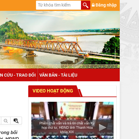
Đăng nhập
N CỨU - TRAO ĐỔI
VĂN BẢN - TÀI LIỆU
VIDEO HOẠT ĐỘNG
Phiên chất vấn và trả lời chất vấn Kỳ
họp thứ tư, HĐND tỉnh Thanh Hóa
rong bối
khóa XIX
iới, HĐND