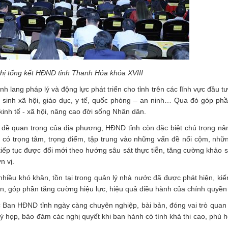
hị tổng
kết HĐND tỉnh Thanh Hóa khóa XVIII
 lang pháp lý và động lực phát triển cho tỉnh trên các lĩnh vực đầu t
n sinh xã hội, giáo dục, y tế, quốc phòng – an ninh… Qua đó góp phầ
 kinh tế - xã hội, nâng cao đời sống Nhân dân.
n đề quan trọng của địa phương, HĐND tỉnh còn đặc biệt chú trọng nâ
 có trọng tâm, trọng điểm, tập trung vào những vấn đề nổi cộm, nhữ
ếp tục được đổi mới theo hướng sâu sát thực tiễn, tăng cường khảo sá
n vị.
nhiều khó khăn, tồn tại trong quản lý nhà nước đã được phát hiện, kiế
ên, góp phần tăng cường hiệu lực, hiệu quả điều hành của chính quyền
Ban HĐND tỉnh ngày càng chuyên nghiệp, bài bản, đóng vai trò quan 
kỳ họp, bảo đảm các nghị quyết khi ban hành có tính khả thi cao, phù h