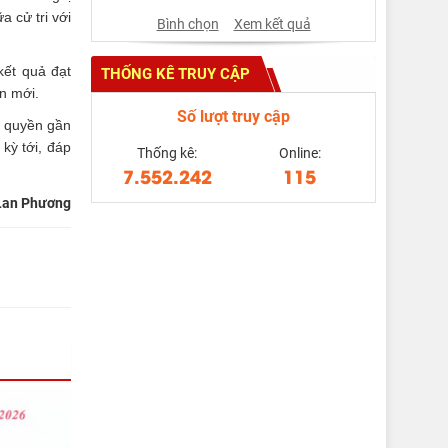
a cử tri với
Bình chọn
Xem kết quả
kết quả đạt
THỐNG KÊ TRUY CẬP
n mới.
Số lượt truy cập
h quyền gần
kỳ tới, đáp
Thống kê:
Online:
7.552.242
115
Lan Phương