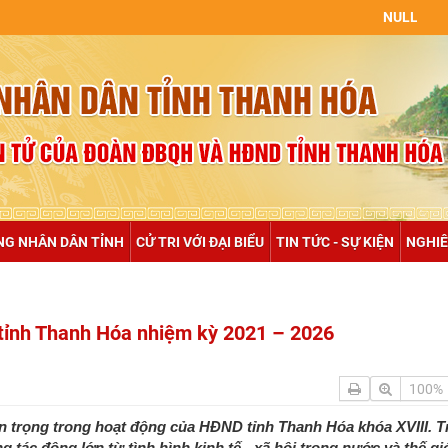
NULL
NG NHÂN DÂN TỈNH
CỬ TRI VỚI ĐẠI BIỂU
TIN TỨC - SỰ KIỆN
NGHIÊ
tỉnh Thanh Hóa nhiệm kỳ 2021 – 2026
100%
n trọng trong hoạt động của HĐND tỉnh Thanh Hóa khóa XVIII. T
 tác động lớn từ tình hình kinh tế - xã hội trong nước và thế g