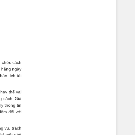
g chức cách
ụ hằng ngày
ân tích tài
hay thế vai
g cách. Giá
ý thông tin
iệm đối với
g vụ, trách
 bí mật nhà