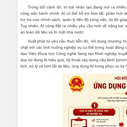
Trong bối cảnh đó, trí tuệ nhân tạo đang mở ra nhiề
công việc hành chính. AI có thể hỗ trợ tóm tắt, phân tích d
trợ tra cứu chính sách, quản lý tiến độ công việc, từ đó giú
Tuy nhiên, AI cũng đặt ra nhiều yêu cầu mới về năng lực
an toàn dữ liệu và bí mật nhà nước.
Xuất phát từ yêu cầu thực tiễn đó, nội dung chương t
chặt với các tình huống nghiệp vụ cụ thể trong hoạt động
đạo Viện Khoa học Công nghệ Sáng tạo Khởi nghiệp truyền 
duy sử dụng AI hiệu quả; kỹ thuật xây dựng câu lệnh (prom
tích, xử lý và tóm tắt tài liệu; ứng dụng AI trong phục vụ kỳ