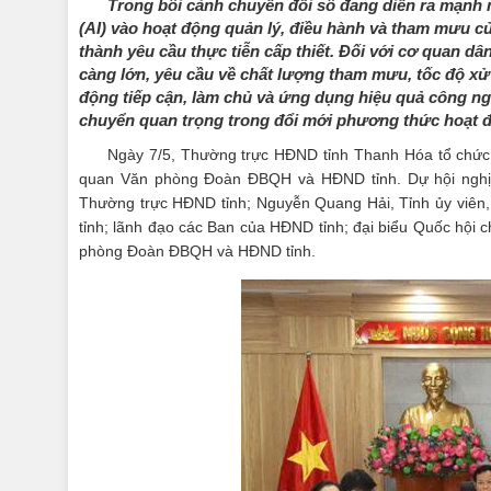
Trong bối cảnh chuyển đổi số đang diễn ra mạnh mẽ
(AI) vào hoạt động quản lý, điều hành và tham mưu c
thành yêu cầu thực tiễn cấp thiết. Đối với cơ quan dâ
càng lớn, yêu cầu về chất lượng tham mưu, tốc độ xử
động tiếp cận, làm chủ và ứng dụng hiệu quả công ng
chuyển quan trọng trong đổi mới phương thức hoạt đ
Ngày 7/5, Thường trực HĐND tỉnh Thanh Hóa tổ chức h
quan Văn phòng Đoàn ĐBQH và HĐND tỉnh. Dự hội nghị c
Thường trực HĐND tỉnh; Nguyễn Quang Hải, Tỉnh ủy viên
tỉnh; lãnh đạo các Ban của HĐND tỉnh;
đ
ại biểu Quốc hội 
phòng Đoàn ĐBQH và HĐND tỉnh.