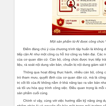
Một sản phẩm từ AI được công chức 
Điểm đáng chú ý của chương trình tập huấn là không d
tiếp cận AI như một công cụ hỗ trợ công vụ hiện đại. Các 
của cơ quan dân cử. Cán bộ, công chức được trực tiếp trả
liệu, rà soát nội dung văn bản, chuẩn bị nội dung giám sát
Thông qua hoạt động thực hành, nhiều cán bộ, công c
trò tham mưu, quyết định của cơ quan dân cử, mà là công
trị cốt lõi của AI không nằm ở khả năng tạo ra văn bản nh
và tối ưu hóa quy trình công việc. Điều quan trọng là mỗi
sản phẩm cuối cùng.
Chính vì vậy, cùng với việc hướng dẫn kỹ năng ứng d
nhiệm pháp lý và nguyên tắc bảo mật trong môi trường số.