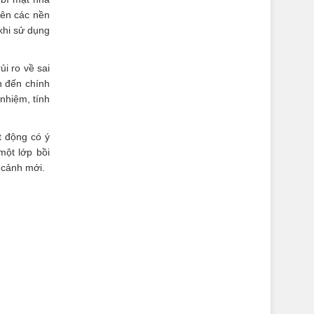
lên các nền
khi sử dụng
i ro về sai
n đến chính
 nhiệm, tính
t động có ý
một lớp bồi
 cảnh mới.