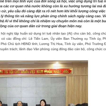
 trên mọi lĩnh vực của đời sống xã hội, việc ứng dụng trí tuệ 
ủa các cơ quan nhà nước không còn là xu hướng tương lai mà đã
n cử, yêu cầu đó càng đặt ra rõ nét hơn khi khối lượng công việc
 lý thông tin và năng lực phản ứng chính sách ngày càng cao. V
hệ AI vì thế không chỉ là nhiệm vụ chuyên môn mà còn là một b
ộng của cơ quan dân cử trong giai đoạn hiện nay.
ội nghị tập huấn sử dụng trí tuệ nhân tạo (AI) cho cán bộ, công ch
ó các đồng chí: Lê Tiến Lam, Ủy viên Ban Thường vụ Tỉnh ủy, Ph
, Phó Chủ tịch HĐND tỉnh; Lương Thị Hoa, Tỉnh ủy viên, Phó Trưởn
chuyên trách; lãnh đạo Văn phòng
cùng đông đảo cán bộ, công chức 