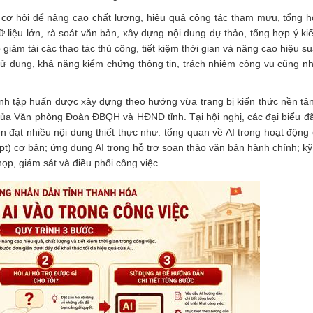
u cơ hội để nâng cao chất lượng, hiệu quả công tác tham mưu, tổng h
ữ liệu lớn, rà soát văn bản, xây dựng nội dung dự thảo, tổng hợp ý kiế
p giảm tải các thao tác thủ công, tiết kiệm thời gian và nâng cao hiệu su
 sử dụng, khả năng kiểm chứng thông tin, trách nhiệm công vụ cũng 
rình tập huấn được xây dựng theo hướng vừa trang bị kiến thức nền tả
 của Văn phòng Đoàn ĐBQH và HĐND tỉnh. Tại hội nghị, các đại biểu đ
đạt nhiều nội dung thiết thực như: tổng quan về AI trong hoạt động 
pt) cơ bản; ứng dụng AI trong hỗ trợ soạn thảo văn bản hành chính; k
 họp, giám sát và điều phối công việc.