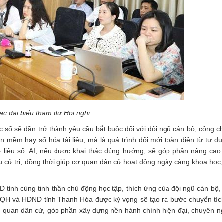
ác đại biểu tham dự Hội nghị
c số sẽ dần trở thành yêu cầu bắt buộc đối với đội ngũ cán bộ, công c
mềm hay số hóa tài liệu, mà là quá trình đổi mới toàn diện từ tư duy
 liệu số. AI, nếu được khai thác đúng hướng, sẽ góp phần nâng cao
vụ cử tri; đồng thời giúp cơ quan dân cử hoạt động ngày càng khoa học
tỉnh cùng tinh thần chủ động học tập, thích ứng của đội ngũ cán bộ,
QH và HĐND tỉnh Thanh Hóa được kỳ vọng sẽ tạo ra bước chuyển tíc
 quan dân cử, góp phần xây dựng nền hành chính hiện đại, chuyên n