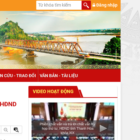
Đăng nhập
N CỨU - TRAO ĐỔI
VĂN BẢN - TÀI LIỆU
VIDEO HOẠT ĐỘNG
à HĐND
Phiên chất vấn và trả lời chất vấn Kỳ
họp thứ tư, HĐND tỉnh Thanh Hóa
khóa XIX