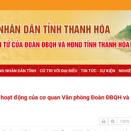
NULL
NG NHÂN DÂN TỈNH
CỬ TRI VỚI ĐẠI BIỂU
TIN TỨC - SỰ KIỆN
NGHIÊ
ả hoạt động của cơ quan Văn phòng Đoàn ĐBQH v
100%