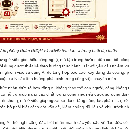
Văn phòng Đoàn ĐBQH và HĐND tỉnh tạo ra trong buổi tập huấn
ừng ở việc giới thiệu công nghệ, mà tập trung hướng dẫn cán bộ, côn
nội dung được thiết kế theo hướng thực hành, sát với yêu cầu nhiệm v
i nghiệm việc sử dụng AI để tổng hợp báo cáo, xây dựng đề cương, ph
 hoặc xử lý các tình huống phát sinh trong công việc chuyên môn.
hức nhận thức rõ hơn rằng AI không thay thế con người, càng không t
 cụ hỗ trợ giúp nâng cao chất lượng công việc nếu được sử dụng đún
anh chóng, mà ở việc giúp người sử dụng tăng năng lực phân tích, xử l
 cán bộ phải biết cách đặt vấn đề, kiểm chứng dữ liệu và chịu trách nh
ụng AI, hội nghị cũng đặc biệt nhấn mạnh các yêu cầu về đạo đức côn
 Các đại biểu được lưu ý phải tuyệt đối tuân thủ quy định về bảo vệ