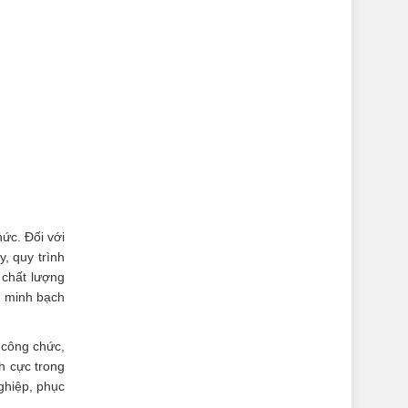
hức. Đối với
, quy trình
 chất lượng
, minh bạch
 công chức,
h cực trong
ghiệp, phục