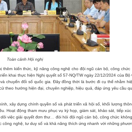
Toàn cảnh Hội nghị
 bị thêm kiến thức, kỹ năng công nghệ cho đội ngũ cán bộ, công chức
triển khai thực hiện Nghị quyết số 57-NQ/TW ngày 22/12/2024 của Bộ C
 và chuyển đổi số quốc gia. Đây đồng thời là bước đi cụ thể nhằm hi
ử theo hướng hiện đại, chuyên nghiệp, hiệu quả, đáp ứng yêu cầu quả
chính, xây dựng chính quyền số và phát triển xã hội số, khối lượng thô
ều. Hoạt động tham mưu phục vụ kỳ họp, giám sát, khảo sát, tiếp xúc c
 dõi việc giải quyết đơn thư… đòi hỏi đội ngũ cán bộ, công chức không
lực công nghệ, tư duy số và khả năng thích ứng nhanh với những phươ