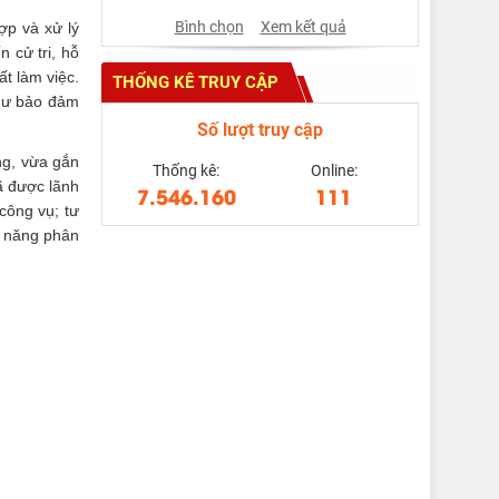
Bình chọn
Xem kết quả
ợp và xử lý
n cử tri, hỗ
ất làm việc.
THỐNG KÊ TRUY CẬP
như bảo đảm
Số lượt truy cập
ng, vừa gắn
Thống kê:
Online:
ã được lãnh
7.546.160
111
công vụ; tư
ỹ năng phân