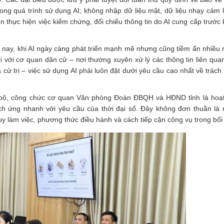
rong quá trình sử dụng AI; không nhập dữ liệu mật, dữ liệu nhạy cảm 
 thực hiện việc kiểm chứng, đối chiếu thông tin do AI cung cấp trước 
n nay, khi AI ngày càng phát triển mạnh mẽ nhưng cũng tiềm ẩn nhiều rủ
Đối với cơ quan dân cử – nơi thường xuyên xử lý các thông tin liên qua
 cử tri – việc sử dụng AI phải luôn đặt dưới yêu cầu cao nhất về trách
án bộ, công chức cơ quan Văn phòng Đoàn ĐBQH và HĐND tỉnh là hoạ
hích ứng nhanh với yêu cầu của thời đại số. Đây không đơn thuần là 
 làm việc, phương thức điều hành và cách tiếp cận công vụ trong bối