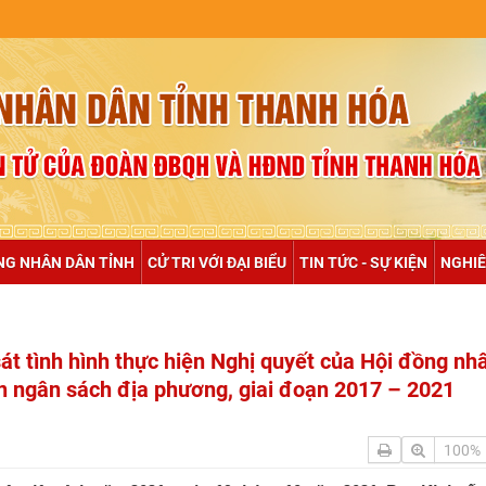
NULL
NG NHÂN DÂN TỈNH
CỬ TRI VỚI ĐẠI BIỂU
TIN TỨC - SỰ KIỆN
NGHIÊ
át tình hình thực hiện Nghị quyết của Hội đồng nh
n ngân sách địa phương, giai đoạn 2017 – 2021
100%