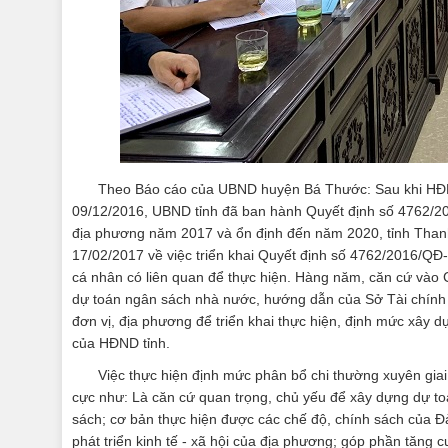
Theo Báo cáo của UBND huyện Bá Thước: Sau khi HĐN
09/12/2016, UBND tỉnh đã ban hành Quyết định số 4762/
địa phương năm 2017 và ổn định đến năm 2020, tỉnh Th
17/02/2017 về việc triển khai Quyết định số 4762/2016/Q
cá nhân có liên quan để thực hiện. Hàng năm, căn cứ vào Ch
dự toán ngân sách nhà nước, hướng dẫn của Sở Tài chính v
đơn vị, địa phương để triển khai thực hiện, định mức xây
của HĐND tỉnh.
Việc thực hiện định mức phân bổ chi thường xuyên gia
cực như: Là căn cứ quan trọng, chủ yếu để xây dựng dự t
sách; cơ bản thực hiện được các chế độ, chính sách của 
phát triển kinh tế - xã hội của địa phương; góp phần tăng 