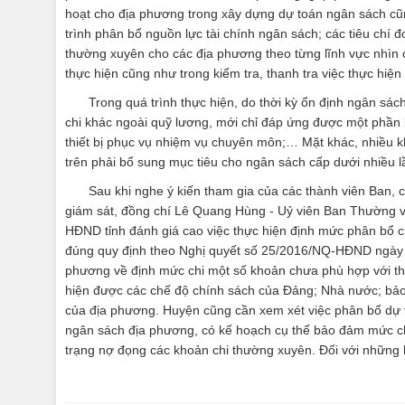
hoạt cho địa phương trong xây dựng dự toán ngân sách cũn
trình phân bổ nguồn lực tài chính ngân sách; các tiêu chí
thường xuyên cho các địa phương theo từng lĩnh vực nhìn ch
thực hiện cũng như trong kiểm tra, thanh tra việc thực hi
Trong quá trình thực hiện, do thời kỳ ổn định ngân sác
chi khác ngoài quỹ lương, mới chỉ đáp ứng được một phần k
thiết bị phục vụ nhiệm vụ chuyên môn;… Mặt khác, nhiều
trên phải bổ sung mục tiêu cho ngân sách cấp dưới nhiều l
Sau khi nghe ý kiến tham gia của các thành viên Ban, 
giám sát, đồng chí Lê Quang Hùng - Uỷ viên Ban Thường v
HĐND tỉnh đánh giá cao việc thực hiện định mức phân bổ 
đúng quy định theo Nghị quyết số 25/2016/NQ-HĐND ngày 0
phương về định mức chi một số khoản chưa phù hợp với thự
hiện được các chế độ chính sách của Đảng; Nhà nước; bảo đ
của địa phương. Huyện cũng cần xem xét việc phân bổ dự 
ngân sách địa phương, có kế hoạch cụ thể bảo đảm mức chi
trạng nợ đọng các khoản chi thường xuyên. Đối với những k