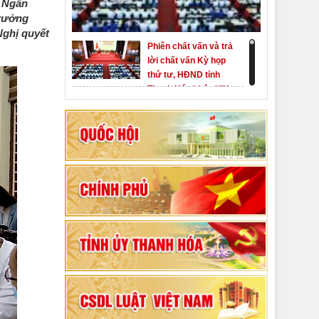
- Ngân
Trưởng
Nghị quyết
Phiên chất vấn và trả
lời chất vấn Kỳ họp
thứ tư, HĐND tỉnh
Thanh Hóa khóa XIX
Khai mạc kỳ họp thứ
Nhất, Quốc hội khóa
XVI
Hướng dẫn quy trình
bỏ phiếu bầu cử
ĐBQH khoá XVI và
đại biểu HĐND các
80 năm Quốc hội Việt
cấp nhiệm kỳ 2026-
Nam: vì lợi ích Nhân
2031
dân, vì sự phát triển
của đất nước
Bộ Chính trị duyệt nội
dung Đại hội đại biểu
Đảng bộ tỉnh Thanh
Hóa lần thứ XX,