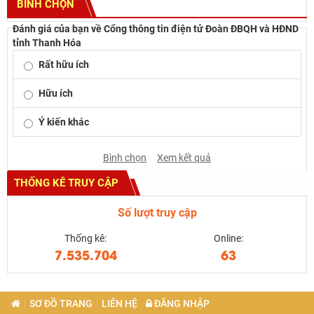
BÌNH CHỌN
Đánh giá của bạn về Cổng thông tin điện tử Đoàn ĐBQH và HĐND
tỉnh Thanh Hóa
Rất hữu ích
Hữu ích
Ý kiến khác
Bình chọn
Xem kết quả
THỐNG KÊ TRUY CẬP
Số lượt truy cập
Thống kê:
Online:
7.535.704
63
SƠ ĐỒ TRANG
LIÊN HỆ
ĐĂNG NHẬP