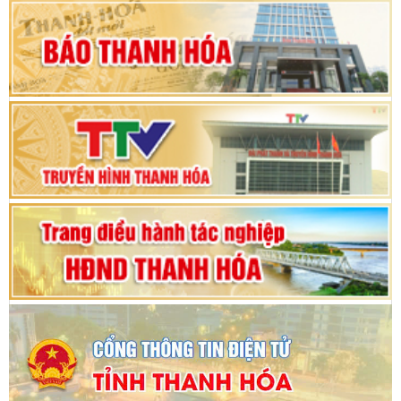
Khai mạc Kỳ họp bất thường lần thứ 9, Quốc
hội khóa XV
Phiên thảo luận Kỳ họp thứ 24, HĐND tỉnh
Thanh Hóa khóa XVIII, nhiệm kỳ 2021 - 2026
Bế mạc Kỳ họp thứ hai bốn, Hội đồng nhân dân
tỉnh khoá XVIII