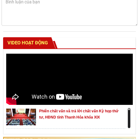
VIDEO HOẠT ĐỘNG
Phiên chất vấn và trả lời chất vấn Kỳ họp thứ
tư, HĐND tỉnh Thanh Hóa khóa XIX
Khai mạc kỳ họp thứ Nhất, Quốc hội khóa XVI