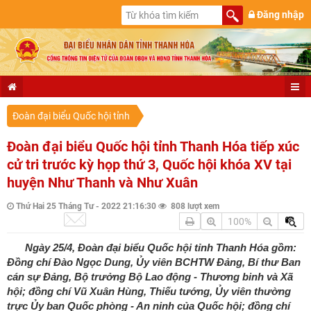
Đăng nhập
Đoàn đại biểu Quốc hội tỉnh
Đoàn đại biểu Quốc hội tỉnh Thanh Hóa tiếp xúc
cử tri trước kỳ họp thứ 3, Quốc hội khóa XV tại
huyện Như Thanh và Như Xuân
Thứ Hai 25 Tháng Tư - 2022 21:16:30
808 lượt xem
100%
Ngày 25/4, Đoàn đại biểu Quốc hội tỉnh Thanh Hóa gồm:
Đồng chí Đào Ngọc Dung, Ủy viên BCHTW Đảng, Bí thư Ban
cán sự Đảng, Bộ trưởng Bộ Lao động - Thương binh và Xã
hội; đồng chí Vũ Xuân Hùng, Thiếu tướng, Ủy viên thường
trực Ủy ban Quốc phòng - An ninh của Quốc hội; đồng chí