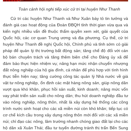
Toàn cảnh hội nghị tiếp xúc cử tri tại huyện Như Thanh
Cử tri các huyện Như Thanh và Như Xuân bày tỏ tin tưởng và
đánh giá cao hoạt động của Đoàn ĐBQH tỉnh thời gian vừa qua và
kiến nghị nhiều vấn đề thuộc thẩm quyền xem xét, giải quyết của
Quốc hội, các cơ quan Trung ương và địa phương. Cụ thể, cử tri
huyện Như Thanh đề nghị Quốc hội, Chính phủ và tỉnh sớm có giải
pháp để quản lý thị trường bất động sản; tăng chế độ đối với cán
bộ bán chuyên trách và tăng thêm biên chế cho Đảng ủy xã để
đảm bảo thực hiện nhiệm vụ; nâng hạn mức nhận chuyển nhượng
đất nông nghiệp của hộ gia đình, cá nhân để phù hợp với tình hình
thực tiễn hiện nay; tăng cường công tác quản lý Nhà nước về giá
vật tư nông nghiệp, ổn định các mặt hàng nông sản, giúp nông dân
vượt qua khó khăn, phục hồi sản xuất, kinh doanh; nâng mức vốn
vay phát triển sản xuất cho nông dân; thu hút doanh nghiệp đầu tư
vào nông nghiệp, nông thôn, nhất là xây dựng hệ thống các công
trình nước sinh hoạt cho các xã miền núi còn khó khăn; tiếp tục có
cơ chế kích cầu trong xây dựng nông thôn mới đối với các xã miền
núi; chỉ đạo các nông, lâm trường nhanh chóng giao đất lại cho các
hộ dân xã Xuân Thái; đầu tư tuyến đường tránh thị trấn Bến Sung