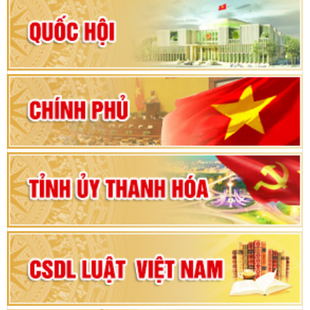
Hướng dẫn quy trình bỏ phiếu bầu cử ĐBQH
khoá XVI và đại biểu HĐND các cấp nhiệm kỳ
2026-2031
80 năm Quốc hội Việt Nam: vì lợi ích Nhân dân,
vì sự phát triển của đất nước
Bộ Chính trị duyệt nội dung Đại hội đại biểu
Đảng bộ tỉnh Thanh Hóa lần thứ XX, nhiệm kỳ
2025 - 2030
Đại hội đại biểu Đảng bộ xã Yên Thọ lần thứ I,
nhiệm kỳ 2025 – 2030
Đại hội Đảng bộ xã Yên Ninh lần thứ nhất,
nhiệm kỳ 2025 - 2030