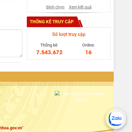
Bình chọn
Xem kết quả
THỐNG KÊ TRUY CẬP
Số lượt truy cập
Thống kê:
Online:
7.543.672
16
hhoa.gov.vn
"