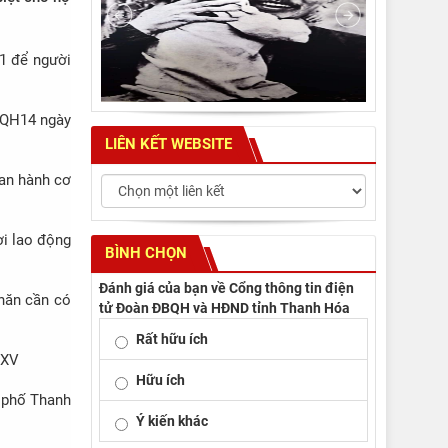
21 để người
TVQH14 ngày
LIÊN KẾT WEBSITE
ban hành cơ
ời lao động
BÌNH CHỌN
Đánh giá của bạn về Cổng thông tin điện
khăn cần có
tử Đoàn ĐBQH và HĐND tỉnh Thanh Hóa
Rất hữu ích
 XV
Hữu ích
h phố Thanh
Ý kiến khác