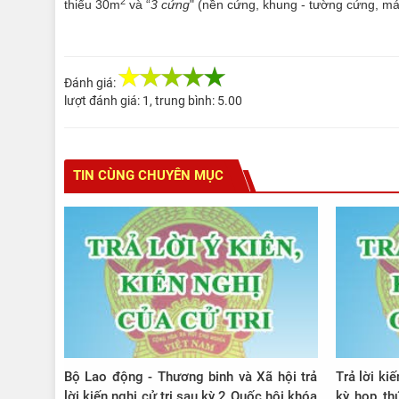
2
thiểu 30m
và “
3 cứng
" (nền cứng, khung - tường cứng, mái
Đánh giá:
lượt đánh giá:
1
, trung bình:
5.00
TIN CÙNG CHUYÊN MỤC
Bộ Lao động - Thương binh và Xã hội trả
Trả lời ki
lời kiến nghị cử tri sau kỳ 2 Quốc hội khóa
kỳ họp th