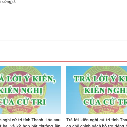
 cứng)./.
ến nghị cử tri tỉnh Thanh Hóa sau
Trả lời kiến nghị cử tri tỉnh T
ứ hai và kỳ họp bất thường lần
cơ chế chính sách hỗ trợ riêng 