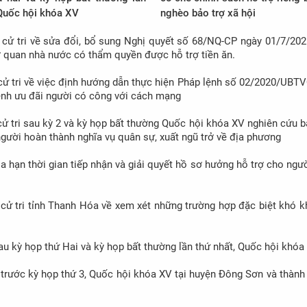
 Quốc hội khóa XV
nghèo bảo trợ xã hội
ị cử tri về sửa đổi, bổ sung Nghị quyết số 68/NQ-CP ngày 01/7/20
cơ quan nhà nước có thẩm quyền được hỗ trợ tiền ăn.
ị cử tri về việc định hướng dẫn thực hiện Pháp lệnh số 02/2020/UB
ệnh ưu đãi người có công với cách mạng
 cử tri sau kỳ 2 và kỳ họp bất thường Quốc hội khóa XV nghiên cứu 
người hoàn thành nghĩa vụ quân sự, xuất ngũ trở về địa phương
gia hạn thời gian tiếp nhận và giải quyết hồ sơ hưởng hỗ trợ cho ngư
ị cử tri tỉnh Thanh Hóa về xem xét những trường hợp đặc biệt khó 
 sau kỳ họp thứ Hai và kỳ họp bất thường lần thứ nhất, Quốc hội khóa
i trước kỳ họp thứ 3, Quốc hội khóa XV tại huyện Đông Sơn và thàn