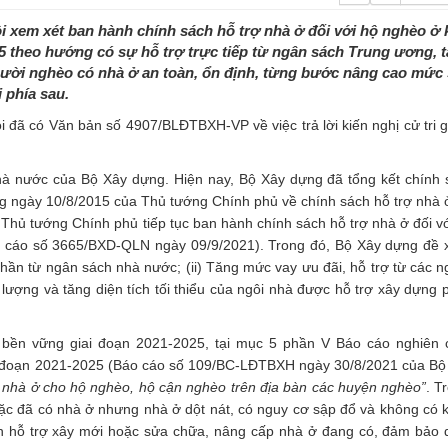
i xem xét ban hành chính sách hỗ trợ nhà ở đối với hộ nghèo ở
5 theo hướng có sự hỗ trợ trực tiếp từ ngân sách Trung ương,
người nghèo có nhà ở an toàn, ổn định, từng bước nâng cao mức
 phía sau.
đã có Văn bản số 4907/BLĐTBXH-VP về việc trả lời kiến nghị cử tri gử
nhà nước của Bộ Xây dựng. Hiện nay, Bộ Xây dựng đã tổng kết chính 
g ngày 10/8/2015 của Thủ tướng Chính phủ về chính sách hỗ trợ nhà ở
Thủ tướng Chính phủ tiếp tục ban hành chính sách hỗ trợ nhà ở đối v
o cáo số 3665/BXD-QLN ngày 09/9/2021). Trong đó, Bộ Xây dựng đề 
phần từ ngân sách nhà nước; (ii) Tăng mức vay ưu đãi, hỗ trợ từ các n
 lượng và tăng diện tích tối thiểu của ngôi nhà được hỗ trợ xây dựng 
 bền vững giai đoạn 2021-2025, tại mục 5 phần V Báo cáo nghiên 
i đoạn 2021-2025 (Báo cáo số 109/BC-LĐTBXH ngày 30/8/2021 của Bộ
 nhà ở cho hộ nghèo, hộ cận nghèo trên địa bàn các huyện nghèo”
. T
ặc đã có nhà ở nhưng nhà ở dột nát, có nguy cơ sập đổ và không có 
n hỗ trợ xây mới hoặc sửa chữa, nâng cấp nhà ở đang có, đảm bảo di