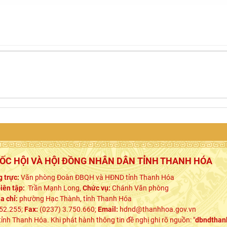
UỐC HỘI VÀ HỘI ĐỒNG NHÂN DÂN TỈNH THANH HÓA
 trực:
Văn phòng Đoàn ĐBQH và HĐND tỉnh Thanh Hóa
iên tập:
Trần Mạnh Long,
Chức vụ:
Chánh Văn phòng
ịa chỉ:
phường Hạc Thành, tỉnh Thanh Hóa
52.255;
Fax:
(0237) 3.750.660;
Email:
hdnd@thanhhoa.gov.vn
h Thanh Hóa. Khi phát hành thông tin đề nghị ghi rõ nguồn: "
dbndthan