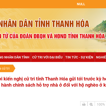
NULL
NG NHÂN DÂN TỈNH
CỬ TRI VỚI ĐẠI BIỂU
TIN TỨC - SỰ KIỆN
NGHIÊ
a cử tri
i kiến nghị cử tri tỉnh Thanh Hóa gửi tới trước kỳ 
 hành chính sách hỗ trợ nhà ở đối với hộ nghèo ở 
100%