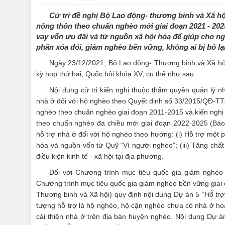
Cử tri đề nghị Bộ Lao động- thương binh và Xã hộ
nông thôn theo chuẩn nghèo mới giai đoạn 2021 - 202
vay vốn ưu đãi và từ nguồn xã hội hóa để giúp cho 
phần xóa đói, giảm nghèo bền vững, không ai bị bỏ lại
Ngày 23/12/2021, Bộ Lao động- Thương binh và Xã hội 
kỳ họp thứ hai, Quốc hội khóa XV, cụ thể như sau:
Nội dung cử tri kiến nghị thuộc thẩm quyền quản lý 
nhà ở đối với hộ nghèo theo Quyết định số 33/2015/QĐ-TT
nghèo theo chuẩn nghèo giai đoạn 2011-2015 và kiến nghị 
theo chuẩn nghèo đa chiều mới giai đoạn 2022-2025 (Bá
hỗ trợ nhà ở đối với hộ nghèo theo hướng: (i) Hỗ trợ một 
hóa và nguồn vốn từ Quỹ “Vì người nghèo”; (iii) Tăng chất
điều kiện kinh tế - xã hội tại địa phương.
Đối với Chương trình mục tiêu quốc gia giảm nghèo
Chương trình mục tiêu quốc gia giảm nghèo bền vững gia
Thương binh và Xã hội) quy định nội dung Dự án 5 “
Hỗ trợ
tượng hỗ trợ là hộ nghèo, hộ cận nghèo chưa có nhà ở ho
cải thiện nhà ở trên địa bàn huyện nghèo. Nội dung Dự á