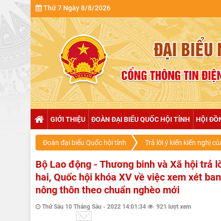
Thứ 7 Ngày 8/8/2026
GIỚI THIỆU
ĐOÀN ĐẠI BIỂU QUỐC HỘI TỈNH
HỘI ĐỒ
Đoàn đại biểu Quốc hội tỉnh
Trả lời ý kiến kiến nghị củ
Bộ Lao động - Thương binh và Xã hội trả lờ
hai, Quốc hội khóa XV về việc xem xét ban
nông thôn theo chuẩn nghèo mới
Thứ Sáu 10 Tháng Sáu - 2022 14:01:34
921 lượt xem