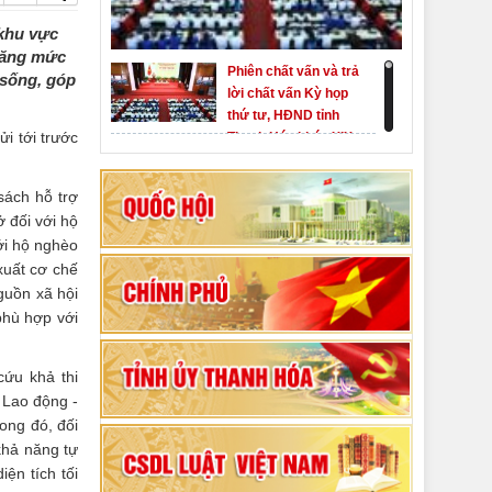
 khu vực
 tăng mức
Phiên chất vấn và trả
 sống, góp
lời chất vấn Kỳ họp
thứ tư, HĐND tỉnh
i tới trước
Thanh Hóa khóa XIX
Khai mạc kỳ họp thứ
Nhất, Quốc hội khóa
sách hỗ trợ
XVI
 đối với hộ
Hướng dẫn quy trình
ới hộ nghèo
bỏ phiếu bầu cử
xuất cơ chế
ĐBQH khoá XVI và
guồn xã hội
đại biểu HĐND các
phù hợp với
80 năm Quốc hội Việt
cấp nhiệm kỳ 2026-
Nam: vì lợi ích Nhân
2031
dân, vì sự phát triển
cứu khả thi
của đất nước
 Lao động -
Bộ Chính trị duyệt nội
rong đó, đối
dung Đại hội đại biểu
khả năng tự
Đảng bộ tỉnh Thanh
ện tích tối
Hóa lần thứ XX,