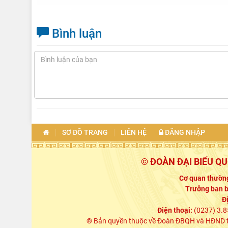
Bình luận
SƠ ĐỒ TRANG
LIÊN HỆ
ĐĂNG NHẬP
© ĐOÀN ĐẠI BIỂU Q
Cơ quan thường
Trưởng ban b
Đ
Điện thoại:
(0237) 3.8
® Bản quyền thuộc về Đoàn ĐBQH và HĐND tỉn