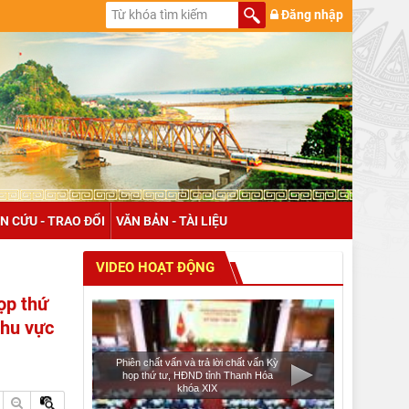
Đăng nhập
N CỨU - TRAO ĐỔI
VĂN BẢN - TÀI LIỆU
VIDEO HOẠT ĐỘNG
họp thứ
khu vực
Phiên chất vấn và trả lời chất vấn Kỳ
họp thứ tư, HĐND tỉnh Thanh Hóa
khóa XIX