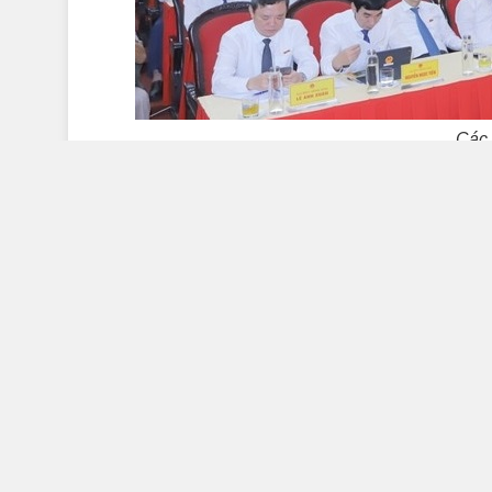
Các 
Qua các phiên làm việc, trên cơ sở
báo cá
ninh 6 tháng đầu năm; nhiệm vụ, giải pháp t
HĐND tỉnh; HĐND tỉnh đã thảo luận, phân tích
thực hiện nhiệm vụ phát triển kinh tế - xã hội.
Theo đó, HĐND tỉnh thống nhất đánh giá:
thức; song, được sự quan tâm lãnh đạo, chỉ
HĐND, UBND, Ủy ban MTTQ Việt Nam tỉnh; cả 
Nhân dân trong tỉnh đã đoàn kết, nỗ lực vượt qua
hoạt, sáng tạo và mạnh mẽ các biện pháp phòng
bảo đảm “thích ứng an toàn, linh hoạt, kiểm soá
Dịch Covid - 19 được kiểm soát hiệu quả; 