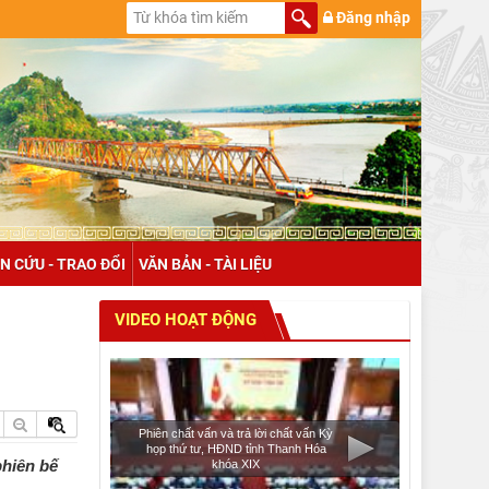
Đăng nhập
N CỨU - TRAO ĐỔI
VĂN BẢN - TÀI LIỆU
VIDEO HOẠT ĐỘNG
Phiên chất vấn và trả lời chất vấn Kỳ
họp thứ tư, HĐND tỉnh Thanh Hóa
phiên bế
khóa XIX