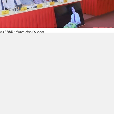
đại biểu tham dự Kỳ họp
o của UBND tỉnh về tình hình kinh tế - xã hội, quốc p
rọng tâm 6 tháng cuối năm 2022; báo cáo thẩm tra củ
 sâu sắc và toàn diện những thuận lợi, khó khăn trong 
Trong 6 tháng đầu năm 2022, mặc dù gặp nhiều khó kh
 đạo của Trung ương Đảng, Quốc hội, Chính phủ, của
hệ thống chính trị, cộng đồng doanh nghiệp và các 
 khó khăn, tiếp tục triển khai thực hiện quyết liệt, kịp 
, chống dịch bệnh, gắn với đẩy mạnh phát triển kinh tế 
t hiệu quả dịch Covid - 19”.
kinh tế phục hồi nhanh và tăng trưởng cao, tốc độ tă