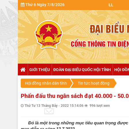
Thứ 6 Ngày 7/8/2026
GIỚI THIỆU
ĐOÀN ĐẠI BIỂU QUỐC HỘI TỈNH
HỘI ĐỒ
Hội đồng nhân dân tỉnh
Tin tức hoạt động
Phấn đấu thu ngân sách đạt 40.000 - 50.
Thứ Tư 13 Tháng Bảy - 2022 15:14:06
996 lượt xem
Đó là một trong những mục tiêu quan trọng được 
mạc diễn ra sáng 13.7.2022.