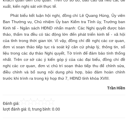
khách quan đến chủ quan. Trên cơ sở đó, báo cáo đã nêu các đề
xuất, kiến nghị sát với thực tế.
Phát biểu kết luận hội nghị, đồng chí Lê Quang Hùng, Ủy viên
Ban Thường vụ, Chủ nhiệm Ủy ban Kiểm tra Tỉnh ủy, Trưởng ban
Kinh tế - Ngân sách HĐND nhấn mạnh: Các Nghị quyết được bàn
thảo, thẩm tra đều có tác động lớn đến phát triển kinh tế - xã hội
của tỉnh trong thời gian tới. Vì vậy, đồng chí đề nghị các cơ quan,
đơn vị soạn thảo tiếp tục rà soát kỹ căn cứ pháp lý, thông tin, số
liệu trong các dự thảo Nghị quyết, Tờ trình để đảm bảo tính thống
nhất. Trên cơ sở các ý kiến góp ý của các đại biểu, đồng chí đề
nghị các cơ quan, đơn vị chủ trì soạn thảo tiếp thu để chỉnh sửa,
điều chỉnh và bổ sung nội dung phù hợp, bảo đảm hoàn chỉnh
trước khi trình ra trong kỳ họp thứ 7, HĐND tỉnh khóa XVIII.
Trần Hiền
Đánh giá:
lượt đánh giá:
0
, trung bình:
0.00