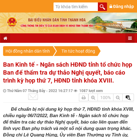
Đăng nhập
Hội đồng nhân dân tỉnh
Tin tức hoạt động
Ban Kinh tế - Ngân sách HĐND tỉnh tổ chức họp
Ban để thẩm tra dự thảo Nghị quyết, báo cáo
trình kỳ họp thứ 7, HĐND tỉnh khóa XVIII.
Thứ Năm 07 Tháng Bảy - 2022 16:27:17
1087 lượt xem
100%
Để chuẩn bị nội dung kỳ họp thứ 7, HĐND tỉnh khóa XVIII,
chiều ngày 06/7/2022, Ban Kinh tế - Ngân sách tổ chức họp
để thẩm tra các dự thảo Nghị quyết, báo cáo liên quan đến
lĩnh vực Ban phụ trách và một số nội dung quan trọng khác.
Đồng chí Lê Quang Hùng, Ủy viên Ban Thường vụ Tỉnh ủy,