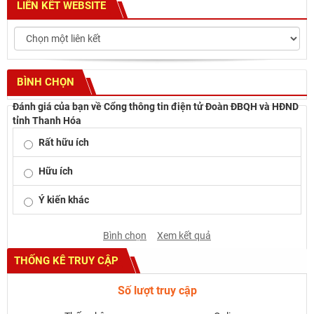
LIÊN KẾT WEBSITE
BÌNH CHỌN
Đánh giá của bạn về Cổng thông tin điện tử Đoàn ĐBQH và HĐND
tỉnh Thanh Hóa
Rất hữu ích
Hữu ích
Ý kiến khác
Bình chọn
Xem kết quả
THỐNG KÊ TRUY CẬP
Số lượt truy cập