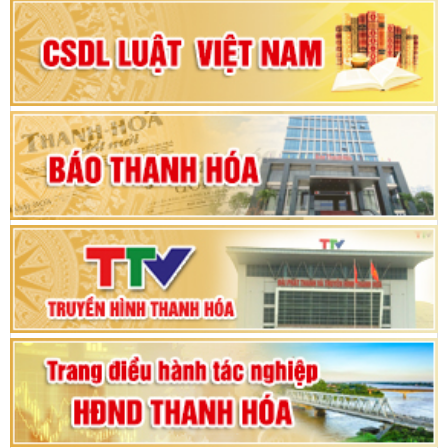
Đại hội Đảng bộ xã Yên Ninh lần thứ nhất,
nhiệm kỳ 2025 - 2030
Khai mạc Kỳ họp bất thường lần thứ 9, Quốc
hội khóa XV
Phiên thảo luận Kỳ họp thứ 24, HĐND tỉnh
Thanh Hóa khóa XVIII, nhiệm kỳ 2021 - 2026
Bế mạc Kỳ họp thứ hai bốn, Hội đồng nhân dân
tỉnh khoá XVIII