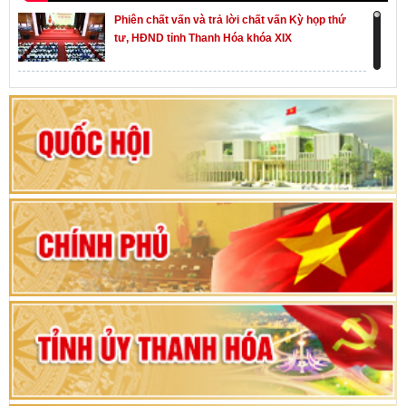
Phiên chất vấn và trả lời chất vấn Kỳ họp thứ
tư, HĐND tỉnh Thanh Hóa khóa XIX
Khai mạc kỳ họp thứ Nhất, Quốc hội khóa XVI
Hướng dẫn quy trình bỏ phiếu bầu cử ĐBQH
khoá XVI và đại biểu HĐND các cấp nhiệm kỳ
2026-2031
80 năm Quốc hội Việt Nam: vì lợi ích Nhân dân,
vì sự phát triển của đất nước
Bộ Chính trị duyệt nội dung Đại hội đại biểu
Đảng bộ tỉnh Thanh Hóa lần thứ XX, nhiệm kỳ
2025 - 2030
Đại hội đại biểu Đảng bộ xã Yên Thọ lần thứ I,
nhiệm kỳ 2025 – 2030