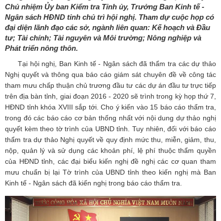
Chủ nhiệm Ủy ban Kiểm tra Tỉnh ủy, Trưởng Ban Kinh tế -
Ngân sách HĐND tỉnh chủ trì hội nghị. Tham dự cuộc họp có
đại diện lãnh đạo các sở, ngành liên quan: Kế hoạch và Đầu
tư; Tài chính; Tài nguyên và Môi trường; Nông nghiệp và
Phát triển nông thôn.
Tại hội nghị, Ban Kinh tế - Ngân sách đã thẩm tra các dự thảo
Nghị quyết và thông qua báo cáo giám sát chuyên đề về công tác
tham mưu chấp thuận chủ trương đầu tư các dự án đầu tư trực tiếp
trên địa bàn tỉnh, giai đoạn 2016 - 2020 sẽ trình trong kỳ họp thứ 7,
HĐND tỉnh khóa XVIII sắp tới. Cho ý kiến vào 15 báo cáo thẩm tra,
trong đó các báo cáo cơ bản thống nhất với nội dung dự thảo nghị
quyết kèm theo tờ trình của UBND tỉnh. Tuy nhiên, đối với báo cáo
thẩm tra dự thảo Nghị quyết về quy định mức thu, miễn, giảm, thu,
nộp, quản lý và sử dụng các khoản phí, lệ phí thuộc thẩm quyền
của HĐND tỉnh, các đại biểu kiến nghị đề nghị các cơ quan tham
mưu chuẩn bị lại Tờ trình của UBND tỉnh theo kiến nghị mà Ban
Kinh tế - Ngân sách đã kiến nghị trong báo cáo thẩm tra.