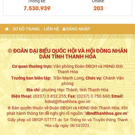
Thống kê:
Online:
7.530.939
203
SƠ ĐỒ TRANG
LIÊN HỆ
ĐĂNG NHẬP
© ĐOÀN ĐẠI BIỂU QUỐC HỘI VÀ HỘI ĐỒNG NHÂN
DÂN TỈNH THANH HÓA
Cơ quan thường trực:
Văn phòng Đoàn ĐBQH và HĐND tỉnh
Thanh Hóa
Trưởng ban biên tập:
Trần Mạnh Long,
Chức vụ:
Chánh Văn
phòng
Địa chỉ:
phường Hạc Thành, tỉnh Thanh Hóa
Điện thoại:
(0237) 3.852.255;
Fax:
(0237) 3.750.660;
Email:
hdnd@thanhhoa.gov.vn
® Bản quyền thuộc về Đoàn ĐBQH và HĐND tỉnh Thanh Hóa. Khi
phát hành thông tin đề nghị ghi rõ nguồn: "
dbndthanhhoa.gov.vn
"
Giấy phép số 08/GP-STTTT do Sở Thông tin và Truyền thông Thanh
Hóa cấp ngày 06/10/2021.