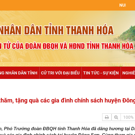
NULL
NG NHÂN DÂN TỈNH
CỬ TRI VỚI ĐẠI BIỂU
TIN TỨC - SỰ KIỆN
NGHIÊ
hăm, tặng quà các gia đình chính sách huyện Đôn
100%
iên, Phó Trưởng đoàn ĐBQH tỉnh Thanh Hóa đã dâng hương tại Di 
uà các gia đình chính sách tại huyện Đông Sơn. Cùng tham gia 