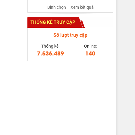
Bình chọn
Xem kết quả
THỐNG KÊ TRUY CẬP
Số lượt truy cập
Thống kê:
Online:
7.536.489
140