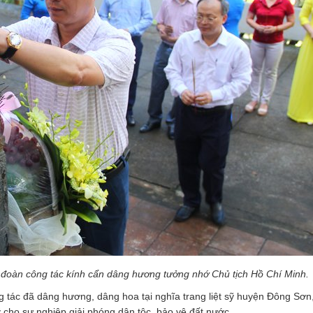
 đoàn công tác kính cẩn dâng hương tưởng nhớ Chủ tịch Hồ Chí Minh.
tác đã dâng hương, dâng hoa tại nghĩa trang liệt sỹ huyện Đông Sơn,
sỹ cho sự nghiệp giải phóng dân tộc, bảo vệ đất nước.