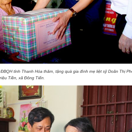
 ĐBQH tỉnh Thanh Hóa thăm, tặng quà gia đình mẹ liệt sỹ Doãn Thị Ph
riệu Tiền, xã Đông Tiến.