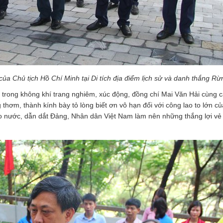
ủa Chủ tịch Hồ Chí Minh tại Di tích địa điểm lịch sử và danh thắng R
, trong không khí trang nghiêm, xúc động, đồng chí Mai Văn Hải cùng 
hơm, thành kính bày tỏ lòng biết ơn vô hạn đối với công lao to lớn củ
ho nước, dẫn dắt Đảng, Nhân dân Việt Nam làm nên những thắng lợi vẻ