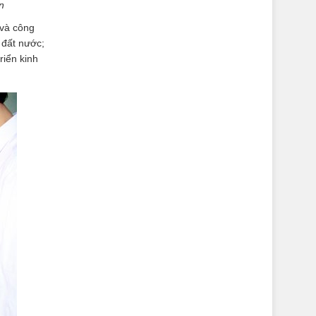
n
 và công
 đất nước;
riển kinh