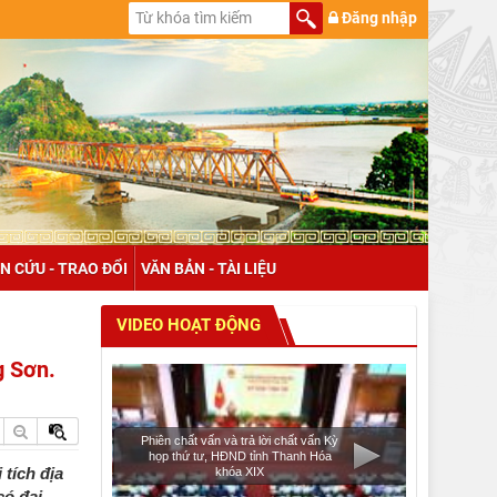
Đăng nhập
N CỨU - TRAO ĐỔI
VĂN BẢN - TÀI LIỆU
VIDEO HOẠT ĐỘNG
g Sơn.
Phiên chất vấn và trả lời chất vấn Kỳ
họp thứ tư, HĐND tỉnh Thanh Hóa
tích địa
khóa XIX
có đại