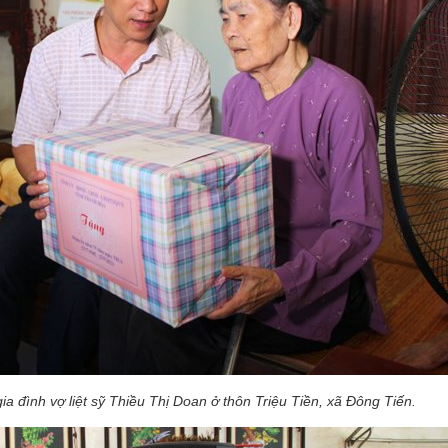
ia đình vợ liệt sỹ Thiều Thị Doan
ở thôn Triệu Tiền, xã Đông Tiến.