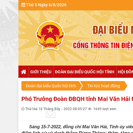
Thứ 5 Ngày 6/8/2026
GIỚI THIỆU
ĐOÀN ĐẠI BIỂU QUỐC HỘI TỈNH
HỘI ĐỒ
Đoàn đại biểu Quốc hội tỉnh
Tin tức hoạt động
Phó Trưởng Đoàn ĐBQH tỉnh Mai Văn Hải t
Thứ Hai 18 Tháng Bảy - 2022 08:05:27
1649 lượt xem
Sáng 15-7-2022, đồng chí Mai Văn Hải, Tỉnh ủy v
điểm lịch sử và danh thắng Rừng Thông; thăm, tặng q