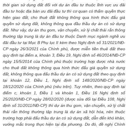
thời gian sử dụng đất đối với dự án đầu tư thuộc lĩnh vực ưu đãi
đầu tư hoặc địa bàn ưu đãi đầu tư thì cơ quan có thẩm quyền thực
hiện giao đất, cho thuê đất không thông qua hình thức đấu giá
quyền sử dụng đất, không thông qua đầu thầu dự án có sử dụng
đất. Như vậy, dự án thu gom, vận chuyển, xử lý chất thải rắn thông
thường tập trung là dự án đầu tư thuộc Danh mục ngành nghề ưu
đãi đầu tư tại Mục B Phụ lục II kèm theo Nghị định số 31/2021/NĐ-
CP ngày 26/3/2021 của Chính phủ, được miễn tiền thuê đất theo
quy định tại điểm a, khoản 3, Điều 19, Nghị định số 46/2014/NĐ-CP
ngày 15/5/2014 của Chính phủ thuộc trường hợp được nhà nước
cho thuê đất không thông qua hình thức đấu giá quyền sử dụng
đất, không thông qua đấu thầu dự án có sử dụng đất theo quy định
tại khoản 12, Điều 1, Nghị định số 148/2020/NĐ-CP ngày
18/12/2020 của Chính phủ (nêu trên). Tuy nhiên, theo quy định tại
điểm c, khoản 1, Điều 1 và khoản 1, Điều 16 Nghị định số
25/2020/NĐ-CP ngày 28/02/2020 (được sửa đổi tại Điều 108, Nghị
định số 31/2011/NĐ-CP) thì dự án thu gom, vận chuyển, xử lý chất
thải rắn thông thường tập trung là dự án xã hội hóa, nên thuộc
trường hợp phải đấu thầu dự án có sử dụng đất, dẫn đến khó khăn,
vướng mắc trong thực hiện tại địa phương. Do đó, đề nghị Chính