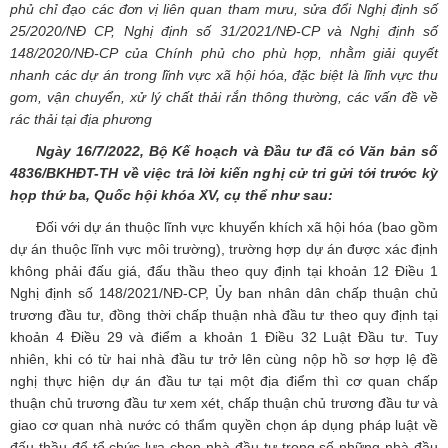
phủ chỉ đạo các đơn vị liên quan tham mưu, sửa đổi Nghị định số
25/2020/NĐ CP, Nghị định số 31/2021/NĐ-CP và Nghị định số
148/2020/NĐ-CP của Chính phủ cho phù hợp, nhằm giải quyết
nhanh các dự án trong lĩnh vực xã hội hóa, đặc biệt là lĩnh vực thu
gom, vận chuyển, xử lý chất thải rắn thông thường, các vấn đề về
rác thải tại địa phương
Ngày 16/7/2022, Bộ Kế hoạch và Đầu tư đã có Văn bản số
4836/BKHĐT-TH về việc trả lời kiến nghị cử tri gửi tới trước kỳ
họp thứ ba, Quốc hội khóa XV, cụ thể như sau:
Đối với dự án thuộc lĩnh vực khuyến khích xã hội hóa (bao gồm
dự án thuộc lĩnh vực môi trường), trường hợp dự án được xác định
không phải đấu giá, đấu thầu theo quy định tại khoản 12 Điều 1
Nghị định số 148/2021/NĐ-CP, Ủy ban nhân dân chấp thuận chủ
trương đầu tư, đồng thời chấp thuận nhà đầu tư theo quy định tại
khoản 4 Điều 29 và điểm a khoản 1 Điều 32 Luật Đầu tư. Tuy
nhiên, khi có từ hai nhà đầu tư trở lên cùng nộp hồ sơ hợp lệ đề
nghị thực hiện dự án đầu tư tại một địa điểm thì cơ quan chấp
thuận chủ trương đầu tư xem xét, chấp thuận chủ trương đầu tư và
giao cơ quan nhà nước có thẩm quyền chọn áp dụng pháp luật về
đấu thầu để tổ chức lựa chọn nhà đầu tư trong số những nhà đầu