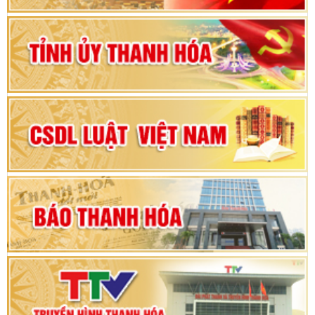
Bộ Chính trị duyệt nội dung Đại hội đại biểu
Đảng bộ tỉnh Thanh Hóa lần thứ XX, nhiệm kỳ
2025 - 2030
Đại hội đại biểu Đảng bộ xã Yên Thọ lần thứ I,
nhiệm kỳ 2025 – 2030
Đại hội Đảng bộ xã Yên Ninh lần thứ nhất,
nhiệm kỳ 2025 - 2030
Khai mạc Kỳ họp bất thường lần thứ 9, Quốc
hội khóa XV
Phiên thảo luận Kỳ họp thứ 24, HĐND tỉnh
Thanh Hóa khóa XVIII, nhiệm kỳ 2021 - 2026
Bế mạc Kỳ họp thứ hai bốn, Hội đồng nhân dân
tỉnh khoá XVIII