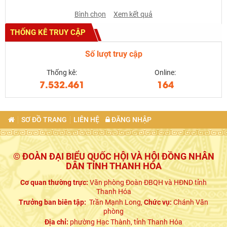
Bình chọn
Xem kết quả
THỐNG KÊ TRUY CẬP
Số lượt truy cập
Thống kê:
Online:
7.532.461
164
SƠ ĐỒ TRANG
LIÊN HỆ
ĐĂNG NHẬP
© ĐOÀN ĐẠI BIỂU QUỐC HỘI VÀ HỘI ĐỒNG NHÂN
DÂN TỈNH THANH HÓA
Cơ quan thường trực:
Văn phòng Đoàn ĐBQH và HĐND tỉnh
Thanh Hóa
Trưởng ban biên tập:
Trần Mạnh Long,
Chức vụ:
Chánh Văn
phòng
Địa chỉ:
phường Hạc Thành, tỉnh Thanh Hóa