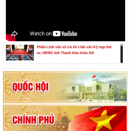
Phiên chất vấn và trả lời chất vấn Kỳ họp thứ
tư, HĐND tỉnh Thanh Hóa khóa XIX
Khai mạc kỳ họp thứ Nhất, Quốc hội khóa XVI
Hướng dẫn quy trình bỏ phiếu bầu cử ĐBQH
khoá XVI và đại biểu HĐND các cấp nhiệm kỳ
2026-2031
80 năm Quốc hội Việt Nam: vì lợi ích Nhân dân,
vì sự phát triển của đất nước