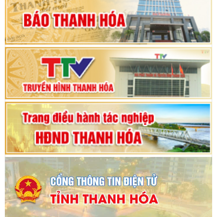
hội khóa XV
Phiên thảo luận Kỳ họp thứ 24, HĐND tỉnh
Thanh Hóa khóa XVIII, nhiệm kỳ 2021 - 2026
Bế mạc Kỳ họp thứ hai bốn, Hội đồng nhân dân
tỉnh khoá XVIII