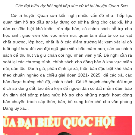
Các đại biểu dự hội nghị tiếp xúc cử tri tại huyện Quan Sơn
Cử tri huyện Quan sơn kiến nghị nhiều vấn đề như: Tiếp tục
quan tâm hỗ trợ đầu tư xây dựng cơ sở hạ tầng cho các xã, khu
dân cư đặc biệt khó khăn trên địa bàn; có chính sách hỗ trợ cho
học sinh, giáo viên khu vực miền núi; quan tâm đầu tư cơ sở vật
chất trường, lớp học, nhất là ở các điểm trường lẻ; xem xét lại độ
tuổi nghỉ hưu đối với đội ngũ giáo viên bậc mầm non; cần có chính
sách để thu hút và giữ chân đội ngũ nhân viên y tế. Đề nghị cần rà
soát lại các chương trình, chính sách cho đồng bào ở khu vực miền
núi, dân tộc. Đánh giá, phân định lại xã, thôn bản đặc biệt khó khăn
theo chuẩn nghèo đa chiều giai đoạn 2021- 2025, để các xã, các
bản được hưởng chế độ, chính sách. Có kế hoạch chuyển đổi mục
đích sử dụng đất, tạo điều kiện để người dân có đất nhằm đảm bảo
ổn định đời sống; nâng mức hỗ trợ cho những người hoạt động
bán chuyên trách cấp thôn, bản; bổ sung biên chế cho văn phòng
Đảng ủy xã…