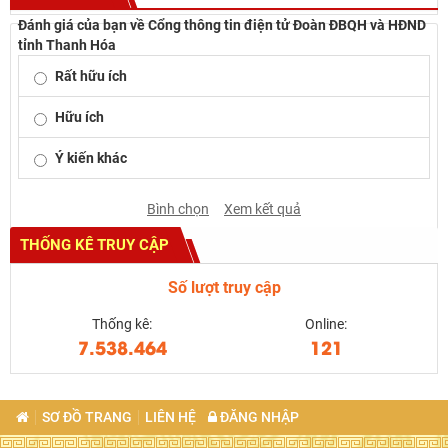
Đánh giá của bạn về Cổng thông tin điện tử Đoàn ĐBQH và HĐND
tỉnh Thanh Hóa
Rất hữu ích
Hữu ích
Ý kiến khác
Bình chọn
Xem kết quả
THỐNG KÊ TRUY CẬP
Số lượt truy cập
Thống kê:
Online:
7.538.464
121
SƠ ĐỒ TRANG
LIÊN HỆ
ĐĂNG NHẬP