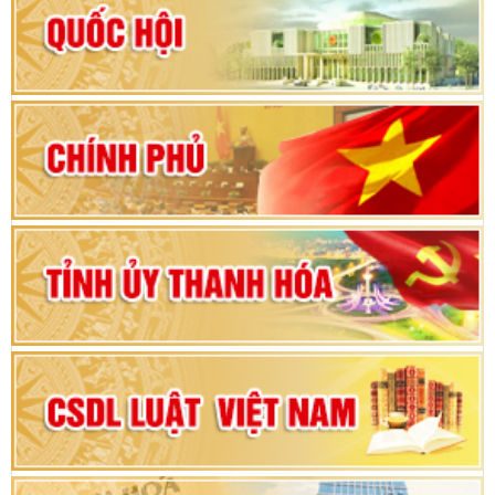
Hướng dẫn quy trình bỏ phiếu bầu cử ĐBQH
khoá XVI và đại biểu HĐND các cấp nhiệm kỳ
2026-2031
80 năm Quốc hội Việt Nam: vì lợi ích Nhân dân,
vì sự phát triển của đất nước
Bộ Chính trị duyệt nội dung Đại hội đại biểu
Đảng bộ tỉnh Thanh Hóa lần thứ XX, nhiệm kỳ
2025 - 2030
Đại hội đại biểu Đảng bộ xã Yên Thọ lần thứ I,
nhiệm kỳ 2025 – 2030
Đại hội Đảng bộ xã Yên Ninh lần thứ nhất,
nhiệm kỳ 2025 - 2030
Khai mạc Kỳ họp bất thường lần thứ 9, Quốc