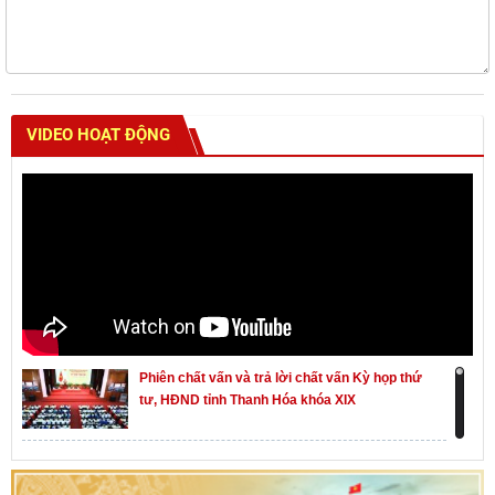
VIDEO HOẠT ĐỘNG
Phiên chất vấn và trả lời chất vấn Kỳ họp thứ
tư, HĐND tỉnh Thanh Hóa khóa XIX
Khai mạc kỳ họp thứ Nhất, Quốc hội khóa XVI