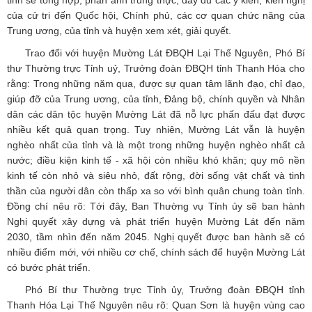
tỉnh sẽ tổng hợp, phản ánh trung thực, đầy đủ các ý kiến, kiến nghị
của cử tri đến Quốc hội, Chính phủ, các cơ quan chức năng của
Trung ương, của tỉnh và huyện xem xét, giải quyết.
Trao đổi với huyện Mường Lát ĐBQH Lại Thế Nguyên, Phó Bí
thư Thường trực Tỉnh uỷ, Trưởng đoàn ĐBQH tỉnh Thanh Hóa cho
rằng: Trong những năm qua, được sự quan tâm lãnh đạo, chỉ đạo,
giúp đỡ của Trung ương, của tỉnh, Đảng bộ, chính quyền và Nhân
dân các dân tộc huyện Mường Lát đã nỗ lực phấn đấu đạt được
nhiều kết quả quan trọng. Tuy nhiên, Mường Lát vẫn là huyện
nghèo nhất của tỉnh và là một trong những huyện nghèo nhất cả
nước; điều kiện kinh tế - xã hội còn nhiều khó khăn; quy mô nền
kinh tế còn nhỏ và siêu nhỏ, đất rộng, đời sống vật chất và tinh
thần của người dân còn thấp xa so với bình quân chung toàn tỉnh.
Đồng chí nêu rõ: Tới đây, Ban Thường vụ Tỉnh ủy sẽ ban hành
Nghị quyết xây dựng và phát triển huyện Mường Lát đến năm
2030, tầm nhìn đến năm 2045. Nghị quyết được ban hành sẽ có
nhiều điểm mới, với nhiều cơ chế, chính sách để huyện Mường Lát
có bước phát triển.
Phó Bí thư Thường trực Tỉnh ủy, Trưởng đoàn ĐBQH tỉnh
Thanh Hóa Lại Thế Nguyên nêu rõ: Quan Sơn là huyện vùng cao