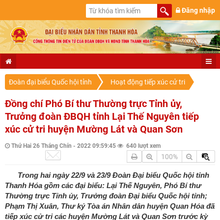
Đăng nhập
Đoàn đại biểu Quốc hội tỉnh
Hoạt động tiếp xúc cử tri
Đồng chí Phó Bí thư Thường trực Tỉnh ủy,
Trưởng đoàn ĐBQH tỉnh Lại Thế Nguyên tiếp
xúc cử tri huyện Mường Lát và Quan Sơn
Thứ Hai 26 Tháng Chín - 2022 09:59:45
640 lượt xem
100%
Trong hai ngày 22/9 và 23/9 Đoàn Đại biểu Quốc hội tỉnh
Thanh Hóa gồm các đại biểu: Lại Thế Nguyên, Phó Bí thư
Thường trực Tỉnh ủy, Trưởng đoàn Đại biểu Quốc hội tỉnh;
Phạm Thị Xuân, Thư ký Tòa án Nhân dân huyện Quan Hóa đã
tiếp xúc cử tri các huyện Mường Lát và Quan Sơn trước kỳ