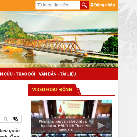
Đăng nhập
N CỨU - TRAO ĐỔI
VĂN BẢN - TÀI LIỆU
VIDEO HOẠT ĐỘNG
Phiên chất vấn và trả lời chất vấn Kỳ
họp thứ tư, HĐND tỉnh Thanh Hóa
tiêu quốc
khóa XIX
hanh, Ông