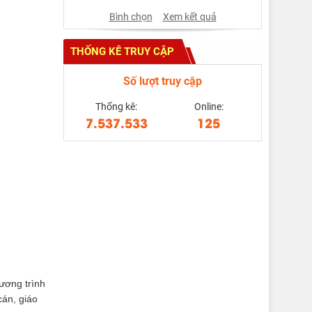
Bình chọn
Xem kết quả
THỐNG KÊ TRUY CẬP
Số lượt truy cập
Thống kê:
Online:
7.537.533
125
hương trình
cán, giáo