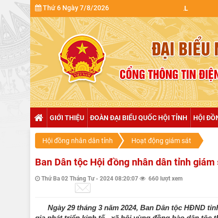
Thứ 6 Ngày 7/8/2026
GIỚI THIỆU
ĐOÀN ĐẠI BIỂU QUỐC HỘI TỈNH
HỘI ĐỒ
Hội đồng nhân dân tỉnh
Hoạt động giám sát
Ban Dân tộc Hội đồng nhân dân tỉnh giám 
Thứ Ba 02 Tháng Tư - 2024 08:20:07
660 lượt xem
Ngày 29 tháng 3 năm 2024, Ban Dân tộc HĐND tỉnh 
gia phát triển kinh tế - xã hội vùng đồng bào dân tộ