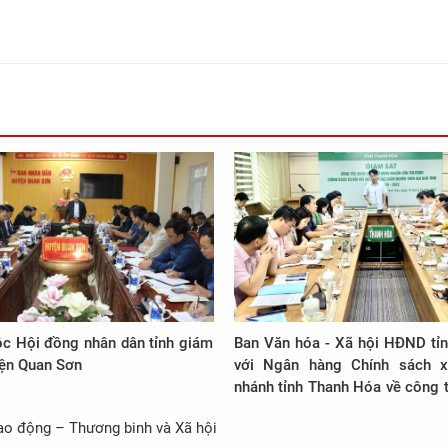
ộc Hội đồng nhân dân tỉnh giám
Ban Văn hóa - Xã hội HĐND tỉn
yện Quan Sơn
với Ngân hàng Chính sách x
nhánh tỉnh Thanh Hóa về công t
và sử dụng nguồn vốn tín dụng 
Lao động – Thương binh và Xã hội
xã hội trên địa bàn tỉnh, giai 