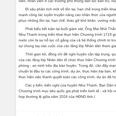
viên, nhân viên ở các trường phổ thông dân tộc bán trú, nộ
Đi sâu phân tích một số tồn tại, hạn chế trong triển kh
mạnh công tác tuyên truyền nâng cao nhận thức của người d
phục những tồn tại, hạn chế, tháo gỡ khó khăn, vướng mắc
Phát biểu kết luận tại buổi giám sát, Ông Mai Nhữ T
Như Thanh trong triển khai thực hiện Chương trình 1719 gi
nước còn là sự nỗ lực cố gắng của cả hệ thống chính trị t
sự chung tay vào cuộc của các tầng lớp Nhân dân tham gia
Thời gian tới, đồng chí đề nghị huyện cần tập trung, q
của các tầng lớp Nhân dân tổ chức thực hiện Chương trình 
phòng - an ninh trên địa bàn huyện. Trong đó, cần đẩy mạ
chuẩn bị đầu tư các công trình, dự án, thực hiện bài bản, 
thực hiện việc thanh quyết toán các công trình, dự án đã ho
Các ý kiến, kiến nghị của huyện Như Thanh, Ban Dân tộ
Chương trình mục tiêu quốc gia phát triển kinh tế - xã hội
họp thường lệ giữa năm 2024 của HĐND tỉnh./.