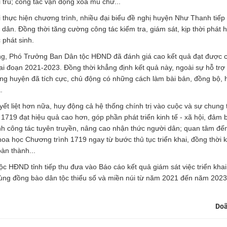
i trú; công tác vận động xóa mù chữ...
ai thực hiện chương trình, nhiều đại biểu đề nghị huyện Như Thanh tiếp
ân. Đồng thời tăng cường công tác kiểm tra, giám sát, kịp thời phát h
 phát sinh.
hắng, Phó Trưởng Ban Dân tộc HĐND đã đánh giá cao kết quả đạt được 
ai đoạn 2021-2023. Đồng thời khẳng định kết quả này, ngoài sự hỗ tr
rong huyện đã tích cực, chủ động có những cách làm bài bản, đồng bộ,
.
uyết liệt hơn nữa, huy động cả hệ thống chính trị vào cuộc và sự chung
1719 đạt hiệu quả cao hơn, góp phần phát triển kinh tế - xã hội, đảm
nh công tác tuyên truyền, nâng cao nhận thức người dân; quan tâm đế
khoa học Chương trình 1719 ngay từ bước thủ tục triển khai, đồng thời
àn thành...
c HĐND tỉnh tiếp thu đưa vào Báo cáo kết quả giám sát việc triển khai
 vùng đồng bào dân tộc thiểu số và miền núi từ năm 2021 đến năm 2023,
Doã