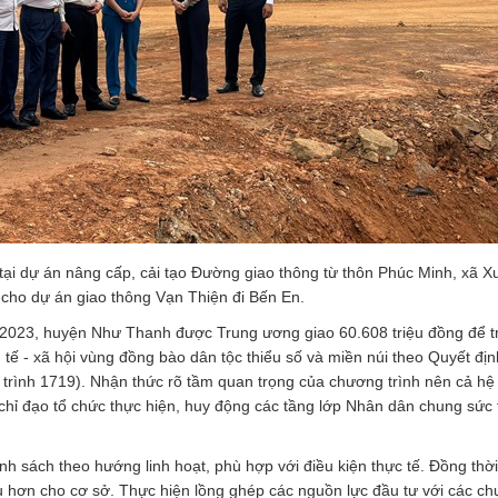
 tại dự án nâng cấp, cải tạo Đường giao thông từ thôn Phúc Minh, xã X
 cho dự án giao thông Vạn Thiện đi Bến En.
 2023, huyện Như Thanh được Trung ương giao 60.608 triệu đồng để tr
h tế - xã hội vùng đồng bào dân tộc thiểu số và miền núi theo Quyết địn
trình 1719). Nhận thức rõ tầm quan trọng của chương trình nên cả hệ
, chỉ đạo tổ chức thực hiện, huy động các tầng lớp Nhân dân chung sức 
ính sách theo hướng linh hoạt, phù hợp với điều kiện thực tế. Đồng thờ
u hơn cho cơ sở. Thực hiện lồng ghép các nguồn lực đầu tư với các ch