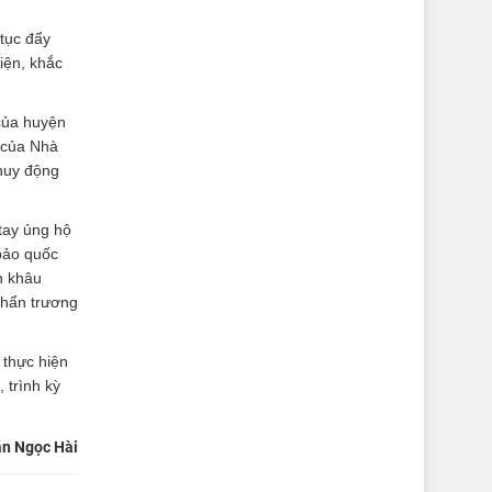
 tục đẩy
iện, khắc
của huyện
ợ của Nhà
 huy động
 tay ủng hộ
 bảo quốc
n khâu
 khẩn trương
 thực hiện
 trình kỳ
n Ngọc Hài