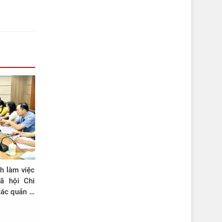
h làm việc
ã hội Chi
ác quản lý
chính sách
đoạn 2020 -