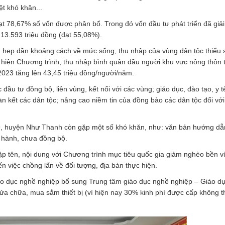
t khó khăn...
ạt 78,67% số vốn được phân bổ. Trong đó vốn đầu tư phát triển đã giả
 13.593 triệu đồng (đạt 55,08%).
u hẹp dần khoảng cách về mức sống, thu nhập của vùng dân tộc thiểu 
 hiện Chương trình, thu nhập bình quân đầu người khu vực nông thôn t
023 tăng lên 43,45 triệu đồng/người/năm.
 đầu tư đồng bộ, liên vùng, kết nối với các vùng; giáo dục, đào tạo, y 
àn kết các dân tộc; nâng cao niềm tin của đồng bào các dân tộc đối vớ
719, huyện Như Thanh còn gặp một số khó khăn, như: văn bản hướng dẫ
 hành, chưa đồng bộ.
 lặp tên, nội dung với Chương trình mục tiêu quốc gia giảm nghèo bền 
n việc chồng lấn về đối tượng, địa bàn thực hiện.
áo dục nghề nghiệp bổ sung Trung tâm giáo dục nghề nghiệp – Giáo d
a chữa, mua sắm thiết bị (vì hiện nay 30% kinh phí được cấp không t