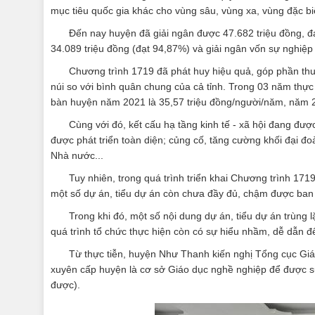
mục tiêu quốc gia khác cho vùng sâu, vùng xa, vùng đặc biệ
Đến nay huyện đã giải ngân được 47.682 triệu đồng, đ
34.089 triệu đồng (đạt 94,87%) và giải ngân vốn sự nghiệp
Chương trình 1719 đã phát huy hiệu quả, góp phần th
núi so với bình quân chung của cả tỉnh. Trong 03 năm thực
bàn huyện năm 2021 là 35,57 triệu đồng/người/năm, năm 2
Cùng với đó, kết cấu hạ tầng kinh tế - xã hội đang được
được phát triển toàn diện; củng cố, tăng cường khối đại đo
Nhà nước...
Tuy nhiên, trong quá trình triển khai Chương trình 1
một số dự án, tiểu dự án còn chưa đầy đủ, chậm được ban
Trong khi đó, một số nội dung dự án, tiểu dự án trùng
quá trình tổ chức thực hiện còn có sự hiểu nhầm, dễ dẫn đế
Từ thực tiễn, huyện Như Thanh kiến nghị Tổng cục Gi
xuyên cấp huyện là cơ sở Giáo dục nghề nghiệp để được sử
được).