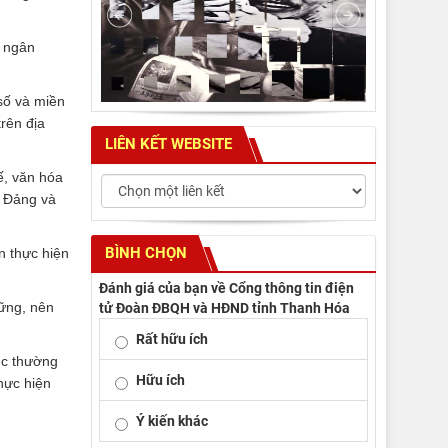
i ngân
số và miền
rên địa
LIÊN KẾT WEBSITE
tế, văn hóa
i Đảng và
BÌNH CHỌN
n thực hiện
Đánh giá của bạn về Cổng thông tin điện
vững, nên
tử Đoàn ĐBQH và HĐND tỉnh Thanh Hóa
Rất hữu ích
ục thường
Hữu ích
hực hiện
Ý kiến khác