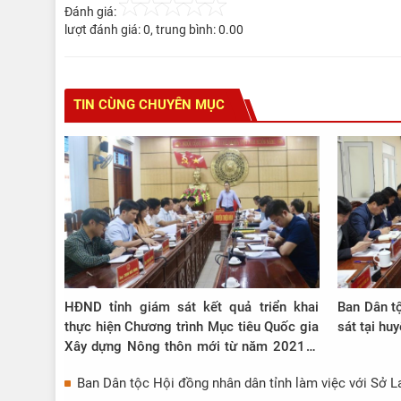
Đánh giá:
lượt đánh giá:
0
, trung bình:
0.00
TIN CÙNG CHUYÊN MỤC
HĐND tỉnh giám sát kết quả triển khai
Ban Dân t
thực hiện Chương trình Mục tiêu Quốc gia
sát tại hu
Xây dựng Nông thôn mới từ năm 2021 –
2023 trên địa bàn tỉnh tại 2 huyện Thọ
Ban Dân tộc Hội đồng nhân dân tỉnh làm việc với Sở 
Xuân và Thiệu Hóa