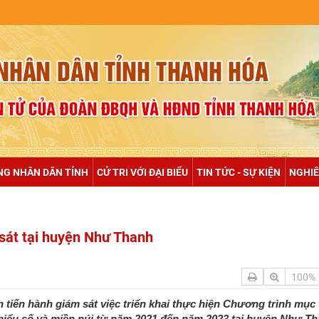
NULL
NG NHÂN DÂN TỈNH
CỬ TRI VỚI ĐẠI BIỂU
TIN TỨC - SỰ KIỆN
NGHIÊ
sát tại huyện Như Thanh
100%
tiến hành giám sát việc triển khai thực hiện Chương trình mục 
c thiểu số và miền núi từ năm 2021 đến năm 2023 tại huyện Như T