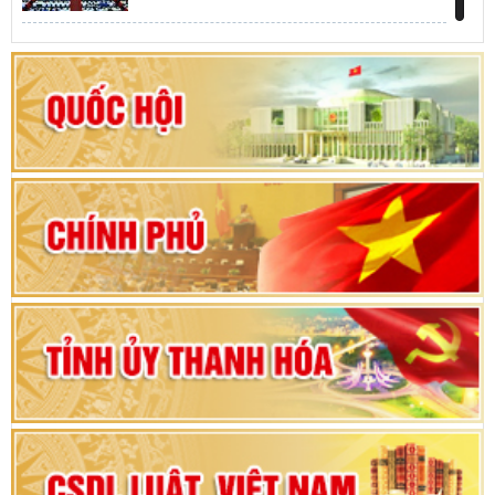
Khai mạc kỳ họp thứ Nhất, Quốc hội khóa XVI
Hướng dẫn quy trình bỏ phiếu bầu cử ĐBQH
khoá XVI và đại biểu HĐND các cấp nhiệm kỳ
2026-2031
80 năm Quốc hội Việt Nam: vì lợi ích Nhân dân,
vì sự phát triển của đất nước
Bộ Chính trị duyệt nội dung Đại hội đại biểu
Đảng bộ tỉnh Thanh Hóa lần thứ XX, nhiệm kỳ
2025 - 2030
Đại hội đại biểu Đảng bộ xã Yên Thọ lần thứ I,
nhiệm kỳ 2025 – 2030
Đại hội Đảng bộ xã Yên Ninh lần thứ nhất,
nhiệm kỳ 2025 - 2030