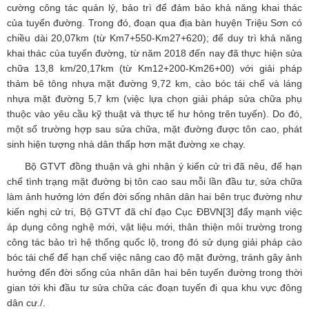
cường công tác quản lý, bảo trì để đảm bảo khả năng khai thác
của tuyến đường. Trong đó, đoạn qua địa bàn huyện Triệu Sơn có
chiều dài 20,07km (từ Km7+550-Km27+620); để duy trì khả năng
khai thác của tuyến đường, từ năm 2018 đến nay đã thực hiện sửa
chữa 13,8 km/20,17km (từ Km12+200-Km26+00) với giải pháp
thảm bê tông nhựa mặt đường 9,72 km, cào bóc tái chế và láng
nhựa mặt đường 5,7 km (việc lựa chọn giải pháp sửa chữa phụ
thuộc vào yêu cầu kỹ thuật và thực tế hư hỏng trên tuyến). Do đó,
một số trường hợp sau sửa chữa, mặt đường được tôn cao, phát
sinh hiện tượng nhà dân thấp hơn mặt đường xe chạy.
Bộ GTVT đồng thuận và ghi nhận ý kiến cử tri đã nêu, để hạn
chế tình trạng mặt đường bị tôn cao sau mỗi lần đầu tư, sửa chữa
làm ảnh hưởng lớn đến đời sống nhân dân hai bên trục đường như
kiến nghị cử tri, Bộ GTVT đã chỉ đạo Cục ĐBVN
[3]
đẩy mạnh việc
áp dụng công nghệ mới, vật liệu mới, thân thiện môi trường trong
công tác bảo trì hệ thống quốc lộ, trong đó sử dụng giải pháp cào
bóc tái chế để hạn chế việc nâng cao độ mặt đường, tránh gây ảnh
hưởng đến đời sống của nhân dân hai bên tuyến đường trong thời
gian tới khi đầu tư sửa chữa các đoạn tuyến đi qua khu vực đông
dân cư./.