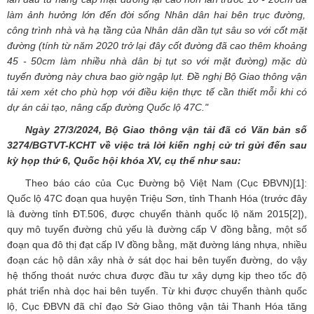
làm ảnh hưởng lớn đến đời sống Nhân dân hai bên trục đường,
công trình nhà và hạ tầng của Nhân dân dần tụt sâu so với cốt mặt
đường (tính từ năm 2020 trở lại đây cốt đường đã cao thêm khoảng
45 - 50cm làm nhiều nhà dân bị tụt so với mặt đường) mặc dù
tuyến đường này chưa bao giờ ngập lụt.
Đề
nghị Bộ Giao thông vận
tải xem xét cho phù hợp với điều kiện thực tế cần thiết mỗi khi có
dự án cải tạo, nâng cấp đường Quốc lộ 47C."
Ngày
27
/
3
/2024, Bộ
Giao thông vận tải
đã có Văn bản số
3274
/BGTVT-K
C
HT
về việc trả lời kiến nghị cử tri gửi đến
sau
kỳ họp thứ 6, Quốc hội khóa XV, cụ thể như sau:
Theo báo cáo của Cục Đường bộ Việt Nam (Cục ĐBVN)
[1]
:
Quốc lộ 47C đoạn qua huyện Triệu Sơn, tỉnh Thanh Hóa (trước đây
là đường tỉnh ĐT.506, được chuyển thành quốc lộ năm 2015
[2]
),
quy mô tuyến đường chủ yếu là đường cấp V đồng bằng, một số
đoạn qua đô thị đạt cấp IV đồng bằng, mặt đường láng nhựa, nhiều
đoạn các hộ dân xây nhà ở sát dọc hai bên tuyến đường, do vậy
hệ thống thoát nước chưa được đầu tư xây dựng kịp theo tốc độ
phát triển nhà dọc hai bên tuyến. Từ khi được chuyển thành quốc
lộ, Cục ĐBVN đã chỉ đạo Sở Giao thông vận tải Thanh Hóa tăng