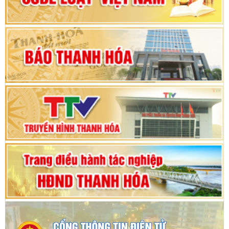
Khai mạc Kỳ họp bất thường lần thứ 9, Quốc
hội khóa XV
Phiên thảo luận Kỳ họp thứ 24, HĐND tỉnh
Thanh Hóa khóa XVIII, nhiệm kỳ 2021 - 2026
Bế mạc Kỳ họp thứ hai bốn, Hội đồng nhân dân
tỉnh khoá XVIII