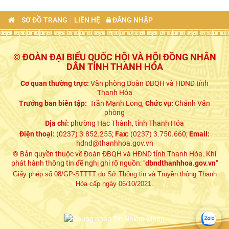
SƠ ĐỒ TRANG
LIÊN HỆ
ĐĂNG NHẬP
© ĐOÀN ĐẠI BIỂU QUỐC HỘI VÀ HỘI ĐỒNG NHÂN
DÂN TỈNH THANH HÓA
Cơ quan thường trực:
Văn phòng Đoàn ĐBQH và HĐND tỉnh
Thanh Hóa
Trưởng ban biên tập:
Trần Mạnh Long,
Chức vụ:
Chánh Văn
phòng
Địa chỉ:
phường Hạc Thành, tỉnh Thanh Hóa
Điện thoại:
(0237) 3.852.255;
Fax:
(0237) 3.750.660;
Email:
hdnd@thanhhoa.gov.vn
® Bản quyền thuộc về Đoàn ĐBQH và HĐND tỉnh Thanh Hóa. Khi
phát hành thông tin đề nghị ghi rõ nguồn: "
dbndthanhhoa.gov.vn
"
Giấy phép số 08/GP-STTTT do Sở Thông tin và Truyền thông Thanh
Hóa cấp ngày 06/10/2021.