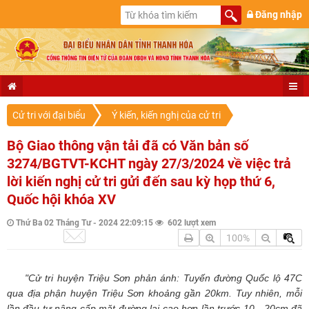
Đăng nhập
Cử tri với đại biểu
Ý kiến, kiến nghị của cử tri
Bộ Giao thông vận tải đã có Văn bản số
3274/BGTVT-KCHT ngày 27/3/2024 về việc trả
lời kiến nghị cử tri gửi đến sau kỳ họp thứ 6,
Quốc hội khóa XV
Thứ Ba 02 Tháng Tư - 2024 22:09:15
602 lượt xem
100%
"Cử tri huyện Triệu Sơn phản
á
nh: Tuyến đường Quốc lộ 47C
qua địa phận huyện Triệu Sơn khoảng gần 20km. Tuy nhiên, mỗi
lần đầu tư nâng cấp mặt đường lại cao hơn lần trước 10 - 20cm
đã