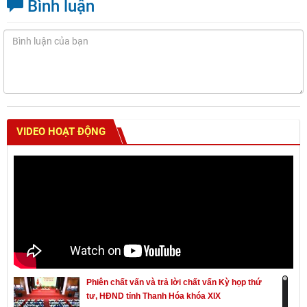
Bình luận
VIDEO HOẠT ĐỘNG
Phiên chất vấn và trả lời chất vấn Kỳ họp thứ
tư, HĐND tỉnh Thanh Hóa khóa XIX