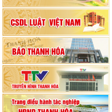
nhiệm kỳ 2025 – 2030
Đại hội Đảng bộ xã Yên Ninh lần thứ nhất,
nhiệm kỳ 2025 - 2030
Khai mạc Kỳ họp bất thường lần thứ 9, Quốc
hội khóa XV
Phiên thảo luận Kỳ họp thứ 24, HĐND tỉnh
Thanh Hóa khóa XVIII, nhiệm kỳ 2021 - 2026
Bế mạc Kỳ họp thứ hai bốn, Hội đồng nhân dân
tỉnh khoá XVIII