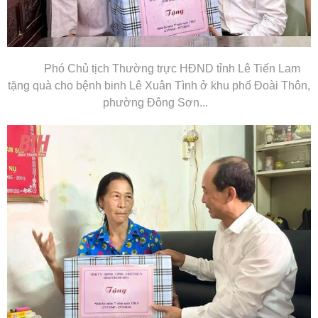
Phó Chủ tịch Thường trực HĐND tỉnh Lê Tiến Lam
tặng quà cho bệnh binh Lê Xuân Tình ở khu phố Đoài Thôn,
phường Đông Sơn...