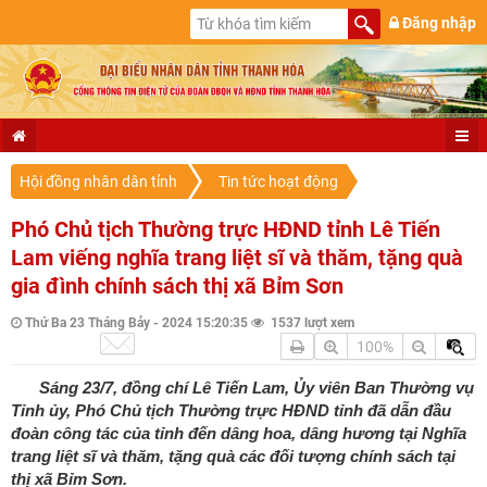
Đăng nhập
Hội đồng nhân dân tỉnh
Tin tức hoạt động
Phó Chủ tịch Thường trực HĐND tỉnh Lê Tiến
Lam viếng nghĩa trang liệt sĩ và thăm, tặng quà
gia đình chính sách thị xã Bỉm Sơn
Thứ Ba 23 Tháng Bảy - 2024 15:20:35
1537 lượt xem
100%
Sáng 23/7, đồng chí Lê Tiến Lam, Ủy viên Ban Thường vụ
Tỉnh ủy, Phó Chủ tịch Thường trực HĐND tỉnh đã dẫn đầu
đoàn công tác của tỉnh đến dâng hoa, dâng hương tại Nghĩa
trang liệt sĩ và thăm, tặng quà các đối tượng chính sách tại
thị xã Bỉm Sơn.