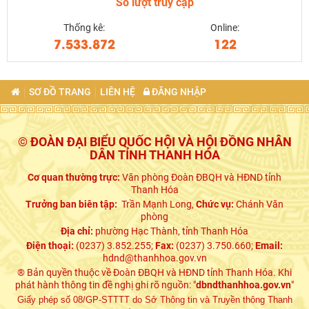
Số lượt truy cập
Thống kê:
Online:
7.533.872
122
SƠ ĐỒ TRANG
LIÊN HỆ
ĐĂNG NHẬP
© ĐOÀN ĐẠI BIỂU QUỐC HỘI VÀ HỘI ĐỒNG NHÂN
DÂN TỈNH THANH HÓA
Cơ quan thường trực:
Văn phòng Đoàn ĐBQH và HĐND tỉnh
Thanh Hóa
Trưởng ban biên tập:
Trần Mạnh Long,
Chức vụ:
Chánh Văn
phòng
Địa chỉ:
phường Hạc Thành, tỉnh Thanh Hóa
Điện thoại:
(0237) 3.852.255;
Fax:
(0237) 3.750.660;
Email:
hdnd@thanhhoa.gov.vn
® Bản quyền thuộc về Đoàn ĐBQH và HĐND tỉnh Thanh Hóa. Khi
phát hành thông tin đề nghị ghi rõ nguồn: "
dbndthanhhoa.gov.vn
"
Giấy phép số 08/GP-STTTT do Sở Thông tin và Truyền thông Thanh