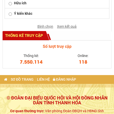
Hữu ích
Ý kiến khác
Bình chọn
Xem kết quả
THỐNG KÊ TRUY CẬP
Số lượt truy cập
Thống kê:
Online:
7.550.114
118
SƠ ĐỒ TRANG
LIÊN HỆ
ĐĂNG NHẬP
© ĐOÀN ĐẠI BIỂU QUỐC HỘI VÀ HỘI ĐỒNG NHÂN
DÂN TỈNH THANH HÓA
Cơ quan thường trực:
Văn phòng Đoàn ĐBQH và HĐND tỉnh