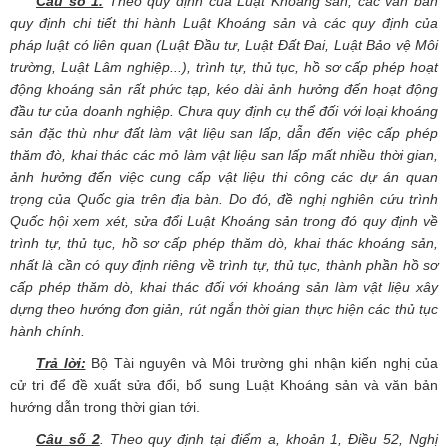
Câu số 1.
Theo quy định của Luật Khoáng sản, các văn bản
quy định chi tiết thi hành Luật Khoáng sản và các quy định của
pháp luật có liên quan (Luật Đầu tư, Luật Đất Đai, Luật Bảo vệ Môi
trường, Luật Lâm nghiệp...), trình tự, thủ tục, hồ sơ cấp phép hoạt
động khoáng sản rất phức tạp, kéo dài ảnh hưởng đến hoạt động
đầu tư của doanh nghiệp. Chưa quy định cụ thể đối với loại khoáng
sản đặc thù như đất làm vật liệu san lấp, dẫn đến việc cấp phép
thăm đò, khai thác các mỏ làm vật liệu san lấp mất nhiều thời gian,
ảnh hưởng đến việc cung cấp vật liệu thi công các dự án quan
trọng của Quốc gia trên địa bàn. Do đó, đề nghị nghiên cứu trình
Quốc hội xem xét, sửa đổi Luật Khoáng sản trong đó quy định về
trình tự, thủ tục, hồ sơ cấp phép thăm dò, khai thác khoáng sản,
nhất là cần có quy định riêng về trình tự, thủ tục, thành phần hồ sơ
cấp phép thăm dò, khai thác đối với khoáng sản làm vật liệu xây
dựng theo hướng đơn giản, rút ngắn thời gian thực hiện các thủ tục
hành chính.
Trả lời:
Bộ Tài nguyên và Môi trường ghi nhận kiến nghị của
cử tri để đề xuất sửa đổi, bổ sung Luật Khoáng sản và văn bản
hướng dẫn trong thời gian tới.
Câu số 2
. Theo quy định tại điểm a, khoản 1, Điều 52, Nghị