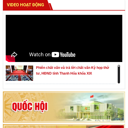
VIDEO HOẠT ĐỘNG
Phiên chất vấn và trả lời chất vấn Kỳ họp thứ
tư, HĐND tỉnh Thanh Hóa khóa XIX
Khai mạc kỳ họp thứ Nhất, Quốc hội khóa XVI
Hướng dẫn quy trình bỏ phiếu bầu cử ĐBQH
khoá XVI và đại biểu HĐND các cấp nhiệm kỳ
2026-2031