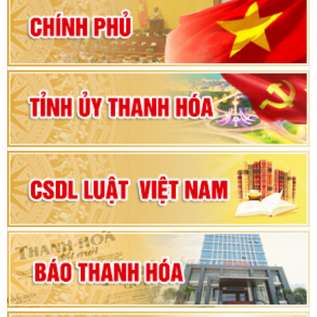
80 năm Quốc hội Việt Nam: vì lợi ích Nhân dân,
vì sự phát triển của đất nước
Bộ Chính trị duyệt nội dung Đại hội đại biểu
Đảng bộ tỉnh Thanh Hóa lần thứ XX, nhiệm kỳ
2025 - 2030
Đại hội đại biểu Đảng bộ xã Yên Thọ lần thứ I,
nhiệm kỳ 2025 – 2030
Đại hội Đảng bộ xã Yên Ninh lần thứ nhất,
nhiệm kỳ 2025 - 2030
Khai mạc Kỳ họp bất thường lần thứ 9, Quốc
hội khóa XV
Phiên thảo luận Kỳ họp thứ 24, HĐND tỉnh
Thanh Hóa khóa XVIII, nhiệm kỳ 2021 - 2026