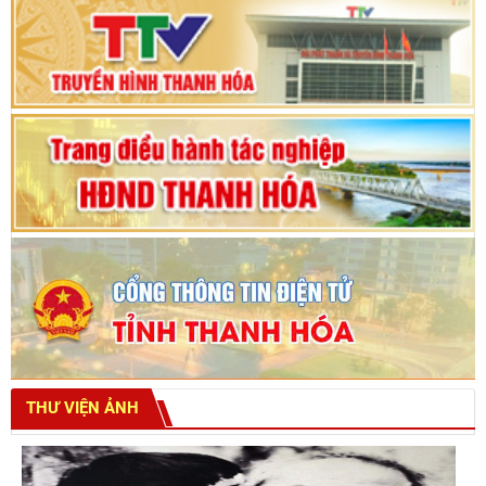
Bế mạc Kỳ họp thứ hai bốn, Hội đồng nhân dân
tỉnh khoá XVIII
THƯ VIỆN ẢNH