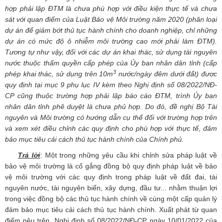
hợp phải lập ĐTM là chưa phù hợp với điều kiện thực tế và chưa
sát với quan điểm của Luật Bảo vệ Môi trường năm 2020 (phân loại
dự án để giảm bớt thủ tục hành chính cho doanh nghiệp, chỉ những
dự án có mức độ ô nhiễm môi trường cao mới phải làm ĐTM).
Tương tự như vậy, đối với các dự án khai thác, sử dụng tài nguyên
nước thuộc thẩm quyền cấp phép của Ủy ban nhân dân tỉnh (cấp
3
phép khai thác, sử dụng trên 10m
nước/ngày đêm dưới đất) được
quy định tại mục 9 phụ lục IV kèm theo Nghị định số 08/2022/NĐ-
CP cũng thuộc trường hợp phải lập báo cáo ĐTM, trình Ủy ban
nhân dân tỉnh phê duyệt là chưa phủ hợp. Do đó, đề nghị Bộ Tài
nguyên và Môi trường có hướng dẫn cụ thể đối với trường hợp trên
và xem xét điều chỉnh các quy định cho phù hợp với thực tế, đảm
bảo mục tiêu cải cách thủ tục hành chính của Chính phủ.
Trả lời
: Một trong những yêu cầu khi chỉnh sửa pháp luật về
bảo vệ môi trường là cố gắng đồng bộ quy định pháp luật về bảo
vệ môi trường với các quy định trong pháp luật về đất đai, tài
nguyên nước, tài nguyên biển, xây dựng, đầu tư... nhằm thuận lợi
trong việc đồng bộ các thủ tục hành chính về cùng một cấp quản lý
đảm bảo mục tiêu cải cách thủ tục hành chính. Xuất phát từ quan
điểm nêu trên, Nghị định số 08/2022/NĐ-CP ngày 10/01/2022 của