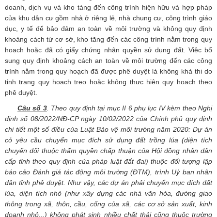
doanh, dịch vụ và kho tàng đến công trình hiện hữu và hợp pháp
của khu dân cư gồm nhà ở riêng lẻ, nhà chung cư, công trình giáo
dục, y tế để bảo đảm an toàn về môi trường và không quy định
khoảng cách từ cơ sở, kho tăng đến các công trình nằm trong quy
hoạch hoặc đã có giấy chứng nhận quyền sử dụng đất. Việc bổ
sung quy định khoảng cách an toàn về môi trường đến các công
trình nằm trong quy hoạch đã được phê duyệt là không khả thi do
tỉnh trạng quy hoạch treo hoặc không thực hiện quy hoạch theo
phê duyệt.
Câu số 3
. Theo quy định tại mục II 6 phụ lục IV kèm theo Nghị
định số 08/2022/NĐ-CP ngày 10/02/2022 của Chính phủ quy định
chi tiết một số điều của Luật Bảo vệ môi trường năm 2020: Dự án
cỏ yêu cầu chuyển mục đích sử dụng đất trồng lúa (diện tích
chuyển đổi thuộc thẩm quyền chấp thuận của Hội đồng nhân dân
cấp tỉnh theo quy định của pháp luật đất đai) thuộc đối tượng lập
báo cảo Đánh giá tác động môi trường (ĐTM), trình Uỷ ban nhân
dân tỉnh phê duyệt. Như vậy, các dự án phải chuyển mục đích đất
lúa, diện tích nhỏ (như xây dựng các nhà văn hóa, đường giao
thông trong xã, thôn, cầu, cống của xã, các cơ sở sản xuất, kinh
doanh nhỏ...) không phát sinh nhiều chất thải cũng thuộc trường