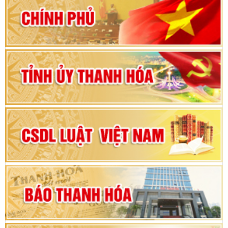
80 năm Quốc hội Việt Nam: vì lợi ích Nhân dân,
vì sự phát triển của đất nước
Bộ Chính trị duyệt nội dung Đại hội đại biểu
Đảng bộ tỉnh Thanh Hóa lần thứ XX, nhiệm kỳ
2025 - 2030
Đại hội đại biểu Đảng bộ xã Yên Thọ lần thứ I,
nhiệm kỳ 2025 – 2030
Đại hội Đảng bộ xã Yên Ninh lần thứ nhất,
nhiệm kỳ 2025 - 2030
Khai mạc Kỳ họp bất thường lần thứ 9, Quốc
hội khóa XV
Phiên thảo luận Kỳ họp thứ 24, HĐND tỉnh
Thanh Hóa khóa XVIII, nhiệm kỳ 2021 - 2026