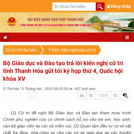
Đăng nhập
Cử tri với đại biểu
Ý kiến, kiến nghị của cử tri
Bộ Giáo dục và Đào tạo trả lời kiến nghị cử tri
tỉnh Thanh Hóa gửi tới kỳ họp thứ 4, Quốc hội
khóa XV
Thứ Hai 13 Tháng Hai - 2023 08:55:50
607 lượt xem
100%
(1) Cử tri đề nghị Bộ Giáo dục và Đào tạo tham mưu trình
Chính phủ nghiên cứu có chính sách hỗ trợ cho trẻ em, học sinh,
cán bộ giáo viên tại các xã miền núi. (2) Quan tâm đầu tư cơ sở vật
chất hạ tầng, nhà công vụ cho các cơ sở giáo dục tại các huyện