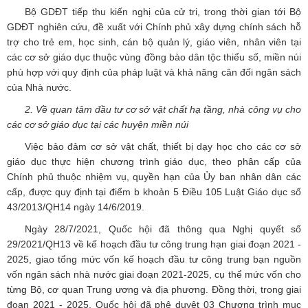
Bộ GDĐT tiếp thu kiến nghị của cử tri, trong thời gian tới Bộ
GDĐT nghiên cứu, đề xuất với Chính phủ xây dựng chính sách hỗ
trợ cho trẻ em, học sinh, cán bộ quản lý, giáo viên, nhân viên tại
các cơ sở giáo dục thuộc vùng đồng bào dân tộc thiểu số, miền núi
phù hợp với quy định của pháp luật và khả năng cân đối ngân sách
của Nhà nước.
2. Về quan tâm đầu tư cơ sở vật chất hạ tầng, nhà công vụ cho
các cơ sở giáo dục tại các huyện miền núi
Việc bảo đảm cơ sở vật chất, thiết bị dạy học cho các cơ sở
giáo dục thực hiện chương trình giáo dục, theo phân cấp của
Chính phủ thuộc nhiệm vụ, quyền hạn của Ủy ban nhân dân các
cấp, được quy định tại điểm b khoản 5 Điều 105 Luật Giáo dục số
43/2013/QH14 ngày 14/6/2019.
Ngày 28/7/2021, Quốc hội đã thông qua Nghị quyết số
29/2021/QH13 về kế hoạch đầu tư công trung hạn giai đoạn 2021 -
2025, giao tổng mức vốn kế hoạch đầu tư công trung bạn nguồn
vốn ngân sách nhà nước giai đoạn 2021-2025, cụ thể mức vốn cho
từng Bộ, cơ quan Trung ương và địa phương. Đồng thời, trong giai
đoạn 2021 - 2025, Quốc hội đã phê duyệt 03 Chương trình mục