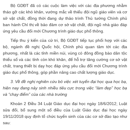
Bộ GDĐT đã có các cuộc làm việc với các địa phương nhằm
tháo gỡ các khó khăn, vướng mắc về thiếu đội ngũ giáo viên và cơ
sở vật chất, đồng thời đang dự thảo trình Thủ tướng Chính phủ
ban hành Chỉ thị về bảo đảm cơ sở vật chất, đội ngũ nhà giáo đáp
ứng yêu cầu đổi mới Chương trình giáo dục phổ thông.
Tiếp thu ý kiến của cử tri, Bộ GDĐT tiếp tục phối hợp với các
bộ, ngành đề nghị Quốc hội, Chính phủ quan tâm tới các địa
phương, nhất là các tỉnh miền núi, vùng có đông đồng bào dân tộc
thiểu số và các tỉnh còn khó khăn, để hỗ trợ tăng cường cơ sở vật
chất, trang thiết bị dạy học đáp ứng yêu cầu đổi mới Chương trình
giáo dục phổ thông, góp phần nâng cao chất lượng giáo dục.
3. Về đề nghị nghiên cứu bỏ việc xét tuyển đại học qua học bạ,
hiện nay đang nảy sinh nhiều tiêu cực trong việc “làm đẹp” học bạ
và “chạy điểm” của các nhà trường
Khoản 2 Điều 34 Luật Giáo dục đại học ngày 18/6/2012; Luật
sửa đổi, bổ sung một số điều của Luật Giáo dục đại học ngày
19/11/2018 quy định tổ chức tuyển sinh của các cơ sở đào tạo như
sau: