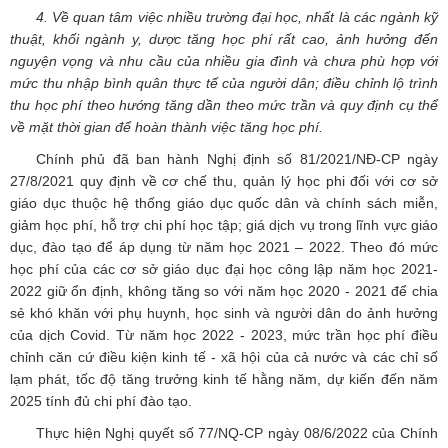
4. Về quan tâm việc nhiều trường đại học, nhất là các ngành kỹ
thuật, khối ngành y, dược tăng học phí rất cao, ảnh hưởng đến
nguyện vọng và nhu cầu của nhiều gia đình và chưa phù hợp với
mức thu nhập bình quân thực tế của người dân; điều chỉnh lộ trình
thu học phí theo hướng tăng dần theo mức trần và quy định cụ thể
về mặt thời gian để hoàn thành việc tăng học phí.
Chính phủ đã ban hành Nghị định số 81/2021/NĐ-CP ngày
27/8/2021 quy định về cơ chế thu, quản lý học phi đối với cơ sở
giáo dục thuộc hệ thống giáo dục quốc dân và chính sách miễn,
giảm học phí, hỗ trợ chi phí học tập; giá dịch vụ trong lĩnh vực giáo
dục, đào tạo để áp dụng từ năm học 2021 – 2022. Theo đó mức
học phí của các cơ sở giáo dục đại học công lập năm học 2021-
2022 giữ ổn định, không tăng so với năm học 2020 - 2021 để chia
sẻ khó khăn với phụ huynh, học sinh và người dân do ảnh hưởng
của dịch Covid. Từ năm học 2022 - 2023, mức trần học phí điều
chỉnh căn cứ điều kiện kinh tế - xã hội của cả nước và các chỉ số
lạm phát, tốc độ tăng trưởng kinh tế hằng năm, dự kiến đến năm
2025 tính đủ chi phí đào tạo.
Thực hiện Nghị quyết số 77/NQ-CP ngày 08/6/2022 của Chính