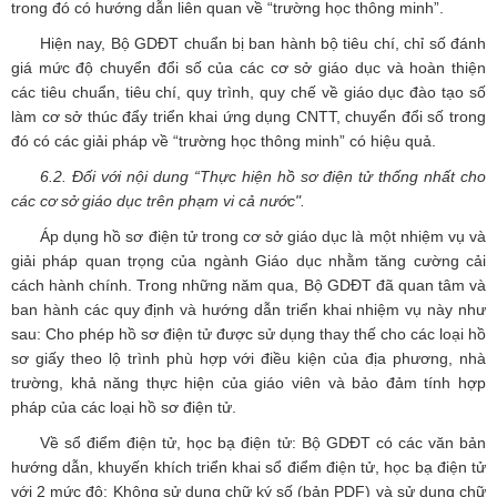
trong đó có hướng dẫn liên quan về “trường học thông minh”.
Hiện nay, Bộ GDĐT chuẩn bị ban hành bộ tiêu chí, chỉ số đánh
giá mức độ chuyển đổi số của các cơ sở giáo dục và hoàn thiện
các tiêu chuẩn, tiêu chí, quy trình, quy chế về giáo dục đào tạo số
làm cơ sở thúc đẩy triển khai ứng dụng CNTT, chuyển đổi số trong
đó có các giải pháp về “trường học thông minh” có hiệu quả.
6.2. Đối với nội dung “Thực hiện hồ sơ điện tử thống nhất cho
các cơ sở giáo dục trên phạm vi cả nước".
Áp dụng hồ sơ điện tử trong cơ sở giáo dục là một nhiệm vụ và
giải pháp quan trọng của ngành Giáo dục nhằm tăng cường cải
cách hành chính. Trong những năm qua, Bộ GDĐT đã quan tâm và
ban hành các quy định và hướng dẫn triển khai nhiệm vụ này như
sau: Cho phép hồ sơ điện tử được sử dụng thay thế cho các loại hồ
sơ giấy theo lộ trình phù hợp với điều kiện của địa phương, nhà
trường, khả năng thực hiện của giáo viên và bảo đảm tính hợp
pháp của các loại hồ sơ điện tử.
Về sổ điểm điện tử, học bạ điện tử: Bộ GDĐT có các văn bản
hướng dẫn, khuyến khích triển khai sổ điểm điện tử, học bạ điện tử
với 2 mức độ: Không sử dụng chữ ký số (bản PDF) và sử dụng chữ