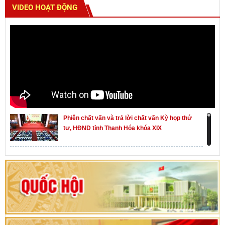
VIDEO HOẠT ĐỘNG
Phiên chất vấn và trả lời chất vấn Kỳ họp thứ
tư, HĐND tỉnh Thanh Hóa khóa XIX
Khai mạc kỳ họp thứ Nhất, Quốc hội khóa XVI
Hướng dẫn quy trình bỏ phiếu bầu cử ĐBQH
khoá XVI và đại biểu HĐND các cấp nhiệm kỳ
2026-2031