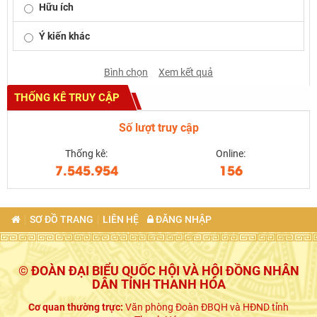
Hữu ích
Ý kiến khác
Bình chọn
Xem kết quả
THỐNG KÊ TRUY CẬP
Số lượt truy cập
Thống kê:
Online:
7.545.954
156
SƠ ĐỒ TRANG
LIÊN HỆ
ĐĂNG NHẬP
© ĐOÀN ĐẠI BIỂU QUỐC HỘI VÀ HỘI ĐỒNG NHÂN
DÂN TỈNH THANH HÓA
Cơ quan thường trực:
Văn phòng Đoàn ĐBQH và HĐND tỉnh