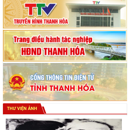
Bế mạc Kỳ họp thứ hai bốn, Hội đồng nhân dân
tỉnh khoá XVIII
THƯ VIỆN ẢNH