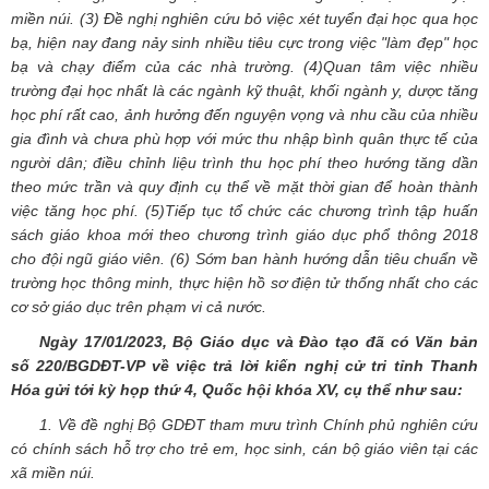
miền núi. (3) Đề nghị nghiên cứu bỏ việc xét tuyển đại học qua học
bạ, hiện nay đang nảy sinh nhiều tiêu cực trong việc "làm đẹp" học
bạ và chạy điểm của các nhà trường. (4)Quan tâm việc nhiều
trường đại học nhất là các ngành kỹ thuật, khối ngành y, dược tăng
học phí rất cao, ảnh hưởng đến nguyện vọng và nhu cầu của nhiều
gia đình và chưa phù hợp với mức thu nhập bình quân thực tế của
người dân; điều chỉnh liệu trình thu học phí theo hướng tăng dần
theo mức trần và quy định cụ thể về mặt thời gian để hoàn thành
việc tăng học phí. (5)Tiếp tục tổ chức các chương trình tập huấn
sách giáo khoa mới theo chương trình giáo dục phổ thông 2018
cho đội ngũ giáo viên. (6) Sớm ban hành hướng dẫn tiêu chuẩn về
trường học thông minh, thực hiện hồ sơ điện tử thống nhất cho các
cơ sở giáo dục trên phạm vi cả nước.
Ngày 17/01/2023, Bộ Giáo dục và Đào tạo đã có Văn bản
số 220/BGDĐT-VP về việc trả lời kiến nghị cử tri tỉnh Thanh
Hóa gửi tới kỳ họp thứ 4, Quốc hội khóa XV, cụ thể như sau:
1. Về đề nghị Bộ GDĐT tham mưu trình Chính phủ nghiên cứu
có chính sách hỗ trợ cho trẻ em, học sinh, cán bộ giáo viên tại các
xã miền núi.