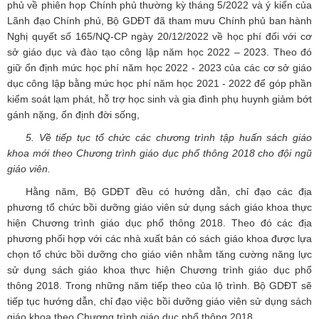
phủ về phiên họp Chính phủ thường kỳ tháng 5/2022 và ý kiến của
Lãnh đạo Chính phủ, Bộ GDĐT đã tham mưu Chính phủ ban hành
Nghị quyết số 165/NQ-CP ngày 20/12/2022 về học phí đối với cơ
sở giáo dục và đào tạo công lập năm học 2022 – 2023. Theo đó
giữ ổn định mức học phí năm học 2022 - 2023 của các cơ sở giáo
dục công lập bằng mức học phí năm học 2021 - 2022 để góp phần
kiểm soát lạm phát, hỗ trợ học sinh và gia đình phụ huynh giảm bớt
gánh nặng, ổn định đời sống,
5. Về tiếp tục tổ chức các chương trình tập huấn sách giáo
khoa mới theo Chương trình giáo dục phổ thông 2018 cho đội ngũ
giáo viên.
Hằng năm, Bộ GDĐT đều có hướng dẫn, chỉ đạo các địa
phương tổ chức bồi dưỡng giáo viên sử dụng sách giáo khoa thực
hiện Chương trình giáo dục phổ thông 2018. Theo đó các địa
phương phối hợp với các nhà xuất bản có sách giáo khoa được lựa
chọn tổ chức bồi dưỡng cho giáo viên nhằm tăng cường năng lực
sử dụng sách giáo khoa thực hiện Chương trình giáo dục phổ
thông 2018. Trong những năm tiếp theo của lộ trình. Bộ GDĐT sẽ
tiếp tục hướng dẫn, chỉ đạo việc bồi dưỡng giáo viên sử dụng sách
giáo khoa theo Chương trình giáo dục phổ thông 2018.