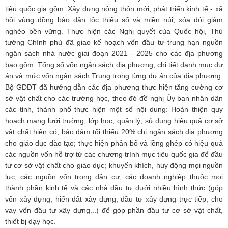
tiêu quốc gia gồm: Xây dựng nông thôn mới, phát triển kinh tế - xã
hội vùng đồng bào dân tộc thiểu số và miền núi, xóa đói giảm
nghèo bền vững. Thực hiện các Nghị quyết của Quốc hội, Thủ
tướng Chính phủ đã giao kế hoạch vốn đầu tư trung hạn nguồn
ngân sách nhà nước giai đoạn 2021 - 2025 cho các địa phương
bao gồm: Tổng số vốn ngân sách địa phương, chi tiết danh mục dự
án và mức vốn ngân sách Trung trong từng dự án của địa phương.
Bộ GDĐT đã hướng dẫn các địa phương thực hiện tăng cường cơ
sở vật chất cho các trường học, theo đó đề nghị Ủy ban nhân dân
các tỉnh, thành phố thực hiện một số nội dung: Hoàn thiện quy
hoạch mạng lưới trường, lớp học; quản lý, sử dụng hiệu quả cơ sở
vật chất hiện có; bảo đảm tối thiểu 20% chi ngân sách địa phương
cho giáo dục đào tạo; thực hiện phân bổ và lồng ghép có hiệu quả
các nguồn vốn hỗ trợ từ các chương trình mục tiêu quốc gia để đầu
tư cơ sở vật chất cho giáo dục; khuyến khích, huy động mọi nguồn
lực, các nguồn vốn trong dân cư, các doanh nghiệp thuộc mọi
thành phần kinh tế và các nhà đầu tư dưới nhiều hình thức (góp
vốn xây dựng, hiến đất xây dựng, đầu tư xây dựng trực tiếp, cho
vay vốn đầu tư xây dựng...) để góp phần đầu tư cơ sở vật chất,
thiết bị dạy học.