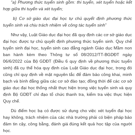
“a) Phương thức tuyển sinh gồm: thi tuyển, xét tuyển hoặc kết
hợp giữa thi tuyển và xét tuyển;
b) Cơ sở giáo dục đại học tự chủ quyết định phương thức
tuyển sinh và chịu trách nhiệm về công tác tuyển sinh
”
Như vậy, Luật Giáo dục đại học đã quy định các cơ sở giáo dục
đại học được tự chủ quyết định phương thức tuyển sinh. Quy chế
tuyển sinh đại học, tuyển sinh cao đẳng ngành Giáo dục Mầm non
ban hành kèm theo Thông tư số 08/2012/TT-BGDĐT ngày
06/6/2022 của Bộ GDĐT (Điều 6 quy định về phương thức tuyển
sinh) đã cụ thể hóa quy định của Luật Giáo dục đại học, trong đó
cũng chỉ quy định về mặt nguyên tắc để đảm bảo công khai, minh
bạch và bình đẳng giữa các cơ sở đào tạo; đồng thời để các cơ sở
giáo dục đại học thống nhất thực hiện trong việc tuyển sinh và quy
định Bộ GDĐT chỉ đạo tổ chức thanh tra, kiểm tra việc thực hiện
Quy chế.
Dù điểm học bạ có được sử dụng cho việc xét tuyển đại học
hay không, trách nhiệm của các nhà trường phải có biện pháp bảo
đảm tin cậy, công bằng, đánh giá đúng kết quả học tập của người
học.